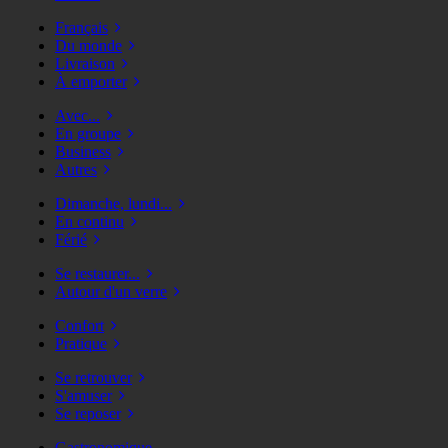
Français
Du monde
Livraison
À emporter
Avec...
En groupe
Business
Autres
Dimanche, lundi...
En continu
Férié
Se restaurer...
Autour d'un verre
Confort
Pratique
Se retrouver
S'amuser
Se reposer
Gastronomique