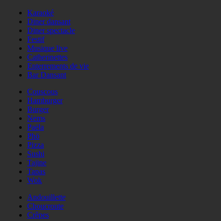
Karaoké
Diner dansant
Diner spectacle
Festif
Musique live
Catherinettes
Enterrements de vie
Bar Dansant
Couscous
Hamburger
Burger
Nems
Paëla
Phö
Pizza
Sushi
Tajine
Tapas
Wok
Andouillette
Choucroute
Crêpes