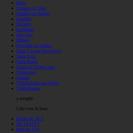
Bron
Caluire et Cuire
Chalon sur Saône
Dardilly
Décines
Limonest
Meyzieu
Millery
Neuville sur Saône
Saint Cyr au Mont d'Or
Saint Fons
Saint Priest
Tassin la Demi Lune
Vénisseux
Vienne
Villefranche-sur-Saône
Villeurbanne
a remplir
Lien vers le haut
Moins de 10 €
De 10 à15 €
Plus de 15 €