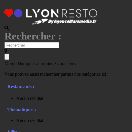
Rechercher :
Merci d'indiquer au moins 3 caractères
Vous pouvez aussi rechercher parmis nos catégories ici :
Restaurants :
Aucun résultat
Thématiques :
Aucun résultat
Villes :