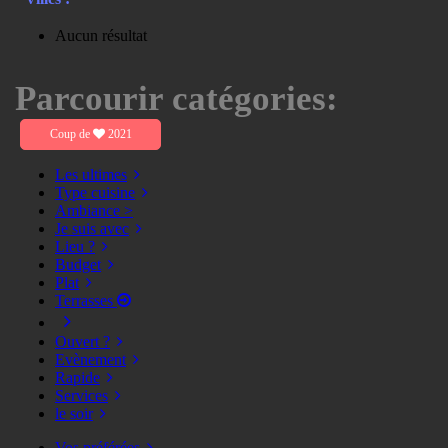
Aucun résultat
Parcourir catégories:
Coup de
2021
Les ultimes
Type cuisine
Ambiance >
Je suis avec
Lieu ?
Budget
Plat
Terrasses
Ouvert ?
Evènement
Rapide
Services
le soir
Vos préférées