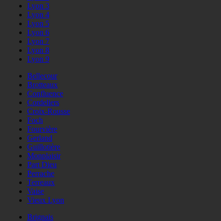
Lyon 3
Lyon 4
Lyon 5
Lyon 6
Lyon 7
Lyon 8
Lyon 9
Bellecour
Brotteaux
Confluence
Cordeliers
Croix-Rousse
Foch
Fourvière
Gerland
Guillotière
Monplaisir
Part Dieu
Perrache
Terreaux
Vaise
Vieux Lyon
Brignais