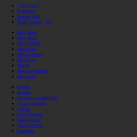
7 jours sur 7
Non-Stop
Service tard
Toute l'année, 7j/7
Ma Chérie
Mon Jules
Mes Enfants
Mes Amis
Mes Copines
Mes Potes
Mamie
Mon association
Mon boss
Bagels
Brunch
Déjeuner rapidement
Encas non stop
Glaces
Petit déjeuner
Salon de thé
Sandwicherie
Snacking