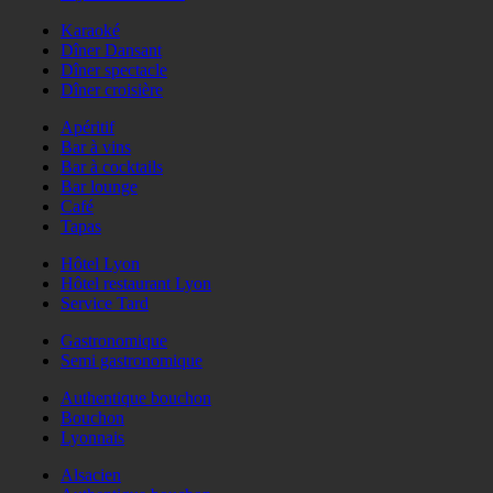
Karaoké
Dîner Dansant
Dîner spectacle
Dîner croisière
Apéritif
Bar à vins
Bar à cocktails
Bar lounge
Café
Tapas
Hôtel Lyon
Hôtel restaurant Lyon
Service Tard
Gastronomique
Semi gastronomique
Authentique bouchon
Bouchon
Lyonnais
Alsacien