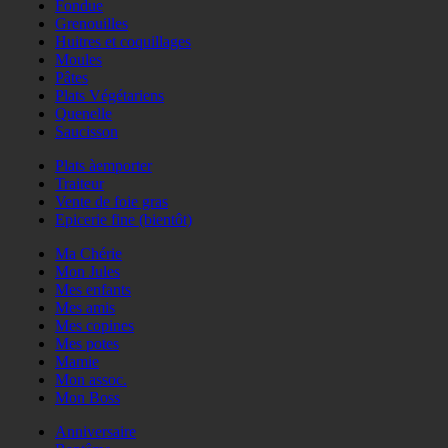
Fondue
Grenouilles
Huitres et coquillages
Moules
Pâtes
Plats Végétariens
Quenelle
Saucisson
Plats àemporter
Traiteur
Vente de foie gras
Epicerie fine (bientôt)
Ma Chérie
Mon Jules
Mes enfants
Mes amis
Mes copines
Mes potes
Mamie
Mon assoc.
Mon Boss
Anniversaire