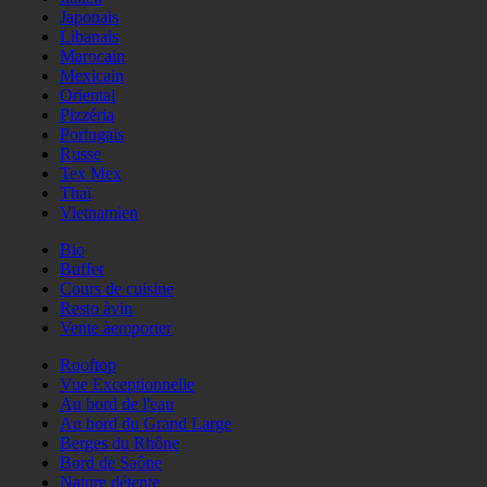
Japonais
Libanais
Marocain
Mexicain
Oriental
Pizzéria
Portugais
Russe
Tex Mex
Thaï
Vietnamien
Bio
Buffet
Cours de cuisine
Resto àvin
Vente àemporter
Rooftop
Vue Exceptionnelle
Au bord de l'eau
Au bord du Grand Large
Berges du Rhône
Bord de Saône
Nature détente