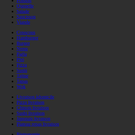
Poisson
Quenelle
Salade
Saucisson
Viande
Couscous
Hamburger
Burger
Nems
Paëla
Phö
Pizza
Sushi
Tajine
Tapas
Wok
Livraison àdomicile
Pizza livraison
Chinois livraison
Sushi livraison
Japonais livraison
Plateau repas livraison
Bistronomie