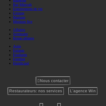
Baptême
Bar Mitzvah
Enterrements de vie
Groupe
Mariage
Musique live
Affaires
Seminaire
Repas affaires
Amis
Enfants
Etudiants
Familial
Handicapé
Nous contacter
Restaurateurs: nos services
L'agence Win