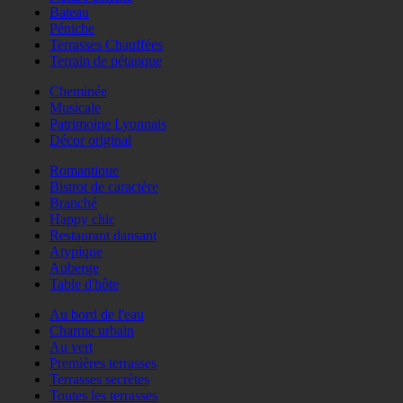
Bateau
Péniche
Terrasses Chauffées
Terrain de pétanque
Cheminée
Musicale
Patrimoine Lyonnais
Décor original
Romantique
Bistrot de caractère
Branché
Happy chic
Restaurant dansant
Atypique
Auberge
Table d'hôte
Au bord de l'eau
Charme urbain
Au vert
Premières terrasses
Terrasses secrètes
Toutes les terrasses