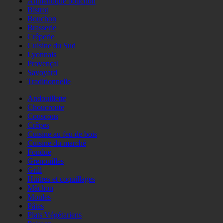
Authentique bouchon
Bistrot
Bouchon
Brasserie
Crêperie
Cuisine du Sud
Lyonnais
Provençal
Savoyard
Traditionnelle
Andouillette
Choucroute
Couscous
Crêpes
Cuisine au feu de bois
Cuisine du marché
Fondue
Grenouilles
Grill
Huitres et coquillages
Mâchon
Moules
Pâtes
Plats Végétariens