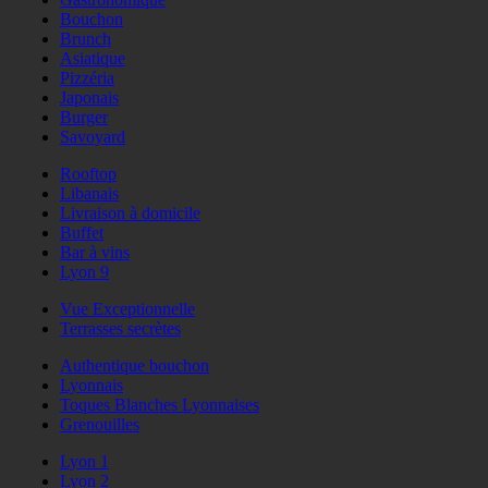
Bouchon
Brunch
Asiatique
Pizzéria
Japonais
Burger
Savoyard
Rooftop
Libanais
Livraison à domicile
Buffet
Bar à vins
Lyon 9
Vue Exceptionnelle
Terrasses secrètes
Authentique bouchon
Lyonnais
Toques Blanches Lyonnaises
Grenouilles
Lyon 1
Lyon 2