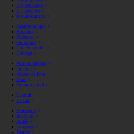
Les tendances
Les insolites
Je suis touristes
Gastronomique
Bouchon
Française
Du monde
Contemporaine
Concept
Arrondissement
Quartier
Autour de lyon
Zone
Autour de moi
Le midi
Le soir
Extérieure
Intérieure
Stylée
Terrasses
Festive