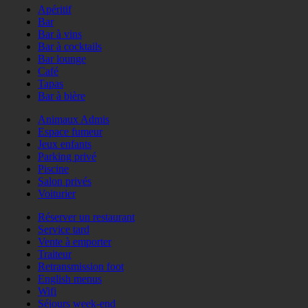
Apéritif
Bar
Bar à vins
Bar à cocktails
Bar lounge
Café
Tapas
Bar à bière
Animaux Admis
Espace fumeur
Jeux enfants
Parking privé
Piscine
Salon privés
Voiturier
Réserver un restaurant
Service tard
Vente à emporter
Traiteur
Retransmission foot
English menus
Wifi
Séjours week-end