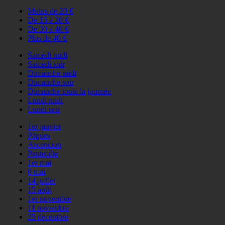
Moins de 20 €
De 15 à 30 €
De 30 à 40 €
Plus de 40 €
Samedi midi
Samedi soir
Dimanche midi
Dimanche soir
Dimanche toute la journée
Lundi midi
Lundi soir
1er janvier
Pâques
Ascencion
Pentecôte
1er mai
8 mai
14 juillet
15 août
1er novembre
11 novembre
25 décembre