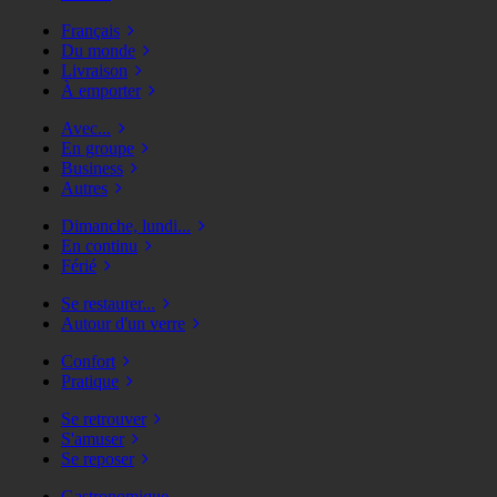
Français
Du monde
Livraison
À emporter
Avec...
En groupe
Business
Autres
Dimanche, lundi...
En continu
Férié
Se restaurer...
Autour d'un verre
Confort
Pratique
Se retrouver
S'amuser
Se reposer
Gastronomique