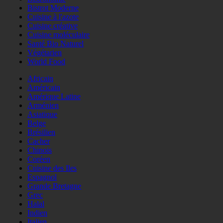
Bistrot Moderne
Cuisine à l'azote
Cuisine créative
Cuisine moléculaire
Santé Bio Naturel
Végétarien
World Food
Africain
Américain
Amérique Latine
Arménien
Asiatique
Belge
Brésilien
Cacher
Chinois
Coréen
Cuisine des Iles
Espagnol
Grande Bretagne
Grec
Halal
Indien
Italien