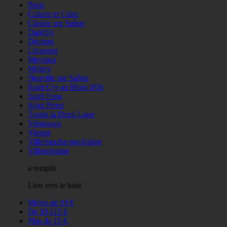
Bron
Caluire et Cuire
Chalon sur Saône
Dardilly
Décines
Limonest
Meyzieu
Millery
Neuville sur Saône
Saint Cyr au Mont d'Or
Saint Fons
Saint Priest
Tassin la Demi Lune
Vénisseux
Vienne
Villefranche-sur-Saône
Villeurbanne
a remplir
Lien vers le haut
Moins de 10 €
De 10 à15 €
Plus de 15 €