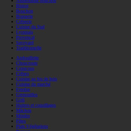
Authentique bouchon
Bistrot
Bouchon
Brasserie
Crêperie
Cuisine du Sud
Lyonnais
Provençal
Savoyard
Traditionnelle
Andouillette
Choucroute
Couscous
Crêpes
Cuisine au feu de bois
Cuisine du marché
Fondue
Grenouilles
Grill
Huitres et coquillages
Mâchon
Moules
Pâtes
Plats Végétariens