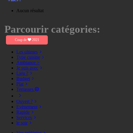
Aucun résultat
Parcourir catégories:
Coup de
2021
Les ultimes
Type cuisine
Ambiance >
Je suis avec
Lieu ?
Budget
Plat
Terrasses
Ouvert ?
Evènement
Rapide
Services
le soir
Vos préférées