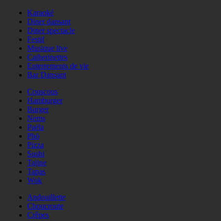
Karaoké
Diner dansant
Diner spectacle
Festif
Musique live
Catherinettes
Enterrements de vie
Bar Dansant
Couscous
Hamburger
Burger
Nems
Paëla
Phö
Pizza
Sushi
Tajine
Tapas
Wok
Andouillette
Choucroute
Crêpes