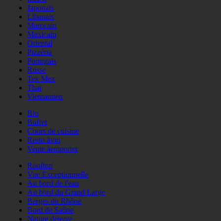
Japonais
Libanais
Marocain
Mexicain
Oriental
Pizzéria
Portugais
Russe
Tex Mex
Thaï
Vietnamien
Bio
Buffet
Cours de cuisine
Resto àvin
Vente àemporter
Rooftop
Vue Exceptionnelle
Au bord de l'eau
Au bord du Grand Large
Berges du Rhône
Bord de Saône
Nature détente