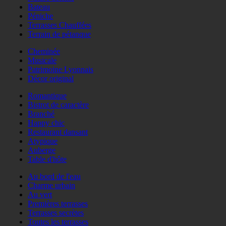
Bateau
Péniche
Terrasses Chauffées
Terrain de pétanque
Cheminée
Musicale
Patrimoine Lyonnais
Décor original
Romantique
Bistrot de caractère
Branché
Happy chic
Restaurant dansant
Atypique
Auberge
Table d'hôte
Au bord de l'eau
Charme urbain
Au vert
Premières terrasses
Terrasses secrètes
Toutes les terrasses