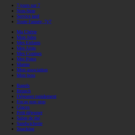
7 jours sur 7
Non-Stop
Service tard
Toute l'année, 7j/7
Ma Chérie
Mon Jules
Mes Enfants
Mes Amis
Mes Copines
Mes Potes
Mamie
Mon association
Mon boss
Bagels
Brunch
Déjeuner rapidement
Encas non stop
Glaces
Petit déjeuner
Salon de thé
Sandwicherie
Snacking