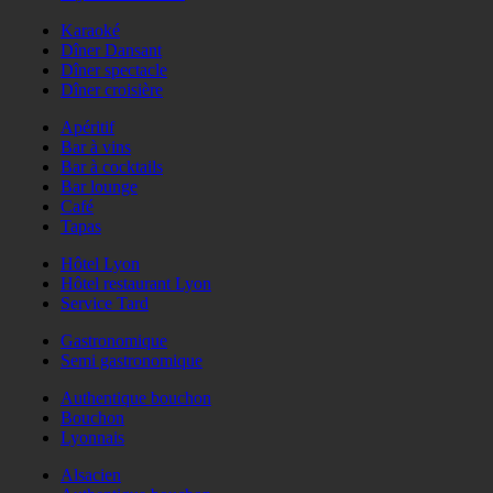
Karaoké
Dîner Dansant
Dîner spectacle
Dîner croisière
Apéritif
Bar à vins
Bar à cocktails
Bar lounge
Café
Tapas
Hôtel Lyon
Hôtel restaurant Lyon
Service Tard
Gastronomique
Semi gastronomique
Authentique bouchon
Bouchon
Lyonnais
Alsacien