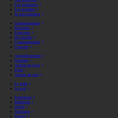
Les tendances
Les insolites
Je suis touristes
Gastronomique
Bouchon
Française
Du monde
Contemporaine
Concept
Arrondissement
Quartier
Autour de lyon
Zone
Autour de moi
Le midi
Le soir
Extérieure
Intérieure
Stylée
Terrasses
Festive