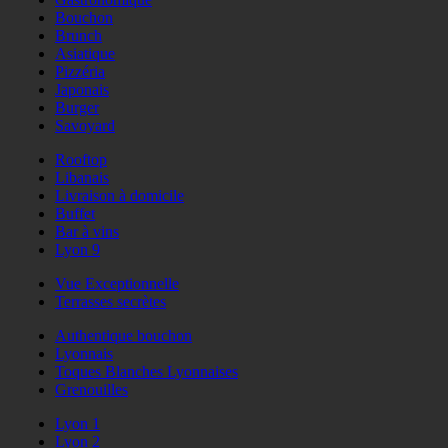
Bouchon
Brunch
Asiatique
Pizzéria
Japonais
Burger
Savoyard
Rooftop
Libanais
Livraison à domicile
Buffet
Bar à vins
Lyon 9
Vue Exceptionnelle
Terrasses secrètes
Authentique bouchon
Lyonnais
Toques Blanches Lyonnaises
Grenouilles
Lyon 1
Lyon 2