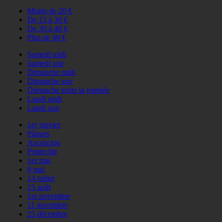
Moins de 20 €
De 15 à 30 €
De 30 à 40 €
Plus de 40 €
Samedi midi
Samedi soir
Dimanche midi
Dimanche soir
Dimanche toute la journée
Lundi midi
Lundi soir
1er janvier
Pâques
Ascencion
Pentecôte
1er mai
8 mai
14 juillet
15 août
1er novembre
11 novembre
25 décembre