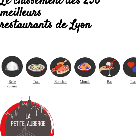
Le classement des 250
meilleurs
restaurants de Lyon
Belle
Tradi
Bouchon
Monde
Bar
Tea
cuisine