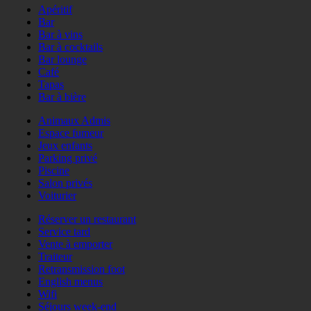
Apéritif
Bar
Bar à vins
Bar à cocktails
Bar lounge
Café
Tapas
Bar à bière
Animaux Admis
Espace fumeur
Jeux enfants
Parking privé
Piscine
Salon privés
Voiturier
Réserver un restaurant
Service tard
Vente à emporter
Traiteur
Retransmission foot
English menus
Wifi
Séjours week-end