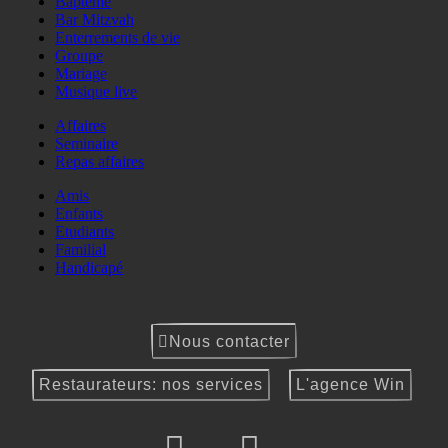
Baptême
Bar Mitzvah
Enterrements de vie
Groupe
Mariage
Musique live
Affaires
Seminaire
Repas affaires
Amis
Enfants
Etudiants
Familial
Handicapé
Nous contacter
Restaurateurs: nos services
L'agence Win