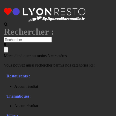
Rechercher :
Merci d'indiquer au moins 3 caractères
Vous pouvez aussi rechercher parmis nos catégories ici :
Restaurants :
Aucun résultat
Thématiques :
Aucun résultat
Villes :