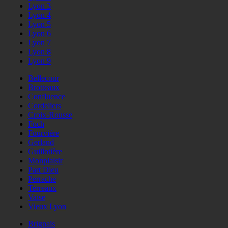
Lyon 3
Lyon 4
Lyon 5
Lyon 6
Lyon 7
Lyon 8
Lyon 9
Bellecour
Brotteaux
Confluence
Cordeliers
Croix-Rousse
Foch
Fourvière
Gerland
Guillotière
Monplaisir
Part Dieu
Perrache
Terreaux
Vaise
Vieux Lyon
Brignais