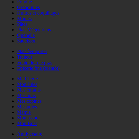
Fondue
Grenouilles
Huitres et coquillages
Moules
Pâtes
Plats Végétariens
Quenelle
Saucisson
Plats àemporter
Traiteur
Vente de foie gras
Epicerie fine (bientôt)
Ma Chérie
Mon Jules
Mes enfants
Mes amis
Mes copines
Mes potes
Mamie
Mon assoc.
Mon Boss
Anniversaire