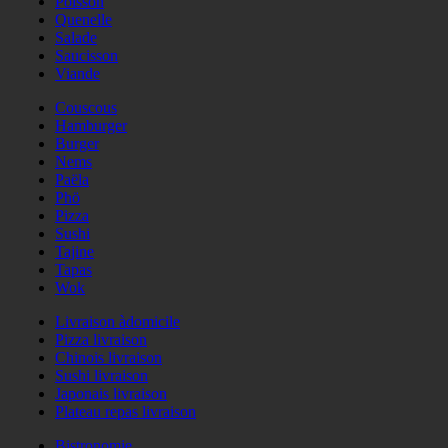
Poisson
Quenelle
Salade
Saucisson
Viande
Couscous
Hamburger
Burger
Nems
Paëla
Phö
Pizza
Sushi
Tajine
Tapas
Wok
Livraison àdomicile
Pizza livraison
Chinois livraison
Sushi livraison
Japonais livraison
Plateau repas livraison
Bistronomie