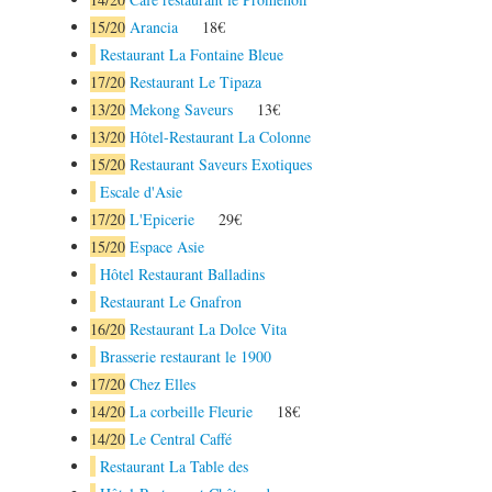
15
/20
Arancia
18€
Restaurant La Fontaine Bleue
17
/20
Restaurant Le Tipaza
13
/20
Mekong Saveurs
13€
13
/20
Hôtel-Restaurant La Colonne
15
/20
Restaurant Saveurs Exotiques
Escale d'Asie
17
/20
L'Epicerie
29€
15
/20
Espace Asie
Hôtel Restaurant Balladins
Restaurant Le Gnafron
16
/20
Restaurant La Dolce Vita
Brasserie restaurant le 1900
17
/20
Chez Elles
14
/20
La corbeille Fleurie
18€
14
/20
Le Central Caffé
Restaurant La Table des