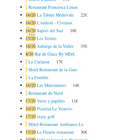
Restaurant Francesca Limas
16
/20
La Tablée Médiévale
22€
16
/20
L'endroit - Civrieux
16
/20
Sapori del Sud
10€
21€
15
/20
Les Sixties
18
/20
Auberge de la Vallée
35€
8
/20
Bar de Glace By MDA
Le Carlaton
17€
Hotel Restaurant de la Gare
La Feuillée
16
/20
Les Marronniers
14€
Restaurant du Nord
17
/20
Verre y papilles
11€
10
/20
Pizzeria Le Vesuvio
17
/20
crazy golf
Hôtel-Restaurant Ambiance-Le
15
/20
Le Fleurie restaurant
30€
14
/20
Café restaurant le Promenoir