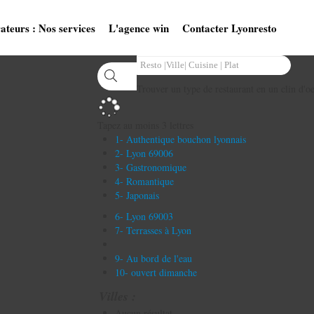
ateurs : Nos services
L'agence win
Contacter Lyonresto
Trouver un type de restaurant en un clin d'oe
Tapez au moins 3 lettres
1- Authentique bouchon lyonnais
2- Lyon 69006
3- Gastronomique
4- Romantique
5- Japonais
6- Lyon 69003
7- Terrasses à Lyon
9- Au bord de l'eau
10- ouvert dimanche
Villes :
Aucun résultat