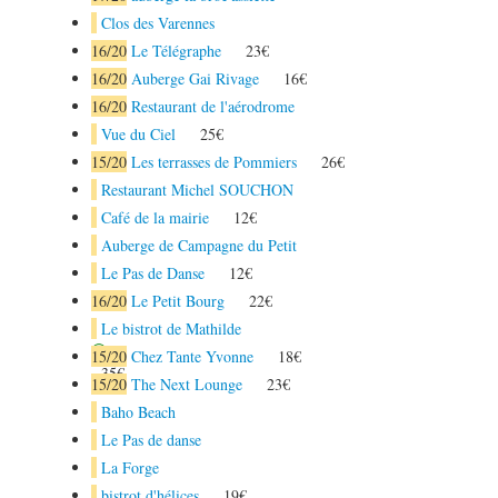
Clos des Varennes
16
/20
Le Télégraphe
23€
16
/20
Auberge Gai Rivage
16€
16
/20
Restaurant de l'aérodrome
Vue du Ciel
25€
15
/20
Les terrasses de Pommiers
26€
Restaurant Michel SOUCHON
Café de la mairie
12€
Auberge de Campagne du Petit
Le Pas de Danse
12€
16
/20
Le Petit Bourg
22€
Le bistrot de Mathilde
15
/20
Chez Tante Yvonne
18€
35€
15
/20
The Next Lounge
23€
Baho Beach
Le Pas de danse
La Forge
bistrot d'hélices
19€