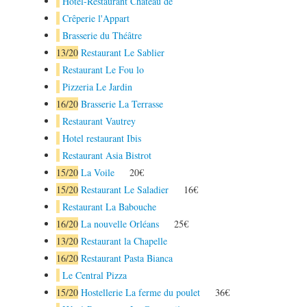
Hôtel-Restaurant Château de
Crêperie l'Appart
Brasserie du Théâtre
13
/20
Restaurant Le Sablier
Restaurant Le Fou lo
Pizzeria Le Jardin
16
/20
Brasserie La Terrasse
Restaurant Vautrey
Hotel restaurant Ibis
Restaurant Asia Bistrot
15
/20
La Voile
20€
15
/20
Restaurant Le Saladier
16€
Restaurant La Babouche
16
/20
La nouvelle Orléans
25€
13
/20
Restaurant la Chapelle
16
/20
Restaurant Pasta Bianca
Le Central Pizza
15
/20
Hostellerie La ferme du poulet
36€