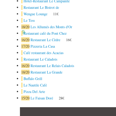
Hôtel-Restaurant Le Campanile
Restaurant Le Bistrot de
Wengue Lounge
11€
Le Tess
18
/20
Les Allumés des Monts d'Or
Restaurant café du Pont Chez
16
/20
Restaurant Le Cèdre
16€
17
/20
Pizzeria La Casa
Café restaurant des Acacias
Restaurant Le Caladois
16
/20
Restaurant Le Relais Caladois
18
/20
Restaurant La Grande
Buffalo Grill
Le Nautile Café
Pizza Del Arte
15
/20
Le Faisan Doré
28€