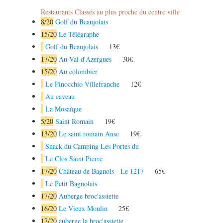
Restaurants Classés au plus proche du centre ville
8
/20
Golf du Beaujolais
15
/20
Le Télégraphe
Golf du Beaujolais
13€
17
/20
Au Val d'Azergues
30€
15
/20
Au colombier
Le Pinocchio Villefranche
12€
Au caveau
La Mosaïque
5
/20
Saint Romain
19€
13
/20
Le saint romain Anse
19€
Snack du Camping Les Portes du
Le Clos Saint Pierre
17
/20
Château de Bagnols - Le 1217
65€
Le Petit Bagnolais
17
/20
Auberge broc'assiette
16
/20
Le Vieux Moulin
25€
17
/20
auberge la broc'assiette