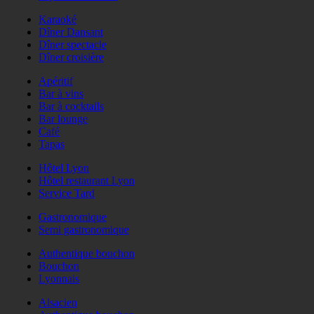
Karaoké
Dîner Dansant
Dîner spectacle
Dîner croisière
Apéritif
Bar à vins
Bar à cocktails
Bar lounge
Café
Tapas
Hôtel Lyon
Hôtel restaurant Lyon
Service Tard
Gastronomique
Semi gastronomique
Authentique bouchon
Bouchon
Lyonnais
Alsacien