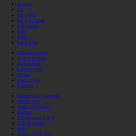
Apéritif
Bar
Bar à vins
Bar à cocktails
Bar lounge
Café
Tapas
Bar à bière
Animaux Admis
Espace fumeur
Jeux enfants
Parking privé
Piscine
Salon privés
Voiturier
Réserver un restaurant
Service tard
Vente à emporter
Traiteur
Retransmission foot
English menus
Wifi
Séjours week-end