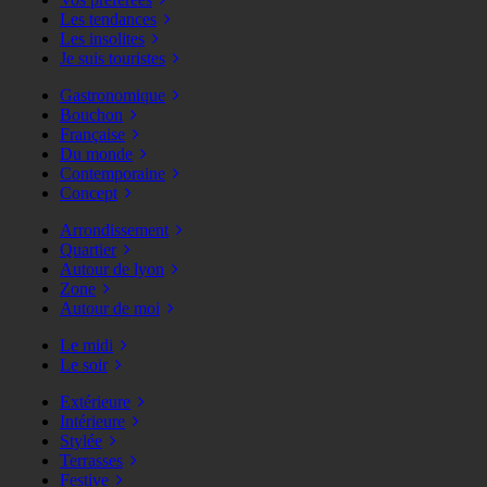
Les tendances
Les insolites
Je suis touristes
Gastronomique
Bouchon
Française
Du monde
Contemporaine
Concept
Arrondissement
Quartier
Autour de lyon
Zone
Autour de moi
Le midi
Le soir
Extérieure
Intérieure
Stylée
Terrasses
Festive