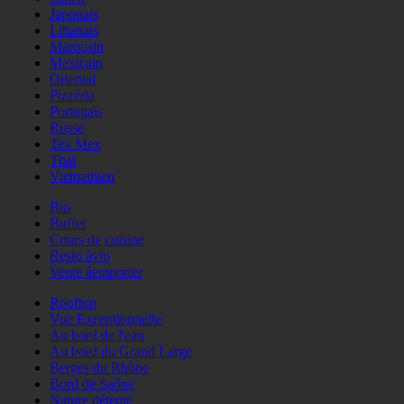
Japonais
Libanais
Marocain
Mexicain
Oriental
Pizzéria
Portugais
Russe
Tex Mex
Thaï
Vietnamien
Bio
Buffet
Cours de cuisine
Resto àvin
Vente àemporter
Rooftop
Vue Exceptionnelle
Au bord de l'eau
Au bord du Grand Large
Berges du Rhône
Bord de Saône
Nature détente