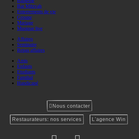
Baptême
Bar Mitzvah
Enterrements de vie
Groupe
Mariage
Musique live
Affaires
Seminaire
Repas affaires
Amis
Enfants
Etudiants
Familial
Handicapé
Nous contacter
Restaurateurs: nos services
L'agence Win