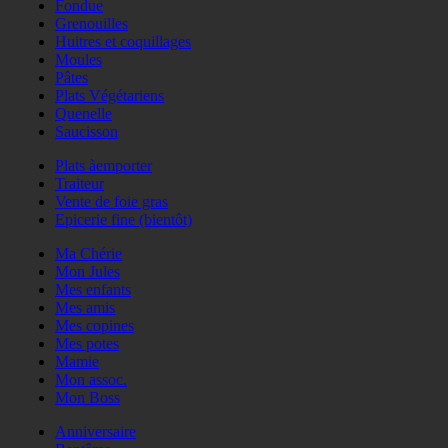
Fondue
Grenouilles
Huitres et coquillages
Moules
Pâtes
Plats Végétariens
Quenelle
Saucisson
Plats àemporter
Traiteur
Vente de foie gras
Epicerie fine (bientôt)
Ma Chérie
Mon Jules
Mes enfants
Mes amis
Mes copines
Mes potes
Mamie
Mon assoc.
Mon Boss
Anniversaire