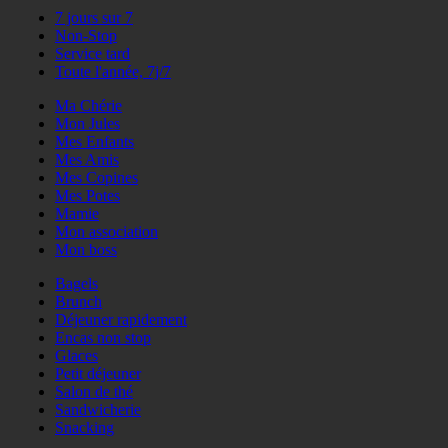
7 jours sur 7
Non-Stop
Service tard
Toute l'année, 7j/7
Ma Chérie
Mon Jules
Mes Enfants
Mes Amis
Mes Copines
Mes Potes
Mamie
Mon association
Mon boss
Bagels
Brunch
Déjeuner rapidement
Encas non stop
Glaces
Petit déjeuner
Salon de thé
Sandwicherie
Snacking