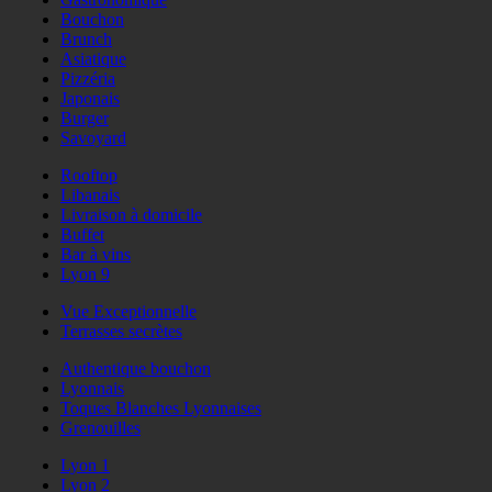
Bouchon
Brunch
Asiatique
Pizzéria
Japonais
Burger
Savoyard
Rooftop
Libanais
Livraison à domicile
Buffet
Bar à vins
Lyon 9
Vue Exceptionnelle
Terrasses secrètes
Authentique bouchon
Lyonnais
Toques Blanches Lyonnaises
Grenouilles
Lyon 1
Lyon 2