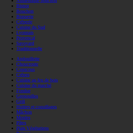
Authentique bouchon
Bistrot
Bouchon
Brasserie
Crêperie
Cuisine du Sud
Lyonnais
Provençal
Savoyard
Traditionnelle
Andouillette
Choucroute
Couscous
Crêpes
Cuisine au feu de bois
Cuisine du marché
Fondue
Grenouilles
Grill
Huitres et coquillages
Mâchon
Moules
Pâtes
Plats Végétariens