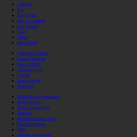
Apéritif
Bar
Bar à vins
Bar à cocktails
Bar lounge
Café
Tapas
Bar à bière
Animaux Admis
Espace fumeur
Jeux enfants
Parking privé
Piscine
Salon privés
Voiturier
Réserver un restaurant
Service tard
Vente à emporter
Traiteur
Retransmission foot
English menus
Wifi
Séjours week-end