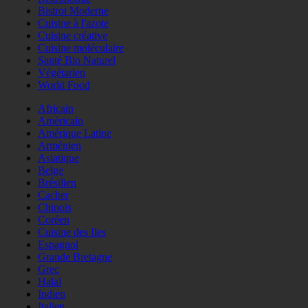
Bistrot Moderne
Cuisine à l'azote
Cuisine créative
Cuisine moléculaire
Santé Bio Naturel
Végétarien
World Food
Africain
Américain
Amérique Latine
Arménien
Asiatique
Belge
Brésilien
Cacher
Chinois
Coréen
Cuisine des Iles
Espagnol
Grande Bretagne
Grec
Halal
Indien
Italien