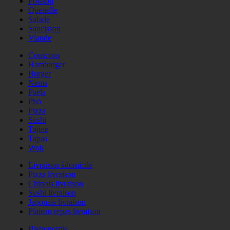
Poisson
Quenelle
Salade
Saucisson
Viande
Couscous
Hamburger
Burger
Nems
Paëla
Phö
Pizza
Sushi
Tajine
Tapas
Wok
Livraison àdomicile
Pizza livraison
Chinois livraison
Sushi livraison
Japonais livraison
Plateau repas livraison
Bistronomie