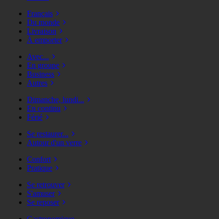
Français
Du monde
Livraison
À emporter
Avec...
En groupe
Business
Autres
Dimanche, lundi...
En continu
Férié
Se restaurer...
Autour d'un verre
Confort
Pratique
Se retrouver
S'amuser
Se reposer
Gastronomique