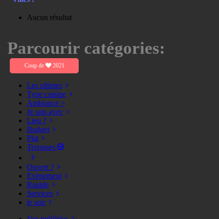
Aucun résultat
Parcourir catégories:
Coup de
2021
Les ultimes
Type cuisine
Ambiance >
Je suis avec
Lieu ?
Budget
Plat
Terrasses
Ouvert ?
Evènement
Rapide
Services
le soir
Vos préférées