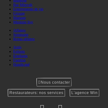
Baptême
Bar Mitzvah
Enterrements de vie
Groupe
Mariage
Musique live
Affaires
Seminaire
Repas affaires
Amis
Enfants
Etudiants
Familial
Handicapé
Nous contacter
Restaurateurs: nos services
L'agence Win