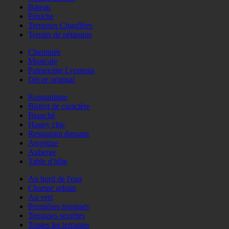
Bateau
Péniche
Terrasses Chauffées
Terrain de pétanque
Cheminée
Musicale
Patrimoine Lyonnais
Décor original
Romantique
Bistrot de caractère
Branché
Happy chic
Restaurant dansant
Atypique
Auberge
Table d'hôte
Au bord de l'eau
Charme urbain
Au vert
Premières terrasses
Terrasses secrètes
Toutes les terrasses