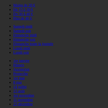
Moins de 20 €
De 15 à 30 €
De 30 à 40 €
Plus de 40 €
Samedi midi
Samedi soir
Dimanche midi
Dimanche soir
Dimanche toute la journée
Lundi midi
Lundi soir
1er janvier
Pâques
Ascencion
Pentecôte
1er mai
8 mai
14 juillet
15 août
1er novembre
11 novembre
25 décembre