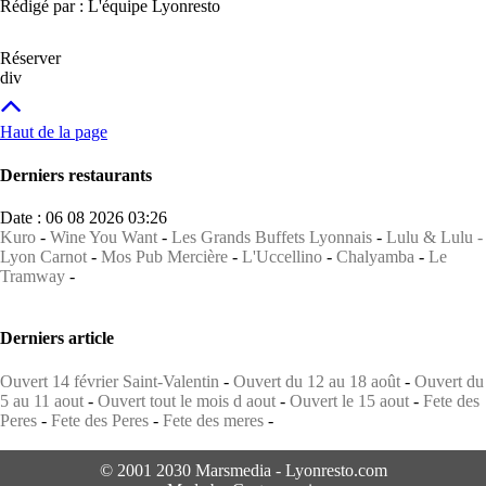
Rédigé par : L'équipe Lyonresto
Réserver
div
Haut de la page
Derniers restaurants
Date : 06 08 2026 03:26
Kuro
-
Wine You Want
-
Les Grands Buffets Lyonnais
-
Lulu & Lulu -
Lyon Carnot
-
Mos Pub Mercière
-
L'Uccellino
-
Chalyamba
-
Le
Tramway
-
Derniers article
Ouvert 14 février Saint-Valentin
-
Ouvert du 12 au 18 août
-
Ouvert du
5 au 11 aout
-
Ouvert tout le mois d aout
-
Ouvert le 15 aout
-
Fete des
Peres
-
Fete des Peres
-
Fete des meres
-
© 2001 2030 Marsmedia - Lyonresto.com