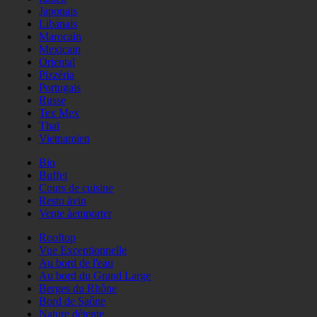
Japonais
Libanais
Marocain
Mexicain
Oriental
Pizzéria
Portugais
Russe
Tex Mex
Thaï
Vietnamien
Bio
Buffet
Cours de cuisine
Resto àvin
Vente àemporter
Rooftop
Vue Exceptionnelle
Au bord de l'eau
Au bord du Grand Large
Berges du Rhône
Bord de Saône
Nature détente