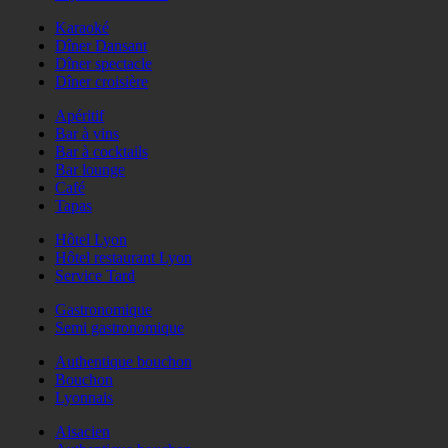
Karaoké
Dîner Dansant
Dîner spectacle
Dîner croisière
Apéritif
Bar à vins
Bar à cocktails
Bar lounge
Café
Tapas
Hôtel Lyon
Hôtel restaurant Lyon
Service Tard
Gastronomique
Semi gastronomique
Authentique bouchon
Bouchon
Lyonnais
Alsacien