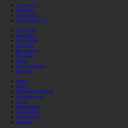
7 jours sur 7
Non-Stop
Service tard
Toute l'année, 7j/7
Ma Chérie
Mon Jules
Mes Enfants
Mes Amis
Mes Copines
Mes Potes
Mamie
Mon association
Mon boss
Bagels
Brunch
Déjeuner rapidement
Encas non stop
Glaces
Petit déjeuner
Salon de thé
Sandwicherie
Snacking