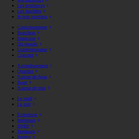
Les tendances
Les insolites
Je suis touristes
Gastronomique
Bouchon
Française
Du monde
Contemporaine
Concept
Arrondissement
Quartier
Autour de lyon
Zone
Autour de moi
Le midi
Le soir
Extérieure
Intérieure
Stylée
Terrasses
Festive