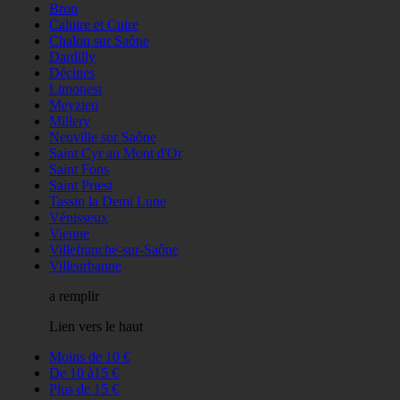
Bron
Caluire et Cuire
Chalon sur Saône
Dardilly
Décines
Limonest
Meyzieu
Millery
Neuville sur Saône
Saint Cyr au Mont d'Or
Saint Fons
Saint Priest
Tassin la Demi Lune
Vénisseux
Vienne
Villefranche-sur-Saône
Villeurbanne
a remplir
Lien vers le haut
Moins de 10 €
De 10 à15 €
Plus de 15 €