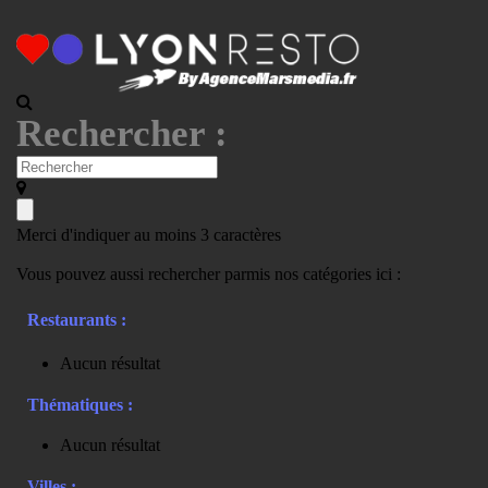
Rechercher :
Merci d'indiquer au moins 3 caractères
Vous pouvez aussi rechercher parmis nos catégories ici :
Restaurants :
Aucun résultat
Thématiques :
Aucun résultat
Villes :