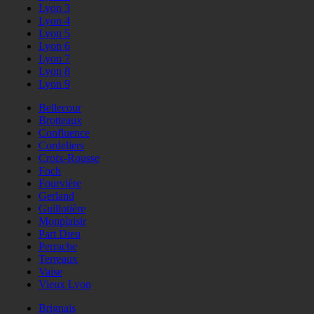
Lyon 3
Lyon 4
Lyon 5
Lyon 6
Lyon 7
Lyon 8
Lyon 9
Bellecour
Brotteaux
Confluence
Cordeliers
Croix-Rousse
Foch
Fourvière
Gerland
Guillotière
Monplaisir
Part Dieu
Perrache
Terreaux
Vaise
Vieux Lyon
Brignais