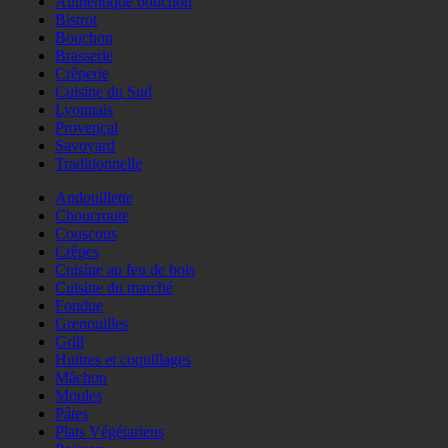
Authentique bouchon
Bistrot
Bouchon
Brasserie
Crêperie
Cuisine du Sud
Lyonnais
Provençal
Savoyard
Traditionnelle
Andouillette
Choucroute
Couscous
Crêpes
Cuisine au feu de bois
Cuisine du marché
Fondue
Grenouilles
Grill
Huitres et coquillages
Mâchon
Moules
Pâtes
Plats Végétariens