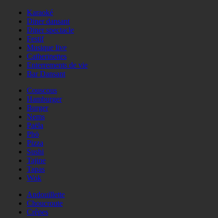
Karaoké
Diner dansant
Diner spectacle
Festif
Musique live
Catherinettes
Enterrements de vie
Bar Dansant
Couscous
Hamburger
Burger
Nems
Paëla
Phö
Pizza
Sushi
Tajine
Tapas
Wok
Andouillette
Choucroute
Crêpes