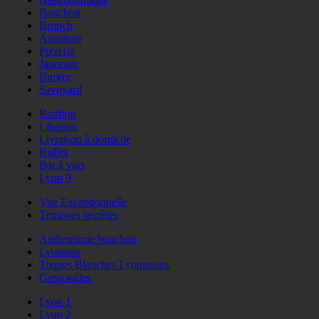
Bouchon
Brunch
Asiatique
Pizzéria
Japonais
Burger
Savoyard
Rooftop
Libanais
Livraison à domicile
Buffet
Bar à vins
Lyon 9
Vue Exceptionnelle
Terrasses secrètes
Authentique bouchon
Lyonnais
Toques Blanches Lyonnaises
Grenouilles
Lyon 1
Lyon 2