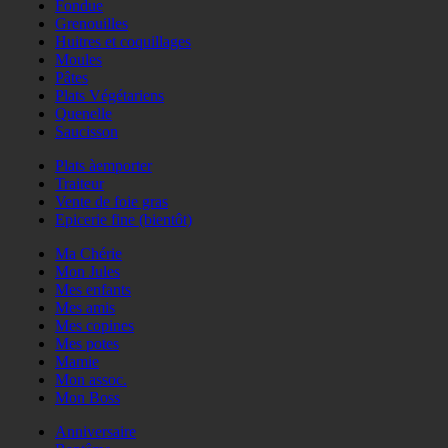
Fondue
Grenouilles
Huitres et coquillages
Moules
Pâtes
Plats Végétariens
Quenelle
Saucisson
Plats àemporter
Traiteur
Vente de foie gras
Epicerie fine (bientôt)
Ma Chérie
Mon Jules
Mes enfants
Mes amis
Mes copines
Mes potes
Mamie
Mon assoc.
Mon Boss
Anniversaire