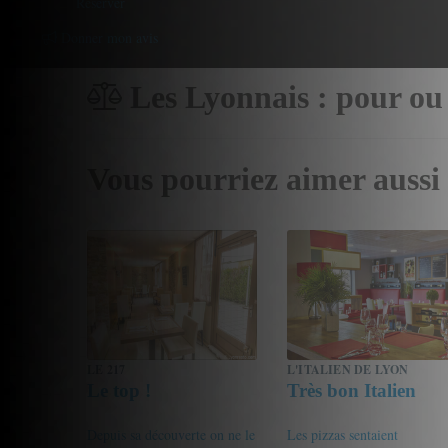
Reserver
Donner mon avis
Les Lyonnais : pour ou
Vous pourriez aimer aussi
LE 217
L'ITALIEN DE LYON
Le top !
Très bon Italien
Depuis sa découverte on ne le
Les pizzas sentaient