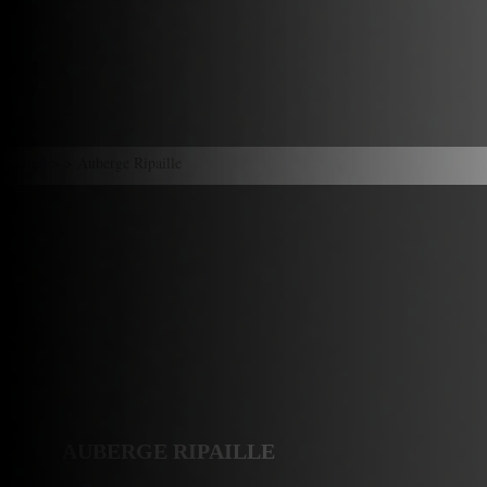
Accueil
> > Auberge Ripaille
AUBERGE RIPAILLE