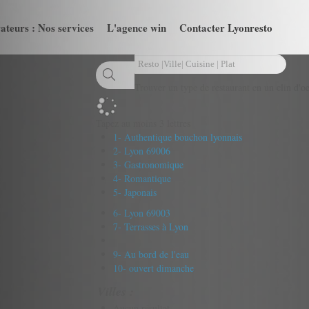
ateurs : Nos services
L'agence win
Contacter Lyonresto
Trouver un type de restaurant en un clin d'oe
Tapez au moins 3 lettres
1- Authentique bouchon lyonnais
2- Lyon 69006
3- Gastronomique
4- Romantique
5- Japonais
6- Lyon 69003
7- Terrasses à Lyon
9- Au bord de l'eau
10- ouvert dimanche
Villes :
Aucun résultat