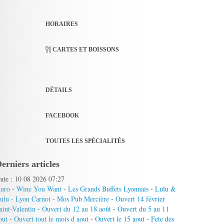
HORAIRES
CARTES ET BOISSONS
DÉTAILS
FACEBOOK
TOUTES LES SPÉCIALITÉS
erniers articles
ate : 10 08 2026 07:27
uro
-
Wine You Want
-
Les Grands Buffets Lyonnais
-
Lulu &
ulu - Lyon Carnot
-
Mos Pub Mercière
-
Ouvert 14 février
aint-Valentin
-
Ouvert du 12 au 18 août
-
Ouvert du 5 au 11
out
-
Ouvert tout le mois d aout
-
Ouvert le 15 aout
-
Fete des