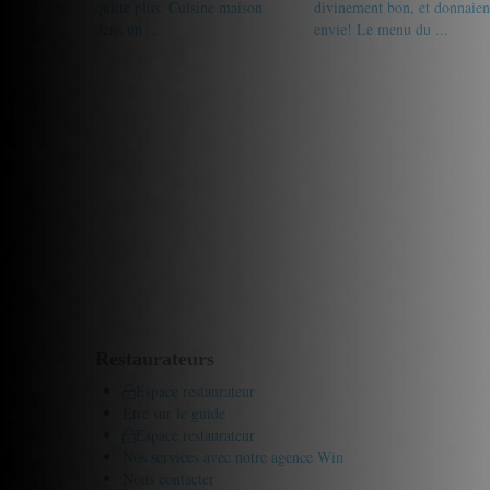
quitte plus. Cuisine maison
divinement bon, et donnaien
dans un ...
envie! Le menu du ...
18/20
Becha
16/20
Caro
Restaurateurs
Espace restaurateur
Être sur le guide
Espace restaurateur
Nos services avec notre agence Win
Nous contacter