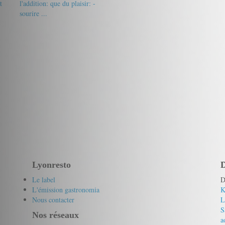
t
l'addition: que du plaisir: -
sourire ...
19/20
Votre pseudo
Lyonresto
D
Le label
D
L'émission gastronomia
K
Nous contacter
L
S
Nos réseaux
a