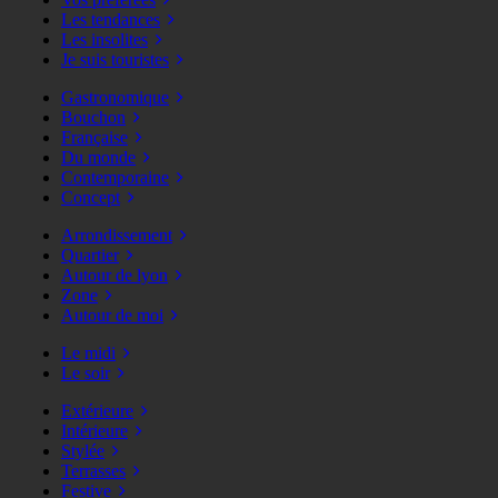
Les tendances
Les insolites
Je suis touristes
Gastronomique
Bouchon
Française
Du monde
Contemporaine
Concept
Arrondissement
Quartier
Autour de lyon
Zone
Autour de moi
Le midi
Le soir
Extérieure
Intérieure
Stylée
Terrasses
Festive