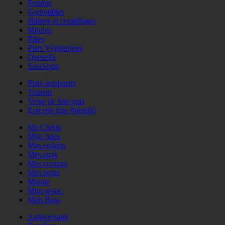
Fondue
Grenouilles
Huitres et coquillages
Moules
Pâtes
Plats Végétariens
Quenelle
Saucisson
Plats àemporter
Traiteur
Vente de foie gras
Epicerie fine (bientôt)
Ma Chérie
Mon Jules
Mes enfants
Mes amis
Mes copines
Mes potes
Mamie
Mon assoc.
Mon Boss
Anniversaire