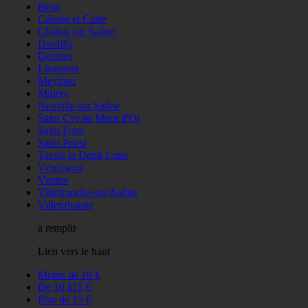
Bron
Caluire et Cuire
Chalon sur Saône
Dardilly
Décines
Limonest
Meyzieu
Millery
Neuville sur Saône
Saint Cyr au Mont d'Or
Saint Fons
Saint Priest
Tassin la Demi Lune
Vénisseux
Vienne
Villefranche-sur-Saône
Villeurbanne
a remplir
Lien vers le haut
Moins de 10 €
De 10 à15 €
Plus de 15 €