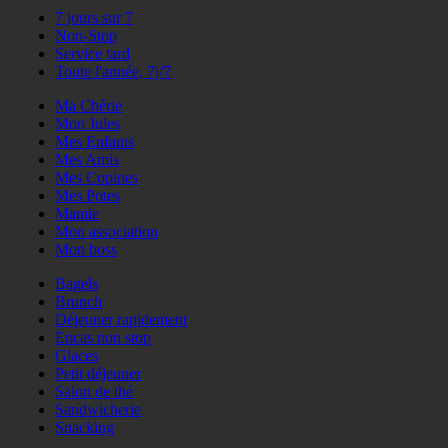
7 jours sur 7
Non-Stop
Service tard
Toute l'année, 7j/7
Ma Chérie
Mon Jules
Mes Enfants
Mes Amis
Mes Copines
Mes Potes
Mamie
Mon association
Mon boss
Bagels
Brunch
Déjeuner rapidement
Encas non stop
Glaces
Petit déjeuner
Salon de thé
Sandwicherie
Snacking