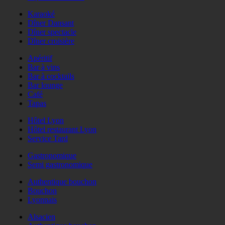
Karaoké
Dîner Dansant
Dîner spectacle
Dîner croisière
Apéritif
Bar à vins
Bar à cocktails
Bar lounge
Café
Tapas
Hôtel Lyon
Hôtel restaurant Lyon
Service Tard
Gastronomique
Semi gastronomique
Authentique bouchon
Bouchon
Lyonnais
Alsacien