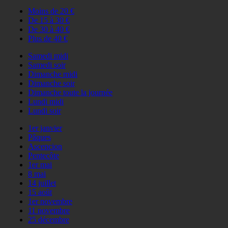
Moins de 20 €
De 15 à 30 €
De 30 à 40 €
Plus de 40 €
Samedi midi
Samedi soir
Dimanche midi
Dimanche soir
Dimanche toute la journée
Lundi midi
Lundi soir
1er janvier
Pâques
Ascencion
Pentecôte
1er mai
8 mai
14 juillet
15 août
1er novembre
11 novembre
25 décembre