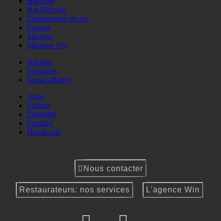
Baptême
Bar Mitzvah
Enterrements de vie
Groupe
Mariage
Musique live
Affaires
Seminaire
Repas affaires
Amis
Enfants
Etudiants
Familial
Handicapé
Nous contacter
Restaurateurs: nos services
L'agence Win