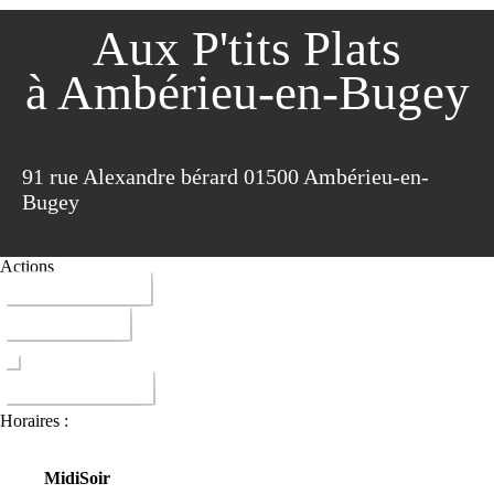
Aux P'tits Plats
à Ambérieu-en-Bugey
91 rue Alexandre bérard 01500 Ambérieu-en-
Bugey
Actions
04 74 38 26 51
ITINERAIRE
DONNER AVIS
Horaires :
Midi
Soir