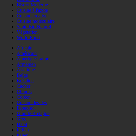
Bistrot Moderne
Cuisine à l'azote
Cuisine créative
Cuisine moléculaire
Santé Bio Naturel
Végétarien
World Food
Africain
Américain
Amérique Latine
Arménien
Asiatique
Belge
Brésilien
Cacher
Chinois
Coréen
Cuisine des Iles
Espagnol
Grande Bretagne
Grec
Halal
Indien
Italien