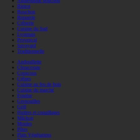
Authentique bouchon
Bistrot
Bouchon
Brasserie
Crêperie
Cuisine du Sud
Lyonnais
Provençal
Savoyard
Traditionnelle
Andouillette
Choucroute
Couscous
Crêpes
Cuisine au feu de bois
Cuisine du marché
Fondue
Grenouilles
Grill
Huitres et coquillages
Mâchon
Moules
Pâtes
Plats Végétariens