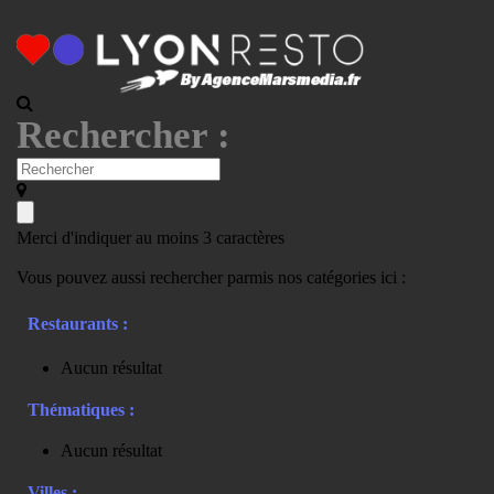
Rechercher :
Merci d'indiquer au moins 3 caractères
Vous pouvez aussi rechercher parmis nos catégories ici :
Restaurants :
Aucun résultat
Thématiques :
Aucun résultat
Villes :