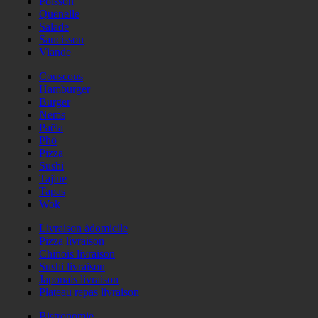
Poisson
Quenelle
Salade
Saucisson
Viande
Couscous
Hamburger
Burger
Nems
Paëla
Phö
Pizza
Sushi
Tajine
Tapas
Wok
Livraison àdomicile
Pizza livraison
Chinois livraison
Sushi livraison
Japonais livraison
Plateau repas livraison
Bistronomie