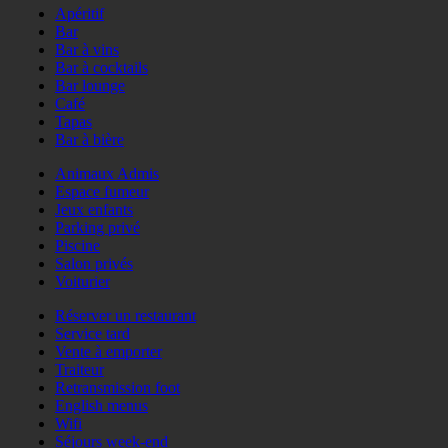
Apéritif
Bar
Bar à vins
Bar à cocktails
Bar lounge
Café
Tapas
Bar à bière
Animaux Admis
Espace fumeur
Jeux enfants
Parking privé
Piscine
Salon privés
Voiturier
Réserver un restaurant
Service tard
Vente à emporter
Traiteur
Retransmission foot
English menus
Wifi
Séjours week-end