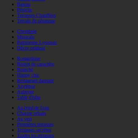
Bateau
Péniche
Terrasses Chauffées
Terrain de pétanque
Cheminée
Musicale
Patrimoine Lyonnais
Décor original
Romantique
Bistrot de caractère
Branché
Happy chic
Restaurant dansant
Atypique
Auberge
Table d'hôte
Au bord de l'eau
Charme urbain
Au vert
Premières terrasses
Terrasses secrètes
Toutes les terrasses