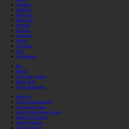
Japonais
Libanais
Marocain
Mexicain
Oriental
Pizzéria
Portugais
Russe
Tex Mex
Thaï
Vietnamien
Bio
Buffet
Cours de cuisine
Resto àvin
Vente àemporter
Rooftop
Vue Exceptionnelle
Au bord de l'eau
Au bord du Grand Large
Berges du Rhône
Bord de Saône
Nature détente