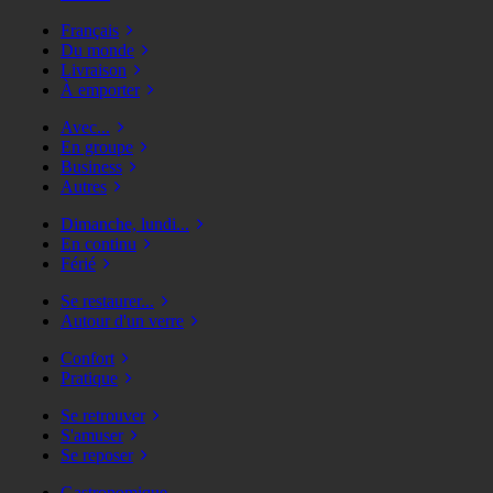
Français
Du monde
Livraison
À emporter
Avec...
En groupe
Business
Autres
Dimanche, lundi...
En continu
Férié
Se restaurer...
Autour d'un verre
Confort
Pratique
Se retrouver
S'amuser
Se reposer
Gastronomique