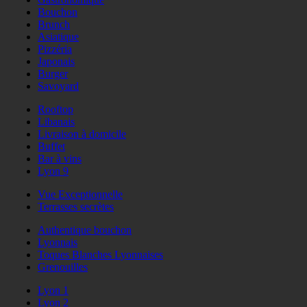
Bouchon
Brunch
Asiatique
Pizzéria
Japonais
Burger
Savoyard
Rooftop
Libanais
Livraison à domicile
Buffet
Bar à vins
Lyon 9
Vue Exceptionnelle
Terrasses secrètes
Authentique bouchon
Lyonnais
Toques Blanches Lyonnaises
Grenouilles
Lyon 1
Lyon 2