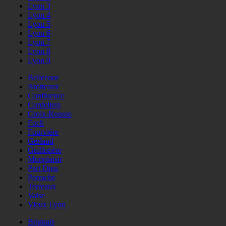
Lyon 3
Lyon 4
Lyon 5
Lyon 6
Lyon 7
Lyon 8
Lyon 9
Bellecour
Brotteaux
Confluence
Cordeliers
Croix-Rousse
Foch
Fourvière
Gerland
Guillotière
Monplaisir
Part Dieu
Perrache
Terreaux
Vaise
Vieux Lyon
Brignais