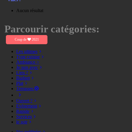
Aucun résultat
Parcourir catégories:
Coup de
2021
Les ultimes
Type cuisine
Ambiance >
Je suis avec
Lieu ?
Budget
Plat
Terrasses
Ouvert ?
Evènement
Rapide
Services
le soir
Vos préférées