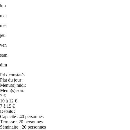
lun
mar
mer
jeu
ven
sam
dim
Prix constatés
Plat du jour :
Menu(s) midi:
Menu(s) soir:
7 €
10 à 12 €
7 à 15 €
Détails :
Capacité : 40 personnes
Terrasse : 20 personnes
Séminaire : 20 personnes