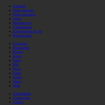
Karaoké
Diner dansant
Diner spectacle
Festif
Musique live
Catherinettes
Enterrements de vie
Bar Dansant
Couscous
Hamburger
Burger
Nems
Paëla
Phö
Pizza
Sushi
Tajine
Tapas
Wok
Andouillette
Choucroute
Crêpes