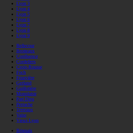
Lyon 3
Lyon 4
Lyon 5
Lyon 6
Lyon 7
Lyon 8
Lyon 9
Bellecour
Brotteaux
Confluence
Cordeliers
Croix-Rousse
Foch
Fourvière
Gerland
Guillotière
Monplaisir
Part Dieu
Perrache
Terreaux
Vaise
Vieux Lyon
Brignais