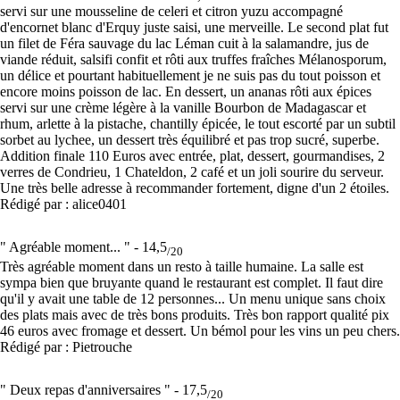
servi sur une mousseline de celeri et citron yuzu accompagné
d'encornet blanc d'Erquy juste saisi, une merveille. Le second plat fut
un filet de Féra sauvage du lac Léman cuit à la salamandre, jus de
viande réduit, salsifi confit et rôti aux truffes fraîches Mélanosporum,
un délice et pourtant habituellement je ne suis pas du tout poisson et
encore moins poisson de lac. En dessert, un ananas rôti aux épices
servi sur une crème légère à la vanille Bourbon de Madagascar et
rhum, arlette à la pistache, chantilly épicée, le tout escorté par un subtil
sorbet au lychee, un dessert très équilibré et pas trop sucré, superbe.
Addition finale 110 Euros avec entrée, plat, dessert, gourmandises, 2
verres de Condrieu, 1 Chateldon, 2 café et un joli sourire du serveur.
Une très belle adresse à recommander fortement, digne d'un 2 étoiles.
Rédigé par : alice0401
" Agréable moment... " -
14,5
/20
Très agréable moment dans un resto à taille humaine. La salle est
sympa bien que bruyante quand le restaurant est complet. Il faut dire
qu'il y avait une table de 12 personnes... Un menu unique sans choix
des plats mais avec de très bons produits. Très bon rapport qualité pix
46 euros avec fromage et dessert. Un bémol pour les vins un peu chers.
Rédigé par : Pietrouche
" Deux repas d'anniversaires " -
17,5
/20