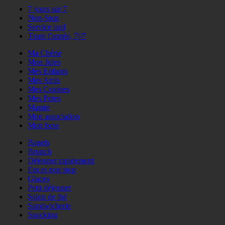
7 jours sur 7
Non-Stop
Service tard
Toute l'année, 7j/7
Ma Chérie
Mon Jules
Mes Enfants
Mes Amis
Mes Copines
Mes Potes
Mamie
Mon association
Mon boss
Bagels
Brunch
Déjeuner rapidement
Encas non stop
Glaces
Petit déjeuner
Salon de thé
Sandwicherie
Snacking