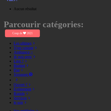
Aucun résultat
Parcourir catégories:
Coup de
2021
Les ultimes
Type cuisine
Ambiance >
Je suis avec
Lieu ?
Budget
Plat
Terrasses
Ouvert ?
Evènement
Rapide
Services
le soir
Vos préférées