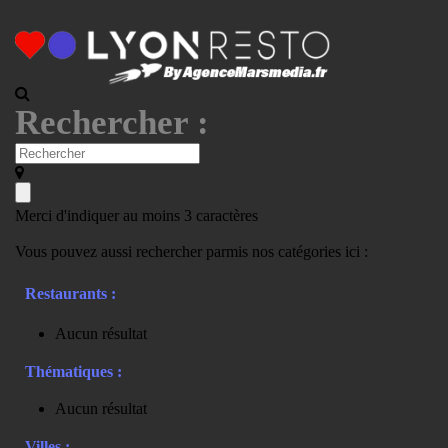
Rechercher :
Merci d'indiquer au moins 3 caractères
Vous pouvez aussi rechercher parmis nos catégories ici :
Restaurants :
Aucun résultat
Thématiques :
Aucun résultat
Villes :