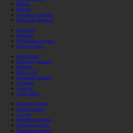
Bateau
Péniche
Terrasses Chauffées
Terrain de pétanque
Cheminée
Musicale
Patrimoine Lyonnais
Décor original
Romantique
Bistrot de caractère
Branché
Happy chic
Restaurant dansant
Atypique
Auberge
Table d'hôte
Au bord de l'eau
Charme urbain
Au vert
Premières terrasses
Terrasses secrètes
Toutes les terrasses