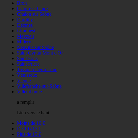
Bron
Caluire et Cuire
Chalon sur Saône
Dardilly
Décines
Limonest
Meyzieu
Millery
Neuville sur Saône
Saint Cyr au Mont d'Or
Saint Fons
Saint Priest
Tassin la Demi Lune
Vénisseux
Vienne
Villefranche-sur-Saône
Villeurbanne
a remplir
Lien vers le haut
Moins de 10 €
De 10 à15 €
Plus de 15 €