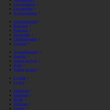
Les tendances
Les insolites
Je suis touristes
Gastronomique
Bouchon
Française
Du monde
Contemporaine
Concept
Arrondissement
Quartier
Autour de lyon
Zone
Autour de moi
Le midi
Le soir
Extérieure
Intérieure
Stylée
Terrasses
Festive