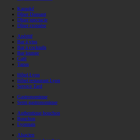
Karaoké
Dîner Dansant
Dîner spectacle
Dîner croisière
Apéritif
Bar à vins
Bar à cocktails
Bar lounge
Café
Tapas
Hôtel Lyon
Hôtel restaurant Lyon
Service Tard
Gastronomique
Semi gastronomique
Authentique bouchon
Bouchon
Lyonnais
Alsacien