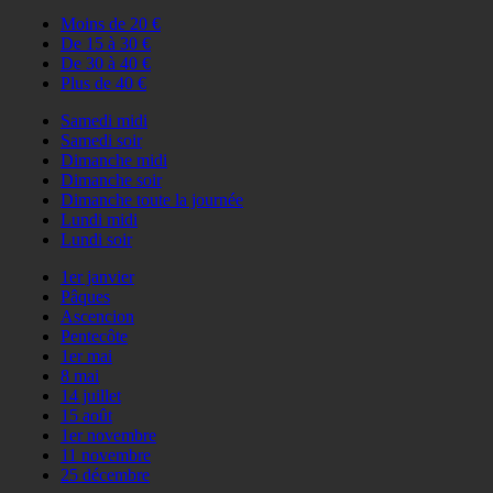
Moins de 20 €
De 15 à 30 €
De 30 à 40 €
Plus de 40 €
Samedi midi
Samedi soir
Dimanche midi
Dimanche soir
Dimanche toute la journée
Lundi midi
Lundi soir
1er janvier
Pâques
Ascencion
Pentecôte
1er mai
8 mai
14 juillet
15 août
1er novembre
11 novembre
25 décembre