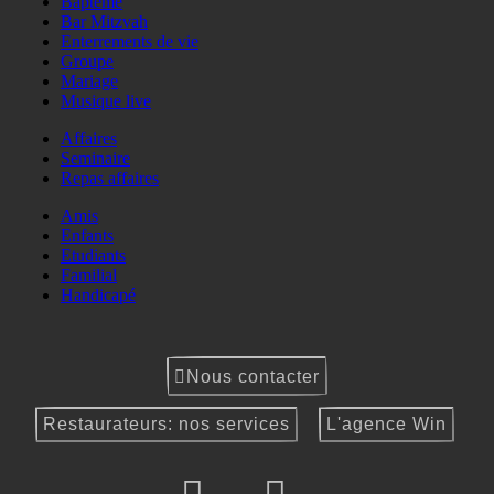
Baptême
Bar Mitzvah
Enterrements de vie
Groupe
Mariage
Musique live
Affaires
Seminaire
Repas affaires
Amis
Enfants
Etudiants
Familial
Handicapé
Nous contacter
Restaurateurs: nos services
L'agence Win