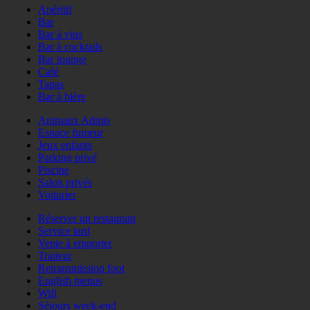
Apéritif
Bar
Bar à vins
Bar à cocktails
Bar lounge
Café
Tapas
Bar à bière
Animaux Admis
Espace fumeur
Jeux enfants
Parking privé
Piscine
Salon privés
Voiturier
Réserver un restaurant
Service tard
Vente à emporter
Traiteur
Retransmission foot
English menus
Wifi
Séjours week-end