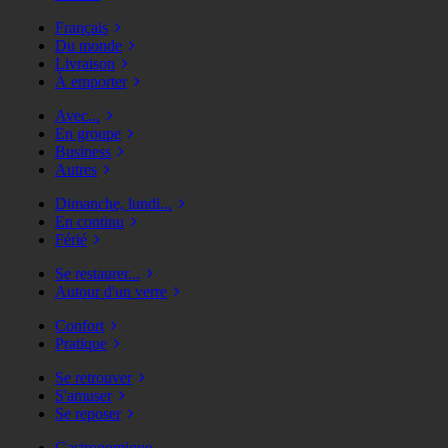
Français
Du monde
Livraison
À emporter
Avec...
En groupe
Business
Autres
Dimanche, lundi...
En continu
Férié
Se restaurer...
Autour d'un verre
Confort
Pratique
Se retrouver
S'amuser
Se reposer
Gastronomique