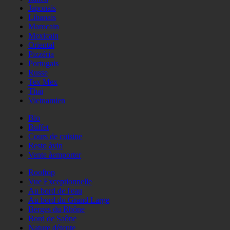
Japonais
Libanais
Marocain
Mexicain
Oriental
Pizzéria
Portugais
Russe
Tex Mex
Thaï
Vietnamien
Bio
Buffet
Cours de cuisine
Resto àvin
Vente àemporter
Rooftop
Vue Exceptionnelle
Au bord de l'eau
Au bord du Grand Large
Berges du Rhône
Bord de Saône
Nature détente