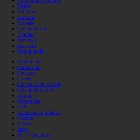
Authentique bouchon
Bistrot
Bouchon
Brasserie
Crêperie
Cuisine du Sud
Lyonnais
Provençal
Savoyard
Traditionnelle
Andouillette
Choucroute
Couscous
Crêpes
Cuisine au feu de bois
Cuisine du marché
Fondue
Grenouilles
Grill
Huitres et coquillages
Mâchon
Moules
Pâtes
Plats Végétariens