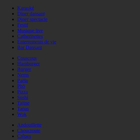
Karaoké
Diner dansant
Diner spectacle
Festif
Musique live
Catherinettes
Enterrements de vie
Bar Dansant
Couscous
Hamburger
Burger
Nems
Paëla
Phö
Pizza
Sushi
Tajine
Tapas
Wok
Andouillette
Choucroute
Crêpes