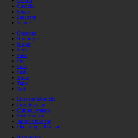
Poisson
Quenelle
Salade
Saucisson
Viande
Couscous
Hamburger
Burger
Nems
Paëla
Phö
Pizza
Sushi
Tajine
Tapas
Wok
Livraison àdomicile
Pizza livraison
Chinois livraison
Sushi livraison
Japonais livraison
Plateau repas livraison
Bistronomie