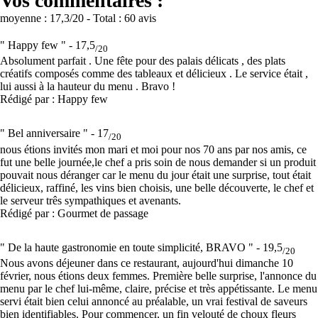
Vos commentaires :
moyenne :
17,3
/20
- Total :
60 avis
" Happy few " -
17,5
/20
Absolument parfait . Une fête pour des palais délicats , des plats
créatifs composés comme des tableaux et délicieux . Le service était ,
lui aussi à la hauteur du menu . Bravo !
Rédigé par : Happy few
" Bel anniversaire " -
17
/20
nous étions invités mon mari et moi pour nos 70 ans par nos amis, ce
fut une belle journée,le chef a pris soin de nous demander si un produit
pouvait nous déranger car le menu du jour était une surprise, tout était
délicieux, raffiné, les vins bien choisis, une belle découverte, le chef et
le serveur três sympathiques et avenants.
Rédigé par : Gourmet de passage
" De la haute gastronomie en toute simplicité, BRAVO " -
19,5
/20
Nous avons déjeuner dans ce restaurant, aujourd'hui dimanche 10
février, nous étions deux femmes. Première belle surprise, l'annonce du
menu par le chef lui-même, claire, précise et très appétissante. Le menu
servi était bien celui annoncé au préalable, un vrai festival de saveurs
bien identifiables. Pour commencer, un fin velouté de choux fleurs