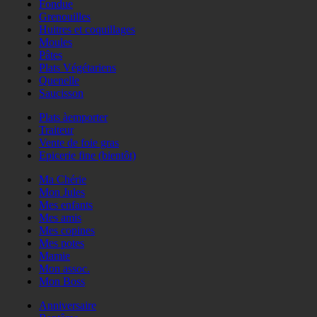
Fondue
Grenouilles
Huitres et coquillages
Moules
Pâtes
Plats Végétariens
Quenelle
Saucisson
Plats àemporter
Traiteur
Vente de foie gras
Epicerie fine (bientôt)
Ma Chérie
Mon Jules
Mes enfants
Mes amis
Mes copines
Mes potes
Mamie
Mon assoc.
Mon Boss
Anniversaire