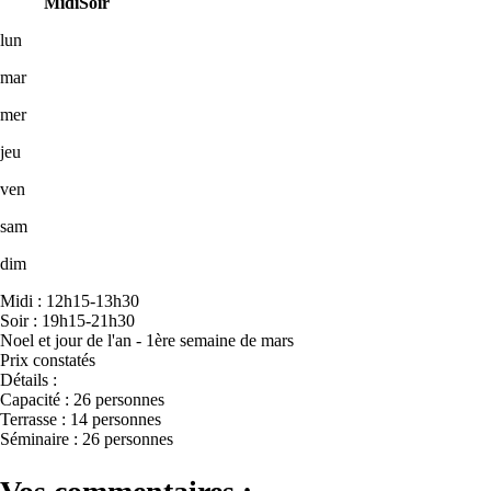
Midi
Soir
lun
mar
mer
jeu
ven
sam
dim
Midi : 12h15-13h30
Soir : 19h15-21h30
Noel et jour de l'an - 1ère semaine de mars
Prix constatés
Détails :
Capacité : 26 personnes
Terrasse : 14 personnes
Séminaire : 26 personnes