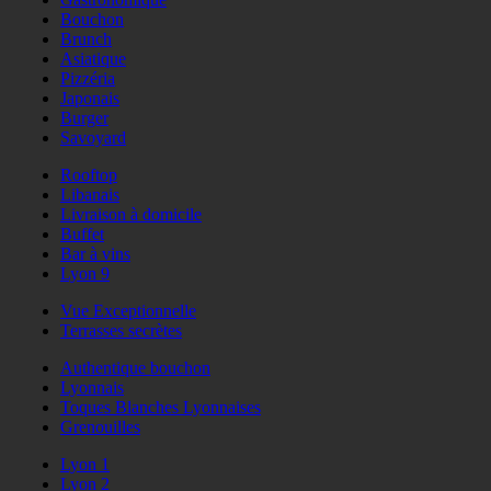
Bouchon
Brunch
Asiatique
Pizzéria
Japonais
Burger
Savoyard
Rooftop
Libanais
Livraison à domicile
Buffet
Bar à vins
Lyon 9
Vue Exceptionnelle
Terrasses secrètes
Authentique bouchon
Lyonnais
Toques Blanches Lyonnaises
Grenouilles
Lyon 1
Lyon 2