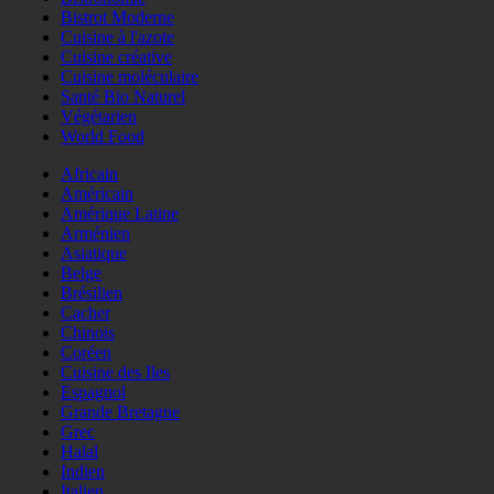
Bistrot Moderne
Cuisine à l'azote
Cuisine créative
Cuisine moléculaire
Santé Bio Naturel
Végétarien
World Food
Africain
Américain
Amérique Latine
Arménien
Asiatique
Belge
Brésilien
Cacher
Chinois
Coréen
Cuisine des Iles
Espagnol
Grande Bretagne
Grec
Halal
Indien
Italien