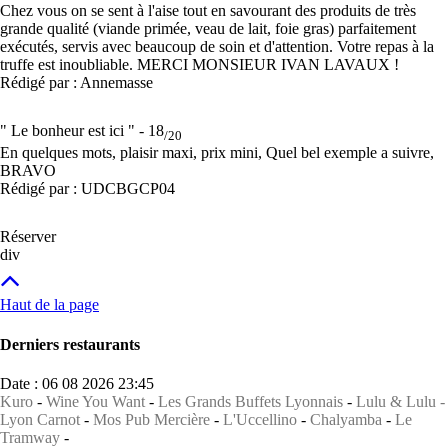
Chez vous on se sent à l'aise tout en savourant des produits de très
grande qualité (viande primée, veau de lait, foie gras) parfaitement
exécutés, servis avec beaucoup de soin et d'attention. Votre repas à la
truffe est inoubliable. MERCI MONSIEUR IVAN LAVAUX !
Rédigé par : Annemasse
" Le bonheur est ici " -
18
/20
En quelques mots, plaisir maxi, prix mini, Quel bel exemple a suivre,
BRAVO
Rédigé par : UDCBGCP04
Réserver
div
Haut de la page
Derniers restaurants
Date : 06 08 2026 23:45
Kuro
-
Wine You Want
-
Les Grands Buffets Lyonnais
-
Lulu & Lulu -
Lyon Carnot
-
Mos Pub Mercière
-
L'Uccellino
-
Chalyamba
-
Le
Tramway
-