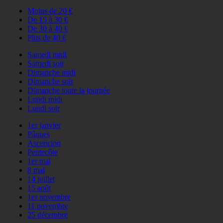
Moins de 20 €
De 15 à 30 €
De 30 à 40 €
Plus de 40 €
Samedi midi
Samedi soir
Dimanche midi
Dimanche soir
Dimanche toute la journée
Lundi midi
Lundi soir
1er janvier
Pâques
Ascencion
Pentecôte
1er mai
8 mai
14 juillet
15 août
1er novembre
11 novembre
25 décembre