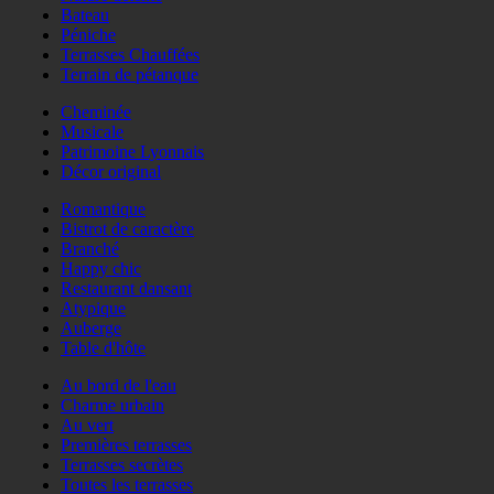
Bateau
Péniche
Terrasses Chauffées
Terrain de pétanque
Cheminée
Musicale
Patrimoine Lyonnais
Décor original
Romantique
Bistrot de caractère
Branché
Happy chic
Restaurant dansant
Atypique
Auberge
Table d'hôte
Au bord de l'eau
Charme urbain
Au vert
Premières terrasses
Terrasses secrètes
Toutes les terrasses