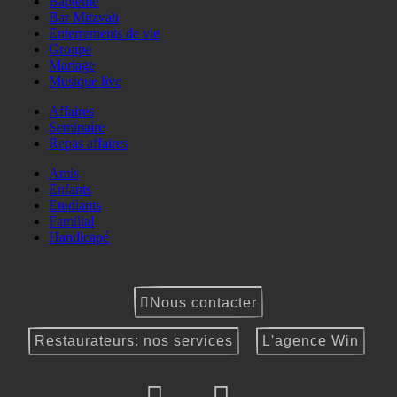
Baptême
Bar Mitzvah
Enterrements de vie
Groupe
Mariage
Musique live
Affaires
Seminaire
Repas affaires
Amis
Enfants
Etudiants
Familial
Handicapé
Nous contacter
Restaurateurs: nos services
L'agence Win