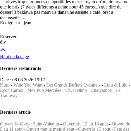
.... olives trop citronnees en aperitif les mezes royaux n'ont de royaux
que le prix (7 types differents a peine pour 45 euros...) que dire du
dessert 3 baklawa pas mauvais dans une assiette a cafe, bref a
deconseiller ...
Rédigé par : jean
Réserver
div
Haut de la page
Derniers restaurants
Date : 08 08 2026 19:17
Kuro
-
Wine You Want
-
Les Grands Buffets Lyonnais
-
Lulu & Lulu -
Lyon Carnot
-
Mos Pub Mercière
-
L'Uccellino
-
Chalyamba
-
Le
Tramway
-
Derniers article
Ouvert 14 février Saint-Valentin
-
Ouvert du 12 au 18 août
-
Ouvert du
5 au 11 aout
-
Ouvert tout le mois d aout
-
Ouvert le 15 aout
-
Fete des