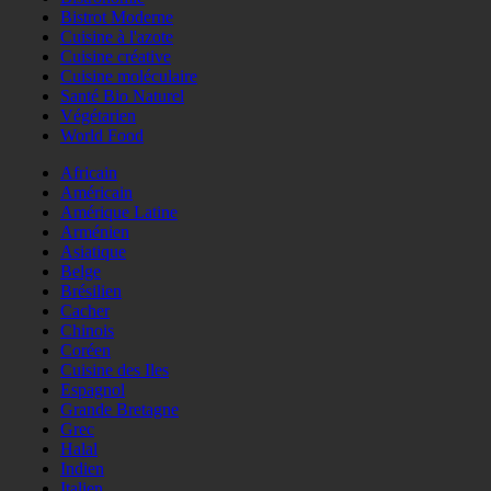
Bistrot Moderne
Cuisine à l'azote
Cuisine créative
Cuisine moléculaire
Santé Bio Naturel
Végétarien
World Food
Africain
Américain
Amérique Latine
Arménien
Asiatique
Belge
Brésilien
Cacher
Chinois
Coréen
Cuisine des Iles
Espagnol
Grande Bretagne
Grec
Halal
Indien
Italien