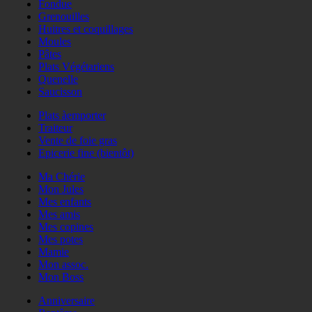
Fondue
Grenouilles
Huitres et coquillages
Moules
Pâtes
Plats Végétariens
Quenelle
Saucisson
Plats àemporter
Traiteur
Vente de foie gras
Epicerie fine (bientôt)
Ma Chérie
Mon Jules
Mes enfants
Mes amis
Mes copines
Mes potes
Mamie
Mon assoc.
Mon Boss
Anniversaire