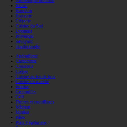
Authentique bouchon
Bistrot
Bouchon
Brasserie
Crêperie
Cuisine du Sud
Lyonnais
Provençal
Savoyard
Traditionnelle
Andouillette
Choucroute
Couscous
Crêpes
Cuisine au feu de bois
Cuisine du marché
Fondue
Grenouilles
Grill
Huitres et coquillages
Mâchon
Moules
Pâtes
Plats Végétariens