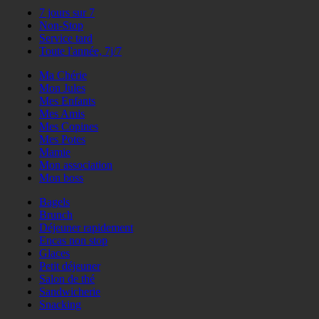
7 jours sur 7
Non-Stop
Service tard
Toute l'année, 7j/7
Ma Chérie
Mon Jules
Mes Enfants
Mes Amis
Mes Copines
Mes Potes
Mamie
Mon association
Mon boss
Bagels
Brunch
Déjeuner rapidement
Encas non stop
Glaces
Petit déjeuner
Salon de thé
Sandwicherie
Snacking