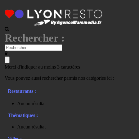
Rechercher :
Merci d'indiquer au moins 3 caractères
Vous pouvez aussi rechercher parmis nos catégories ici :
Restaurants :
Aucun résultat
Thématiques :
Aucun résultat
Villes :