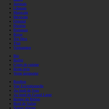
Japonais
Libanais
Marocain
Mexicain
Oriental
Pizzéria
Portugais
Russe
Tex Mex
Thaï
Vietnamien
Bio
Buffet
Cours de cuisine
Resto àvin
Vente àemporter
Rooftop
Vue Exceptionnelle
Au bord de l'eau
Au bord du Grand Large
Berges du Rhône
Bord de Saône
Nature détente