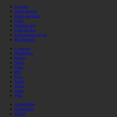
Karaoké
Diner dansant
Diner spectacle
Festif
Musique live
Catherinettes
Enterrements de vie
Bar Dansant
Couscous
Hamburger
Burger
Nems
Paëla
Phö
Pizza
Sushi
Tajine
Tapas
Wok
Andouillette
Choucroute
Crêpes