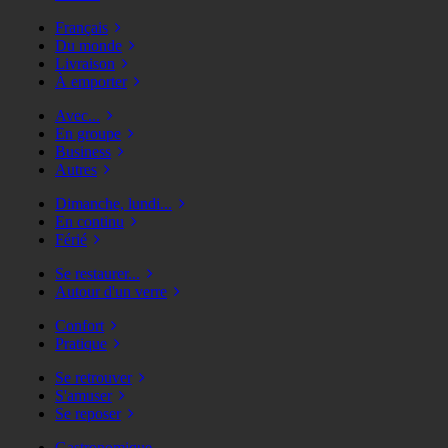
Français
Du monde
Livraison
À emporter
Avec...
En groupe
Business
Autres
Dimanche, lundi...
En continu
Férié
Se restaurer...
Autour d'un verre
Confort
Pratique
Se retrouver
S'amuser
Se reposer
Gastronomique