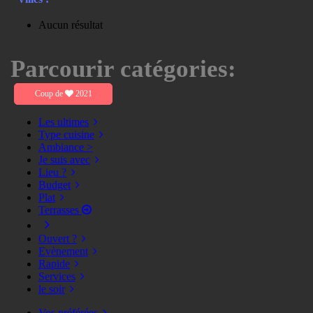
Aucun résultat
Parcourir catégories:
Coup de
2021
Les ultimes
Type cuisine
Ambiance >
Je suis avec
Lieu ?
Budget
Plat
Terrasses
Ouvert ?
Evènement
Rapide
Services
le soir
Vos préférées