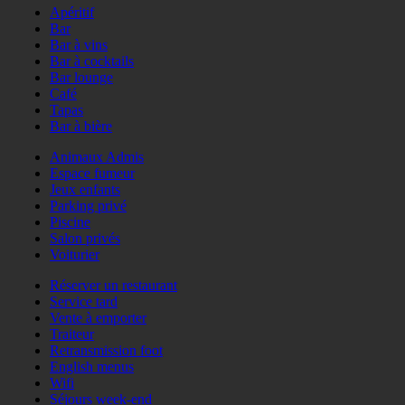
Apéritif
Bar
Bar à vins
Bar à cocktails
Bar lounge
Café
Tapas
Bar à bière
Animaux Admis
Espace fumeur
Jeux enfants
Parking privé
Piscine
Salon privés
Voiturier
Réserver un restaurant
Service tard
Vente à emporter
Traiteur
Retransmission foot
English menus
Wifi
Séjours week-end