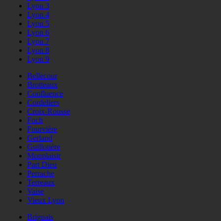
Lyon 3
Lyon 4
Lyon 5
Lyon 6
Lyon 7
Lyon 8
Lyon 9
Bellecour
Brotteaux
Confluence
Cordeliers
Croix-Rousse
Foch
Fourvière
Gerland
Guillotière
Monplaisir
Part Dieu
Perrache
Terreaux
Vaise
Vieux Lyon
Brignais