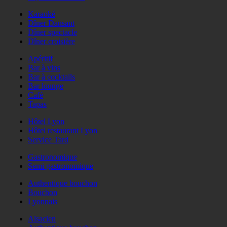
Karaoké
Dîner Dansant
Dîner spectacle
Dîner croisière
Apéritif
Bar à vins
Bar à cocktails
Bar lounge
Café
Tapas
Hôtel Lyon
Hôtel restaurant Lyon
Service Tard
Gastronomique
Semi gastronomique
Authentique bouchon
Bouchon
Lyonnais
Alsacien