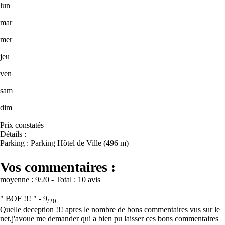
lun
mar
mer
jeu
ven
sam
dim
Prix constatés
Détails :
Parking : Parking Hôtel de Ville (496 m)
Vos commentaires :
moyenne :
9
/20
- Total :
10 avis
" BOF !!! " -
9
/20
Quelle deception !!! apres le nombre de bons commentaires vus sur le
net,j'avoue me demander qui a bien pu laisser ces bons commentaires