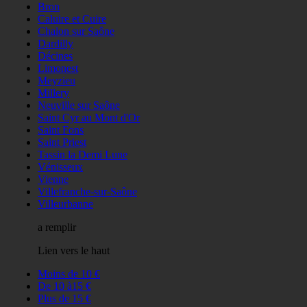
Bron
Caluire et Cuire
Chalon sur Saône
Dardilly
Décines
Limonest
Meyzieu
Millery
Neuville sur Saône
Saint Cyr au Mont d'Or
Saint Fons
Saint Priest
Tassin la Demi Lune
Vénisseux
Vienne
Villefranche-sur-Saône
Villeurbanne
a remplir
Lien vers le haut
Moins de 10 €
De 10 à15 €
Plus de 15 €