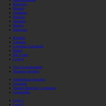
Bouchon
Brunch
Asiatique
Pizzéria
Japonais
Burger
Savoyard
Rooftop
Libanais
Livraison à domicile
Buffet
Bar à vins
Lyon 9
Vue Exceptionnelle
Terrasses secrètes
Authentique bouchon
Lyonnais
Toques Blanches Lyonnaises
Grenouilles
Lyon 1
Lyon 2