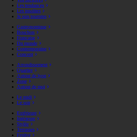
Les tendances
Les insolites
Je suis touristes
Gastronomique
Bouchon
Française
Du monde
Contemporaine
Concept
Arrondissement
Quartier
Autour de lyon
Zone
Autour de moi
Le midi
Le soir
Extérieure
Intérieure
Stylée
Terrasses
Festive