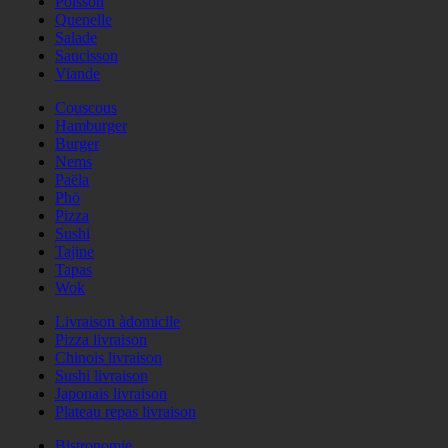
Poisson
Quenelle
Salade
Saucisson
Viande
Couscous
Hamburger
Burger
Nems
Paëla
Phö
Pizza
Sushi
Tajine
Tapas
Wok
Livraison àdomicile
Pizza livraison
Chinois livraison
Sushi livraison
Japonais livraison
Plateau repas livraison
Bistronomie