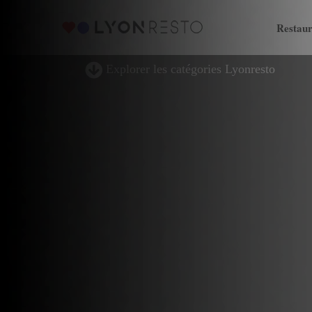
Restaur
Explorer les catégories Lyonresto