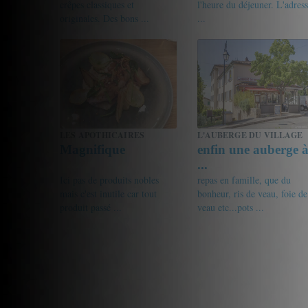
crêpes classiques et
l'heure du déjeuner. L'adres
originales. Des bons ...
...
18.5/20
Gourmet de passage
18/20
friandine
LES APOTHICAIRES
L'AUBERGE DU VILLAGE
Magnifique
enfin une auberge 
...
Ici pas de produits nobles
repas en famille, que du
mais c'est inutile car tout
bonheur, ris de veau, foie de
produit passé ...
veau etc...pots ...
19/20
Aurel
19/20
Gourmet de passage