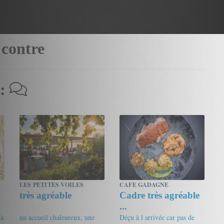
 contre
 :
LES PETITES VOILES
CAFE GADAGNE
très agréable
Cadre très agréable
...
 à
un accueil chaleureux, une
Déçu à l arrivée car pas de