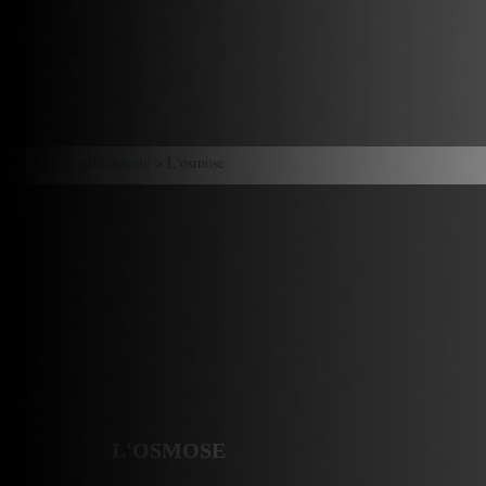
Accueil
>
Traditionnelle
> L'osmose
L'OSMOSE