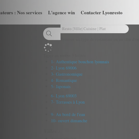
ateurs : Nos services
L'agence win
Contacter Lyonresto
Trouver un type de restaurant en un clin d'oe
Tapez au moins 3 lettres
1- Authentique bouchon lyonnais
2- Lyon 69006
3- Gastronomique
4- Romantique
5- Japonais
6- Lyon 69003
7- Terrasses à Lyon
9- Au bord de l'eau
10- ouvert dimanche
Villes :
Aucun résultat