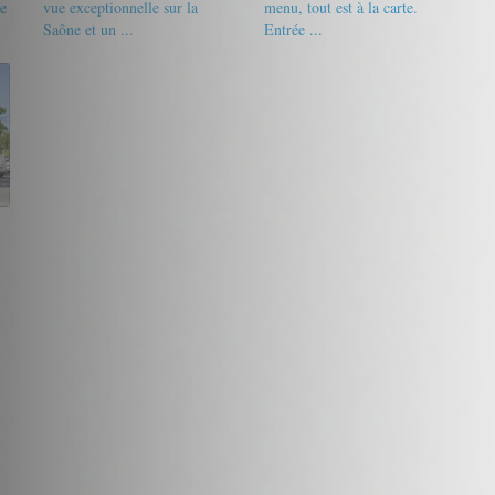
se
vue exceptionnelle sur la
menu, tout est à la carte.
Saône et un ...
Entrée ...
15/20
anne69100
12/20
Cad
à