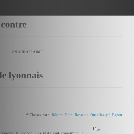
 contre
ON AURAIT AIMÉ
de lyonnais
Classez par :
Récent
Note
Ressenti
Oui allez-y !
Expert
14
/20
ypique: le cochon. Les plats sont copieux et le