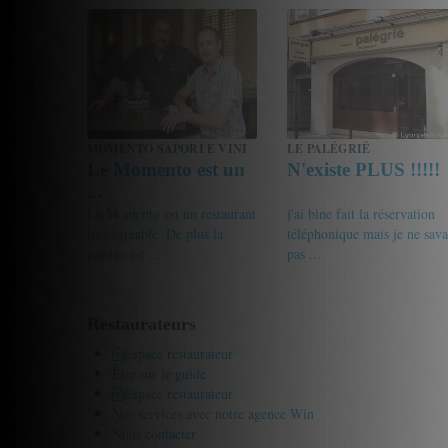
17/20
bernadeze
20/20
pseudoDahlia
MOMENTO SAPORI E VINI
LE PALÉGRIÉ
Le Momento est un
N'existe PLUS !!!!!
...
Le Momento est un restaurant
j'ai bine fait la réservation
très agréable. De plus la
téléphonique mais je ne sava
cuisine est ...
pas ...
15.5/20
69nico
0/20
Gourmet de passage
Restaurateurs
Espace restaurateur
Être sur le guide
Espace restaurateur
Nos services avec notre agence Win
Nous contacter