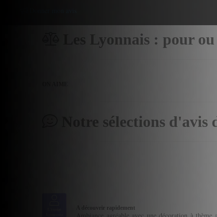
Donner mon avis
Les Lyonnais : pour ou
ON AIME
Notre sélections d'avis 
A découvrir rapidement
L'équipe
Ambiance agréable avec une décoration à thème at
Lyonresto