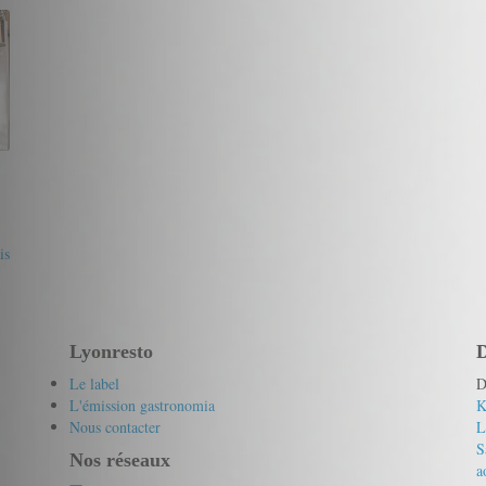
20/20
usaquen
19/20
Lorca
is
Lyonresto
D
Le label
D
L'émission gastronomia
K
Nous contacter
L
S
Nos réseaux
a