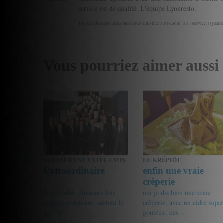
service est de qualité. L'équipe Lyonresto.
Tytexpe de repas: amis Mes notes Cuisine: 3.5 | Cadre: 3.5 | Service: | Quanti
Vous pourriez aimer aussi
RESTAURANT VATEL LYON
LE KRÉPIÔT
Extraordinaire
enfin une vraie
crêperie
Je suis allée plusieurs fois
oui je dis bien une vraie
dans ce restaurant, surtout le
crêperie, avec un cidre supe
soir, il ...
gouteux, des ...