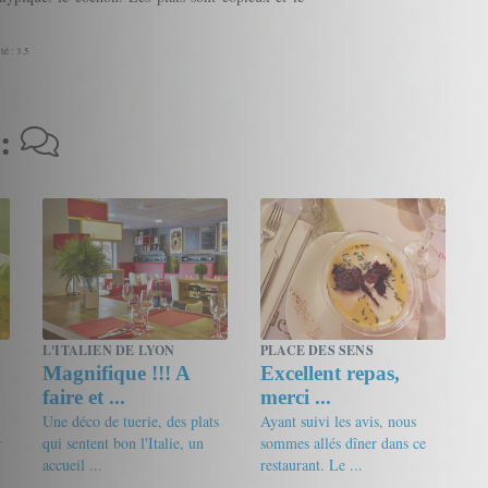
té : 3.5
 :
L'ITALIEN DE LYON
PLACE DES SENS
Magnifique !!! A
Excellent repas,
faire et ...
merci ...
Une déco de tuerie, des plats
Ayant suivi les avis, nous
r
qui sentent bon l'Italie, un
sommes allés dîner dans ce
accueil ...
restaurant. Le ...