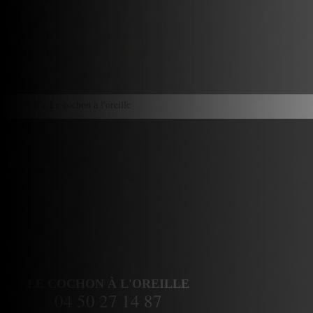
Accueil
> > Le cochon à l'oreille
LE COCHON À L'OREILLE
04 50 27 14 87