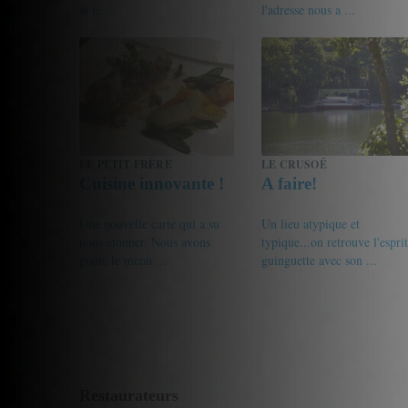
ai le ...
l'adresse nous a ...
19/20
C.Jean
19.5/20
c.jean
LE PETIT FRÈRE
LE CRUSOÉ
Cuisine innovante !
A faire!
Une nouvelle carte qui a su
Un lieu atypique et
nous étonner. Nous avons
typique...on retrouve l'esprit
goûté le menu ...
guinguette avec son ...
17/20
pseudoSarahV
17.5/20
isaleo2007
Restaurateurs