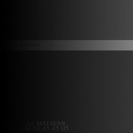
Accueil
> > Le matafan
LE MATAFAN
04 50 45 45 05