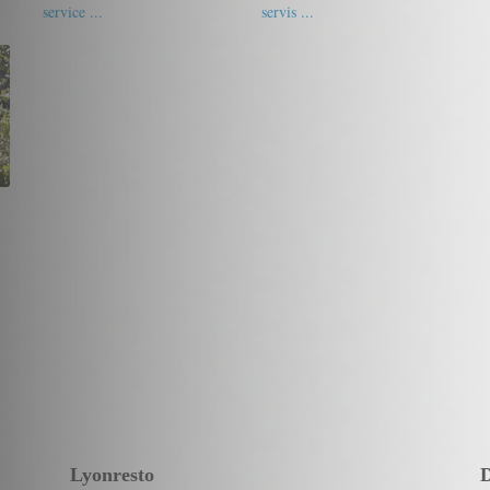
service ...
servis ...
18/20
nassy4
17.5/20
ludivine
Lyonresto
D