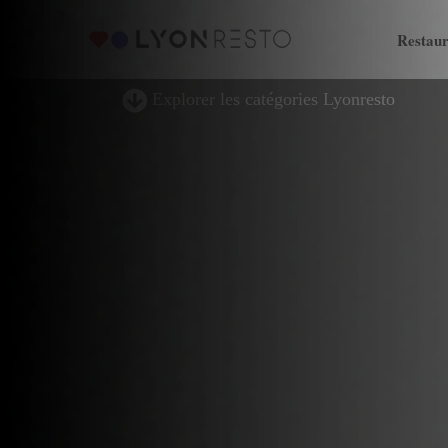
Restaur
Explorer les catégories Lyonresto