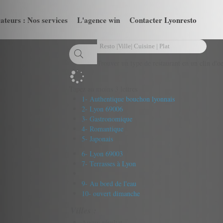
ateurs : Nos services
L'agence win
Contacter Lyonresto
Trouver un type de restaurant en un clin d'oe
Tapez au moins 3 lettres
1- Authentique bouchon lyonnais
2- Lyon 69006
3- Gastronomique
4- Romantique
5- Japonais
6- Lyon 69003
7- Terrasses à Lyon
9- Au bord de l'eau
10- ouvert dimanche
Villes :
Aucun résultat