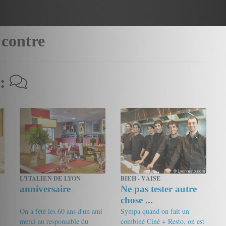
 contre
 :
L'ITALIEN DE LYON
BIEH - VAISE
anniversaire
Ne pas tester autre
chose ...
On a fêté les 60 ans d'un ami
Sympa quand on fait un
merci au responsable du
combiné Ciné + Resto, on est