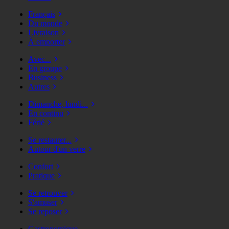
Français
Du monde
Livraison
À emporter
Avec...
En groupe
Business
Autres
Dimanche, lundi...
En continu
Férié
Se restaurer...
Autour d'un verre
Confort
Pratique
Se retrouver
S'amuser
Se reposer
Gastronomique