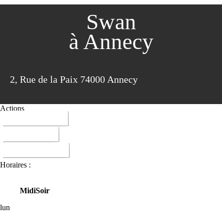
Swan
à Annecy
2, Rue de la Paix 74000 Annecy
Actions
04 50 45 07 11
ITINERAIRE
DONNER AVIS
Horaires :
Midi
Soir
lun