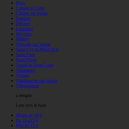
Bron
Caluire et Cuire
Chalon sur Saône
Dardilly
Décines
Limonest
Meyzieu
Millery
Neuville sur Saône
Saint Cyr au Mont d'Or
Saint Fons
Saint Priest
Tassin la Demi Lune
Vénisseux
Vienne
Villefranche-sur-Saône
Villeurbanne
a remplir
Lien vers le haut
Moins de 10 €
De 10 à15 €
Plus de 15 €