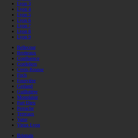
Lyon 3
Lyon 4
Lyon 5
Lyon 6
Lyon 7
Lyon 8
Lyon 9
Bellecour
Brotteaux
Confluence
Cordeliers
Croix-Rousse
Foch
Fourvière
Gerland
Guillotière
Monplaisir
Part Dieu
Perrache
Terreaux
Vaise
Vieux Lyon
Brignais