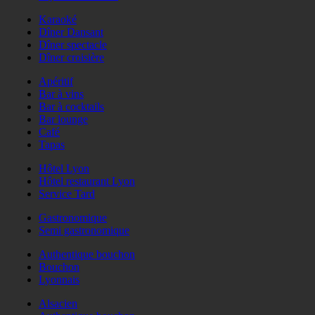
Karaoké
Dîner Dansant
Dîner spectacle
Dîner croisière
Apéritif
Bar à vins
Bar à cocktails
Bar lounge
Café
Tapas
Hôtel Lyon
Hôtel restaurant Lyon
Service Tard
Gastronomique
Semi gastronomique
Authentique bouchon
Bouchon
Lyonnais
Alsacien