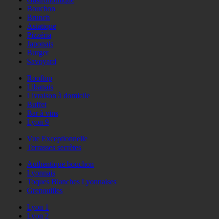
Bouchon
Brunch
Asiatique
Pizzéria
Japonais
Burger
Savoyard
Rooftop
Libanais
Livraison à domicile
Buffet
Bar à vins
Lyon 9
Vue Exceptionnelle
Terrasses secrètes
Authentique bouchon
Lyonnais
Toques Blanches Lyonnaises
Grenouilles
Lyon 1
Lyon 2