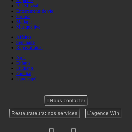
Baptême
Bar Mitzvah
Enterrements de vie
Groupe
Mariage
Musique live
Affaires
Seminaire
Repas affaires
Amis
Enfants
Etudiants
Familial
Handicapé
Nous contacter
Restaurateurs: nos services
L'agence Win