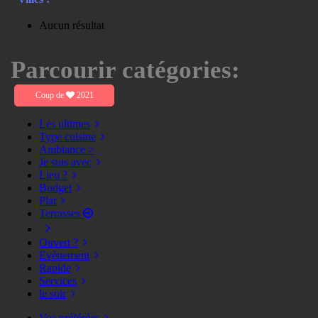
Aucun résultat
Parcourir catégories:
Coup de
2021
Les ultimes
Type cuisine
Ambiance >
Je suis avec
Lieu ?
Budget
Plat
Terrasses
Ouvert ?
Evènement
Rapide
Services
le soir
Vos préférées