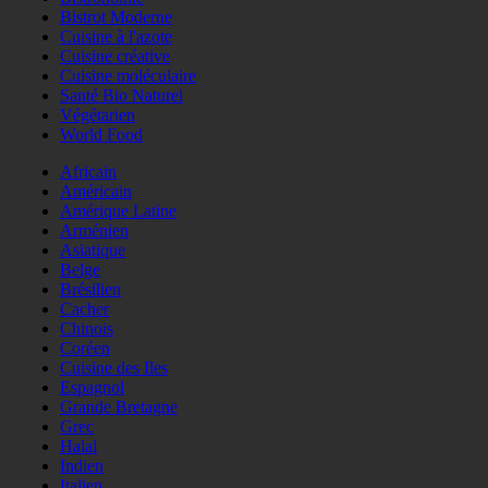
Bistrot Moderne
Cuisine à l'azote
Cuisine créative
Cuisine moléculaire
Santé Bio Naturel
Végétarien
World Food
Africain
Américain
Amérique Latine
Arménien
Asiatique
Belge
Brésilien
Cacher
Chinois
Coréen
Cuisine des Iles
Espagnol
Grande Bretagne
Grec
Halal
Indien
Italien