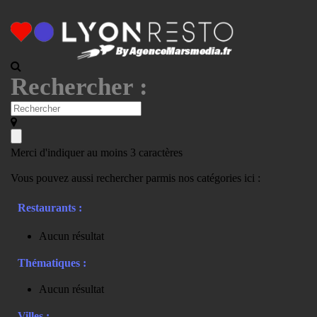
Rechercher :
Merci d'indiquer au moins 3 caractères
Vous pouvez aussi rechercher parmis nos catégories ici :
Restaurants :
Aucun résultat
Thématiques :
Aucun résultat
Villes :