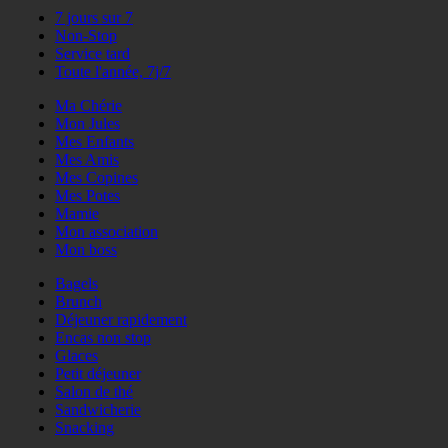
7 jours sur 7
Non-Stop
Service tard
Toute l'année, 7j/7
Ma Chérie
Mon Jules
Mes Enfants
Mes Amis
Mes Copines
Mes Potes
Mamie
Mon association
Mon boss
Bagels
Brunch
Déjeuner rapidement
Encas non stop
Glaces
Petit déjeuner
Salon de thé
Sandwicherie
Snacking