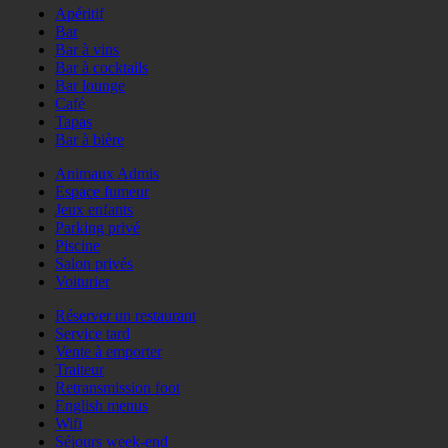
Apéritif
Bar
Bar à vins
Bar à cocktails
Bar lounge
Café
Tapas
Bar à bière
Animaux Admis
Espace fumeur
Jeux enfants
Parking privé
Piscine
Salon privés
Voiturier
Réserver un restaurant
Service tard
Vente à emporter
Traiteur
Retransmission foot
English menus
Wifi
Séjours week-end