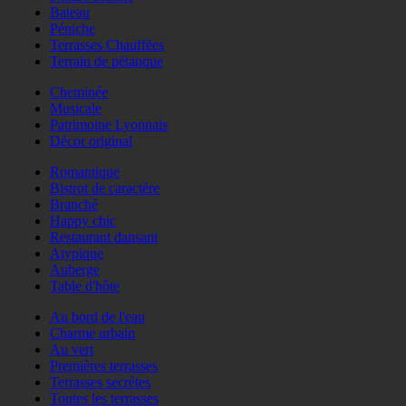
Bateau
Péniche
Terrasses Chauffées
Terrain de pétanque
Cheminée
Musicale
Patrimoine Lyonnais
Décor original
Romantique
Bistrot de caractère
Branché
Happy chic
Restaurant dansant
Atypique
Auberge
Table d'hôte
Au bord de l'eau
Charme urbain
Au vert
Premières terrasses
Terrasses secrètes
Toutes les terrasses