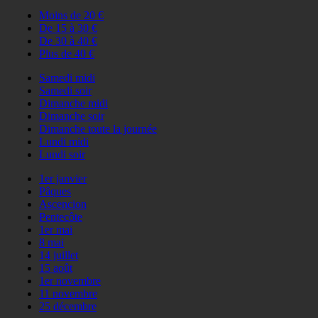
Moins de 20 €
De 15 à 30 €
De 30 à 40 €
Plus de 40 €
Samedi midi
Samedi soir
Dimanche midi
Dimanche soir
Dimanche toute la journée
Lundi midi
Lundi soir
1er janvier
Pâques
Ascencion
Pentecôte
1er mai
8 mai
14 juillet
15 août
1er novembre
11 novembre
25 décembre