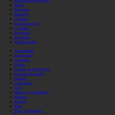
Authentique bouchon
Bistrot
Bouchon
Brasserie
Crêperie
Cuisine du Sud
Lyonnais
Provençal
Savoyard
Traditionnelle
Andouillette
Choucroute
Couscous
Crêpes
Cuisine au feu de bois
Cuisine du marché
Fondue
Grenouilles
Grill
Huitres et coquillages
Mâchon
Moules
Pâtes
Plats Végétariens