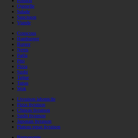
Poisson
Quenelle
Salade
Saucisson
Viande
Couscous
Hamburger
Burger
Nems
Paëla
Phö
Pizza
Sushi
Tajine
Tapas
Wok
Livraison àdomicile
Pizza livraison
Chinois livraison
Sushi livraison
Japonais livraison
Plateau repas livraison
Bistronomie