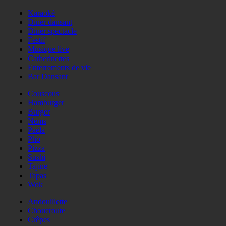
Karaoké
Diner dansant
Diner spectacle
Festif
Musique live
Catherinettes
Enterrements de vie
Bar Dansant
Couscous
Hamburger
Burger
Nems
Paëla
Phö
Pizza
Sushi
Tajine
Tapas
Wok
Andouillette
Choucroute
Crêpes