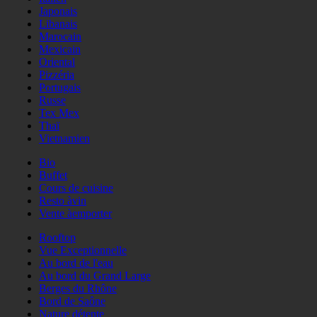
Japonais
Libanais
Marocain
Mexicain
Oriental
Pizzéria
Portugais
Russe
Tex Mex
Thaï
Vietnamien
Bio
Buffet
Cours de cuisine
Resto àvin
Vente àemporter
Rooftop
Vue Exceptionnelle
Au bord de l'eau
Au bord du Grand Large
Berges du Rhône
Bord de Saône
Nature détente