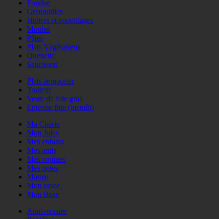
Fondue
Grenouilles
Huitres et coquillages
Moules
Pâtes
Plats Végétariens
Quenelle
Saucisson
Plats àemporter
Traiteur
Vente de foie gras
Epicerie fine (bientôt)
Ma Chérie
Mon Jules
Mes enfants
Mes amis
Mes copines
Mes potes
Mamie
Mon assoc.
Mon Boss
Anniversaire