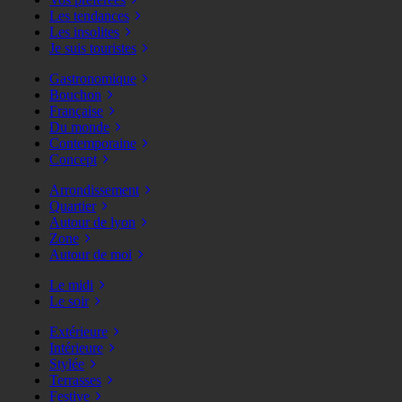
Les tendances
Les insolites
Je suis touristes
Gastronomique
Bouchon
Française
Du monde
Contemporaine
Concept
Arrondissement
Quartier
Autour de lyon
Zone
Autour de moi
Le midi
Le soir
Extérieure
Intérieure
Stylée
Terrasses
Festive