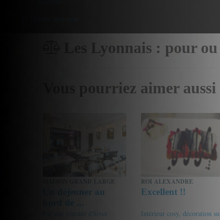
Reserver
Donner mon avis
Les Lyonnais : pour ou
Vous pourriez aimer aussi
MAISON GRAND LARGE
ROI ALEXANDRE
Un déjeuner au
Excellent !!
bord de ...
Par une journée d'hiver
Intérieur cosy, décoration su