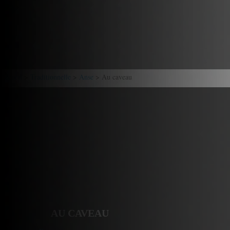
Accueil
>
Traditionnelle
>
Anse
> Au caveau
AU CAVEAU