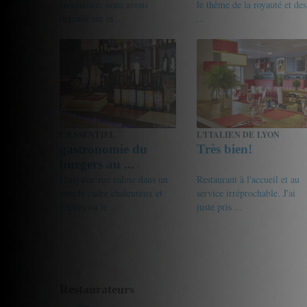
ensoleillée, nous avons
le thème de la royauté et des
déjeuné sur la ...
...
16/20
jph
14/20
Picatchus
L'ESSENTIEL
L'ITALIEN DE LYON
gastronomie du
Très bien!
burgers au ...
Dans une rue calme dans un
Restaurant à l'accueil et au
simple cadre chaleureux et
service irréprochable. J'ai
feutres ou le ...
juste pris ...
15/20
Tonylyon
18/20
Gourmet de passage
Restaurateurs