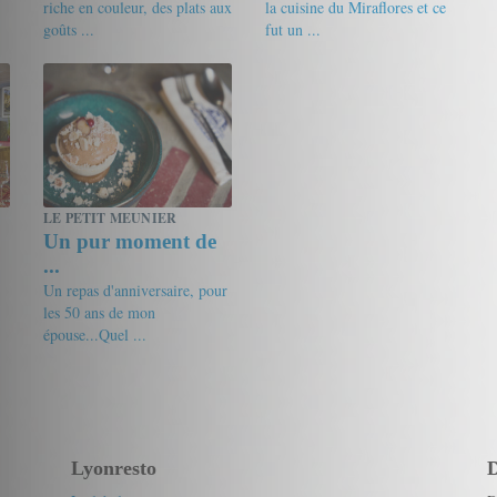
riche en couleur, des plats aux
la cuisine du Miraflores et ce
goûts ...
fut un ...
17/20
Audrey
17.5/20
Gourmet de passage
LE PETIT MEUNIER
Un pur moment de
...
Un repas d'anniversaire, pour
les 50 ans de mon
épouse...Quel ...
18/20
ods2005
Lyonresto
D