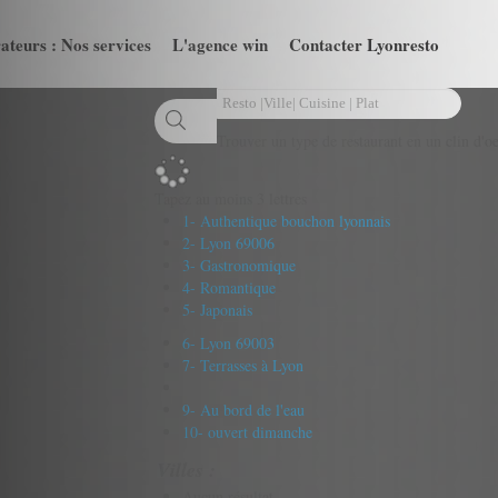
ateurs : Nos services
L'agence win
Contacter Lyonresto
Trouver un type de restaurant en un clin d'oe
Tapez au moins 3 lettres
1- Authentique bouchon lyonnais
2- Lyon 69006
3- Gastronomique
4- Romantique
5- Japonais
6- Lyon 69003
7- Terrasses à Lyon
9- Au bord de l'eau
10- ouvert dimanche
Villes :
Aucun résultat