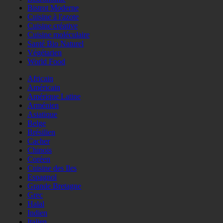
Bistrot Moderne
Cuisine à l'azote
Cuisine créative
Cuisine moléculaire
Santé Bio Naturel
Végétarien
World Food
Africain
Américain
Amérique Latine
Arménien
Asiatique
Belge
Brésilien
Cacher
Chinois
Coréen
Cuisine des Iles
Espagnol
Grande Bretagne
Grec
Halal
Indien
Italien