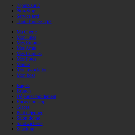
7 jours sur 7
Non-Stop
Service tard
Toute l'année, 7j/7
Ma Chérie
Mon Jules
Mes Enfants
Mes Amis
Mes Copines
Mes Potes
Mamie
Mon association
Mon boss
Bagels
Brunch
Déjeuner rapidement
Encas non stop
Glaces
Petit déjeuner
Salon de thé
Sandwicherie
Snacking