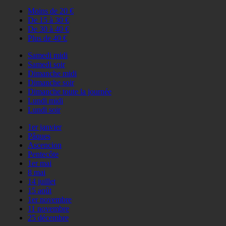
Moins de 20 €
De 15 à 30 €
De 30 à 40 €
Plus de 40 €
Samedi midi
Samedi soir
Dimanche midi
Dimanche soir
Dimanche toute la journée
Lundi midi
Lundi soir
1er janvier
Pâques
Ascencion
Pentecôte
1er mai
8 mai
14 juillet
15 août
1er novembre
11 novembre
25 décembre