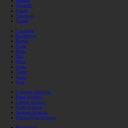
Poisson
Quenelle
Salade
Saucisson
Viande
Couscous
Hamburger
Burger
Nems
Paëla
Phö
Pizza
Sushi
Tajine
Tapas
Wok
Livraison àdomicile
Pizza livraison
Chinois livraison
Sushi livraison
Japonais livraison
Plateau repas livraison
Bistronomie