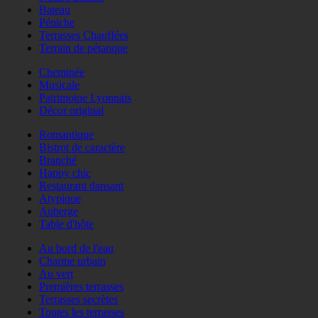
Bateau
Péniche
Terrasses Chauffées
Terrain de pétanque
Cheminée
Musicale
Patrimoine Lyonnais
Décor original
Romantique
Bistrot de caractère
Branché
Happy chic
Restaurant dansant
Atypique
Auberge
Table d'hôte
Au bord de l'eau
Charme urbain
Au vert
Premières terrasses
Terrasses secrètes
Toutes les terrasses