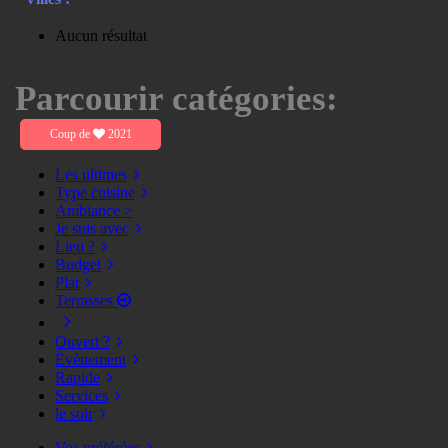
Aucun résultat
Parcourir catégories:
Coup de
2021
Les ultimes
Type cuisine
Ambiance >
Je suis avec
Lieu ?
Budget
Plat
Terrasses
Ouvert ?
Evènement
Rapide
Services
le soir
Vos préférées