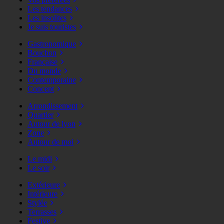
Les tendances
Les insolites
Je suis touristes
Gastronomique
Bouchon
Française
Du monde
Contemporaine
Concept
Arrondissement
Quartier
Autour de lyon
Zone
Autour de moi
Le midi
Le soir
Extérieure
Intérieure
Stylée
Terrasses
Festive