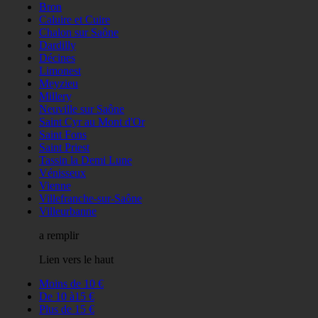
Bron
Caluire et Cuire
Chalon sur Saône
Dardilly
Décines
Limonest
Meyzieu
Millery
Neuville sur Saône
Saint Cyr au Mont d'Or
Saint Fons
Saint Priest
Tassin la Demi Lune
Vénisseux
Vienne
Villefranche-sur-Saône
Villeurbanne
a remplir
Lien vers le haut
Moins de 10 €
De 10 à15 €
Plus de 15 €