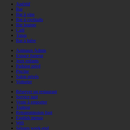
Apéritif
Bar
Bar à vins
Bar à cocktails
Bar lounge
Café
Tapas
Bar à bière
Animaux Admis
Espace fumeur
Jeux enfants
Parking privé
Piscine
Salon privés
Voiturier
Réserver un restaurant
Service tard
Vente à emporter
Traiteur
Retransmission foot
English menus
Wifi
Séjours week-end