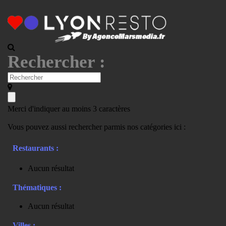
Rechercher :
Merci d'indiquer au moins 3 caractères
Vous pouvez aussi rechercher parmis nos catégories ici :
Restaurants :
Aucun résultat
Thématiques :
Aucun résultat
Villes :