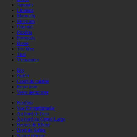
Japonais
Libanais
Marocain
Mexicain
Oriental
Pizzéria
Portugais
Russe
Tex Mex
Thaï
Vietnamien
Bio
Buffet
Cours de cuisine
Resto àvin
Vente àemporter
Rooftop
Vue Exceptionnelle
Au bord de l'eau
Au bord du Grand Large
Berges du Rhône
Bord de Saône
Nature détente