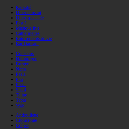
Karaoké
Diner dansant
Diner spectacle
Festif
Musique live
Catherinettes
Enterrements de vie
Bar Dansant
Couscous
Hamburger
Burger
Nems
Paëla
Phö
Pizza
Sushi
Tajine
Tapas
Wok
Andouillette
Choucroute
Crêpes