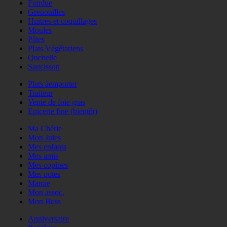
Fondue
Grenouilles
Huitres et coquillages
Moules
Pâtes
Plats Végétariens
Quenelle
Saucisson
Plats àemporter
Traiteur
Vente de foie gras
Epicerie fine (bientôt)
Ma Chérie
Mon Jules
Mes enfants
Mes amis
Mes copines
Mes potes
Mamie
Mon assoc.
Mon Boss
Anniversaire