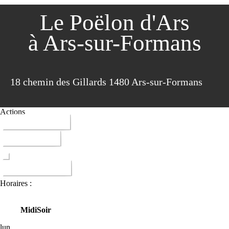
Le Poëlon d'Ars
à Ars-sur-Formans
18 chemin des Gillards 1480 Ars-sur-Formans
Actions
04 74 00 74 95
ITINERAIRE
DONNER AVIS
Horaires :
Midi
Soir
lun