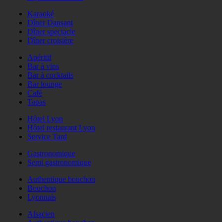
Karaoké
Dîner Dansant
Dîner spectacle
Dîner croisière
Apéritif
Bar à vins
Bar à cocktails
Bar lounge
Café
Tapas
Hôtel Lyon
Hôtel restaurant Lyon
Service Tard
Gastronomique
Semi gastronomique
Authentique bouchon
Bouchon
Lyonnais
Alsacien