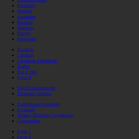
Bouchon
Brunch
Asiatique
Pizzéria
Japonais
Burger
Savoyard
Rooftop
Libanais
Livraison à domicile
Buffet
Bar à vins
Lyon 9
Vue Exceptionnelle
Terrasses secrètes
Authentique bouchon
Lyonnais
Toques Blanches Lyonnaises
Grenouilles
Lyon 1
Lyon 2