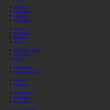
Français
Du monde
Livraison
À emporter
Avec...
En groupe
Business
Autres
Dimanche, lundi...
En continu
Férié
Se restaurer...
Autour d'un verre
Confort
Pratique
Se retrouver
S'amuser
Se reposer
Gastronomique