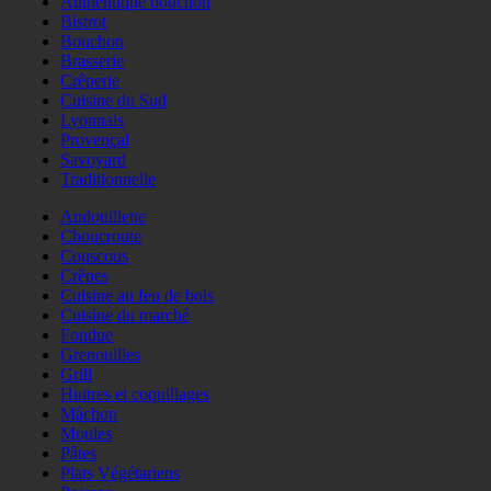
Authentique bouchon
Bistrot
Bouchon
Brasserie
Crêperie
Cuisine du Sud
Lyonnais
Provençal
Savoyard
Traditionnelle
Andouillette
Choucroute
Couscous
Crêpes
Cuisine au feu de bois
Cuisine du marché
Fondue
Grenouilles
Grill
Huitres et coquillages
Mâchon
Moules
Pâtes
Plats Végétariens