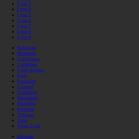
Lyon 3
Lyon 4
Lyon 5
Lyon 6
Lyon 7
Lyon 8
Lyon 9
Bellecour
Brotteaux
Confluence
Cordeliers
Croix-Rousse
Foch
Fourvière
Gerland
Guillotière
Monplaisir
Part Dieu
Perrache
Terreaux
Vaise
Vieux Lyon
Brignais