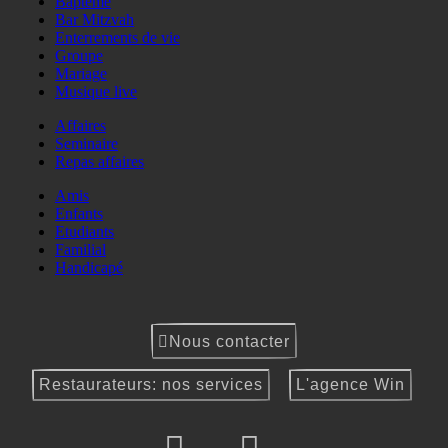
Baptême
Bar Mitzvah
Enterrements de vie
Groupe
Mariage
Musique live
Affaires
Seminaire
Repas affaires
Amis
Enfants
Etudiants
Familial
Handicapé
Nous contacter
Restaurateurs: nos services
L'agence Win