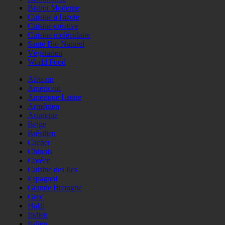
Bistrot Moderne
Cuisine à l'azote
Cuisine créative
Cuisine moléculaire
Santé Bio Naturel
Végétarien
World Food
Africain
Américain
Amérique Latine
Arménien
Asiatique
Belge
Brésilien
Cacher
Chinois
Coréen
Cuisine des Iles
Espagnol
Grande Bretagne
Grec
Halal
Indien
Italien