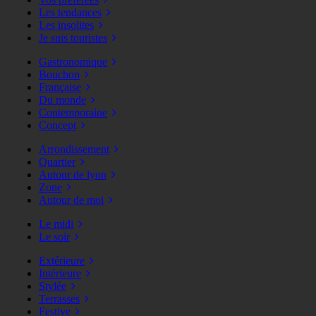
Les tendances
Les insolites
Je suis touristes
Gastronomique
Bouchon
Française
Du monde
Contemporaine
Concept
Arrondissement
Quartier
Autour de lyon
Zone
Autour de moi
Le midi
Le soir
Extérieure
Intérieure
Stylée
Terrasses
Festive