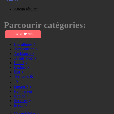
Aucun résultat
Parcourir catégories:
Coup de
2021
Les ultimes
Type cuisine
Ambiance >
Je suis avec
Lieu ?
Budget
Plat
Terrasses
Ouvert ?
Evènement
Rapide
Services
le soir
Vos préférées