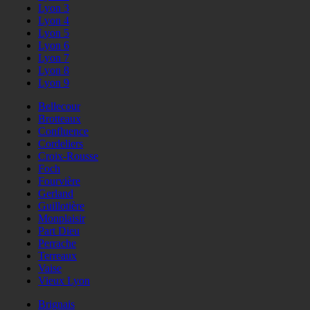
Lyon 3
Lyon 4
Lyon 5
Lyon 6
Lyon 7
Lyon 8
Lyon 9
Bellecour
Brotteaux
Confluence
Cordeliers
Croix-Rousse
Foch
Fourvière
Gerland
Guillotière
Monplaisir
Part Dieu
Perrache
Terreaux
Vaise
Vieux Lyon
Brignais