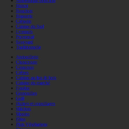
Authentique bouchon
Bistrot
Bouchon
Brasserie
Crêperie
Cuisine du Sud
Lyonnais
Provençal
Savoyard
Traditionnelle
Andouillette
Choucroute
Couscous
Crêpes
Cuisine au feu de bois
Cuisine du marché
Fondue
Grenouilles
Grill
Huitres et coquillages
Mâchon
Moules
Pâtes
Plats Végétariens