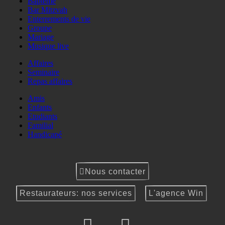
Baptême
Bar Mitzvah
Enterrements de vie
Groupe
Mariage
Musique live
Affaires
Seminaire
Repas affaires
Amis
Enfants
Etudiants
Familial
Handicapé
Nous contacter
Restaurateurs: nos services
L'agence Win