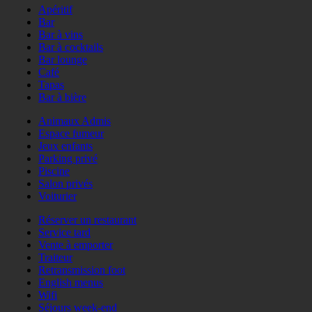
Apéritif
Bar
Bar à vins
Bar à cocktails
Bar lounge
Café
Tapas
Bar à bière
Animaux Admis
Espace fumeur
Jeux enfants
Parking privé
Piscine
Salon privés
Voiturier
Réserver un restaurant
Service tard
Vente à emporter
Traiteur
Retransmission foot
English menus
Wifi
Séjours week-end