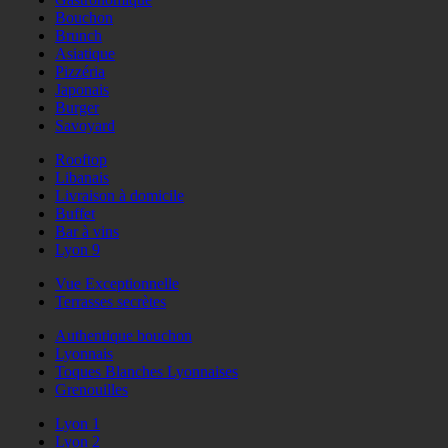
Bouchon
Brunch
Asiatique
Pizzéria
Japonais
Burger
Savoyard
Rooftop
Libanais
Livraison à domicile
Buffet
Bar à vins
Lyon 9
Vue Exceptionnelle
Terrasses secrètes
Authentique bouchon
Lyonnais
Toques Blanches Lyonnaises
Grenouilles
Lyon 1
Lyon 2