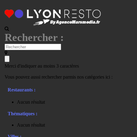
Rechercher :
Merci d'indiquer au moins 3 caractères
Vous pouvez aussi rechercher parmis nos catégories ici :
Restaurants :
Aucun résultat
Thématiques :
Aucun résultat
Villes :