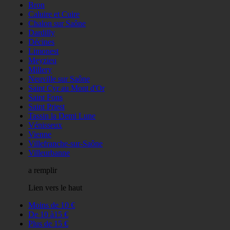
Bron
Caluire et Cuire
Chalon sur Saône
Dardilly
Décines
Limonest
Meyzieu
Millery
Neuville sur Saône
Saint Cyr au Mont d'Or
Saint Fons
Saint Priest
Tassin la Demi Lune
Vénisseux
Vienne
Villefranche-sur-Saône
Villeurbanne
a remplir
Lien vers le haut
Moins de 10 €
De 10 à15 €
Plus de 15 €