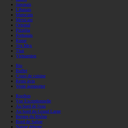
Japonais
Libanais
Marocain
Mexicain
Oriental
Pizzéria
Portugais
Russe
Tex Mex
Thaï
Vietnamien
Bio
Buffet
Cours de cuisine
Resto àvin
Vente àemporter
Rooftop
Vue Exceptionnelle
Au bord de l'eau
Au bord du Grand Large
Berges du Rhône
Bord de Saône
Nature détente