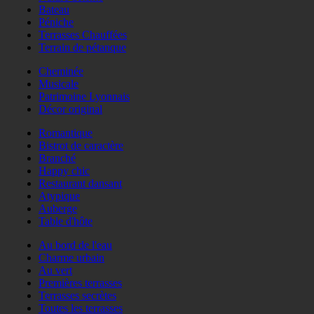
Bateau
Péniche
Terrasses Chauffées
Terrain de pétanque
Cheminée
Musicale
Patrimoine Lyonnais
Décor original
Romantique
Bistrot de caractère
Branché
Happy chic
Restaurant dansant
Atypique
Auberge
Table d'hôte
Au bord de l'eau
Charme urbain
Au vert
Premières terrasses
Terrasses secrètes
Toutes les terrasses