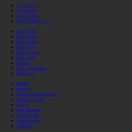
7 jours sur 7
Non-Stop
Service tard
Toute l'année, 7j/7
Ma Chérie
Mon Jules
Mes Enfants
Mes Amis
Mes Copines
Mes Potes
Mamie
Mon association
Mon boss
Bagels
Brunch
Déjeuner rapidement
Encas non stop
Glaces
Petit déjeuner
Salon de thé
Sandwicherie
Snacking