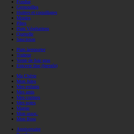
Fondue
Grenouilles
Huitres et coquillages
Moules
Pâtes
Plats Végétariens
Quenelle
Saucisson
Plats àemporter
Traiteur
Vente de foie gras
Epicerie fine (bientôt)
Ma Chérie
Mon Jules
Mes enfants
Mes amis
Mes copines
Mes potes
Mamie
Mon assoc.
Mon Boss
Anniversaire