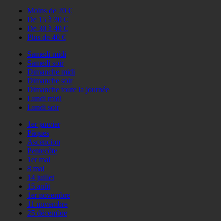
Moins de 20 €
De 15 à 30 €
De 30 à 40 €
Plus de 40 €
Samedi midi
Samedi soir
Dimanche midi
Dimanche soir
Dimanche toute la journée
Lundi midi
Lundi soir
1er janvier
Pâques
Ascencion
Pentecôte
1er mai
8 mai
14 juillet
15 août
1er novembre
11 novembre
25 décembre