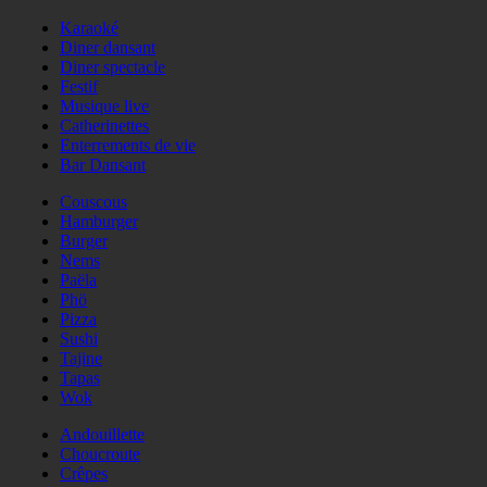
Karaoké
Diner dansant
Diner spectacle
Festif
Musique live
Catherinettes
Enterrements de vie
Bar Dansant
Couscous
Hamburger
Burger
Nems
Paëla
Phö
Pizza
Sushi
Tajine
Tapas
Wok
Andouillette
Choucroute
Crêpes