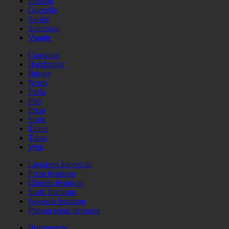
Poisson
Quenelle
Salade
Saucisson
Viande
Couscous
Hamburger
Burger
Nems
Paëla
Phö
Pizza
Sushi
Tajine
Tapas
Wok
Livraison àdomicile
Pizza livraison
Chinois livraison
Sushi livraison
Japonais livraison
Plateau repas livraison
Bistronomie