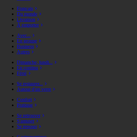
Français
Du monde
Livraison
À emporter
Avec...
En groupe
Business
Autres
Dimanche, lundi...
En continu
Férié
Se restaurer...
Autour d'un verre
Confort
Pratique
Se retrouver
S'amuser
Se reposer
Gastronomique