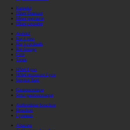
Karaoké
Dîner Dansant
Dîner spectacle
Dîner croisière
Apéritif
Bar à vins
Bar à cocktails
Bar lounge
Café
Tapas
Hôtel Lyon
Hôtel restaurant Lyon
Service Tard
Gastronomique
Semi gastronomique
Authentique bouchon
Bouchon
Lyonnais
Alsacien