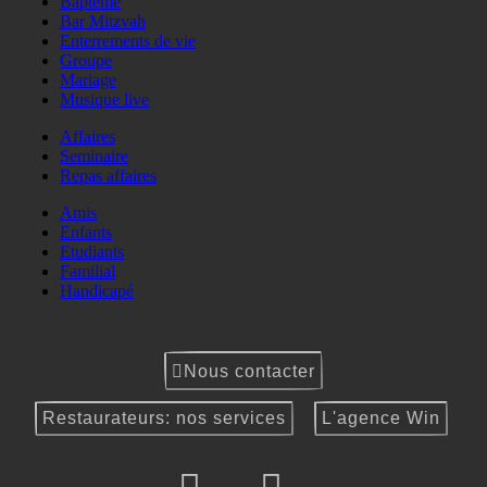
Baptême
Bar Mitzvah
Enterrements de vie
Groupe
Mariage
Musique live
Affaires
Seminaire
Repas affaires
Amis
Enfants
Etudiants
Familial
Handicapé
Nous contacter
Restaurateurs: nos services
L'agence Win