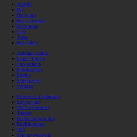
Apéritif
Bar
Bar à vins
Bar à cocktails
Bar lounge
Café
Tapas
Bar à bière
Animaux Admis
Espace fumeur
Jeux enfants
Parking privé
Piscine
Salon privés
Voiturier
Réserver un restaurant
Service tard
Vente à emporter
Traiteur
Retransmission foot
English menus
Wifi
Séjours week-end