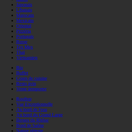
Japonais
Libanais
Marocain
Mexicain
Oriental
Pizzéria
Portugais
Russe
Tex Mex
Thaï
Vietnamien
Bio
Buffet
Cours de cuisine
Resto àvin
Vente àemporter
Rooftop
Vue Exceptionnelle
Au bord de l'eau
Au bord du Grand Large
Berges du Rhône
Bord de Saône
Nature détente