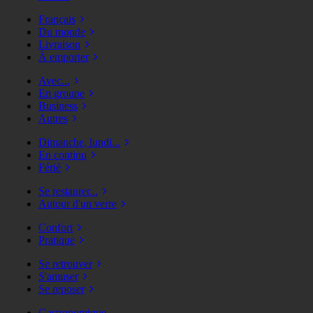
Français
Du monde
Livraison
À emporter
Avec...
En groupe
Business
Autres
Dimanche, lundi...
En continu
Férié
Se restaurer...
Autour d'un verre
Confort
Pratique
Se retrouver
S'amuser
Se reposer
Gastronomique