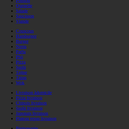
Poisson
Quenelle
Salade
Saucisson
Viande
Couscous
Hamburger
Burger
Nems
Paëla
Phö
Pizza
Sushi
Tajine
Tapas
Wok
Livraison àdomicile
Pizza livraison
Chinois livraison
Sushi livraison
Japonais livraison
Plateau repas livraison
Bistronomie