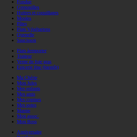
Fondue
Grenouilles
Huitres et coquillages
Moules
Pâtes
Plats Végétariens
Quenelle
Saucisson
Plats àemporter
Traiteur
Vente de foie gras
Epicerie fine (bientôt)
Ma Chérie
Mon Jules
Mes enfants
Mes amis
Mes copines
Mes potes
Mamie
Mon assoc.
Mon Boss
Anniversaire