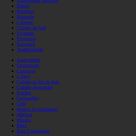
Authentique bouchon
Bistrot
Bouchon
Brasserie
Crêperie
Cuisine du Sud
Lyonnais
Provençal
Savoyard
Traditionnelle
Andouillette
Choucroute
Couscous
Crêpes
Cuisine au feu de bois
Cuisine du marché
Fondue
Grenouilles
Grill
Huitres et coquillages
Mâchon
Moules
Pâtes
Plats Végétariens