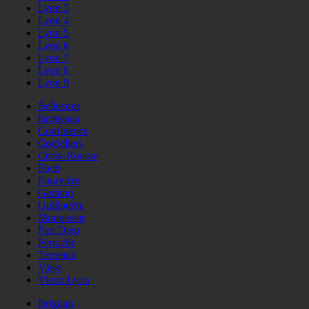
Lyon 3
Lyon 4
Lyon 5
Lyon 6
Lyon 7
Lyon 8
Lyon 9
Bellecour
Brotteaux
Confluence
Cordeliers
Croix-Rousse
Foch
Fourvière
Gerland
Guillotière
Monplaisir
Part Dieu
Perrache
Terreaux
Vaise
Vieux Lyon
Brignais