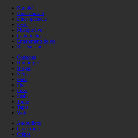
Karaoké
Diner dansant
Diner spectacle
Festif
Musique live
Catherinettes
Enterrements de vie
Bar Dansant
Couscous
Hamburger
Burger
Nems
Paëla
Phö
Pizza
Sushi
Tajine
Tapas
Wok
Andouillette
Choucroute
Crêpes