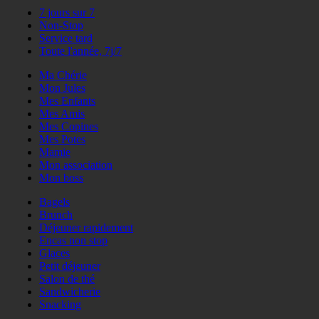
7 jours sur 7
Non-Stop
Service tard
Toute l'année, 7j/7
Ma Chérie
Mon Jules
Mes Enfants
Mes Amis
Mes Copines
Mes Potes
Mamie
Mon association
Mon boss
Bagels
Brunch
Déjeuner rapidement
Encas non stop
Glaces
Petit déjeuner
Salon de thé
Sandwicherie
Snacking