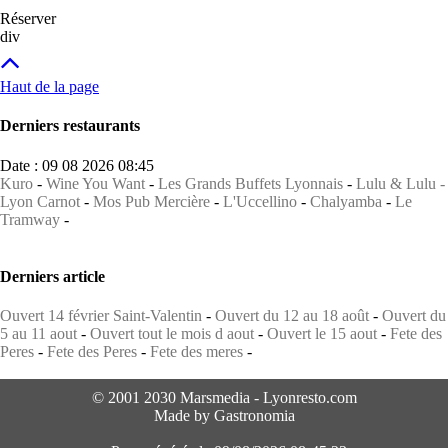
Réserver
div
Haut de la page
Derniers restaurants
Date : 09 08 2026 08:45
Kuro
-
Wine You Want
-
Les Grands Buffets Lyonnais
-
Lulu & Lulu -
Lyon Carnot
-
Mos Pub Mercière
-
L'Uccellino
-
Chalyamba
-
Le
Tramway
-
Derniers article
Ouvert 14 février Saint-Valentin
-
Ouvert du 12 au 18 août
-
Ouvert du
5 au 11 aout
-
Ouvert tout le mois d aout
-
Ouvert le 15 aout
-
Fete des
Peres
-
Fete des Peres
-
Fete des meres
-
© 2001 2030 Marsmedia - Lyonresto.com
Made by Gastronomia