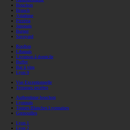
Bouchon
Brunch
Asiatique
Pizzéria
Japonais
Burger
Savoyard
Rooftop
Libanais
Livraison à domicile
Buffet
Bar à vins
Lyon 9
Vue Exceptionnelle
Terrasses secrètes
Authentique bouchon
Lyonnais
Toques Blanches Lyonnaises
Grenouilles
Lyon 1
Lyon 2