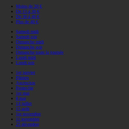
Moins de 20 €
De 15 à 30 €
De 30 à 40 €
Plus de 40 €
Samedi midi
Samedi soir
Dimanche midi
Dimanche soir
Dimanche toute la journée
Lundi midi
Lundi soir
1er janvier
Pâques
Ascencion
Pentecôte
1er mai
8 mai
14 juillet
15 août
1er novembre
11 novembre
25 décembre