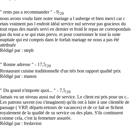
" resto pas a recommander " -
9
/20
nous avons voulu faire notre mariage a l auberge et bien merci car c
etais vraiment pas l endroit idéal service nul serveur pas gracieux du
tout repas des mariés servi en dernier et froid le repas ne correspondais
pas du tout a se qui etais prevu. et pour courronner le tout la suite
nuptiale qui est compris dans le forfait mariage ne nous a pas été
attribuée
Rédigé par : steph
" Bonne adresse " -
17,5
/20
Restaurant cuisine traditionnelle d'un très bon rapport qualité prix
Rédigé par : manon
" Du grand n'importe quoi... " -
7,5
/20
Jamais vu un niveau aussi nul de service. Le client est pris pour un c..
Les patrons savent (ou s'imaginent) qu'ils ont à faire à une clientèle de
passage ( VRP, départs-retours de vacances) et de ce fait se fichent
royalement de la qualité de su service ou des plats. S'ils continuent
comme cela, c'est la fermeture assurée.
Rédigé par : fredavion