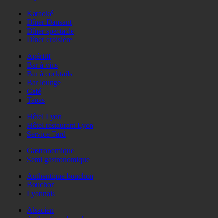
Karaoké
Dîner Dansant
Dîner spectacle
Dîner croisière
Apéritif
Bar à vins
Bar à cocktails
Bar lounge
Café
Tapas
Hôtel Lyon
Hôtel restaurant Lyon
Service Tard
Gastronomique
Semi gastronomique
Authentique bouchon
Bouchon
Lyonnais
Alsacien