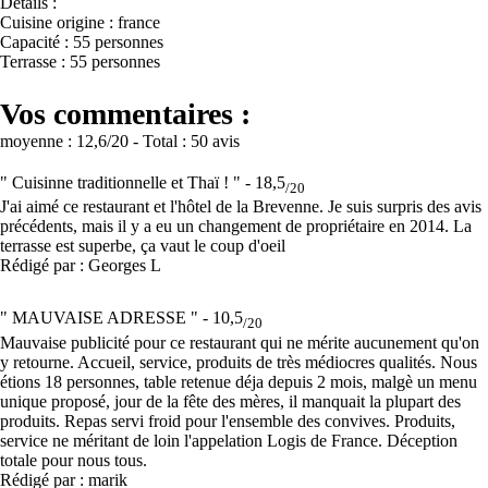
Détails :
Cuisine origine : france
Capacité : 55 personnes
Terrasse : 55 personnes
Vos commentaires :
moyenne :
12,6
/20
- Total :
50 avis
" Cuisinne traditionnelle et Thaï ! " -
18,5
/20
J'ai aimé ce restaurant et l'hôtel de la Brevenne. Je suis surpris des avis
précédents, mais il y a eu un changement de propriétaire en 2014. La
terrasse est superbe, ça vaut le coup d'oeil
Rédigé par : Georges L
" MAUVAISE ADRESSE " -
10,5
/20
Mauvaise publicité pour ce restaurant qui ne mérite aucunement qu'on
y retourne. Accueil, service, produits de très médiocres qualités. Nous
étions 18 personnes, table retenue déja depuis 2 mois, malgè un menu
unique proposé, jour de la fête des mères, il manquait la plupart des
produits. Repas servi froid pour l'ensemble des convives. Produits,
service ne méritant de loin l'appelation Logis de France. Déception
totale pour nous tous.
Rédigé par : marik