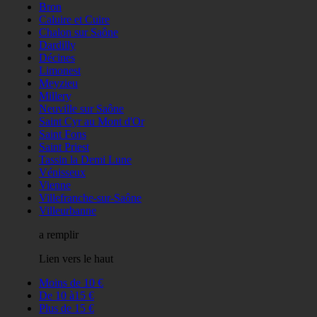
Bron
Caluire et Cuire
Chalon sur Saône
Dardilly
Décines
Limonest
Meyzieu
Millery
Neuville sur Saône
Saint Cyr au Mont d'Or
Saint Fons
Saint Priest
Tassin la Demi Lune
Vénisseux
Vienne
Villefranche-sur-Saône
Villeurbanne
a remplir
Lien vers le haut
Moins de 10 €
De 10 à15 €
Plus de 15 €