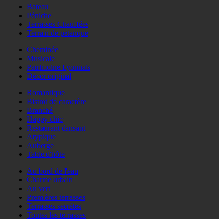
Bateau
Péniche
Terrasses Chauffées
Terrain de pétanque
Cheminée
Musicale
Patrimoine Lyonnais
Décor original
Romantique
Bistrot de caractère
Branché
Happy chic
Restaurant dansant
Atypique
Auberge
Table d'hôte
Au bord de l'eau
Charme urbain
Au vert
Premières terrasses
Terrasses secrètes
Toutes les terrasses