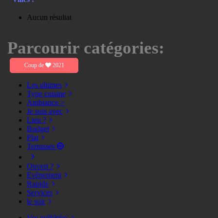
Aucun résultat
Parcourir catégories:
Coup de
2021
Les ultimes
Type cuisine
Ambiance >
Je suis avec
Lieu ?
Budget
Plat
Terrasses
Ouvert ?
Evènement
Rapide
Services
le soir
Vos préférées