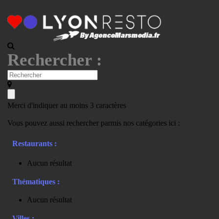
Rechercher :
Merci d'indiquer au moins 3 caractères
Vous pouvez aussi rechercher parmis nos catégories ici :
Restaurants :
Aucun résultat
Thématiques :
Aucun résultat
Villes :