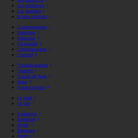
Les tendances
Les insolites
Je suis touristes
Gastronomique
Bouchon
Française
Du monde
Contemporaine
Concept
Arrondissement
Quartier
Autour de lyon
Zone
Autour de moi
Le midi
Le soir
Extérieure
Intérieure
Stylée
Terrasses
Festive