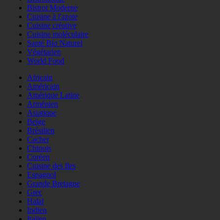
Bistrot Moderne
Cuisine à l'azote
Cuisine créative
Cuisine moléculaire
Santé Bio Naturel
Végétarien
World Food
Africain
Américain
Amérique Latine
Arménien
Asiatique
Belge
Brésilien
Cacher
Chinois
Coréen
Cuisine des Iles
Espagnol
Grande Bretagne
Grec
Halal
Indien
Italien