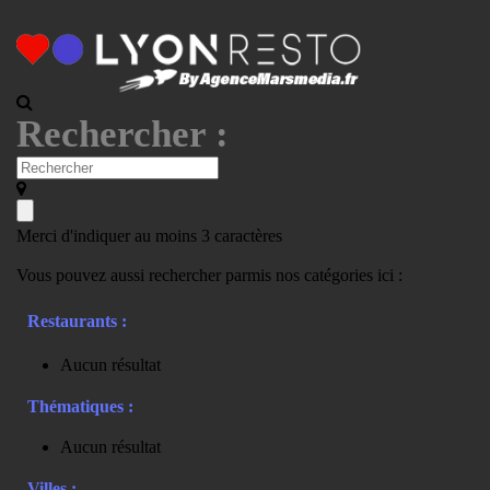
Rechercher :
Merci d'indiquer au moins 3 caractères
Vous pouvez aussi rechercher parmis nos catégories ici :
Restaurants :
Aucun résultat
Thématiques :
Aucun résultat
Villes :