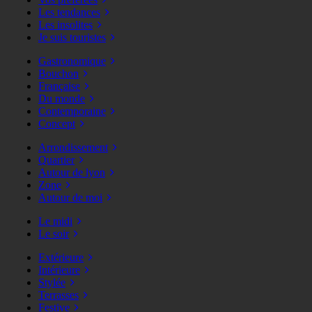
Les tendances
Les insolites
Je suis touristes
Gastronomique
Bouchon
Française
Du monde
Contemporaine
Concept
Arrondissement
Quartier
Autour de lyon
Zone
Autour de moi
Le midi
Le soir
Extérieure
Intérieure
Stylée
Terrasses
Festive