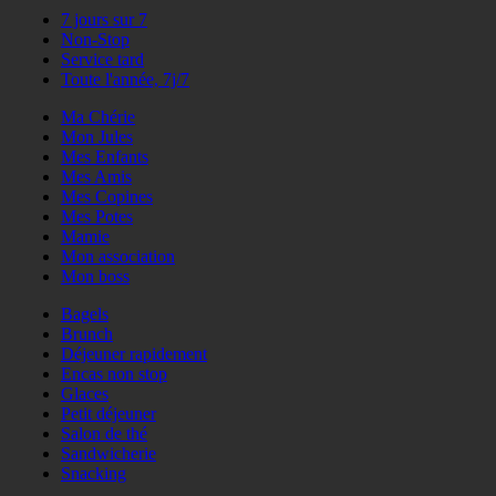
7 jours sur 7
Non-Stop
Service tard
Toute l'année, 7j/7
Ma Chérie
Mon Jules
Mes Enfants
Mes Amis
Mes Copines
Mes Potes
Mamie
Mon association
Mon boss
Bagels
Brunch
Déjeuner rapidement
Encas non stop
Glaces
Petit déjeuner
Salon de thé
Sandwicherie
Snacking