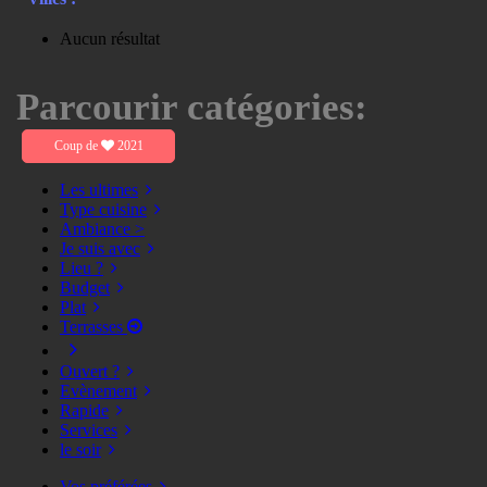
Aucun résultat
Parcourir catégories:
Coup de
2021
Les ultimes
Type cuisine
Ambiance >
Je suis avec
Lieu ?
Budget
Plat
Terrasses
Ouvert ?
Evènement
Rapide
Services
le soir
Vos préférées