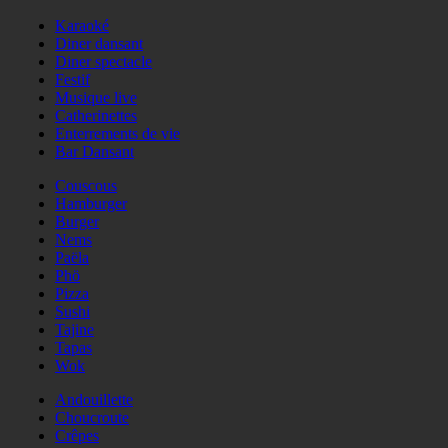
Karaoké
Diner dansant
Diner spectacle
Festif
Musique live
Catherinettes
Enterrements de vie
Bar Dansant
Couscous
Hamburger
Burger
Nems
Paëla
Phö
Pizza
Sushi
Tajine
Tapas
Wok
Andouillette
Choucroute
Crêpes