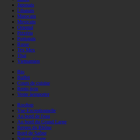
Japonais
Libanais
Marocain
Mexicain
Oriental
Pizzéria
Portugais
Russe
Tex Mex
Thaï
Vietnamien
Bio
Buffet
Cours de cuisine
Resto àvin
Vente àemporter
Rooftop
Vue Exceptionnelle
Au bord de l'eau
Au bord du Grand Large
Berges du Rhône
Bord de Saône
Nature détente