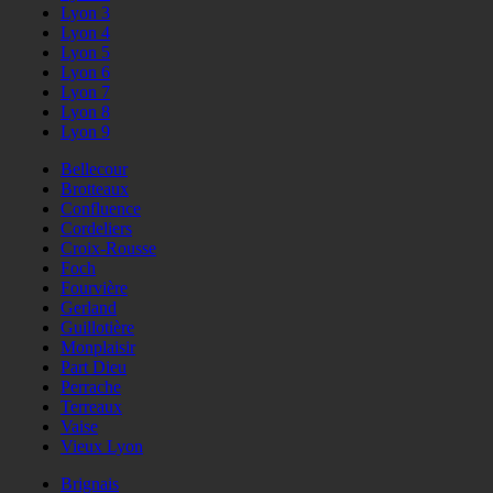
Lyon 3
Lyon 4
Lyon 5
Lyon 6
Lyon 7
Lyon 8
Lyon 9
Bellecour
Brotteaux
Confluence
Cordeliers
Croix-Rousse
Foch
Fourvière
Gerland
Guillotière
Monplaisir
Part Dieu
Perrache
Terreaux
Vaise
Vieux Lyon
Brignais