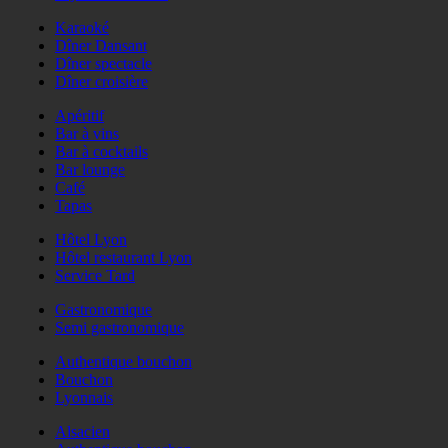
Karaoké
Dîner Dansant
Dîner spectacle
Dîner croisière
Apéritif
Bar à vins
Bar à cocktails
Bar lounge
Café
Tapas
Hôtel Lyon
Hôtel restaurant Lyon
Service Tard
Gastronomique
Semi gastronomique
Authentique bouchon
Bouchon
Lyonnais
Alsacien