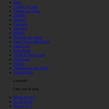
Bron
Caluire et Cuire
Chalon sur Saône
Dardilly
Décines
Limonest
Meyzieu
Millery
Neuville sur Saône
Saint Cyr au Mont d'Or
Saint Fons
Saint Priest
Tassin la Demi Lune
Vénisseux
Vienne
Villefranche-sur-Saône
Villeurbanne
a remplir
Lien vers le haut
Moins de 10 €
De 10 à15 €
Plus de 15 €