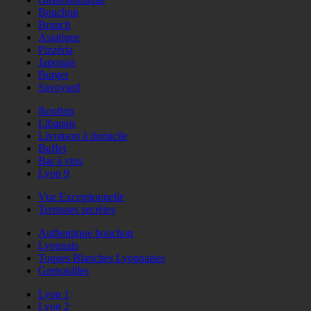
Bouchon
Brunch
Asiatique
Pizzéria
Japonais
Burger
Savoyard
Rooftop
Libanais
Livraison à domicile
Buffet
Bar à vins
Lyon 9
Vue Exceptionnelle
Terrasses secrètes
Authentique bouchon
Lyonnais
Toques Blanches Lyonnaises
Grenouilles
Lyon 1
Lyon 2