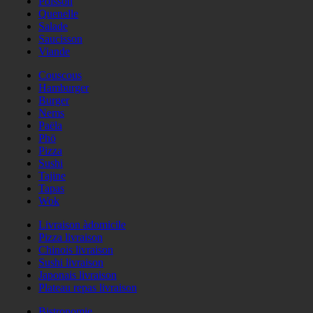
Poisson
Quenelle
Salade
Saucisson
Viande
Couscous
Hamburger
Burger
Nems
Paëla
Phö
Pizza
Sushi
Tajine
Tapas
Wok
Livraison àdomicile
Pizza livraison
Chinois livraison
Sushi livraison
Japonais livraison
Plateau repas livraison
Bistronomie