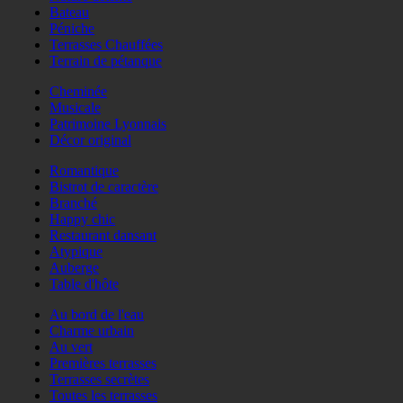
Bateau
Péniche
Terrasses Chauffées
Terrain de pétanque
Cheminée
Musicale
Patrimoine Lyonnais
Décor original
Romantique
Bistrot de caractère
Branché
Happy chic
Restaurant dansant
Atypique
Auberge
Table d'hôte
Au bord de l'eau
Charme urbain
Au vert
Premières terrasses
Terrasses secrètes
Toutes les terrasses