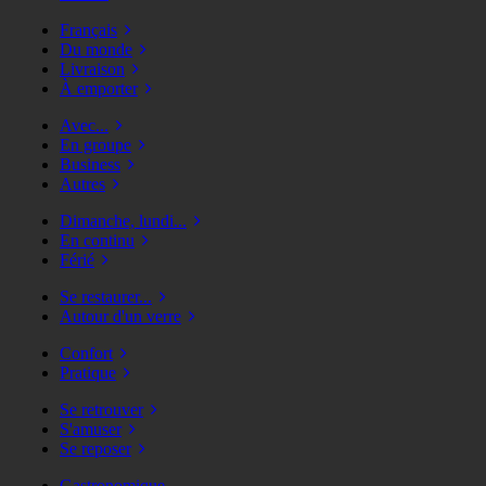
Français
Du monde
Livraison
À emporter
Avec...
En groupe
Business
Autres
Dimanche, lundi...
En continu
Férié
Se restaurer...
Autour d'un verre
Confort
Pratique
Se retrouver
S'amuser
Se reposer
Gastronomique