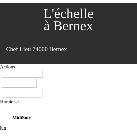
L'échelle
à Bernex
Chef Lieu 74000 Bernex
Actions
04 50 73 60 42
ITINERAIRE
DONNER AVIS
Horaires :
Midi
Soir
lun