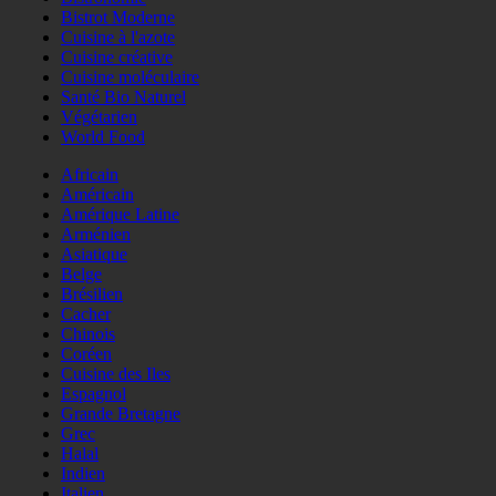
Bistrot Moderne
Cuisine à l'azote
Cuisine créative
Cuisine moléculaire
Santé Bio Naturel
Végétarien
World Food
Africain
Américain
Amérique Latine
Arménien
Asiatique
Belge
Brésilien
Cacher
Chinois
Coréen
Cuisine des Iles
Espagnol
Grande Bretagne
Grec
Halal
Indien
Italien