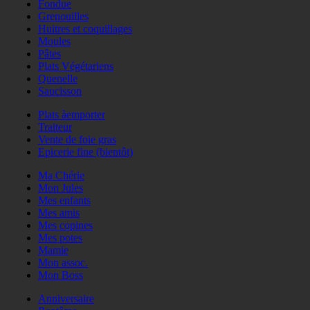
Fondue
Grenouilles
Huitres et coquillages
Moules
Pâtes
Plats Végétariens
Quenelle
Saucisson
Plats àemporter
Traiteur
Vente de foie gras
Epicerie fine (bientôt)
Ma Chérie
Mon Jules
Mes enfants
Mes amis
Mes copines
Mes potes
Mamie
Mon assoc.
Mon Boss
Anniversaire