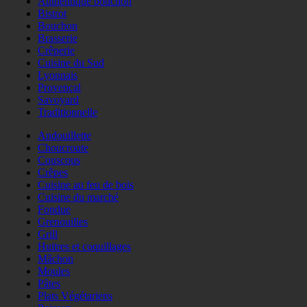
Authentique bouchon
Bistrot
Bouchon
Brasserie
Crêperie
Cuisine du Sud
Lyonnais
Provençal
Savoyard
Traditionnelle
Andouillette
Choucroute
Couscous
Crêpes
Cuisine au feu de bois
Cuisine du marché
Fondue
Grenouilles
Grill
Huitres et coquillages
Mâchon
Moules
Pâtes
Plats Végétariens