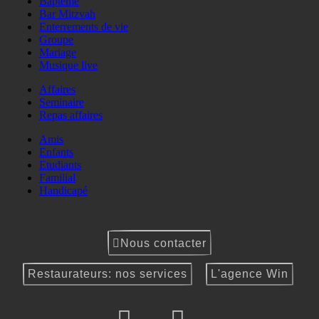
Baptême
Bar Mitzvah
Enterrements de vie
Groupe
Mariage
Musique live
Affaires
Seminaire
Repas affaires
Amis
Enfants
Etudiants
Familial
Handicapé
Nous contacter
Restaurateurs: nos services
L'agence Win