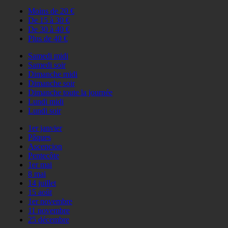
Moins de 20 €
De 15 à 30 €
De 30 à 40 €
Plus de 40 €
Samedi midi
Samedi soir
Dimanche midi
Dimanche soir
Dimanche toute la journée
Lundi midi
Lundi soir
1er janvier
Pâques
Ascencion
Pentecôte
1er mai
8 mai
14 juillet
15 août
1er novembre
11 novembre
25 décembre