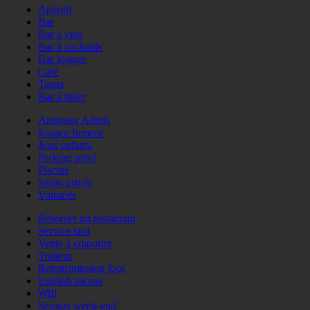
Apéritif
Bar
Bar à vins
Bar à cocktails
Bar lounge
Café
Tapas
Bar à bière
Animaux Admis
Espace fumeur
Jeux enfants
Parking privé
Piscine
Salon privés
Voiturier
Réserver un restaurant
Service tard
Vente à emporter
Traiteur
Retransmission foot
English menus
Wifi
Séjours week-end