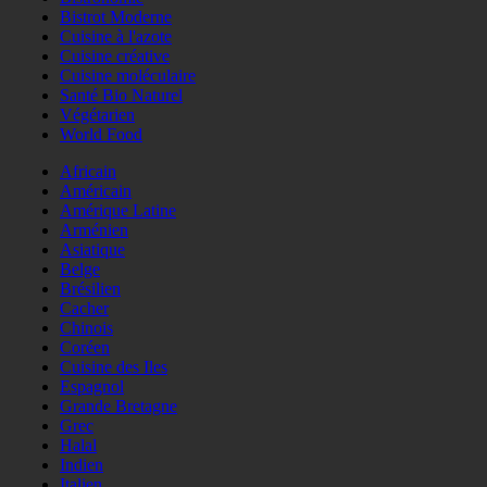
Bistrot Moderne
Cuisine à l'azote
Cuisine créative
Cuisine moléculaire
Santé Bio Naturel
Végétarien
World Food
Africain
Américain
Amérique Latine
Arménien
Asiatique
Belge
Brésilien
Cacher
Chinois
Coréen
Cuisine des Iles
Espagnol
Grande Bretagne
Grec
Halal
Indien
Italien