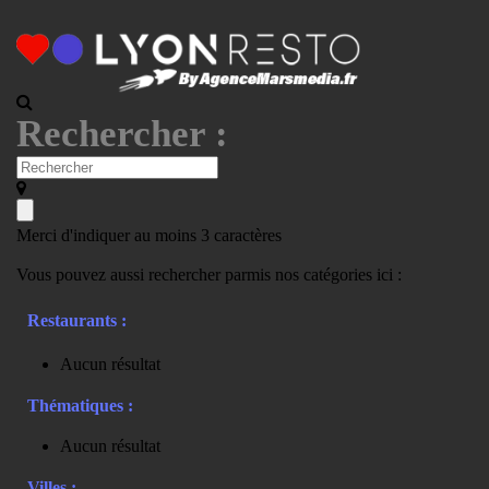
Rechercher :
Merci d'indiquer au moins 3 caractères
Vous pouvez aussi rechercher parmis nos catégories ici :
Restaurants :
Aucun résultat
Thématiques :
Aucun résultat
Villes :