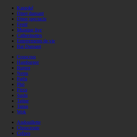
Karaoké
Diner dansant
Diner spectacle
Festif
Musique live
Catherinettes
Enterrements de vie
Bar Dansant
Couscous
Hamburger
Burger
Nems
Paëla
Phö
Pizza
Sushi
Tajine
Tapas
Wok
Andouillette
Choucroute
Crêpes