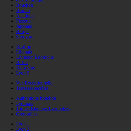
Bouchon
Brunch
Asiatique
Pizzéria
Japonais
Burger
Savoyard
Rooftop
Libanais
Livraison à domicile
Buffet
Bar à vins
Lyon 9
Vue Exceptionnelle
Terrasses secrètes
Authentique bouchon
Lyonnais
Toques Blanches Lyonnaises
Grenouilles
Lyon 1
Lyon 2