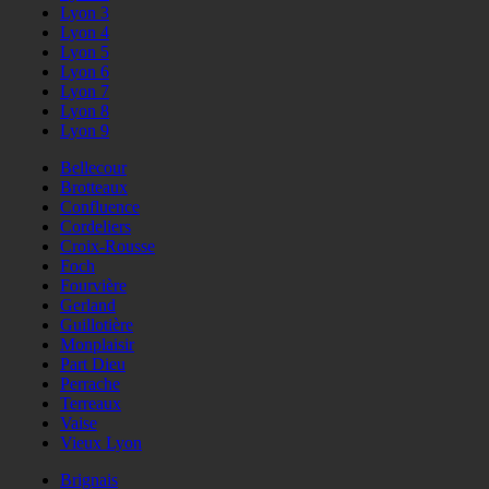
Lyon 3
Lyon 4
Lyon 5
Lyon 6
Lyon 7
Lyon 8
Lyon 9
Bellecour
Brotteaux
Confluence
Cordeliers
Croix-Rousse
Foch
Fourvière
Gerland
Guillotière
Monplaisir
Part Dieu
Perrache
Terreaux
Vaise
Vieux Lyon
Brignais