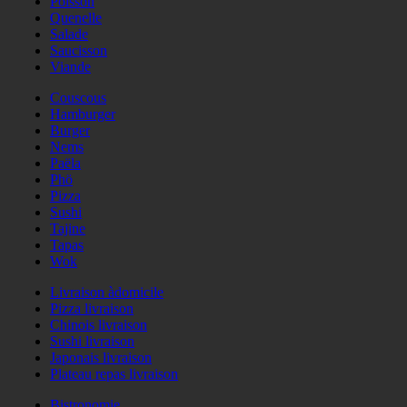
Poisson
Quenelle
Salade
Saucisson
Viande
Couscous
Hamburger
Burger
Nems
Paëla
Phö
Pizza
Sushi
Tajine
Tapas
Wok
Livraison àdomicile
Pizza livraison
Chinois livraison
Sushi livraison
Japonais livraison
Plateau repas livraison
Bistronomie