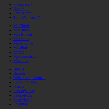
7 jours sur 7
Non-Stop
Service tard
Toute l'année, 7j/7
Ma Chérie
Mon Jules
Mes Enfants
Mes Amis
Mes Copines
Mes Potes
Mamie
Mon association
Mon boss
Bagels
Brunch
Déjeuner rapidement
Encas non stop
Glaces
Petit déjeuner
Salon de thé
Sandwicherie
Snacking