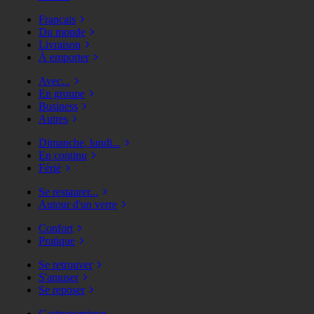
Français
Du monde
Livraison
À emporter
Avec...
En groupe
Business
Autres
Dimanche, lundi...
En continu
Férié
Se restaurer...
Autour d'un verre
Confort
Pratique
Se retrouver
S'amuser
Se reposer
Gastronomique