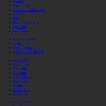
Fondue
Grenouilles
Huitres et coquillages
Moules
Pâtes
Plats Végétariens
Quenelle
Saucisson
Plats àemporter
Traiteur
Vente de foie gras
Epicerie fine (bientôt)
Ma Chérie
Mon Jules
Mes enfants
Mes amis
Mes copines
Mes potes
Mamie
Mon assoc.
Mon Boss
Anniversaire