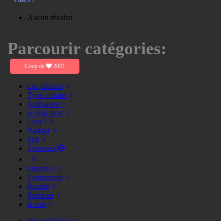
Aucun résultat
Parcourir catégories:
Coup de
2021
Les ultimes
Type cuisine
Ambiance >
Je suis avec
Lieu ?
Budget
Plat
Terrasses
Ouvert ?
Evènement
Rapide
Services
le soir
Vos préférées