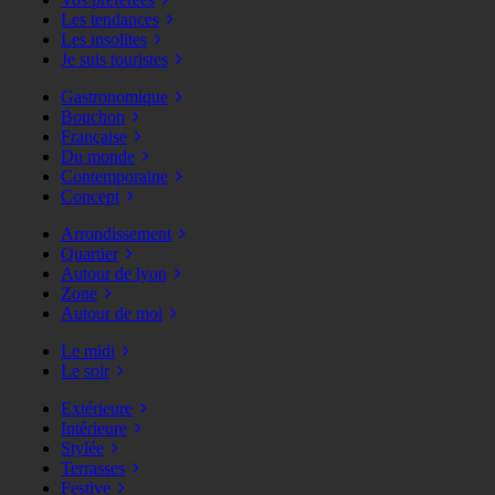
Les tendances
Les insolites
Je suis touristes
Gastronomique
Bouchon
Française
Du monde
Contemporaine
Concept
Arrondissement
Quartier
Autour de lyon
Zone
Autour de moi
Le midi
Le soir
Extérieure
Intérieure
Stylée
Terrasses
Festive