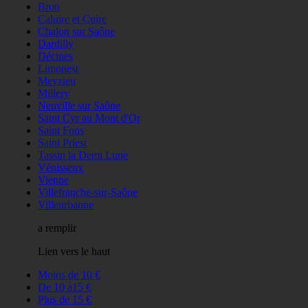
Bron
Caluire et Cuire
Chalon sur Saône
Dardilly
Décines
Limonest
Meyzieu
Millery
Neuville sur Saône
Saint Cyr au Mont d'Or
Saint Fons
Saint Priest
Tassin la Demi Lune
Vénisseux
Vienne
Villefranche-sur-Saône
Villeurbanne
a remplir
Lien vers le haut
Moins de 10 €
De 10 à15 €
Plus de 15 €