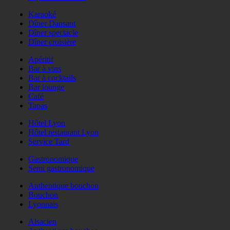
Karaoké
Dîner Dansant
Dîner spectacle
Dîner croisière
Apéritif
Bar à vins
Bar à cocktails
Bar lounge
Café
Tapas
Hôtel Lyon
Hôtel restaurant Lyon
Service Tard
Gastronomique
Semi gastronomique
Authentique bouchon
Bouchon
Lyonnais
Alsacien