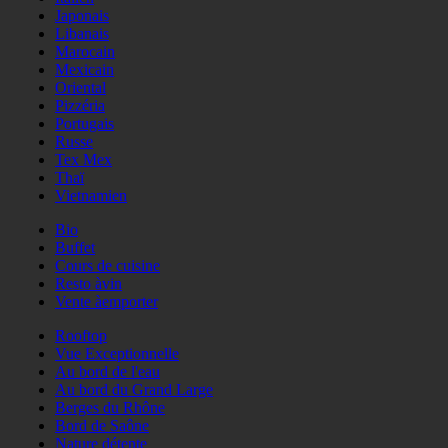
Japonais
Libanais
Marocain
Mexicain
Oriental
Pizzéria
Portugais
Russe
Tex Mex
Thaï
Vietnamien
Bio
Buffet
Cours de cuisine
Resto àvin
Vente àemporter
Rooftop
Vue Exceptionnelle
Au bord de l'eau
Au bord du Grand Large
Berges du Rhône
Bord de Saône
Nature détente