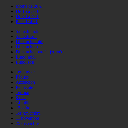
Moins de 20 €
De 15 à 30 €
De 30 à 40 €
Plus de 40 €
Samedi midi
Samedi soir
Dimanche midi
Dimanche soir
Dimanche toute la journée
Lundi midi
Lundi soir
1er janvier
Pâques
Ascencion
Pentecôte
1er mai
8 mai
14 juillet
15 août
1er novembre
11 novembre
25 décembre