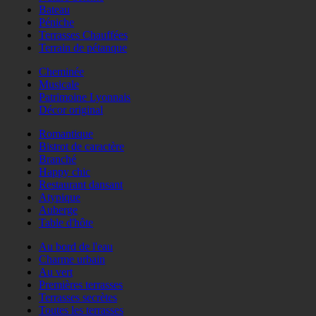
Bateau
Péniche
Terrasses Chauffées
Terrain de pétanque
Cheminée
Musicale
Patrimoine Lyonnais
Décor original
Romantique
Bistrot de caractère
Branché
Happy chic
Restaurant dansant
Atypique
Auberge
Table d'hôte
Au bord de l'eau
Charme urbain
Au vert
Premières terrasses
Terrasses secrètes
Toutes les terrasses