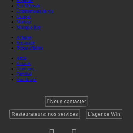
Baptême
Bar Mitzvah
Enterrements de vie
Groupe
Mariage
Musique live
Affaires
Seminaire
Repas affaires
Amis
Enfants
Etudiants
Familial
Handicapé
Nous contacter
Restaurateurs: nos services
L'agence Win