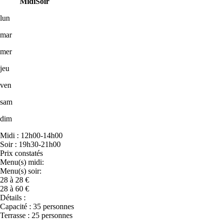
Midi
Soir
lun
mar
mer
jeu
ven
sam
dim
Midi : 12h00-14h00
Soir : 19h30-21h00
Prix constatés
Menu(s) midi:
Menu(s) soir:
28 à 28 €
28 à 60 €
Détails :
Capacité : 35 personnes
Terrasse : 25 personnes