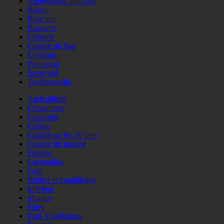
Authentique bouchon
Bistrot
Bouchon
Brasserie
Crêperie
Cuisine du Sud
Lyonnais
Provençal
Savoyard
Traditionnelle
Andouillette
Choucroute
Couscous
Crêpes
Cuisine au feu de bois
Cuisine du marché
Fondue
Grenouilles
Grill
Huitres et coquillages
Mâchon
Moules
Pâtes
Plats Végétariens