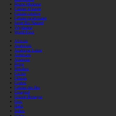
Bistrot Moderne
Cuisine à l'azote
Cuisine créative
Cuisine moléculaire
Santé Bio Naturel
Végétarien
World Food
Africain
Américain
Amérique Latine
Arménien
Asiatique
Belge
Brésilien
Cacher
Chinois
Coréen
Cuisine des Iles
Espagnol
Grande Bretagne
Grec
Halal
Indien
Italien