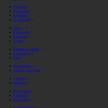
Français
Du monde
Livraison
À emporter
Avec...
En groupe
Business
Autres
Dimanche, lundi...
En continu
Férié
Se restaurer...
Autour d'un verre
Confort
Pratique
Se retrouver
S'amuser
Se reposer
Gastronomique