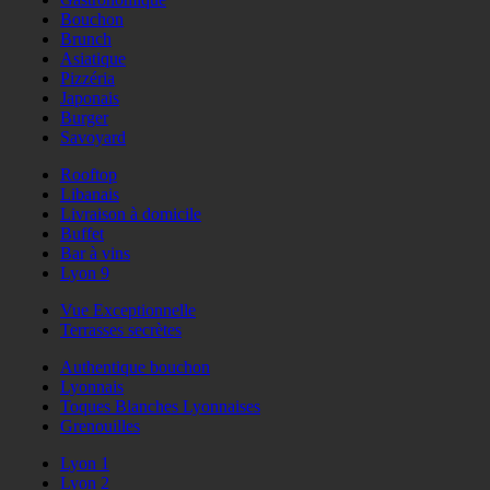
Bouchon
Brunch
Asiatique
Pizzéria
Japonais
Burger
Savoyard
Rooftop
Libanais
Livraison à domicile
Buffet
Bar à vins
Lyon 9
Vue Exceptionnelle
Terrasses secrètes
Authentique bouchon
Lyonnais
Toques Blanches Lyonnaises
Grenouilles
Lyon 1
Lyon 2