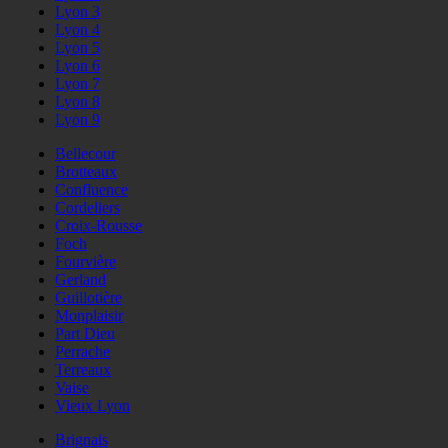
Lyon 3
Lyon 4
Lyon 5
Lyon 6
Lyon 7
Lyon 8
Lyon 9
Bellecour
Brotteaux
Confluence
Cordeliers
Croix-Rousse
Foch
Fourvière
Gerland
Guillotière
Monplaisir
Part Dieu
Perrache
Terreaux
Vaise
Vieux Lyon
Brignais