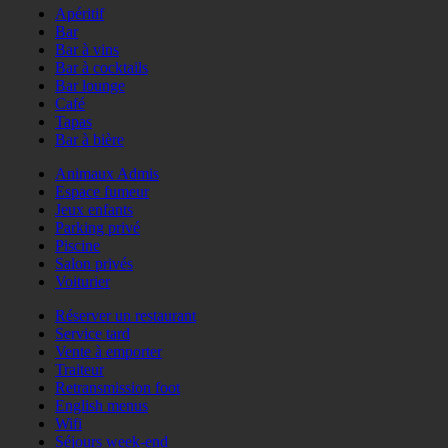
Apéritif
Bar
Bar à vins
Bar à cocktails
Bar lounge
Café
Tapas
Bar à bière
Animaux Admis
Espace fumeur
Jeux enfants
Parking privé
Piscine
Salon privés
Voiturier
Réserver un restaurant
Service tard
Vente à emporter
Traiteur
Retransmission foot
English menus
Wifi
Séjours week-end