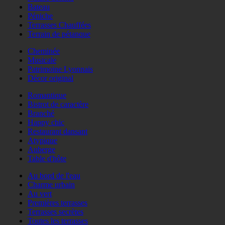
Bateau
Péniche
Terrasses Chauffées
Terrain de pétanque
Cheminée
Musicale
Patrimoine Lyonnais
Décor original
Romantique
Bistrot de caractère
Branché
Happy chic
Restaurant dansant
Atypique
Auberge
Table d'hôte
Au bord de l'eau
Charme urbain
Au vert
Premières terrasses
Terrasses secrètes
Toutes les terrasses