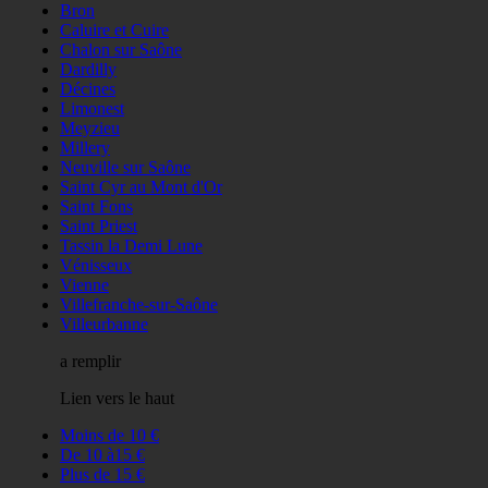
Bron
Caluire et Cuire
Chalon sur Saône
Dardilly
Décines
Limonest
Meyzieu
Millery
Neuville sur Saône
Saint Cyr au Mont d'Or
Saint Fons
Saint Priest
Tassin la Demi Lune
Vénisseux
Vienne
Villefranche-sur-Saône
Villeurbanne
a remplir
Lien vers le haut
Moins de 10 €
De 10 à15 €
Plus de 15 €