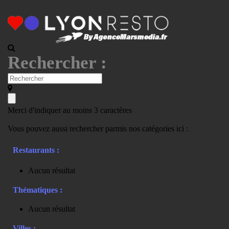
Rechercher :
Merci d'indiquer au moins 3 caractères
Vous pouvez aussi rechercher parmis nos catégories ici :
Restaurants :
Aucun résultat
Thématiques :
Aucun résultat
Villes :