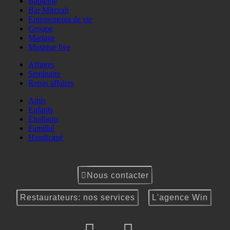
Baptême
Bar Mitzvah
Enterrements de vie
Groupe
Mariage
Musique live
Affaires
Seminaire
Repas affaires
Amis
Enfants
Etudiants
Familial
Handicapé
Nous contacter
Restaurateurs: nos services
L'agence Win