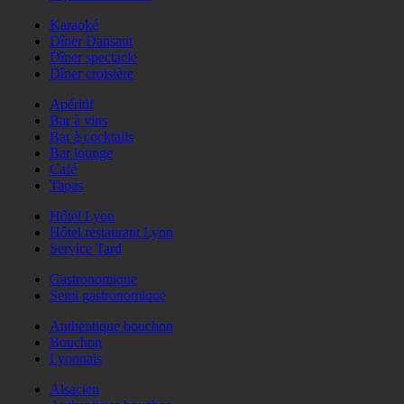
Karaoké
Dîner Dansant
Dîner spectacle
Dîner croisière
Apéritif
Bar à vins
Bar à cocktails
Bar lounge
Café
Tapas
Hôtel Lyon
Hôtel restaurant Lyon
Service Tard
Gastronomique
Semi gastronomique
Authentique bouchon
Bouchon
Lyonnais
Alsacien