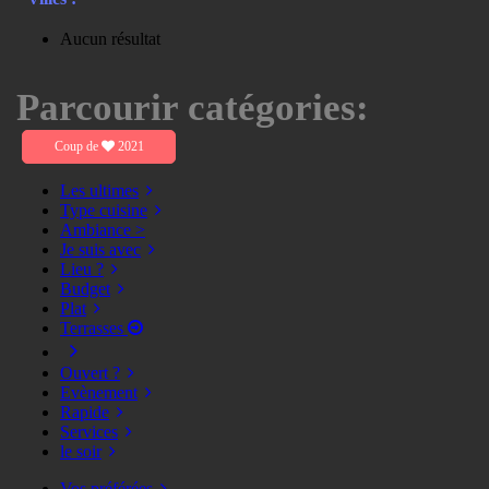
Aucun résultat
Parcourir catégories:
Coup de
2021
Les ultimes
Type cuisine
Ambiance >
Je suis avec
Lieu ?
Budget
Plat
Terrasses
Ouvert ?
Evènement
Rapide
Services
le soir
Vos préférées