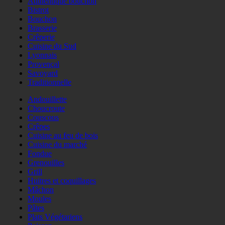
Authentique bouchon
Bistrot
Bouchon
Brasserie
Crêperie
Cuisine du Sud
Lyonnais
Provençal
Savoyard
Traditionnelle
Andouillette
Choucroute
Couscous
Crêpes
Cuisine au feu de bois
Cuisine du marché
Fondue
Grenouilles
Grill
Huitres et coquillages
Mâchon
Moules
Pâtes
Plats Végétariens