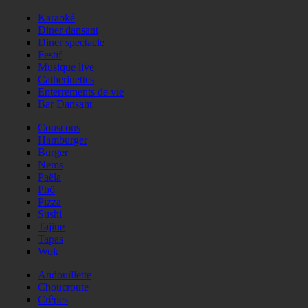
Karaoké
Diner dansant
Diner spectacle
Festif
Musique live
Catherinettes
Enterrements de vie
Bar Dansant
Couscous
Hamburger
Burger
Nems
Paëla
Phö
Pizza
Sushi
Tajine
Tapas
Wok
Andouillette
Choucroute
Crêpes