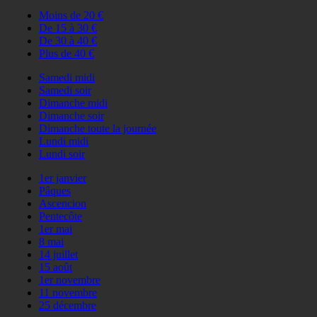
Moins de 20 €
De 15 à 30 €
De 30 à 40 €
Plus de 40 €
Samedi midi
Samedi soir
Dimanche midi
Dimanche soir
Dimanche toute la journée
Lundi midi
Lundi soir
1er janvier
Pâques
Ascencion
Pentecôte
1er mai
8 mai
14 juillet
15 août
1er novembre
11 novembre
25 décembre