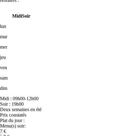
Horaires :
Midi
Soir
lun
mar
mer
jeu
ven
sam
dim
Midi : 09h00-12h00
Soir : 19h00
Deux semaines en été
Prix constatés
Plat du jour :
Menu(s) soir:
7 €