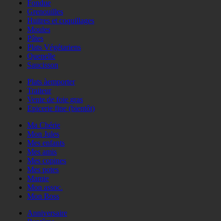
Fondue
Grenouilles
Huitres et coquillages
Moules
Pâtes
Plats Végétariens
Quenelle
Saucisson
Plats àemporter
Traiteur
Vente de foie gras
Epicerie fine (bientôt)
Ma Chérie
Mon Jules
Mes enfants
Mes amis
Mes copines
Mes potes
Mamie
Mon assoc.
Mon Boss
Anniversaire