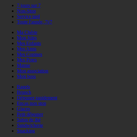
7 jours sur 7
Non-Stop
Service tard
Toute l'année, 7j/7
Ma Chérie
Mon Jules
Mes Enfants
Mes Amis
Mes Copines
Mes Potes
Mamie
Mon association
Mon boss
Bagels
Brunch
Déjeuner rapidement
Encas non stop
Glaces
Petit déjeuner
Salon de thé
Sandwicherie
Snacking