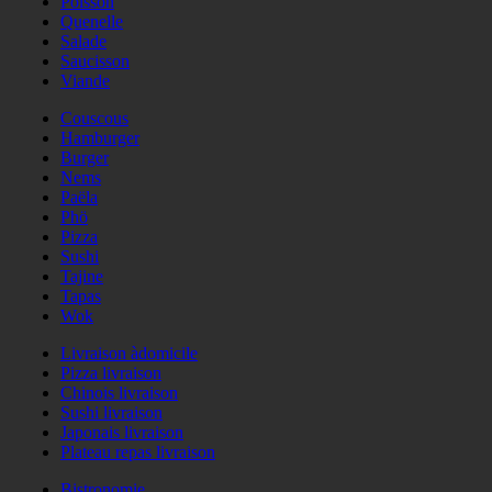
Poisson
Quenelle
Salade
Saucisson
Viande
Couscous
Hamburger
Burger
Nems
Paëla
Phö
Pizza
Sushi
Tajine
Tapas
Wok
Livraison àdomicile
Pizza livraison
Chinois livraison
Sushi livraison
Japonais livraison
Plateau repas livraison
Bistronomie