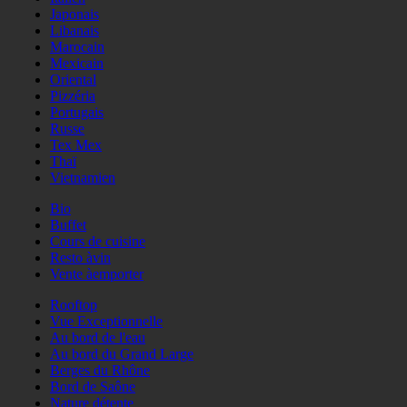
Japonais
Libanais
Marocain
Mexicain
Oriental
Pizzéria
Portugais
Russe
Tex Mex
Thaï
Vietnamien
Bio
Buffet
Cours de cuisine
Resto àvin
Vente àemporter
Rooftop
Vue Exceptionnelle
Au bord de l'eau
Au bord du Grand Large
Berges du Rhône
Bord de Saône
Nature détente