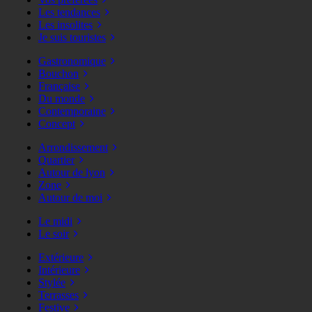
Les tendances
Les insolites
Je suis touristes
Gastronomique
Bouchon
Française
Du monde
Contemporaine
Concept
Arrondissement
Quartier
Autour de lyon
Zone
Autour de moi
Le midi
Le soir
Extérieure
Intérieure
Stylée
Terrasses
Festive