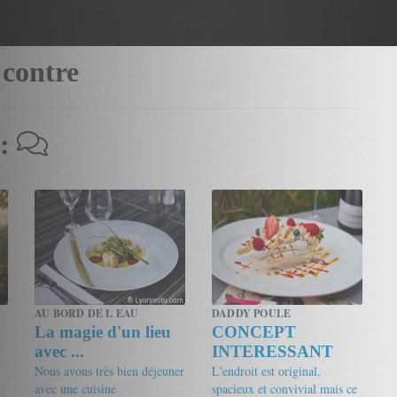
 contre
 :
AU BORD DE L EAU
DADDY POULE
La magie d'un lieu
CONCEPT
avec ...
INTERESSANT
Nous avons très bien déjeuner
L'endroit est original,
avec une cuisine
spacieux et convivial mais ce