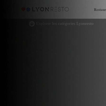
Restaur
Explorer les catégories Lyonresto