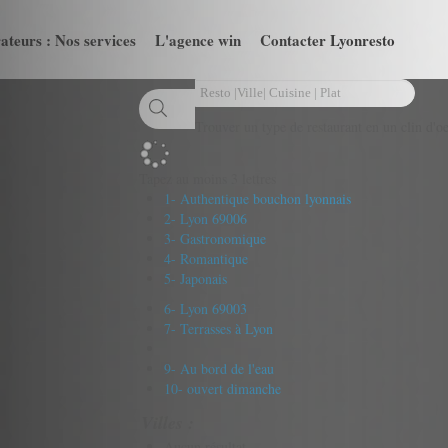
ateurs : Nos services
L'agence win
Contacter Lyonresto
Trouver un type de restaurant en un clin d'oe
Tapez au moins 3 lettres
1- Authentique bouchon lyonnais
2- Lyon 69006
3- Gastronomique
4- Romantique
5- Japonais
6- Lyon 69003
7- Terrasses à Lyon
9- Au bord de l'eau
10- ouvert dimanche
Villes :
Aucun résultat