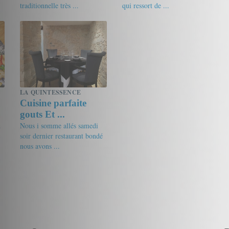
traditionnelle très ...
qui ressort de ...
17/20
Gourmet de passage
15.5/20
erosiaux
LA QUINTESSENCE
Cuisine parfaite
gouts Et ...
d
Nous i somme allés samedi
soir dernier restaurant bondé
nous avons ...
18.5/20
Arthur