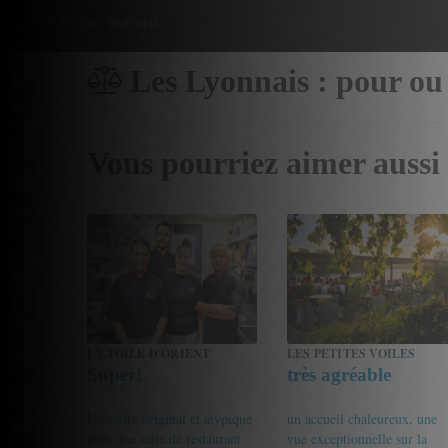
Donner mon avis
Les Lyonnais : pour ou
Vous pourriez aimer aussi
L'ETOILE D'ORIENT
LES PETITES VOILES
Super!
très agréable
Un cadre original et atypique
un accueil chaleureux, une
avec une salle de restaurant
vue exceptionnelle sur la