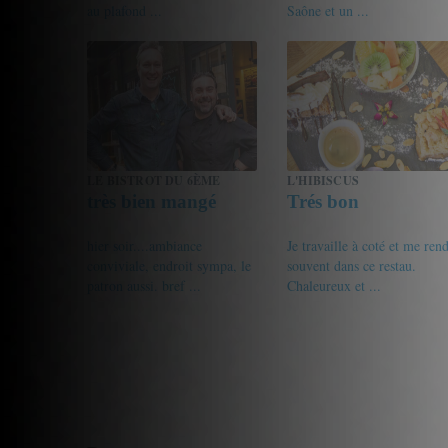
au plafond ...
Saône et un ...
18/20
Gourmet de passage
15/20
anne69100
LE BISTROT DU 6ÈME
L'HIBISCUS
très bien mangé
Trés bon
hier soir....ambiance
Je travaille à coté et me ren
conviviale, endroit sympa, le
souvent dans ce restau.
patron aussi. bref ...
Chaleureux et ...
18/20
philippe
12/20
AliceHenri