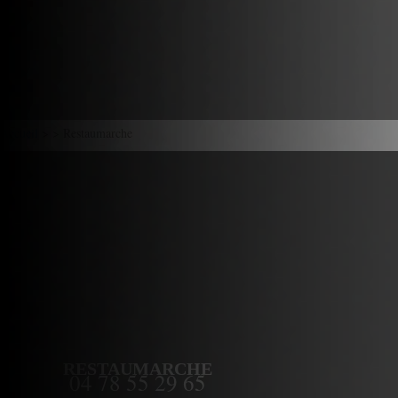
Accueil
> > Restaumarche
RESTAUMARCHE
04 78 55 29 65