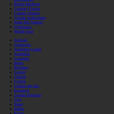
Bistrot Moderne
Cuisine à l'azote
Cuisine créative
Cuisine moléculaire
Santé Bio Naturel
Végétarien
World Food
Africain
Américain
Amérique Latine
Arménien
Asiatique
Belge
Brésilien
Cacher
Chinois
Coréen
Cuisine des Iles
Espagnol
Grande Bretagne
Grec
Halal
Indien
Italien