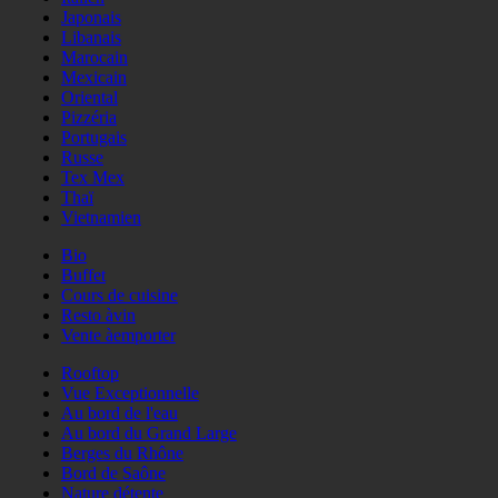
Japonais
Libanais
Marocain
Mexicain
Oriental
Pizzéria
Portugais
Russe
Tex Mex
Thaï
Vietnamien
Bio
Buffet
Cours de cuisine
Resto àvin
Vente àemporter
Rooftop
Vue Exceptionnelle
Au bord de l'eau
Au bord du Grand Large
Berges du Rhône
Bord de Saône
Nature détente