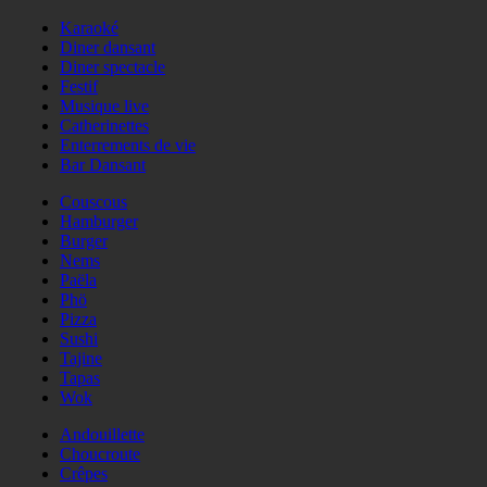
Karaoké
Diner dansant
Diner spectacle
Festif
Musique live
Catherinettes
Enterrements de vie
Bar Dansant
Couscous
Hamburger
Burger
Nems
Paëla
Phö
Pizza
Sushi
Tajine
Tapas
Wok
Andouillette
Choucroute
Crêpes