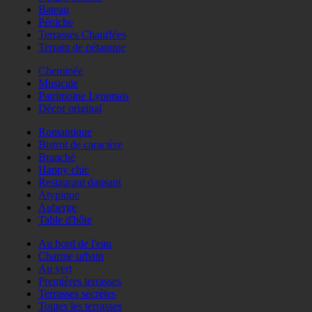
Bateau
Péniche
Terrasses Chauffées
Terrain de pétanque
Cheminée
Musicale
Patrimoine Lyonnais
Décor original
Romantique
Bistrot de caractère
Branché
Happy chic
Restaurant dansant
Atypique
Auberge
Table d'hôte
Au bord de l'eau
Charme urbain
Au vert
Premières terrasses
Terrasses secrètes
Toutes les terrasses