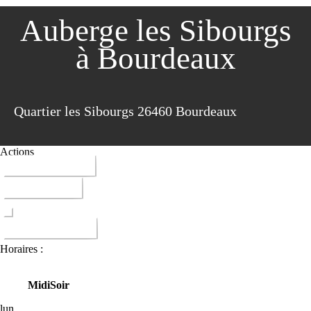
Auberge les Sibourgs
à Bourdeaux
Quartier les Sibourgs 26460 Bourdeaux
Actions
04 75 53 34 14
ITINERAIRE
DONNER AVIS
Horaires :
Midi
Soir
lun