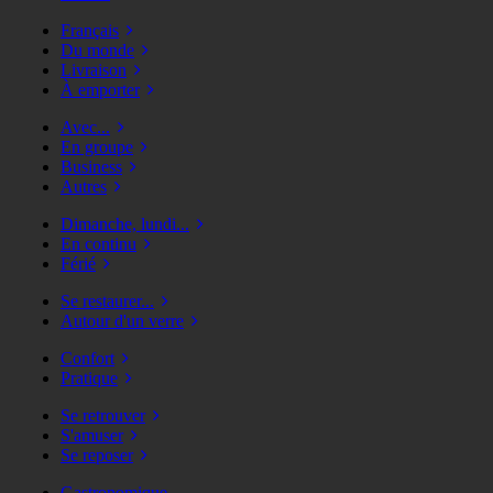
Français
Du monde
Livraison
À emporter
Avec...
En groupe
Business
Autres
Dimanche, lundi...
En continu
Férié
Se restaurer...
Autour d'un verre
Confort
Pratique
Se retrouver
S'amuser
Se reposer
Gastronomique