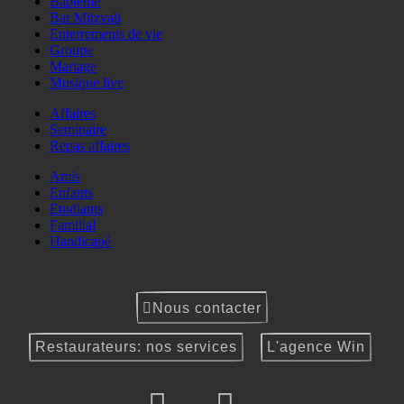
Baptême
Bar Mitzvah
Enterrements de vie
Groupe
Mariage
Musique live
Affaires
Seminaire
Repas affaires
Amis
Enfants
Etudiants
Familial
Handicapé
Nous contacter
Restaurateurs: nos services
L'agence Win