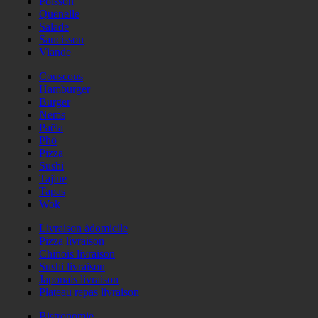
Poisson
Quenelle
Salade
Saucisson
Viande
Couscous
Hamburger
Burger
Nems
Paëla
Phö
Pizza
Sushi
Tajine
Tapas
Wok
Livraison àdomicile
Pizza livraison
Chinois livraison
Sushi livraison
Japonais livraison
Plateau repas livraison
Bistronomie