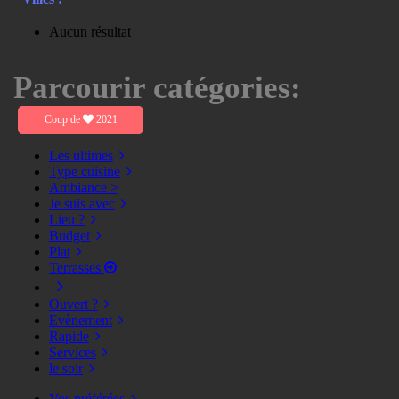
Aucun résultat
Parcourir catégories:
Coup de
2021
Les ultimes
Type cuisine
Ambiance >
Je suis avec
Lieu ?
Budget
Plat
Terrasses
Ouvert ?
Evènement
Rapide
Services
le soir
Vos préférées