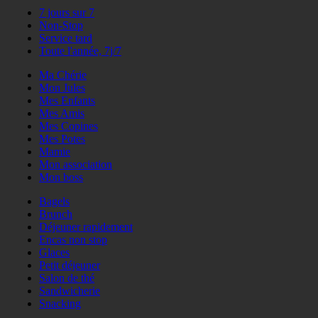
7 jours sur 7
Non-Stop
Service tard
Toute l'année, 7j/7
Ma Chérie
Mon Jules
Mes Enfants
Mes Amis
Mes Copines
Mes Potes
Mamie
Mon association
Mon boss
Bagels
Brunch
Déjeuner rapidement
Encas non stop
Glaces
Petit déjeuner
Salon de thé
Sandwicherie
Snacking