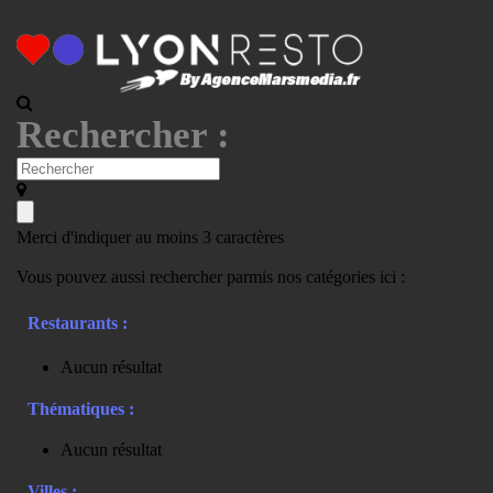
Rechercher :
Merci d'indiquer au moins 3 caractères
Vous pouvez aussi rechercher parmis nos catégories ici :
Restaurants :
Aucun résultat
Thématiques :
Aucun résultat
Villes :