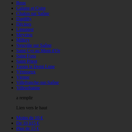
Bron
Caluire et Cuire
Chalon sur Saône
Dardilly
Décines
Limonest
Meyzieu
Millery
Neuville sur Saône
Saint Cyr au Mont d'Or
Saint Fons
Saint Priest
Tassin la Demi Lune
Vénisseux
Vienne
Villefranche-sur-Saône
Villeurbanne
a remplir
Lien vers le haut
Moins de 10 €
De 10 à15 €
Plus de 15 €