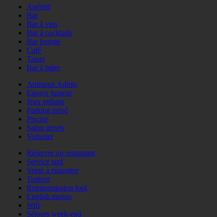
Apéritif
Bar
Bar à vins
Bar à cocktails
Bar lounge
Café
Tapas
Bar à bière
Animaux Admis
Espace fumeur
Jeux enfants
Parking privé
Piscine
Salon privés
Voiturier
Réserver un restaurant
Service tard
Vente à emporter
Traiteur
Retransmission foot
English menus
Wifi
Séjours week-end