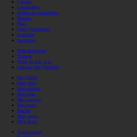
Fondue
Grenouilles
Huitres et coquillages
Moules
Pâtes
Plats Végétariens
Quenelle
Saucisson
Plats àemporter
Traiteur
Vente de foie gras
Epicerie fine (bientôt)
Ma Chérie
Mon Jules
Mes enfants
Mes amis
Mes copines
Mes potes
Mamie
Mon assoc.
Mon Boss
Anniversaire