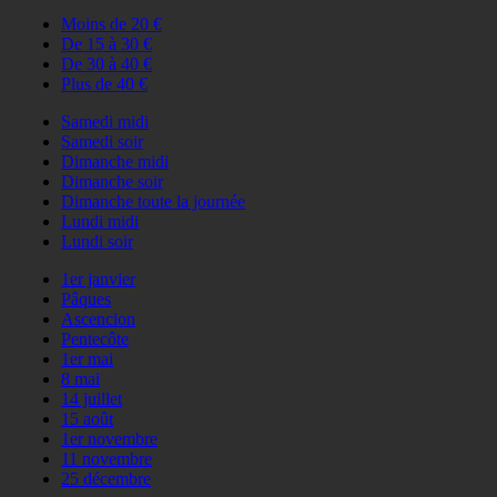
Moins de 20 €
De 15 à 30 €
De 30 à 40 €
Plus de 40 €
Samedi midi
Samedi soir
Dimanche midi
Dimanche soir
Dimanche toute la journée
Lundi midi
Lundi soir
1er janvier
Pâques
Ascencion
Pentecôte
1er mai
8 mai
14 juillet
15 août
1er novembre
11 novembre
25 décembre