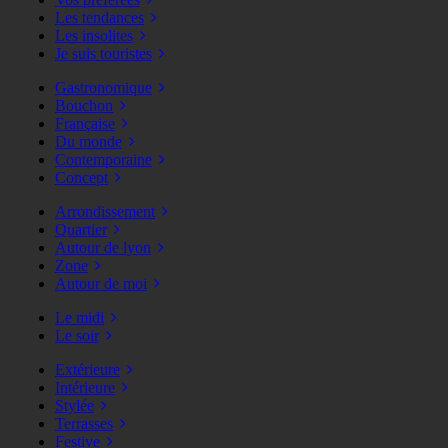
Les tendances
Les insolites
Je suis touristes
Gastronomique
Bouchon
Française
Du monde
Contemporaine
Concept
Arrondissement
Quartier
Autour de lyon
Zone
Autour de moi
Le midi
Le soir
Extérieure
Intérieure
Stylée
Terrasses
Festive