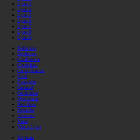
Lyon 3
Lyon 4
Lyon 5
Lyon 6
Lyon 7
Lyon 8
Lyon 9
Bellecour
Brotteaux
Confluence
Cordeliers
Croix-Rousse
Foch
Fourvière
Gerland
Guillotière
Monplaisir
Part Dieu
Perrache
Terreaux
Vaise
Vieux Lyon
Brignais