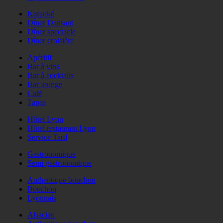
Karaoké
Dîner Dansant
Dîner spectacle
Dîner croisière
Apéritif
Bar à vins
Bar à cocktails
Bar lounge
Café
Tapas
Hôtel Lyon
Hôtel restaurant Lyon
Service Tard
Gastronomique
Semi gastronomique
Authentique bouchon
Bouchon
Lyonnais
Alsacien