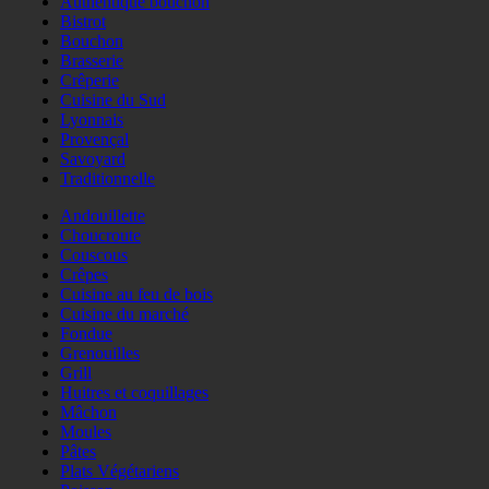
Authentique bouchon
Bistrot
Bouchon
Brasserie
Crêperie
Cuisine du Sud
Lyonnais
Provençal
Savoyard
Traditionnelle
Andouillette
Choucroute
Couscous
Crêpes
Cuisine au feu de bois
Cuisine du marché
Fondue
Grenouilles
Grill
Huitres et coquillages
Mâchon
Moules
Pâtes
Plats Végétariens