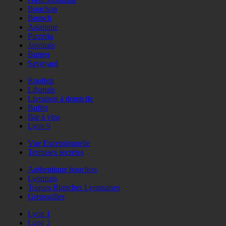
Bouchon
Brunch
Asiatique
Pizzéria
Japonais
Burger
Savoyard
Rooftop
Libanais
Livraison à domicile
Buffet
Bar à vins
Lyon 9
Vue Exceptionnelle
Terrasses secrètes
Authentique bouchon
Lyonnais
Toques Blanches Lyonnaises
Grenouilles
Lyon 1
Lyon 2