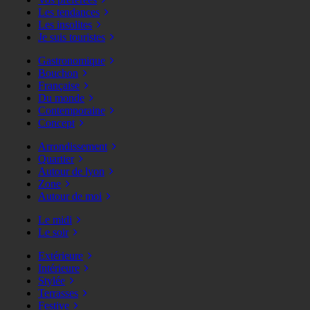
Les tendances
Les insolites
Je suis touristes
Gastronomique
Bouchon
Française
Du monde
Contemporaine
Concept
Arrondissement
Quartier
Autour de lyon
Zone
Autour de moi
Le midi
Le soir
Extérieure
Intérieure
Stylée
Terrasses
Festive