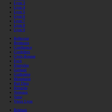
Lyon 3
Lyon 4
Lyon 5
Lyon 6
Lyon 7
Lyon 8
Lyon 9
Bellecour
Brotteaux
Confluence
Cordeliers
Croix-Rousse
Foch
Fourvière
Gerland
Guillotière
Monplaisir
Part Dieu
Perrache
Terreaux
Vaise
Vieux Lyon
Brignais