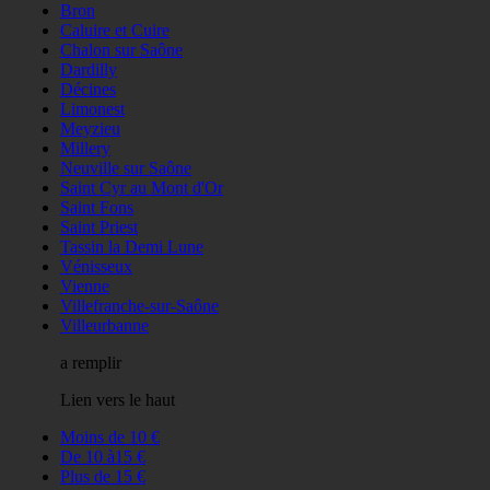
Bron
Caluire et Cuire
Chalon sur Saône
Dardilly
Décines
Limonest
Meyzieu
Millery
Neuville sur Saône
Saint Cyr au Mont d'Or
Saint Fons
Saint Priest
Tassin la Demi Lune
Vénisseux
Vienne
Villefranche-sur-Saône
Villeurbanne
a remplir
Lien vers le haut
Moins de 10 €
De 10 à15 €
Plus de 15 €