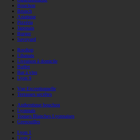
Bouchon
Brunch
Asiatique
Pizzéria
Japonais
Burger
Savoyard
Rooftop
Libanais
Livraison à domicile
Buffet
Bar à vins
Lyon 9
Vue Exceptionnelle
Terrasses secrètes
Authentique bouchon
Lyonnais
Toques Blanches Lyonnaises
Grenouilles
Lyon 1
Lyon 2