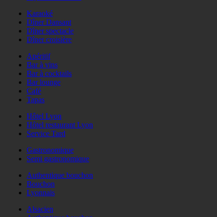
Karaoké
Dîner Dansant
Dîner spectacle
Dîner croisière
Apéritif
Bar à vins
Bar à cocktails
Bar lounge
Café
Tapas
Hôtel Lyon
Hôtel restaurant Lyon
Service Tard
Gastronomique
Semi gastronomique
Authentique bouchon
Bouchon
Lyonnais
Alsacien