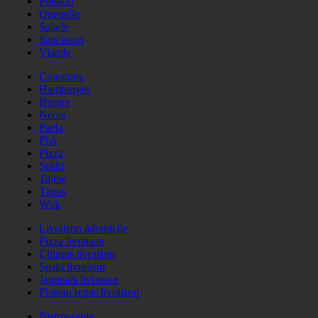
Poisson
Quenelle
Salade
Saucisson
Viande
Couscous
Hamburger
Burger
Nems
Paëla
Phö
Pizza
Sushi
Tajine
Tapas
Wok
Livraison àdomicile
Pizza livraison
Chinois livraison
Sushi livraison
Japonais livraison
Plateau repas livraison
Bistronomie