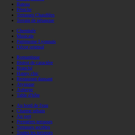
Bateau
Péniche
Terrasses Chauffées
Terrain de pétanque
Cheminée
Musicale
Patrimoine Lyonnais
Décor original
Romantique
Bistrot de caractère
Branché
Happy chic
Restaurant dansant
Atypique
Auberge
Table d'hôte
Au bord de l'eau
Charme urbain
Au vert
Premières terrasses
Terrasses secrètes
Toutes les terrasses