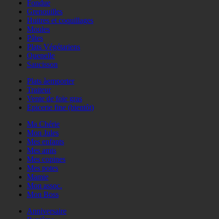
Fondue
Grenouilles
Huitres et coquillages
Moules
Pâtes
Plats Végétariens
Quenelle
Saucisson
Plats àemporter
Traiteur
Vente de foie gras
Epicerie fine (bientôt)
Ma Chérie
Mon Jules
Mes enfants
Mes amis
Mes copines
Mes potes
Mamie
Mon assoc.
Mon Boss
Anniversaire