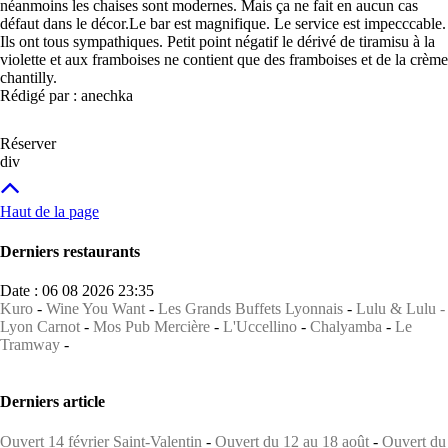
néanmoins les chaises sont modernes. Mais ça ne fait en aucun cas
défaut dans le décor.Le bar est magnifique. Le service est impecccable.
Ils ont tous sympathiques. Petit point négatif le dérivé de tiramisu à la
violette et aux framboises ne contient que des framboises et de la crème
chantilly.
Rédigé par : anechka
Réserver
div
Haut de la page
Derniers restaurants
Date : 06 08 2026 23:35
Kuro
-
Wine You Want
-
Les Grands Buffets Lyonnais
-
Lulu & Lulu -
Lyon Carnot
-
Mos Pub Mercière
-
L'Uccellino
-
Chalyamba
-
Le
Tramway
-
Derniers article
Ouvert 14 février Saint-Valentin
-
Ouvert du 12 au 18 août
-
Ouvert du