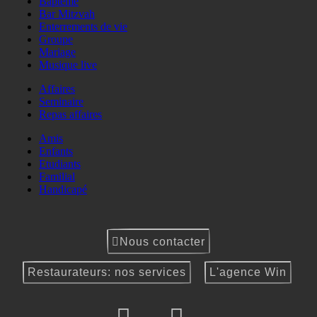
Baptême
Bar Mitzvah
Enterrements de vie
Groupe
Mariage
Musique live
Affaires
Seminaire
Repas affaires
Amis
Enfants
Etudiants
Familial
Handicapé
Nous contacter
Restaurateurs: nos services
L'agence Win