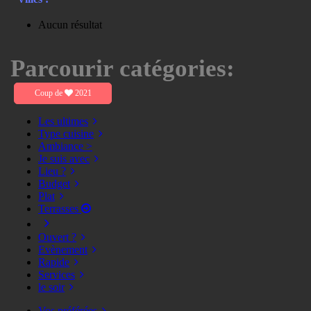
Aucun résultat
Parcourir catégories:
Coup de
2021
Les ultimes
Type cuisine
Ambiance >
Je suis avec
Lieu ?
Budget
Plat
Terrasses
Ouvert ?
Evènement
Rapide
Services
le soir
Vos préférées