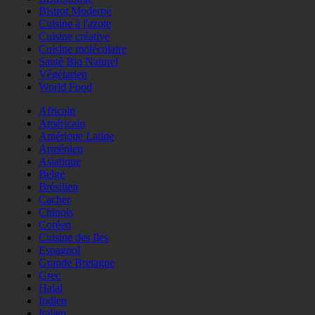
Bistrot Moderne
Cuisine à l'azote
Cuisine créative
Cuisine moléculaire
Santé Bio Naturel
Végétarien
World Food
Africain
Américain
Amérique Latine
Arménien
Asiatique
Belge
Brésilien
Cacher
Chinois
Coréen
Cuisine des Iles
Espagnol
Grande Bretagne
Grec
Halal
Indien
Italien