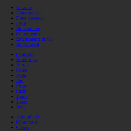
Karaoké
Diner dansant
Diner spectacle
Festif
Musique live
Catherinettes
Enterrements de vie
Bar Dansant
Couscous
Hamburger
Burger
Nems
Paëla
Phö
Pizza
Sushi
Tajine
Tapas
Wok
Andouillette
Choucroute
Crêpes