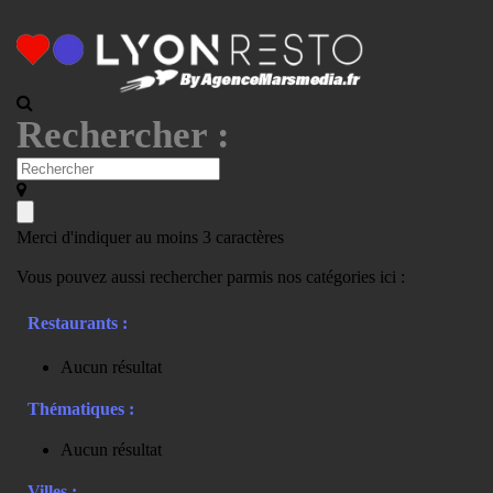
Rechercher :
Merci d'indiquer au moins 3 caractères
Vous pouvez aussi rechercher parmis nos catégories ici :
Restaurants :
Aucun résultat
Thématiques :
Aucun résultat
Villes :