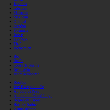
Japonais
Libanais
Marocain
Mexicain
Oriental
Pizzéria
Portugais
Russe
Tex Mex
Thaï
Vietnamien
Bio
Buffet
Cours de cuisine
Resto àvin
Vente àemporter
Rooftop
Vue Exceptionnelle
Au bord de l'eau
Au bord du Grand Large
Berges du Rhône
Bord de Saône
Nature détente