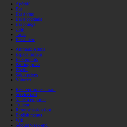
Apéritif
Bar
Bar à vins
Bar à cocktails
Bar lounge
Café
Tapas
Bar à bière
Animaux Admis
Espace fumeur
Jeux enfants
Parking privé
Piscine
Salon privés
Voiturier
Réserver un restaurant
Service tard
Vente à emporter
Traiteur
Retransmission foot
English menus
Wifi
Séjours week-end