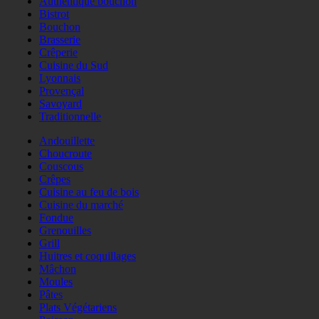
Authentique bouchon
Bistrot
Bouchon
Brasserie
Crêperie
Cuisine du Sud
Lyonnais
Provençal
Savoyard
Traditionnelle
Andouillette
Choucroute
Couscous
Crêpes
Cuisine au feu de bois
Cuisine du marché
Fondue
Grenouilles
Grill
Huitres et coquillages
Mâchon
Moules
Pâtes
Plats Végétariens