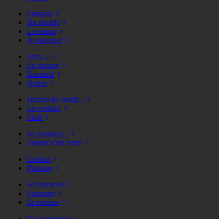
Français
Du monde
Livraison
À emporter
Avec...
En groupe
Business
Autres
Dimanche, lundi...
En continu
Férié
Se restaurer...
Autour d'un verre
Confort
Pratique
Se retrouver
S'amuser
Se reposer
Gastronomique