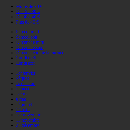
Moins de 20 €
De 15 à 30 €
De 30 à 40 €
Plus de 40 €
Samedi midi
Samedi soir
Dimanche midi
Dimanche soir
Dimanche toute la journée
Lundi midi
Lundi soir
1er janvier
Pâques
Ascencion
Pentecôte
1er mai
8 mai
14 juillet
15 août
1er novembre
11 novembre
25 décembre