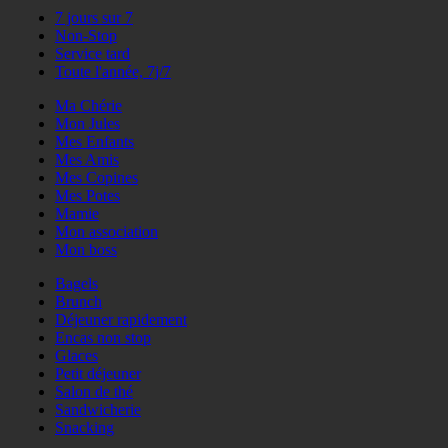
7 jours sur 7
Non-Stop
Service tard
Toute l'année, 7j/7
Ma Chérie
Mon Jules
Mes Enfants
Mes Amis
Mes Copines
Mes Potes
Mamie
Mon association
Mon boss
Bagels
Brunch
Déjeuner rapidement
Encas non stop
Glaces
Petit déjeuner
Salon de thé
Sandwicherie
Snacking