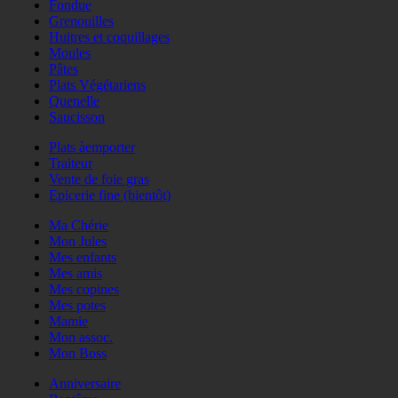
Fondue
Grenouilles
Huitres et coquillages
Moules
Pâtes
Plats Végétariens
Quenelle
Saucisson
Plats àemporter
Traiteur
Vente de foie gras
Epicerie fine (bientôt)
Ma Chérie
Mon Jules
Mes enfants
Mes amis
Mes copines
Mes potes
Mamie
Mon assoc.
Mon Boss
Anniversaire