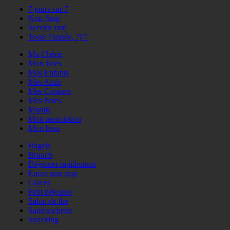
7 jours sur 7
Non-Stop
Service tard
Toute l'année, 7j/7
Ma Chérie
Mon Jules
Mes Enfants
Mes Amis
Mes Copines
Mes Potes
Mamie
Mon association
Mon boss
Bagels
Brunch
Déjeuner rapidement
Encas non stop
Glaces
Petit déjeuner
Salon de thé
Sandwicherie
Snacking