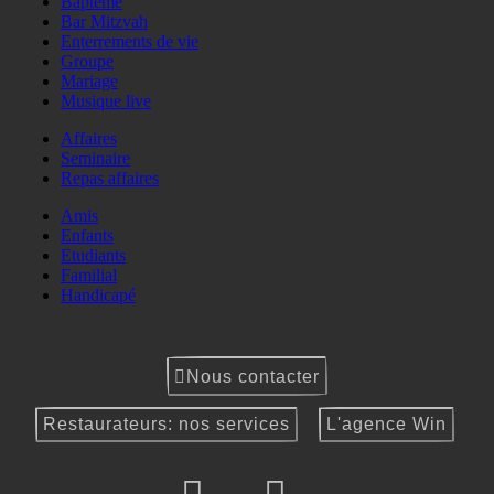
Baptême
Bar Mitzvah
Enterrements de vie
Groupe
Mariage
Musique live
Affaires
Seminaire
Repas affaires
Amis
Enfants
Etudiants
Familial
Handicapé
Nous contacter
Restaurateurs: nos services
L'agence Win