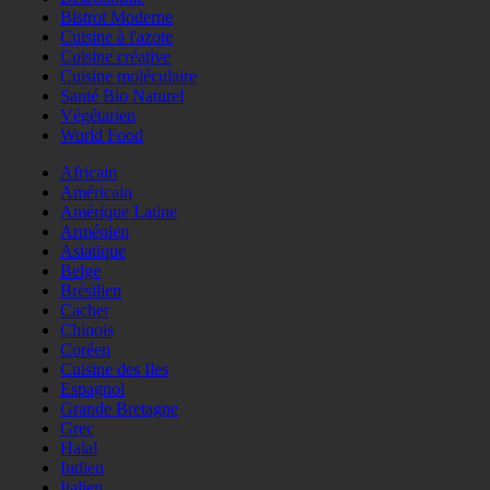
Bistrot Moderne
Cuisine à l'azote
Cuisine créative
Cuisine moléculaire
Santé Bio Naturel
Végétarien
World Food
Africain
Américain
Amérique Latine
Arménien
Asiatique
Belge
Brésilien
Cacher
Chinois
Coréen
Cuisine des Iles
Espagnol
Grande Bretagne
Grec
Halal
Indien
Italien