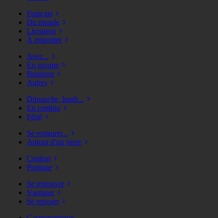
Français
Du monde
Livraison
À emporter
Avec...
En groupe
Business
Autres
Dimanche, lundi...
En continu
Férié
Se restaurer...
Autour d'un verre
Confort
Pratique
Se retrouver
S'amuser
Se reposer
Gastronomique