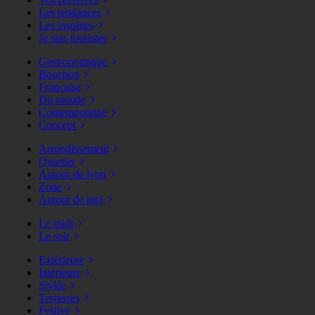
Les tendances
Les insolites
Je suis touristes
Gastronomique
Bouchon
Française
Du monde
Contemporaine
Concept
Arrondissement
Quartier
Autour de lyon
Zone
Autour de moi
Le midi
Le soir
Extérieure
Intérieure
Stylée
Terrasses
Festive