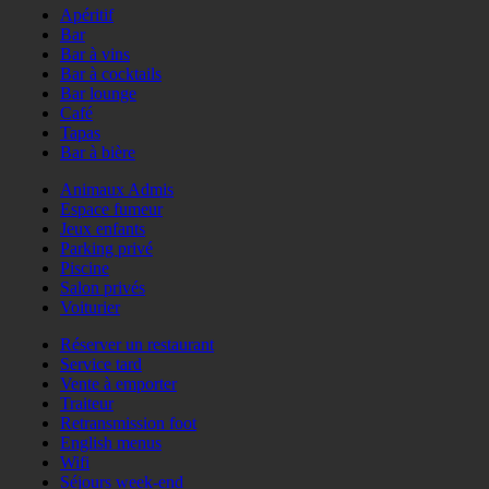
Apéritif
Bar
Bar à vins
Bar à cocktails
Bar lounge
Café
Tapas
Bar à bière
Animaux Admis
Espace fumeur
Jeux enfants
Parking privé
Piscine
Salon privés
Voiturier
Réserver un restaurant
Service tard
Vente à emporter
Traiteur
Retransmission foot
English menus
Wifi
Séjours week-end