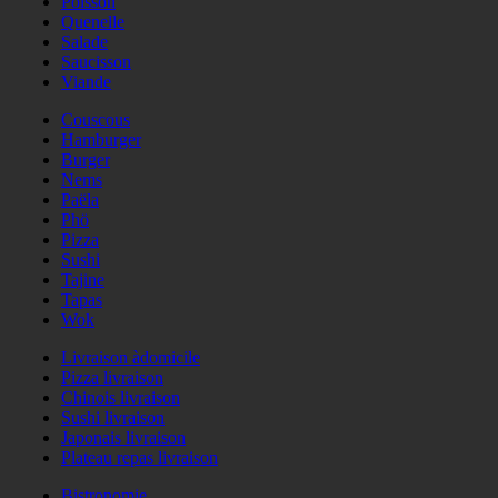
Poisson
Quenelle
Salade
Saucisson
Viande
Couscous
Hamburger
Burger
Nems
Paëla
Phö
Pizza
Sushi
Tajine
Tapas
Wok
Livraison àdomicile
Pizza livraison
Chinois livraison
Sushi livraison
Japonais livraison
Plateau repas livraison
Bistronomie