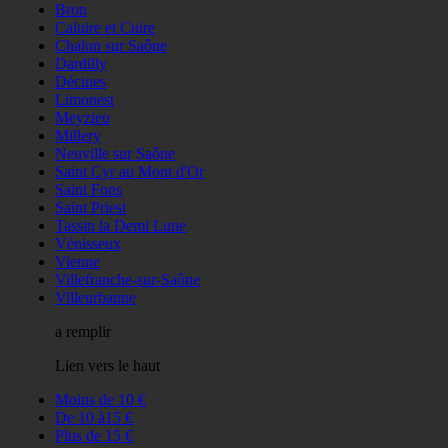
Bron
Caluire et Cuire
Chalon sur Saône
Dardilly
Décines
Limonest
Meyzieu
Millery
Neuville sur Saône
Saint Cyr au Mont d'Or
Saint Fons
Saint Priest
Tassin la Demi Lune
Vénisseux
Vienne
Villefranche-sur-Saône
Villeurbanne
a remplir
Lien vers le haut
Moins de 10 €
De 10 à15 €
Plus de 15 €