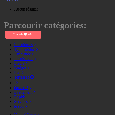
Aucun résultat
Parcourir catégories:
Coup de
2021
Les ultimes
Type cuisine
Ambiance >
Je suis avec
Lieu ?
Budget
Plat
Terrasses
Ouvert ?
Evènement
Rapide
Services
le soir
Vos préférées