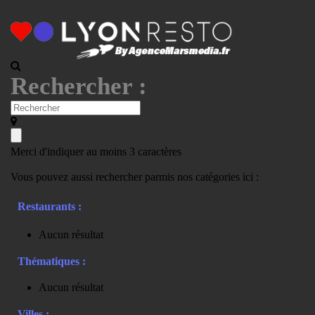
Rechercher :
Merci d'indiquer au moins 3 caractères
Vous pouvez aussi rechercher parmis nos catégories ici :
Restaurants :
Aucun résultat
Thématiques :
Aucun résultat
Villes :