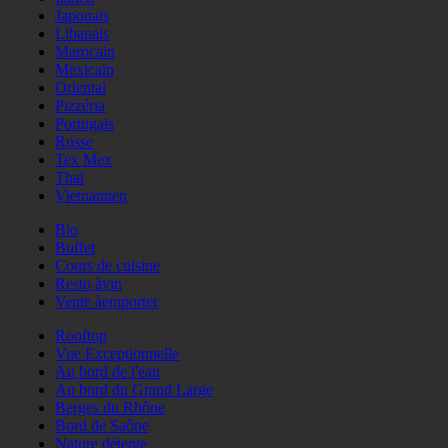
Japonais
Libanais
Marocain
Mexicain
Oriental
Pizzéria
Portugais
Russe
Tex Mex
Thaï
Vietnamien
Bio
Buffet
Cours de cuisine
Resto àvin
Vente àemporter
Rooftop
Vue Exceptionnelle
Au bord de l'eau
Au bord du Grand Large
Berges du Rhône
Bord de Saône
Nature détente