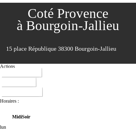
Coté Provence
à Bourgoin-Jallieu
15 place République 38300 Bourgoin-Jallieu
Actions
04 74 43 89 03
ITINERAIRE
DONNER AVIS
Horaires :
Midi
Soir
lun