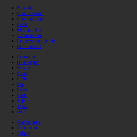
Karaoké
Diner dansant
Diner spectacle
Festif
Musique live
Catherinettes
Enterrements de vie
Bar Dansant
Couscous
Hamburger
Burger
Nems
Paëla
Phö
Pizza
Sushi
Tajine
Tapas
Wok
Andouillette
Choucroute
Crêpes