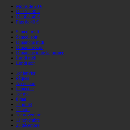
Moins de 20 €
De 15 à 30 €
De 30 à 40 €
Plus de 40 €
Samedi midi
Samedi soir
Dimanche midi
Dimanche soir
Dimanche toute la journée
Lundi midi
Lundi soir
1er janvier
Pâques
Ascencion
Pentecôte
1er mai
8 mai
14 juillet
15 août
1er novembre
11 novembre
25 décembre