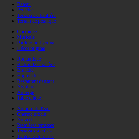
Bateau
Péniche
Terrasses Chauffées
Terrain de pétanque
Cheminée
Musicale
Patrimoine Lyonnais
Décor original
Romantique
Bistrot de caractère
Branché
Happy chic
Restaurant dansant
Atypique
Auberge
Table d'hôte
Au bord de l'eau
Charme urbain
Au vert
Premières terrasses
Terrasses secrètes
Toutes les terrasses