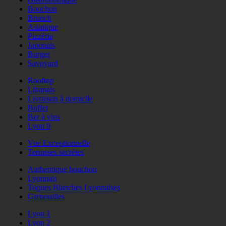
Bouchon
Brunch
Asiatique
Pizzéria
Japonais
Burger
Savoyard
Rooftop
Libanais
Livraison à domicile
Buffet
Bar à vins
Lyon 9
Vue Exceptionnelle
Terrasses secrètes
Authentique bouchon
Lyonnais
Toques Blanches Lyonnaises
Grenouilles
Lyon 1
Lyon 2