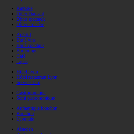
Karaoké
Dîner Dansant
Dîner spectacle
Dîner croisière
Apéritif
Bar à vins
Bar à cocktails
Bar lounge
Café
Tapas
Hôtel Lyon
Hôtel restaurant Lyon
Service Tard
Gastronomique
Semi gastronomique
Authentique bouchon
Bouchon
Lyonnais
Alsacien