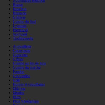
Authentique bouchon
Bistrot
Bouchon
Brasserie
Crêperie
Cuisine du Sud
Lyonnais
Provençal
Savoyard
Traditionnelle
Andouillette
Choucroute
Couscous
Crêpes
Cuisine au feu de bois
Cuisine du marché
Fondue
Grenouilles
Grill
Huitres et coquillages
Mâchon
Moules
Pâtes
Plats Végétariens