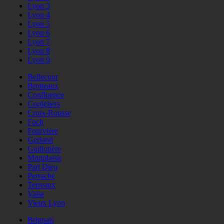
Lyon 3
Lyon 4
Lyon 5
Lyon 6
Lyon 7
Lyon 8
Lyon 9
Bellecour
Brotteaux
Confluence
Cordeliers
Croix-Rousse
Foch
Fourvière
Gerland
Guillotière
Monplaisir
Part Dieu
Perrache
Terreaux
Vaise
Vieux Lyon
Brignais