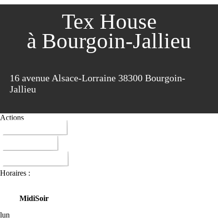
Tex House
à Bourgoin-Jallieu
16 avenue Alsace-Lorraine 38300 Bourgoin-
Jallieu
Actions
04 74 28 04 18
ITINERAIRE
DONNER AVIS
Horaires :
Midi
Soir
lun