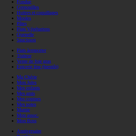
Fondue
Grenouilles
Huitres et coquillages
Moules
Pâtes
Plats Végétariens
Quenelle
Saucisson
Plats àemporter
Traiteur
Vente de foie gras
Epicerie fine (bientôt)
Ma Chérie
Mon Jules
Mes enfants
Mes amis
Mes copines
Mes potes
Mamie
Mon assoc.
Mon Boss
Anniversaire