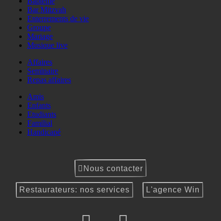
Baptême
Bar Mitzvah
Enterrements de vie
Groupe
Mariage
Musique live
Affaires
Seminaire
Repas affaires
Amis
Enfants
Etudiants
Familial
Handicapé
Nous contacter
Restaurateurs: nos services
L'agence Win