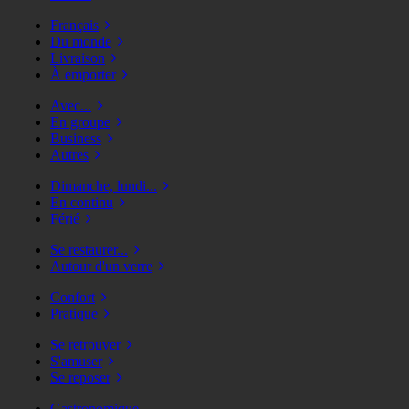
Français
Du monde
Livraison
À emporter
Avec...
En groupe
Business
Autres
Dimanche, lundi...
En continu
Férié
Se restaurer...
Autour d'un verre
Confort
Pratique
Se retrouver
S'amuser
Se reposer
Gastronomique