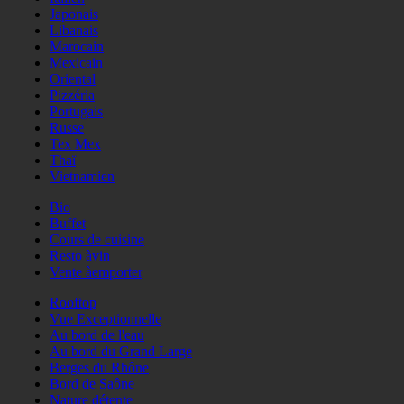
Japonais
Libanais
Marocain
Mexicain
Oriental
Pizzéria
Portugais
Russe
Tex Mex
Thaï
Vietnamien
Bio
Buffet
Cours de cuisine
Resto àvin
Vente àemporter
Rooftop
Vue Exceptionnelle
Au bord de l'eau
Au bord du Grand Large
Berges du Rhône
Bord de Saône
Nature détente