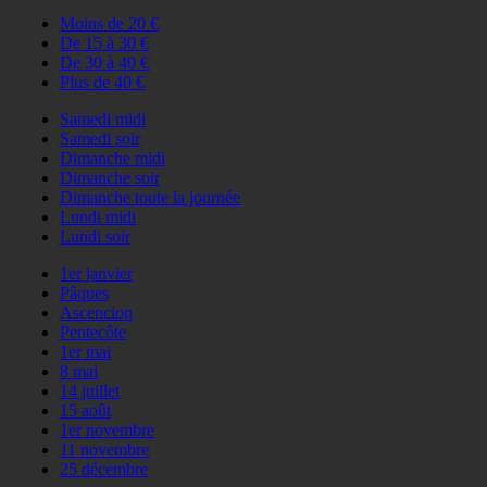
Moins de 20 €
De 15 à 30 €
De 30 à 40 €
Plus de 40 €
Samedi midi
Samedi soir
Dimanche midi
Dimanche soir
Dimanche toute la journée
Lundi midi
Lundi soir
1er janvier
Pâques
Ascencion
Pentecôte
1er mai
8 mai
14 juillet
15 août
1er novembre
11 novembre
25 décembre