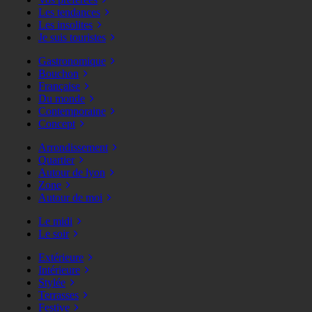
Les tendances
Les insolites
Je suis touristes
Gastronomique
Bouchon
Française
Du monde
Contemporaine
Concept
Arrondissement
Quartier
Autour de lyon
Zone
Autour de moi
Le midi
Le soir
Extérieure
Intérieure
Stylée
Terrasses
Festive