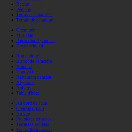
Bateau
Péniche
Terrasses Chauffées
Terrain de pétanque
Cheminée
Musicale
Patrimoine Lyonnais
Décor original
Romantique
Bistrot de caractère
Branché
Happy chic
Restaurant dansant
Atypique
Auberge
Table d'hôte
Au bord de l'eau
Charme urbain
Au vert
Premières terrasses
Terrasses secrètes
Toutes les terrasses