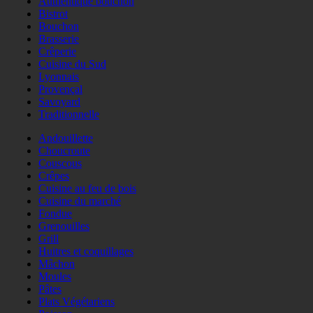
Authentique bouchon
Bistrot
Bouchon
Brasserie
Crêperie
Cuisine du Sud
Lyonnais
Provençal
Savoyard
Traditionnelle
Andouillette
Choucroute
Couscous
Crêpes
Cuisine au feu de bois
Cuisine du marché
Fondue
Grenouilles
Grill
Huitres et coquillages
Mâchon
Moules
Pâtes
Plats Végétariens