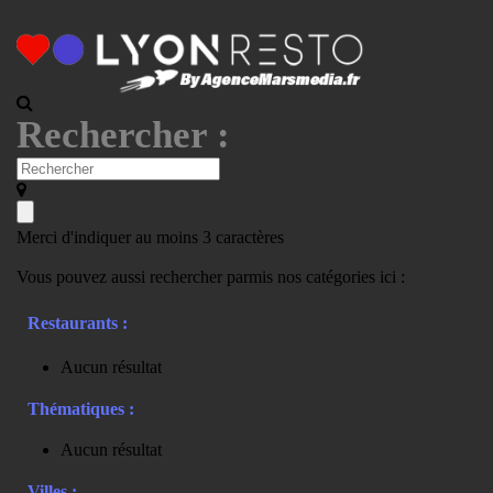
Rechercher :
Merci d'indiquer au moins 3 caractères
Vous pouvez aussi rechercher parmis nos catégories ici :
Restaurants :
Aucun résultat
Thématiques :
Aucun résultat
Villes :