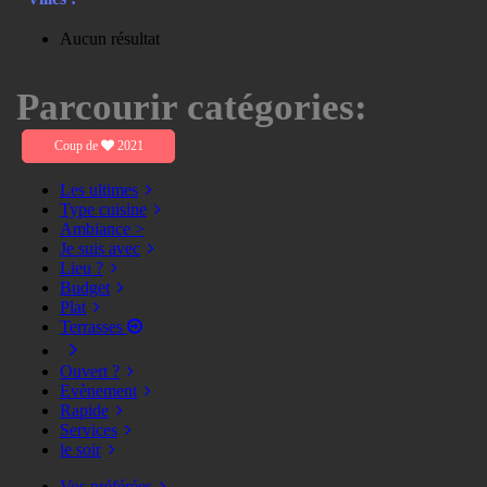
Aucun résultat
Parcourir catégories:
Coup de
2021
Les ultimes
Type cuisine
Ambiance >
Je suis avec
Lieu ?
Budget
Plat
Terrasses
Ouvert ?
Evènement
Rapide
Services
le soir
Vos préférées