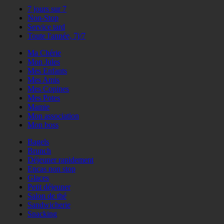
7 jours sur 7
Non-Stop
Service tard
Toute l'année, 7j/7
Ma Chérie
Mon Jules
Mes Enfants
Mes Amis
Mes Copines
Mes Potes
Mamie
Mon association
Mon boss
Bagels
Brunch
Déjeuner rapidement
Encas non stop
Glaces
Petit déjeuner
Salon de thé
Sandwicherie
Snacking