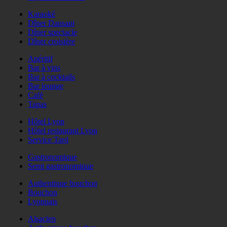
Karaoké
Dîner Dansant
Dîner spectacle
Dîner croisière
Apéritif
Bar à vins
Bar à cocktails
Bar lounge
Café
Tapas
Hôtel Lyon
Hôtel restaurant Lyon
Service Tard
Gastronomique
Semi gastronomique
Authentique bouchon
Bouchon
Lyonnais
Alsacien