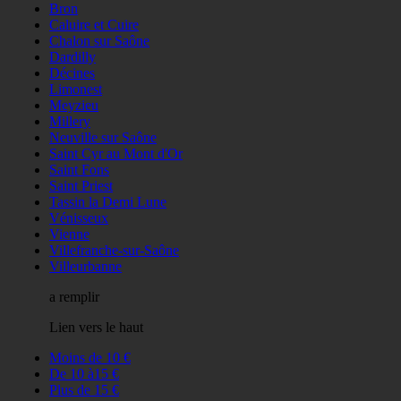
Bron
Caluire et Cuire
Chalon sur Saône
Dardilly
Décines
Limonest
Meyzieu
Millery
Neuville sur Saône
Saint Cyr au Mont d'Or
Saint Fons
Saint Priest
Tassin la Demi Lune
Vénisseux
Vienne
Villefranche-sur-Saône
Villeurbanne
a remplir
Lien vers le haut
Moins de 10 €
De 10 à15 €
Plus de 15 €