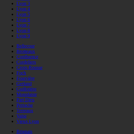
Lyon 3
Lyon 4
Lyon 5
Lyon 6
Lyon 7
Lyon 8
Lyon 9
Bellecour
Brotteaux
Confluence
Cordeliers
Croix-Rousse
Foch
Fourvière
Gerland
Guillotière
Monplaisir
Part Dieu
Perrache
Terreaux
Vaise
Vieux Lyon
Brignais