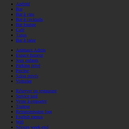
Apéritif
Bar
Bar à vins
Bar à cocktails
Bar lounge
Café
Tapas
Bar à bière
Animaux Admis
Espace fumeur
Jeux enfants
Parking privé
Piscine
Salon privés
Voiturier
Réserver un restaurant
Service tard
Vente à emporter
Traiteur
Retransmission foot
English menus
Wifi
Séjours week-end