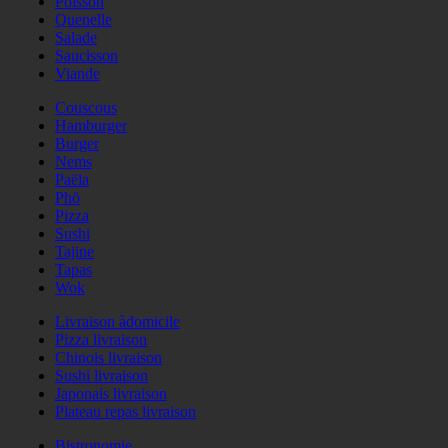
Poisson
Quenelle
Salade
Saucisson
Viande
Couscous
Hamburger
Burger
Nems
Paëla
Phö
Pizza
Sushi
Tajine
Tapas
Wok
Livraison àdomicile
Pizza livraison
Chinois livraison
Sushi livraison
Japonais livraison
Plateau repas livraison
Bistronomie