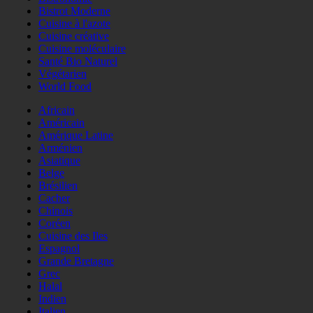
Bistrot Moderne
Cuisine à l'azote
Cuisine créative
Cuisine moléculaire
Santé Bio Naturel
Végétarien
World Food
Africain
Américain
Amérique Latine
Arménien
Asiatique
Belge
Brésilien
Cacher
Chinois
Coréen
Cuisine des Iles
Espagnol
Grande Bretagne
Grec
Halal
Indien
Italien