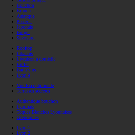
Bouchon
Brunch
Asiatique
Pizzéria
Japonais
Burger
Savoyard
Rooftop
Libanais
Livraison à domicile
Buffet
Bar à vins
Lyon 9
Vue Exceptionnelle
Terrasses secrètes
Authentique bouchon
Lyonnais
Toques Blanches Lyonnaises
Grenouilles
Lyon 1
Lyon 2