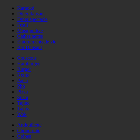
Karaoké
Diner dansant
Diner spectacle
Festif
Musique live
Catherinettes
Enterrements de vie
Bar Dansant
Couscous
Hamburger
Burger
Nems
Paëla
Phö
Pizza
Sushi
Tajine
Tapas
Wok
Andouillette
Choucroute
Crêpes