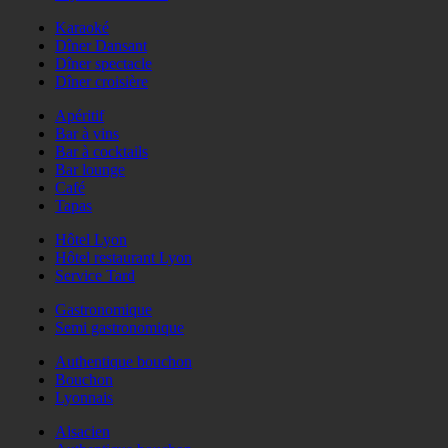
Karaoké
Dîner Dansant
Dîner spectacle
Dîner croisière
Apéritif
Bar à vins
Bar à cocktails
Bar lounge
Café
Tapas
Hôtel Lyon
Hôtel restaurant Lyon
Service Tard
Gastronomique
Semi gastronomique
Authentique bouchon
Bouchon
Lyonnais
Alsacien