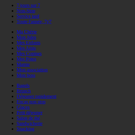
7 jours sur 7
Non-Stop
Service tard
Toute l'année, 7j/7
Ma Chérie
Mon Jules
Mes Enfants
Mes Amis
Mes Copines
Mes Potes
Mamie
Mon association
Mon boss
Bagels
Brunch
Déjeuner rapidement
Encas non stop
Glaces
Petit déjeuner
Salon de thé
Sandwicherie
Snacking