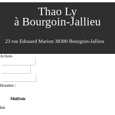
Thao Ly
à Bourgoin-Jallieu
23 rue Edouard Marion 38300 Bourgoin-Jallieu
Actions
04 74 28 45 18
ITINERAIRE
DONNER AVIS
Horaires :
Midi
Soir
lun