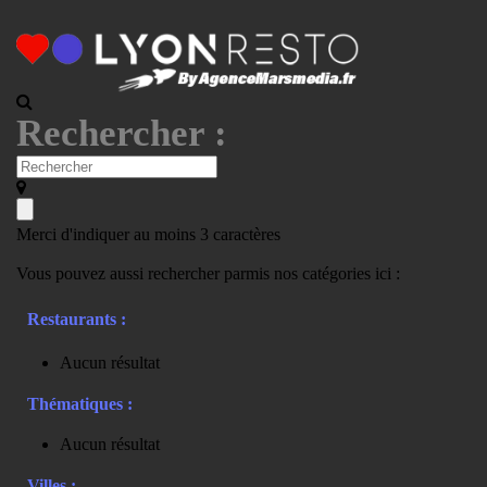
Rechercher :
Merci d'indiquer au moins 3 caractères
Vous pouvez aussi rechercher parmis nos catégories ici :
Restaurants :
Aucun résultat
Thématiques :
Aucun résultat
Villes :