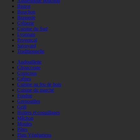
Authentique bouchon
Bistrot
Bouchon
Brasserie
Crêperie
Cuisine du Sud
Lyonnais
Provençal
Savoyard
Traditionnelle
Andouillette
Choucroute
Couscous
Crêpes
Cuisine au feu de bois
Cuisine du marché
Fondue
Grenouilles
Grill
Huitres et coquillages
Mâchon
Moules
Pâtes
Plats Végétariens