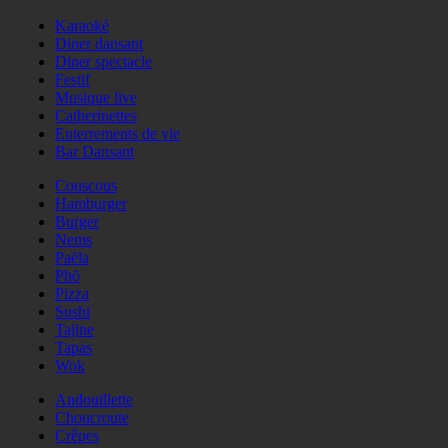
Karaoké
Diner dansant
Diner spectacle
Festif
Musique live
Catherinettes
Enterrements de vie
Bar Dansant
Couscous
Hamburger
Burger
Nems
Paëla
Phö
Pizza
Sushi
Tajine
Tapas
Wok
Andouillette
Choucroute
Crêpes