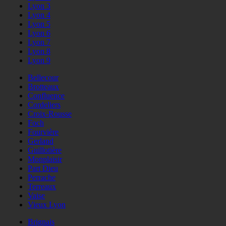
Lyon 3
Lyon 4
Lyon 5
Lyon 6
Lyon 7
Lyon 8
Lyon 9
Bellecour
Brotteaux
Confluence
Cordeliers
Croix-Rousse
Foch
Fourvière
Gerland
Guillotière
Monplaisir
Part Dieu
Perrache
Terreaux
Vaise
Vieux Lyon
Brignais