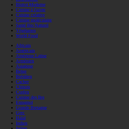
Bistrot Moderne
Cuisine à l'azote
Cuisine créative
Cuisine moléculaire
Santé Bio Naturel
Végétarien
World Food
Africain
Américain
Amérique Latine
Arménien
Asiatique
Belge
Brésilien
Cacher
Chinois
Coréen
Cuisine des Iles
Espagnol
Grande Bretagne
Grec
Halal
Indien
Italien