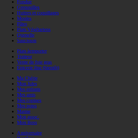
Fondue
Grenouilles
Huitres et coquillages
Moules
Pâtes
Plats Végétariens
Quenelle
Saucisson
Plats àemporter
Traiteur
Vente de foie gras
Epicerie fine (bientôt)
Ma Chérie
Mon Jules
Mes enfants
Mes amis
Mes copines
Mes potes
Mamie
Mon assoc.
Mon Boss
Anniversaire