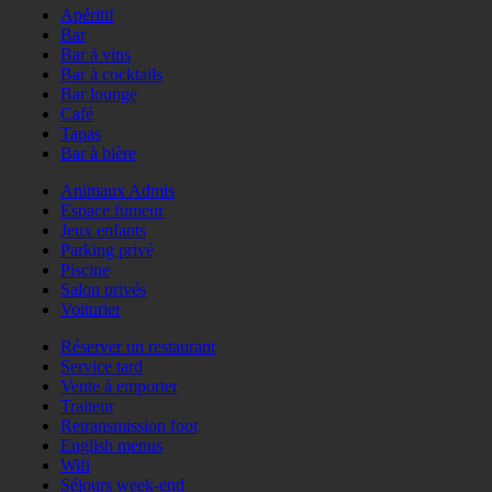
Apéritif
Bar
Bar à vins
Bar à cocktails
Bar lounge
Café
Tapas
Bar à bière
Animaux Admis
Espace fumeur
Jeux enfants
Parking privé
Piscine
Salon privés
Voiturier
Réserver un restaurant
Service tard
Vente à emporter
Traiteur
Retransmission foot
English menus
Wifi
Séjours week-end