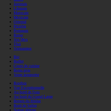
Japonais
Libanais
Marocain
Mexicain
Oriental
Pizzéria
Portugais
Russe
Tex Mex
Thaï
Vietnamien
Bio
Buffet
Cours de cuisine
Resto àvin
Vente àemporter
Rooftop
Vue Exceptionnelle
Au bord de l'eau
Au bord du Grand Large
Berges du Rhône
Bord de Saône
Nature détente