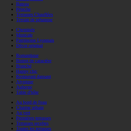
Bateau
Péniche
Terrasses Chauffées
Terrain de pétanque
Cheminée
Musicale
Patrimoine Lyonnais
Décor original
Romantique
Bistrot de caractère
Branché
Happy chic
Restaurant dansant
Atypique
Auberge
Table d'hôte
Au bord de l'eau
Charme urbain
Au vert
Premières terrasses
Terrasses secrètes
Toutes les terrasses