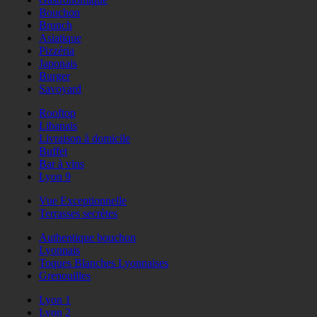
Bouchon
Brunch
Asiatique
Pizzéria
Japonais
Burger
Savoyard
Rooftop
Libanais
Livraison à domicile
Buffet
Bar à vins
Lyon 9
Vue Exceptionnelle
Terrasses secrètes
Authentique bouchon
Lyonnais
Toques Blanches Lyonnaises
Grenouilles
Lyon 1
Lyon 2