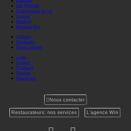
Baptême
Bar Mitzvah
Enterrements de vie
Groupe
Mariage
Musique live
Affaires
Seminaire
Repas affaires
Amis
Enfants
Etudiants
Familial
Handicapé
Nous contacter
Restaurateurs: nos services
L'agence Win