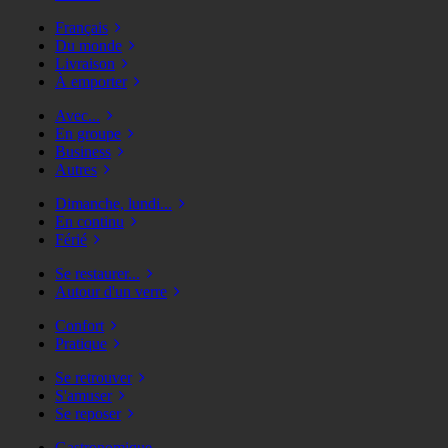
Français
Du monde
Livraison
À emporter
Avec...
En groupe
Business
Autres
Dimanche, lundi...
En continu
Férié
Se restaurer...
Autour d'un verre
Confort
Pratique
Se retrouver
S'amuser
Se reposer
Gastronomique