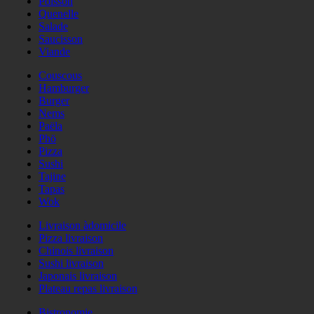
Poisson
Quenelle
Salade
Saucisson
Viande
Couscous
Hamburger
Burger
Nems
Paëla
Phö
Pizza
Sushi
Tajine
Tapas
Wok
Livraison àdomicile
Pizza livraison
Chinois livraison
Sushi livraison
Japonais livraison
Plateau repas livraison
Bistronomie