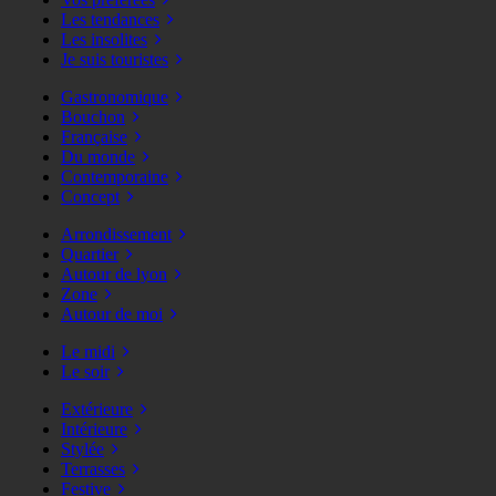
Les tendances
Les insolites
Je suis touristes
Gastronomique
Bouchon
Française
Du monde
Contemporaine
Concept
Arrondissement
Quartier
Autour de lyon
Zone
Autour de moi
Le midi
Le soir
Extérieure
Intérieure
Stylée
Terrasses
Festive