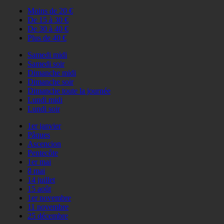
Moins de 20 €
De 15 à 30 €
De 30 à 40 €
Plus de 40 €
Samedi midi
Samedi soir
Dimanche midi
Dimanche soir
Dimanche toute la journée
Lundi midi
Lundi soir
1er janvier
Pâques
Ascencion
Pentecôte
1er mai
8 mai
14 juillet
15 août
1er novembre
11 novembre
25 décembre