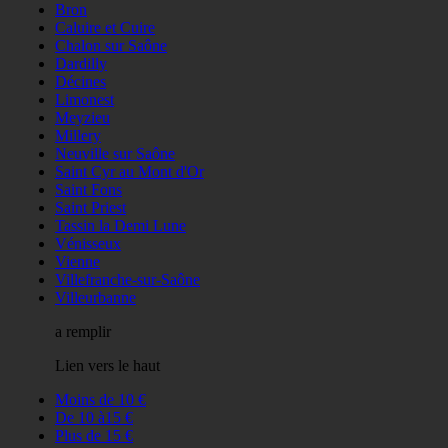
Bron
Caluire et Cuire
Chalon sur Saône
Dardilly
Décines
Limonest
Meyzieu
Millery
Neuville sur Saône
Saint Cyr au Mont d'Or
Saint Fons
Saint Priest
Tassin la Demi Lune
Vénisseux
Vienne
Villefranche-sur-Saône
Villeurbanne
a remplir
Lien vers le haut
Moins de 10 €
De 10 à15 €
Plus de 15 €