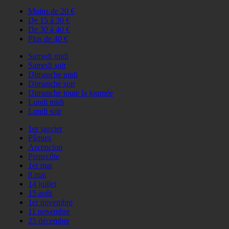
Moins de 20 €
De 15 à 30 €
De 30 à 40 €
Plus de 40 €
Samedi midi
Samedi soir
Dimanche midi
Dimanche soir
Dimanche toute la journée
Lundi midi
Lundi soir
1er janvier
Pâques
Ascencion
Pentecôte
1er mai
8 mai
14 juillet
15 août
1er novembre
11 novembre
25 décembre