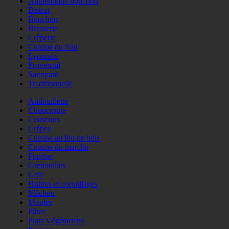
Authentique bouchon
Bistrot
Bouchon
Brasserie
Crêperie
Cuisine du Sud
Lyonnais
Provençal
Savoyard
Traditionnelle
Andouillette
Choucroute
Couscous
Crêpes
Cuisine au feu de bois
Cuisine du marché
Fondue
Grenouilles
Grill
Huitres et coquillages
Mâchon
Moules
Pâtes
Plats Végétariens