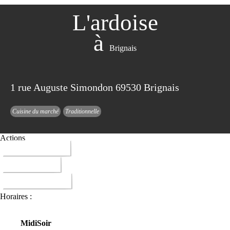
L'ardoise
à
Brignais
1 rue Auguste Simondon 69530 Brignais
Cuisine du marché
Traditionnelle
Actions
04 72 15 77 67
ITINERAIRE
DONNER AVIS
Horaires :
Midi
Soir