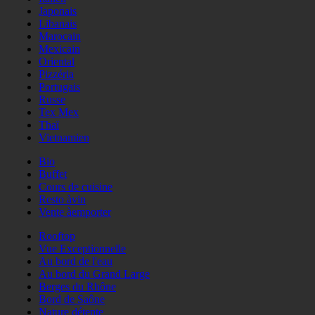
Japonais
Libanais
Marocain
Mexicain
Oriental
Pizzéria
Portugais
Russe
Tex Mex
Thaï
Vietnamien
Bio
Buffet
Cours de cuisine
Resto àvin
Vente àemporter
Rooftop
Vue Exceptionnelle
Au bord de l'eau
Au bord du Grand Large
Berges du Rhône
Bord de Saône
Nature détente