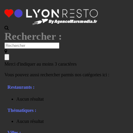
Rechercher :
Merci d'indiquer au moins 3 caractères
Vous pouvez aussi rechercher parmis nos catégories ici :
Restaurants :
Aucun résultat
Thématiques :
Aucun résultat
Villes :