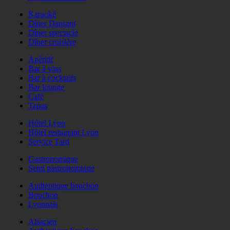
Karaoké
Dîner Dansant
Dîner spectacle
Dîner croisière
Apéritif
Bar à vins
Bar à cocktails
Bar lounge
Café
Tapas
Hôtel Lyon
Hôtel restaurant Lyon
Service Tard
Gastronomique
Semi gastronomique
Authentique bouchon
Bouchon
Lyonnais
Alsacien