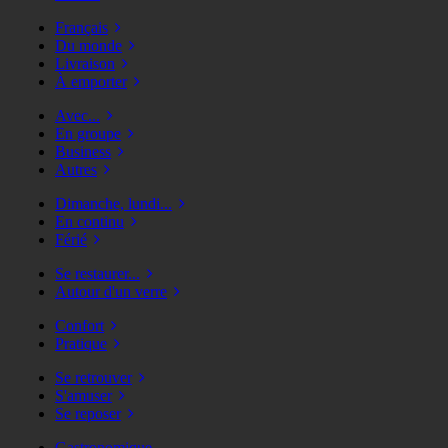
Français
Du monde
Livraison
À emporter
Avec...
En groupe
Business
Autres
Dimanche, lundi...
En continu
Férié
Se restaurer...
Autour d'un verre
Confort
Pratique
Se retrouver
S'amuser
Se reposer
Gastronomique