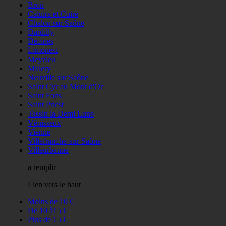
Bron
Caluire et Cuire
Chalon sur Saône
Dardilly
Décines
Limonest
Meyzieu
Millery
Neuville sur Saône
Saint Cyr au Mont d'Or
Saint Fons
Saint Priest
Tassin la Demi Lune
Vénisseux
Vienne
Villefranche-sur-Saône
Villeurbanne
a remplir
Lien vers le haut
Moins de 10 €
De 10 à15 €
Plus de 15 €