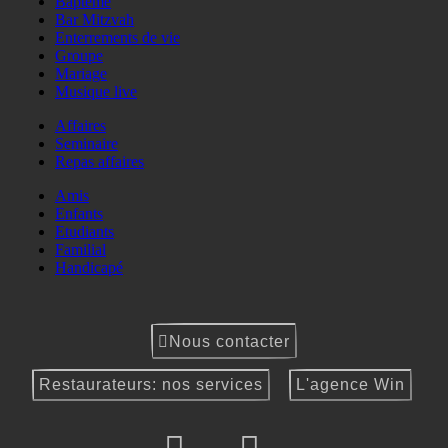
Baptême
Bar Mitzvah
Enterrements de vie
Groupe
Mariage
Musique live
Affaires
Seminaire
Repas affaires
Amis
Enfants
Etudiants
Familial
Handicapé
Nous contacter
Restaurateurs: nos services
L'agence Win