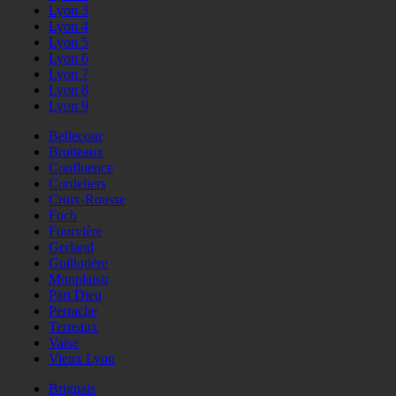
Lyon 3
Lyon 4
Lyon 5
Lyon 6
Lyon 7
Lyon 8
Lyon 9
Bellecour
Brotteaux
Confluence
Cordeliers
Croix-Rousse
Foch
Fourvière
Gerland
Guillotière
Monplaisir
Part Dieu
Perrache
Terreaux
Vaise
Vieux Lyon
Brignais