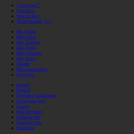
7 jours sur 7
Non-Stop
Service tard
Toute l'année, 7j/7
Ma Chérie
Mon Jules
Mes Enfants
Mes Amis
Mes Copines
Mes Potes
Mamie
Mon association
Mon boss
Bagels
Brunch
Déjeuner rapidement
Encas non stop
Glaces
Petit déjeuner
Salon de thé
Sandwicherie
Snacking