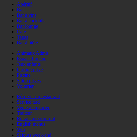
Apéritif
Bar
Bar à vins
Bar à cocktails
Bar lounge
Café
Tapas
Bar à bière
Animaux Admis
Espace fumeur
Jeux enfants
Parking privé
Piscine
Salon privés
Voiturier
Réserver un restaurant
Service tard
Vente à emporter
Traiteur
Retransmission foot
English menus
Wifi
Séjours week-end