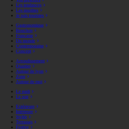
Les tendances
Les insolites
Je suis touristes
Gastronomique
Bouchon
Française
Du monde
Contemporaine
Concept
Arrondissement
Quartier
Autour de lyon
Zone
Autour de moi
Le midi
Le soir
Extérieure
Intérieure
Stylée
Terrasses
Festive