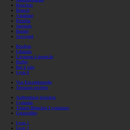
Bouchon
Brunch
Asiatique
Pizzéria
Japonais
Burger
Savoyard
Rooftop
Libanais
Livraison à domicile
Buffet
Bar à vins
Lyon 9
Vue Exceptionnelle
Terrasses secrètes
Authentique bouchon
Lyonnais
Toques Blanches Lyonnaises
Grenouilles
Lyon 1
Lyon 2