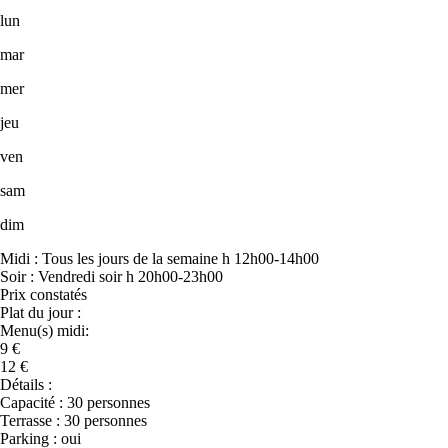
lun
mar
mer
jeu
ven
sam
dim
Midi : Tous les jours de la semaine h 12h00-14h00
Soir : Vendredi soir h 20h00-23h00
Prix constatés
Plat du jour :
Menu(s) midi:
9 €
12 €
Détails :
Capacité : 30 personnes
Terrasse : 30 personnes
Parking : oui