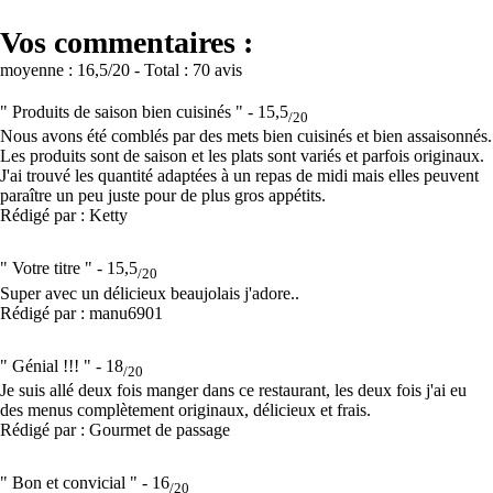
Vos commentaires :
moyenne :
16,5
/20
- Total :
70 avis
" Produits de saison bien cuisinés " -
15,5
/20
Nous avons été comblés par des mets bien cuisinés et bien assaisonnés.
Les produits sont de saison et les plats sont variés et parfois originaux.
J'ai trouvé les quantité adaptées à un repas de midi mais elles peuvent
paraître un peu juste pour de plus gros appétits.
Rédigé par : Ketty
" Votre titre " -
15,5
/20
Super avec un délicieux beaujolais j'adore..
Rédigé par : manu6901
" Génial !!! " -
18
/20
Je suis allé deux fois manger dans ce restaurant, les deux fois j'ai eu
des menus complètement originaux, délicieux et frais.
Rédigé par : Gourmet de passage
" Bon et convicial " -
16
/20