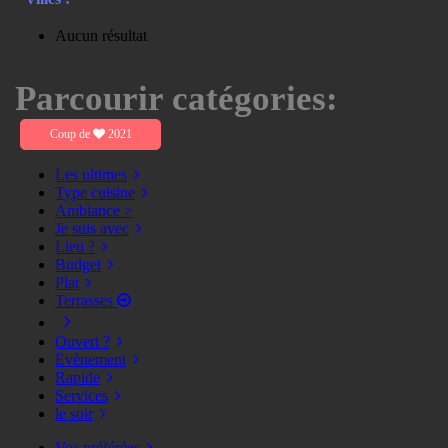
Aucun résultat
Parcourir catégories:
Coup de
2021
Les ultimes
Type cuisine
Ambiance >
Je suis avec
Lieu ?
Budget
Plat
Terrasses
Ouvert ?
Evènement
Rapide
Services
le soir
Vos préférées