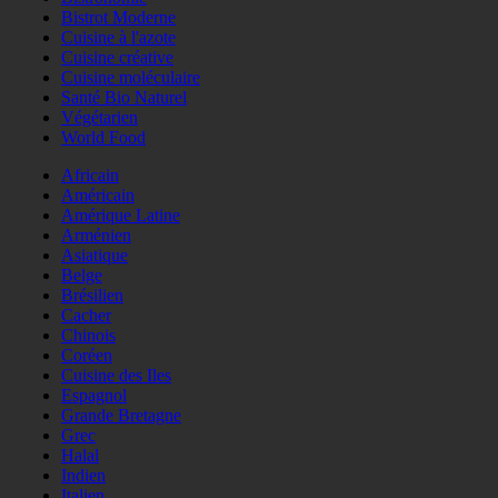
Bistrot Moderne
Cuisine à l'azote
Cuisine créative
Cuisine moléculaire
Santé Bio Naturel
Végétarien
World Food
Africain
Américain
Amérique Latine
Arménien
Asiatique
Belge
Brésilien
Cacher
Chinois
Coréen
Cuisine des Iles
Espagnol
Grande Bretagne
Grec
Halal
Indien
Italien