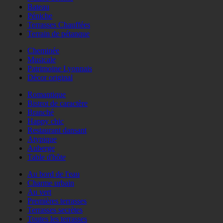
Bateau
Péniche
Terrasses Chauffées
Terrain de pétanque
Cheminée
Musicale
Patrimoine Lyonnais
Décor original
Romantique
Bistrot de caractère
Branché
Happy chic
Restaurant dansant
Atypique
Auberge
Table d'hôte
Au bord de l'eau
Charme urbain
Au vert
Premières terrasses
Terrasses secrètes
Toutes les terrasses