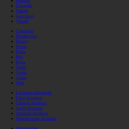
Poisson
Quenelle
Salade
Saucisson
Viande
Couscous
Hamburger
Burger
Nems
Paëla
Phö
Pizza
Sushi
Tajine
Tapas
Wok
Livraison àdomicile
Pizza livraison
Chinois livraison
Sushi livraison
Japonais livraison
Plateau repas livraison
Bistronomie