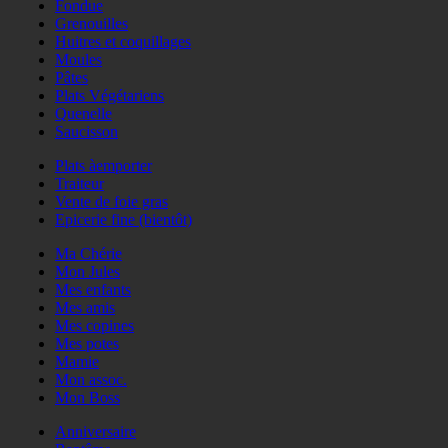
Fondue
Grenouilles
Huitres et coquillages
Moules
Pâtes
Plats Végétariens
Quenelle
Saucisson
Plats àemporter
Traiteur
Vente de foie gras
Epicerie fine (bientôt)
Ma Chérie
Mon Jules
Mes enfants
Mes amis
Mes copines
Mes potes
Mamie
Mon assoc.
Mon Boss
Anniversaire