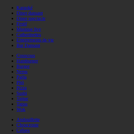
Karaoké
Diner dansant
Diner spectacle
Festif
Musique live
Catherinettes
Enterrements de vie
Bar Dansant
Couscous
Hamburger
Burger
Nems
Paëla
Phö
Pizza
Sushi
Tajine
Tapas
Wok
Andouillette
Choucroute
Crêpes