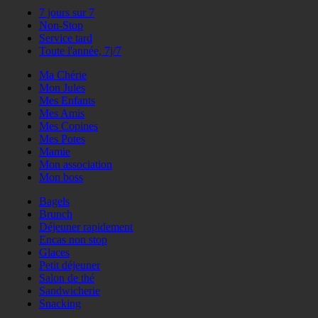
7 jours sur 7
Non-Stop
Service tard
Toute l'année, 7j/7
Ma Chérie
Mon Jules
Mes Enfants
Mes Amis
Mes Copines
Mes Potes
Mamie
Mon association
Mon boss
Bagels
Brunch
Déjeuner rapidement
Encas non stop
Glaces
Petit déjeuner
Salon de thé
Sandwicherie
Snacking