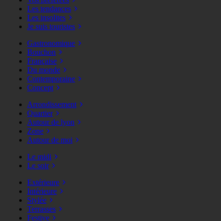
Les tendances
Les insolites
Je suis touristes
Gastronomique
Bouchon
Française
Du monde
Contemporaine
Concept
Arrondissement
Quartier
Autour de lyon
Zone
Autour de moi
Le midi
Le soir
Extérieure
Intérieure
Stylée
Terrasses
Festive