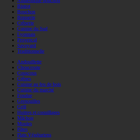
Authentique bouchon
Bistrot
Bouchon
Brasserie
Crêperie
Cuisine du Sud
Lyonnais
Provençal
Savoyard
Traditionnelle
Andouillette
Choucroute
Couscous
Crêpes
Cuisine au feu de bois
Cuisine du marché
Fondue
Grenouilles
Grill
Huitres et coquillages
Mâchon
Moules
Pâtes
Plats Végétariens