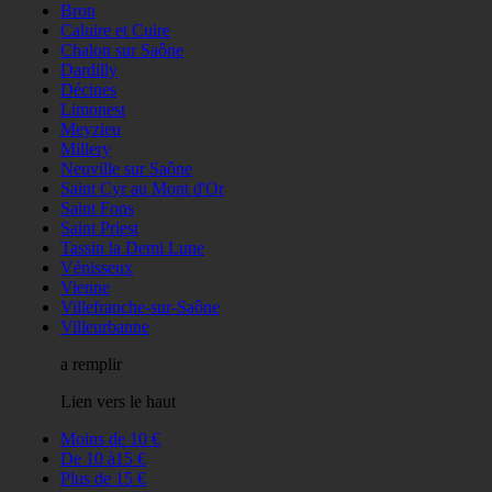
Bron
Caluire et Cuire
Chalon sur Saône
Dardilly
Décines
Limonest
Meyzieu
Millery
Neuville sur Saône
Saint Cyr au Mont d'Or
Saint Fons
Saint Priest
Tassin la Demi Lune
Vénisseux
Vienne
Villefranche-sur-Saône
Villeurbanne
a remplir
Lien vers le haut
Moins de 10 €
De 10 à15 €
Plus de 15 €