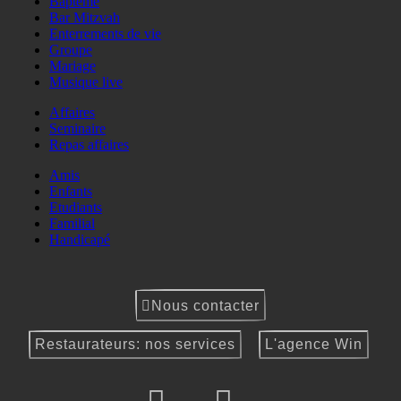
Baptême
Bar Mitzvah
Enterrements de vie
Groupe
Mariage
Musique live
Affaires
Seminaire
Repas affaires
Amis
Enfants
Etudiants
Familial
Handicapé
Nous contacter
Restaurateurs: nos services
L'agence Win