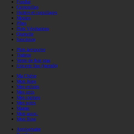
Fondue
Grenouilles
Huitres et coquillages
Moules
Pâtes
Plats Végétariens
Quenelle
Saucisson
Plats àemporter
Traiteur
Vente de foie gras
Epicerie fine (bientôt)
Ma Chérie
Mon Jules
Mes enfants
Mes amis
Mes copines
Mes potes
Mamie
Mon assoc.
Mon Boss
Anniversaire