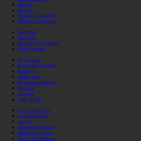
Bateau
Péniche
Terrasses Chauffées
Terrain de pétanque
Cheminée
Musicale
Patrimoine Lyonnais
Décor original
Romantique
Bistrot de caractère
Branché
Happy chic
Restaurant dansant
Atypique
Auberge
Table d'hôte
Au bord de l'eau
Charme urbain
Au vert
Premières terrasses
Terrasses secrètes
Toutes les terrasses