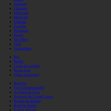
Japonais
Libanais
Marocain
Mexicain
Oriental
Pizzéria
Portugais
Russe
Tex Mex
Thaï
Vietnamien
Bio
Buffet
Cours de cuisine
Resto àvin
Vente àemporter
Rooftop
Vue Exceptionnelle
Au bord de l'eau
Au bord du Grand Large
Berges du Rhône
Bord de Saône
Nature détente