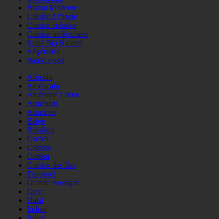
Bistrot Moderne
Cuisine à l'azote
Cuisine créative
Cuisine moléculaire
Santé Bio Naturel
Végétarien
World Food
Africain
Américain
Amérique Latine
Arménien
Asiatique
Belge
Brésilien
Cacher
Chinois
Coréen
Cuisine des Iles
Espagnol
Grande Bretagne
Grec
Halal
Indien
Italien