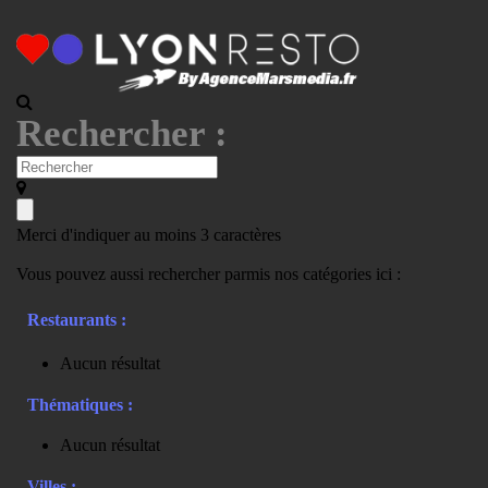
Rechercher :
Merci d'indiquer au moins 3 caractères
Vous pouvez aussi rechercher parmis nos catégories ici :
Restaurants :
Aucun résultat
Thématiques :
Aucun résultat
Villes :