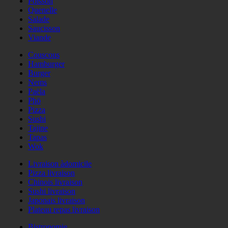
Poisson
Quenelle
Salade
Saucisson
Viande
Couscous
Hamburger
Burger
Nems
Paëla
Phö
Pizza
Sushi
Tajine
Tapas
Wok
Livraison àdomicile
Pizza livraison
Chinois livraison
Sushi livraison
Japonais livraison
Plateau repas livraison
Bistronomie