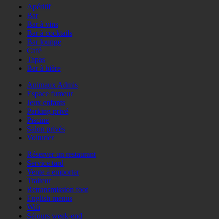
Apéritif
Bar
Bar à vins
Bar à cocktails
Bar lounge
Café
Tapas
Bar à bière
Animaux Admis
Espace fumeur
Jeux enfants
Parking privé
Piscine
Salon privés
Voiturier
Réserver un restaurant
Service tard
Vente à emporter
Traiteur
Retransmission foot
English menus
Wifi
Séjours week-end