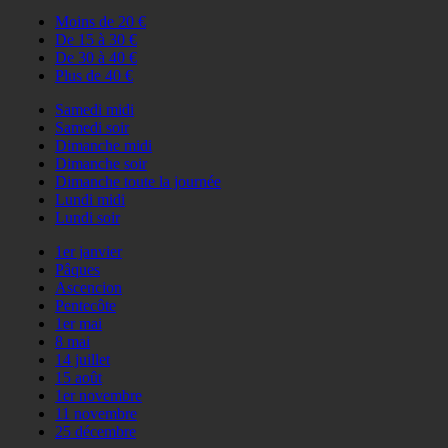
Moins de 20 €
De 15 à 30 €
De 30 à 40 €
Plus de 40 €
Samedi midi
Samedi soir
Dimanche midi
Dimanche soir
Dimanche toute la journée
Lundi midi
Lundi soir
1er janvier
Pâques
Ascencion
Pentecôte
1er mai
8 mai
14 juillet
15 août
1er novembre
11 novembre
25 décembre