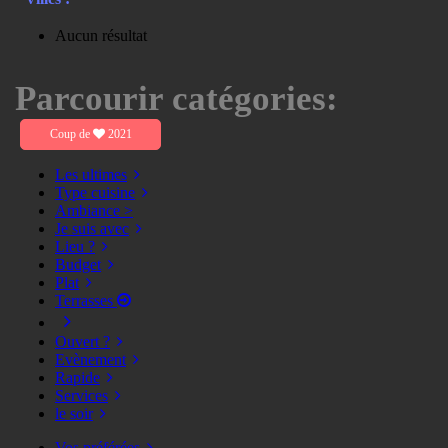
Aucun résultat
Parcourir catégories:
Coup de
2021
Les ultimes
Type cuisine
Ambiance >
Je suis avec
Lieu ?
Budget
Plat
Terrasses
Ouvert ?
Evènement
Rapide
Services
le soir
Vos préférées