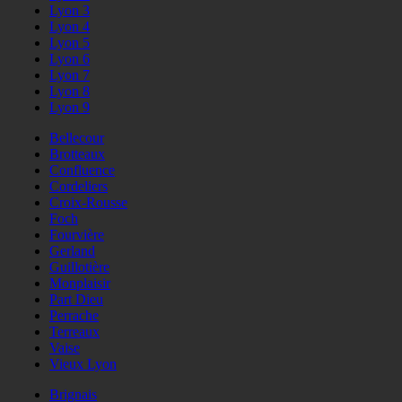
Lyon 3
Lyon 4
Lyon 5
Lyon 6
Lyon 7
Lyon 8
Lyon 9
Bellecour
Brotteaux
Confluence
Cordeliers
Croix-Rousse
Foch
Fourvière
Gerland
Guillotière
Monplaisir
Part Dieu
Perrache
Terreaux
Vaise
Vieux Lyon
Brignais