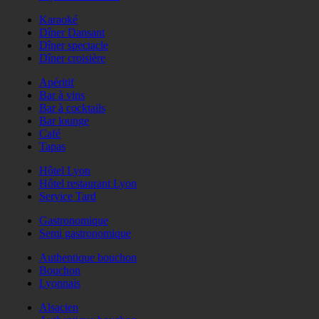
Karaoké
Dîner Dansant
Dîner spectacle
Dîner croisière
Apéritif
Bar à vins
Bar à cocktails
Bar lounge
Café
Tapas
Hôtel Lyon
Hôtel restaurant Lyon
Service Tard
Gastronomique
Semi gastronomique
Authentique bouchon
Bouchon
Lyonnais
Alsacien