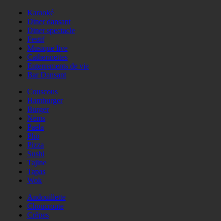
Karaoké
Diner dansant
Diner spectacle
Festif
Musique live
Catherinettes
Enterrements de vie
Bar Dansant
Couscous
Hamburger
Burger
Nems
Paëla
Phö
Pizza
Sushi
Tajine
Tapas
Wok
Andouillette
Choucroute
Crêpes