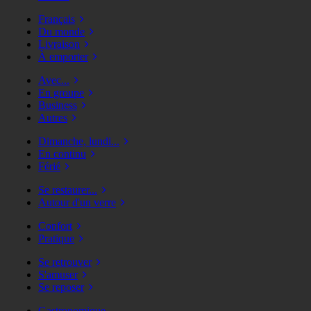
Français
Du monde
Livraison
À emporter
Avec...
En groupe
Business
Autres
Dimanche, lundi...
En continu
Férié
Se restaurer...
Autour d'un verre
Confort
Pratique
Se retrouver
S'amuser
Se reposer
Gastronomique