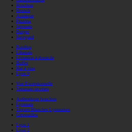
Bouchon
Brunch
Asiatique
Pizzéria
Japonais
Burger
Savoyard
Rooftop
Libanais
Livraison à domicile
Buffet
Bar à vins
Lyon 9
Vue Exceptionnelle
Terrasses secrètes
Authentique bouchon
Lyonnais
Toques Blanches Lyonnaises
Grenouilles
Lyon 1
Lyon 2