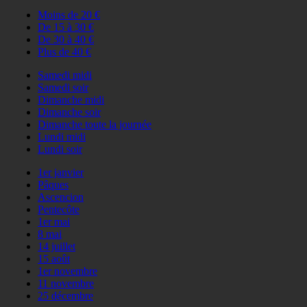
Moins de 20 €
De 15 à 30 €
De 30 à 40 €
Plus de 40 €
Samedi midi
Samedi soir
Dimanche midi
Dimanche soir
Dimanche toute la journée
Lundi midi
Lundi soir
1er janvier
Pâques
Ascencion
Pentecôte
1er mai
8 mai
14 juillet
15 août
1er novembre
11 novembre
25 décembre