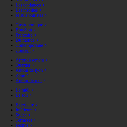
Les tendances
Les insolites
Je suis touristes
Gastronomique
Bouchon
Française
Du monde
Contemporaine
Concept
Arrondissement
Quartier
Autour de lyon
Zone
Autour de moi
Le midi
Le soir
Extérieure
Intérieure
Stylée
Terrasses
Festive