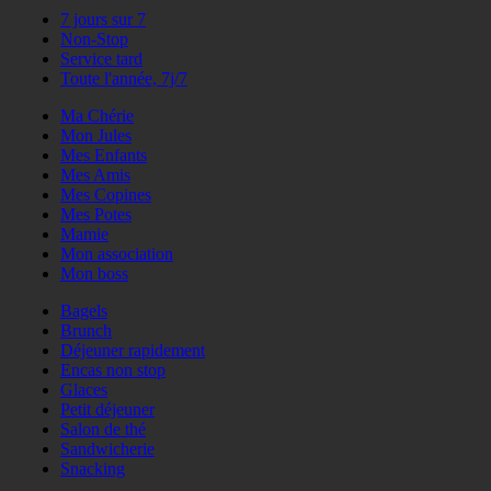
7 jours sur 7
Non-Stop
Service tard
Toute l'année, 7j/7
Ma Chérie
Mon Jules
Mes Enfants
Mes Amis
Mes Copines
Mes Potes
Mamie
Mon association
Mon boss
Bagels
Brunch
Déjeuner rapidement
Encas non stop
Glaces
Petit déjeuner
Salon de thé
Sandwicherie
Snacking