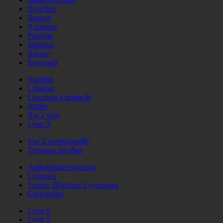
Bouchon
Brunch
Asiatique
Pizzéria
Japonais
Burger
Savoyard
Rooftop
Libanais
Livraison à domicile
Buffet
Bar à vins
Lyon 9
Vue Exceptionnelle
Terrasses secrètes
Authentique bouchon
Lyonnais
Toques Blanches Lyonnaises
Grenouilles
Lyon 1
Lyon 2