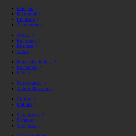
Français
Du monde
Livraison
À emporter
Avec...
En groupe
Business
Autres
Dimanche, lundi...
En continu
Férié
Se restaurer...
Autour d'un verre
Confort
Pratique
Se retrouver
S'amuser
Se reposer
Gastronomique