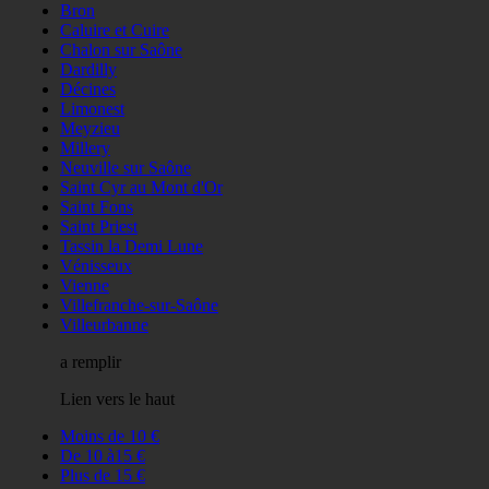
Bron
Caluire et Cuire
Chalon sur Saône
Dardilly
Décines
Limonest
Meyzieu
Millery
Neuville sur Saône
Saint Cyr au Mont d'Or
Saint Fons
Saint Priest
Tassin la Demi Lune
Vénisseux
Vienne
Villefranche-sur-Saône
Villeurbanne
a remplir
Lien vers le haut
Moins de 10 €
De 10 à15 €
Plus de 15 €