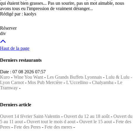
qui étaient bien grasses... Pas un sourire, pas un mot aimable, nous
avons tous eu l'impression de vraiment déranger...
Rédigé par : kaolys
Réserver
div
Haut de la page
Derniers restaurants
Date : 07 08 2026 07:57
Kuro
-
Wine You Want
-
Les Grands Buffets Lyonnais
-
Lulu & Lulu -
Lyon Carnot
-
Mos Pub Mercière
-
L'Uccellino
-
Chalyamba
-
Le
Tramway
-
Derniers article
Ouvert 14 février Saint-Valentin
-
Ouvert du 12 au 18 août
-
Ouvert du
5 au 11 aout
-
Ouvert tout le mois d aout
-
Ouvert le 15 aout
-
Fete des
Peres
-
Fete des Peres
-
Fete des meres
-