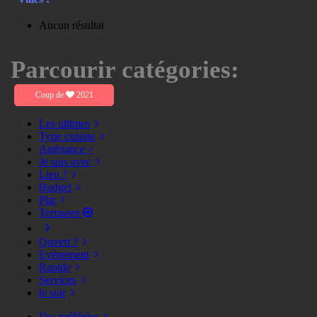
Aucun résultat
Parcourir catégories:
Coup de
2021
Les ultimes
Type cuisine
Ambiance >
Je suis avec
Lieu ?
Budget
Plat
Terrasses
Ouvert ?
Evènement
Rapide
Services
le soir
Vos préférées