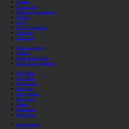
Fondue
Grenouilles
Huitres et coquillages
Moules
Pâtes
Plats Végétariens
Quenelle
Saucisson
Plats àemporter
Traiteur
Vente de foie gras
Epicerie fine (bientôt)
Ma Chérie
Mon Jules
Mes enfants
Mes amis
Mes copines
Mes potes
Mamie
Mon assoc.
Mon Boss
Anniversaire