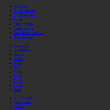
Karaoké
Diner dansant
Diner spectacle
Festif
Musique live
Catherinettes
Enterrements de vie
Bar Dansant
Couscous
Hamburger
Burger
Nems
Paëla
Phö
Pizza
Sushi
Tajine
Tapas
Wok
Andouillette
Choucroute
Crêpes