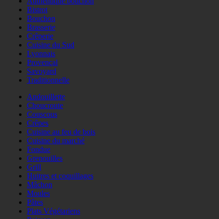
Authentique bouchon
Bistrot
Bouchon
Brasserie
Crêperie
Cuisine du Sud
Lyonnais
Provençal
Savoyard
Traditionnelle
Andouillette
Choucroute
Couscous
Crêpes
Cuisine au feu de bois
Cuisine du marché
Fondue
Grenouilles
Grill
Huitres et coquillages
Mâchon
Moules
Pâtes
Plats Végétariens