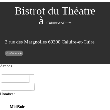
Bistrot du Théatre
à
Caluire-et-Cuire
2 rue des Margnolles 69300 Caluire-et-Cuire
Traditionnelle
Actions
04 78 39 96 42
ITINERAIRE
DONNER AVIS
Horaires :
Midi
Soir