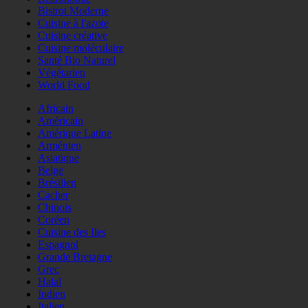
Bistrot Moderne
Cuisine à l'azote
Cuisine créative
Cuisine moléculaire
Santé Bio Naturel
Végétarien
World Food
Africain
Américain
Amérique Latine
Arménien
Asiatique
Belge
Brésilien
Cacher
Chinois
Coréen
Cuisine des Iles
Espagnol
Grande Bretagne
Grec
Halal
Indien
Italien