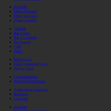
Karaoké
Dîner Dansant
Dîner spectacle
Dîner croisière
Apéritif
Bar à vins
Bar à cocktails
Bar lounge
Café
Tapas
Hôtel Lyon
Hôtel restaurant Lyon
Service Tard
Gastronomique
Semi gastronomique
Authentique bouchon
Bouchon
Lyonnais
Alsacien