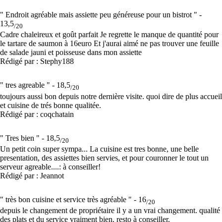
" Endroit agréable mais assiette peu généreuse pour un bistrot " -
13,5
/20
Cadre chaleireux et goût parfait Je regrette le manque de quantité pour
le tartare de saumon à 16euro Et j'aurai aimé ne pas trouver une feuille
de salade jauni et poisseuse dans mon assiette
Rédigé par : Stephy188
" tres agreable " -
18,5
/20
toujours aussi bon depuis notre dernière visite. quoi dire de plus accueil
et cuisine de trés bonne qualitée.
Rédigé par : coqchatain
" Tres bien " -
18,5
/20
Un petit coin super sympa... La cuisine est tres bonne, une belle
presentation, des assiettes bien servies, et pour couronner le tout un
serveur agreable....: à conseiller!
Rédigé par : Jeannot
" très bon cuisine et service très agréable " -
16
/20
depuis le changement de propriétaire il y a un vrai changement. qualité
des plats et du service vraiment bien. resto à conseiller.