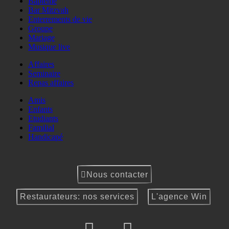
Baptême
Bar Mitzvah
Enterrements de vie
Groupe
Mariage
Musique live
Affaires
Seminaire
Repas affaires
Amis
Enfants
Etudiants
Familial
Handicapé
Nous contacter
Restaurateurs: nos services
L'agence Win