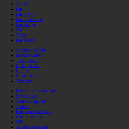
Apéritif
Bar
Bar à vins
Bar à cocktails
Bar lounge
Café
Tapas
Bar à bière
Animaux Admis
Espace fumeur
Jeux enfants
Parking privé
Piscine
Salon privés
Voiturier
Réserver un restaurant
Service tard
Vente à emporter
Traiteur
Retransmission foot
English menus
Wifi
Séjours week-end