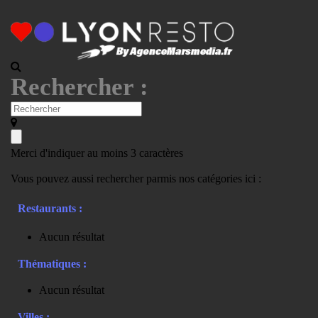
Rechercher :
Merci d'indiquer au moins 3 caractères
Vous pouvez aussi rechercher parmis nos catégories ici :
Restaurants :
Aucun résultat
Thématiques :
Aucun résultat
Villes :