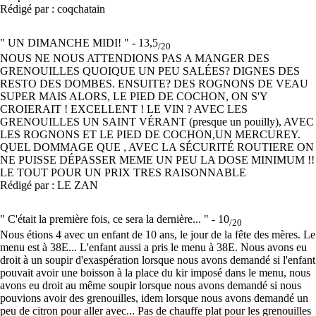
Rédigé par : coqchatain
" UN DIMANCHE MIDI! " -
13,5
/20
NOUS NE NOUS ATTENDIONS PAS A MANGER DES
GRENOUILLES QUOIQUE UN PEU SALÉES? DIGNES DES
RESTO DES DOMBES. ENSUITE? DES ROGNONS DE VEAU
SUPER MAIS ALORS, LE PIED DE COCHON, ON S'Y
CROIERAIT ! EXCELLENT ! LE VIN ? AVEC LES
GRENOUILLES UN SAINT VÉRANT (presque un pouilly), AVEC
LES ROGNONS ET LE PIED DE COCHON,UN MERCUREY.
QUEL DOMMAGE QUE , AVEC LA SÉCURITÉ ROUTIERE ON
NE PUISSE DÉPASSER MEME UN PEU LA DOSE MINIMUM !!
LE TOUT POUR UN PRIX TRES RAISONNABLE
Rédigé par : LE ZAN
" C'était la première fois, ce sera la dernière... " -
10
/20
Nous étions 4 avec un enfant de 10 ans, le jour de la fête des mères. Le
menu est à 38E... L'enfant aussi a pris le menu à 38E. Nous avons eu
droit à un soupir d'exaspération lorsque nous avons demandé si l'enfant
pouvait avoir une boisson à la place du kir imposé dans le menu, nous
avons eu droit au même soupir lorsque nous avons demandé si nous
pouvions avoir des grenouilles, idem lorsque nous avons demandé un
peu de citron pour aller avec... Pas de chauffe plat pour les grenouilles