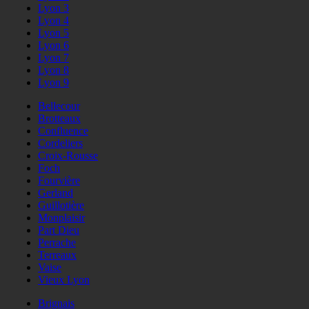
Lyon 3
Lyon 4
Lyon 5
Lyon 6
Lyon 7
Lyon 8
Lyon 9
Bellecour
Brotteaux
Confluence
Cordeliers
Croix-Rousse
Foch
Fourvière
Gerland
Guillotière
Monplaisir
Part Dieu
Perrache
Terreaux
Vaise
Vieux Lyon
Brignais