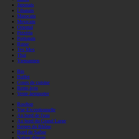
Japonais
Libanais
Marocain
Mexicain
Oriental
Pizzéria
Portugais
Russe
Tex Mex
Thaï
Vietnamien
Bio
Buffet
Cours de cuisine
Resto àvin
Vente àemporter
Rooftop
Vue Exceptionnelle
Au bord de l'eau
Au bord du Grand Large
Berges du Rhône
Bord de Saône
Nature détente