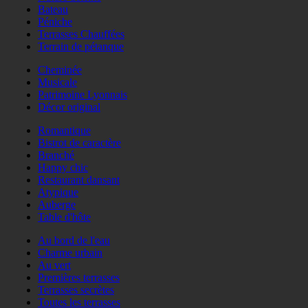
Bateau
Péniche
Terrasses Chauffées
Terrain de pétanque
Cheminée
Musicale
Patrimoine Lyonnais
Décor original
Romantique
Bistrot de caractère
Branché
Happy chic
Restaurant dansant
Atypique
Auberge
Table d'hôte
Au bord de l'eau
Charme urbain
Au vert
Premières terrasses
Terrasses secrètes
Toutes les terrasses