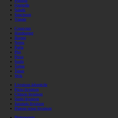
Poisson
Quenelle
Salade
Saucisson
Viande
Couscous
Hamburger
Burger
Nems
Paëla
Phö
Pizza
Sushi
Tajine
Tapas
Wok
Livraison àdomicile
Pizza livraison
Chinois livraison
Sushi livraison
Japonais livraison
Plateau repas livraison
Bistronomie