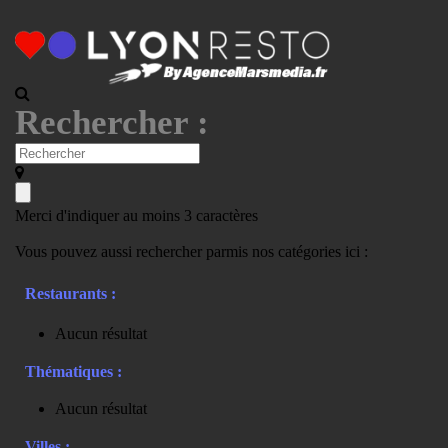
Rechercher :
Merci d'indiquer au moins 3 caractères
Vous pouvez aussi rechercher parmis nos catégories ici :
Restaurants :
Aucun résultat
Thématiques :
Aucun résultat
Villes :