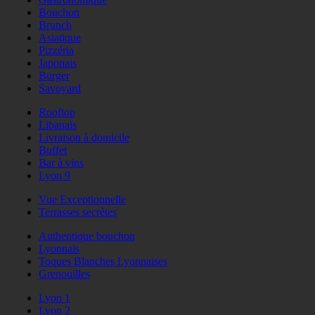
Bouchon
Brunch
Asiatique
Pizzéria
Japonais
Burger
Savoyard
Rooftop
Libanais
Livraison à domicile
Buffet
Bar à vins
Lyon 9
Vue Exceptionnelle
Terrasses secrètes
Authentique bouchon
Lyonnais
Toques Blanches Lyonnaises
Grenouilles
Lyon 1
Lyon 2