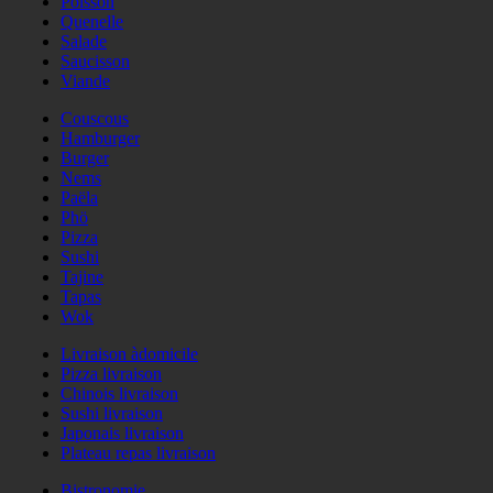
Poisson
Quenelle
Salade
Saucisson
Viande
Couscous
Hamburger
Burger
Nems
Paëla
Phö
Pizza
Sushi
Tajine
Tapas
Wok
Livraison àdomicile
Pizza livraison
Chinois livraison
Sushi livraison
Japonais livraison
Plateau repas livraison
Bistronomie