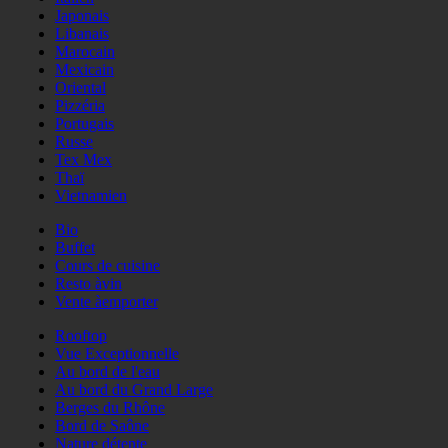
Japonais
Libanais
Marocain
Mexicain
Oriental
Pizzéria
Portugais
Russe
Tex Mex
Thaï
Vietnamien
Bio
Buffet
Cours de cuisine
Resto àvin
Vente àemporter
Rooftop
Vue Exceptionnelle
Au bord de l'eau
Au bord du Grand Large
Berges du Rhône
Bord de Saône
Nature détente