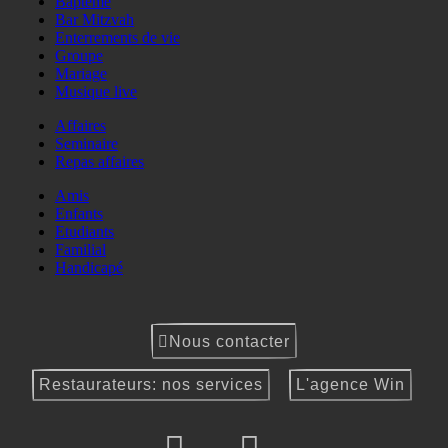
Baptême
Bar Mitzvah
Enterrements de vie
Groupe
Mariage
Musique live
Affaires
Seminaire
Repas affaires
Amis
Enfants
Etudiants
Familial
Handicapé
Nous contacter
Restaurateurs: nos services
L'agence Win