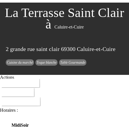
La Terrasse Saint Clair
à
Caluire-et-Cuire
2 grande rue saint clair 69300 Caluire-et-Cuire
Cuisine du marché
Toque blanche
Table Gourmande
Actions
04 72 27 37 37
ITINERAIRE
DONNER AVIS
Horaires :
Midi
Soir