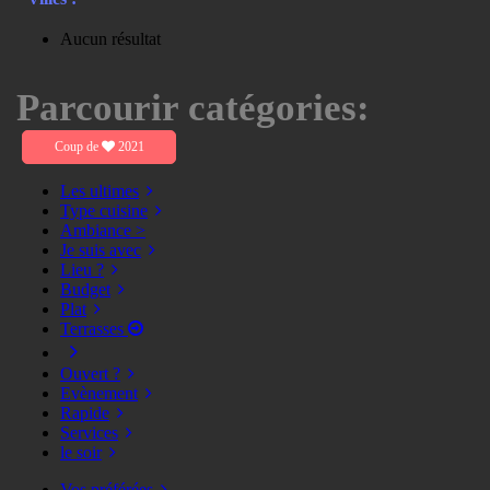
Aucun résultat
Parcourir catégories:
Coup de
2021
Les ultimes
Type cuisine
Ambiance >
Je suis avec
Lieu ?
Budget
Plat
Terrasses
Ouvert ?
Evènement
Rapide
Services
le soir
Vos préférées