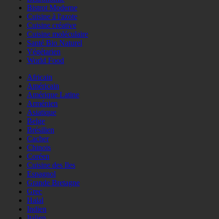
Bistrot Moderne
Cuisine à l'azote
Cuisine créative
Cuisine moléculaire
Santé Bio Naturel
Végétarien
World Food
Africain
Américain
Amérique Latine
Arménien
Asiatique
Belge
Brésilien
Cacher
Chinois
Coréen
Cuisine des Iles
Espagnol
Grande Bretagne
Grec
Halal
Indien
Italien