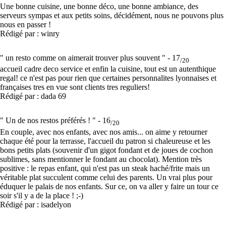
Une bonne cuisine, une bonne déco, une bonne ambiance, des
serveurs sympas et aux petits soins, décidément, nous ne pouvons plus
nous en passer !
Rédigé par : winry
" un resto comme on aimerait trouver plus souvent " -
17
/20
accueil cadre deco service et enfin la cuisine, tout est un autenthique
regal! ce n'est pas pour rien que certaines personnalites lyonnaises et
françaises tres en vue sont clients tres reguliers!
Rédigé par : dada 69
" Un de nos restos préférés ! " -
16
/20
En couple, avec nos enfants, avec nos amis... on aime y retourner
chaque été pour la terrasse, l'accueil du patron si chaleureuse et les
bons petits plats (souvenir d'un gigot fondant et de joues de cochon
sublimes, sans mentionner le fondant au chocolat). Mention très
positive : le repas enfant, qui n'est pas un steak haché/frite mais un
véritable plat succulent comme celui des parents. Un vrai plus pour
éduquer le palais de nos enfants. Sur ce, on va aller y faire un tour ce
soir s'il y a de la place ! ;-)
Rédigé par : isadelyon