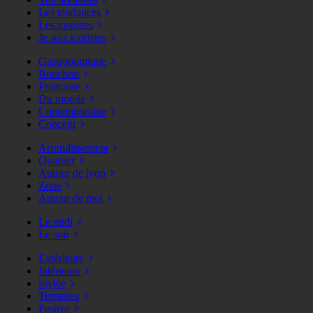
Les tendances
Les insolites
Je suis touristes
Gastronomique
Bouchon
Française
Du monde
Contemporaine
Concept
Arrondissement
Quartier
Autour de lyon
Zone
Autour de moi
Le midi
Le soir
Extérieure
Intérieure
Stylée
Terrasses
Festive