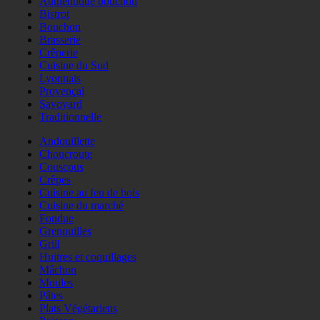
Authentique bouchon
Bistrot
Bouchon
Brasserie
Crêperie
Cuisine du Sud
Lyonnais
Provençal
Savoyard
Traditionnelle
Andouillette
Choucroute
Couscous
Crêpes
Cuisine au feu de bois
Cuisine du marché
Fondue
Grenouilles
Grill
Huitres et coquillages
Mâchon
Moules
Pâtes
Plats Végétariens