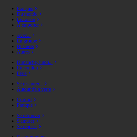
Français
Du monde
Livraison
À emporter
Avec...
En groupe
Business
Autres
Dimanche, lundi...
En continu
Férié
Se restaurer...
Autour d'un verre
Confort
Pratique
Se retrouver
S'amuser
Se reposer
Gastronomique