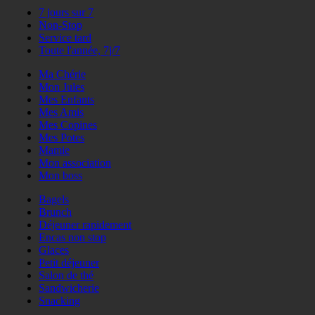
7 jours sur 7
Non-Stop
Service tard
Toute l'année, 7j/7
Ma Chérie
Mon Jules
Mes Enfants
Mes Amis
Mes Copines
Mes Potes
Mamie
Mon association
Mon boss
Bagels
Brunch
Déjeuner rapidement
Encas non stop
Glaces
Petit déjeuner
Salon de thé
Sandwicherie
Snacking