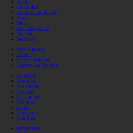
Fondue
Grenouilles
Huitres et coquillages
Moules
Pâtes
Plats Végétariens
Quenelle
Saucisson
Plats àemporter
Traiteur
Vente de foie gras
Epicerie fine (bientôt)
Ma Chérie
Mon Jules
Mes enfants
Mes amis
Mes copines
Mes potes
Mamie
Mon assoc.
Mon Boss
Anniversaire