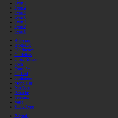
Lyon 3
Lyon 4
Lyon 5
Lyon 6
Lyon 7
Lyon 8
Lyon 9
Bellecour
Brotteaux
Confluence
Cordeliers
Croix-Rousse
Foch
Fourvière
Gerland
Guillotière
Monplaisir
Part Dieu
Perrache
Terreaux
Vaise
Vieux Lyon
Brignais