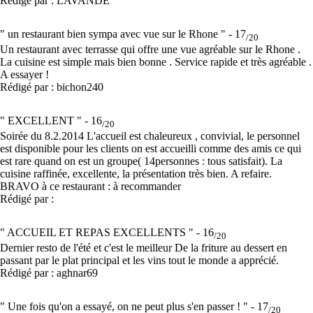
Rédigé par : LAVANDE
" un restaurant bien sympa avec vue sur le Rhone " -
17
/20
Un restaurant avec terrasse qui offre une vue agréable sur le Rhone .
La cuisine est simple mais bien bonne . Service rapide et très agréable .
A essayer !
Rédigé par : bichon240
" EXCELLENT " -
16
/20
Soirée du 8.2.2014 L'accueil est chaleureux , convivial, le personnel
est disponible pour les clients on est accueilli comme des amis ce qui
est rare quand on est un groupe( 14personnes : tous satisfait). La
cuisine raffinée, excellente, la présentation très bien. A refaire.
BRAVO à ce restaurant : à recommander
Rédigé par :
" ACCUEIL ET REPAS EXCELLENTS " -
16
/20
Dernier resto de l'été et c'est le meilleur De la friture au dessert en
passant par le plat principal et les vins tout le monde a apprécié.
Rédigé par : aghnar69
" Une fois qu'on a essayé, on ne peut plus s'en passer ! " -
17
/20