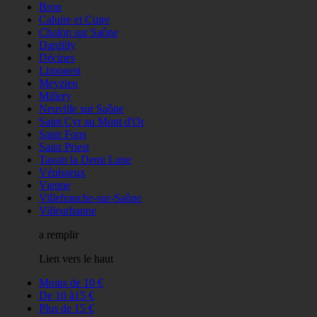
Bron
Caluire et Cuire
Chalon sur Saône
Dardilly
Décines
Limonest
Meyzieu
Millery
Neuville sur Saône
Saint Cyr au Mont d'Or
Saint Fons
Saint Priest
Tassin la Demi Lune
Vénisseux
Vienne
Villefranche-sur-Saône
Villeurbanne
a remplir
Lien vers le haut
Moins de 10 €
De 10 à15 €
Plus de 15 €