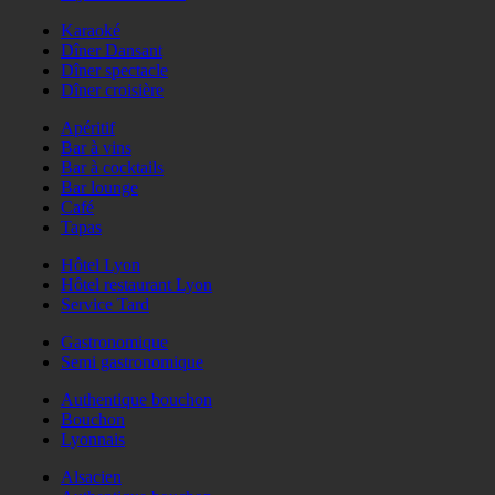
Karaoké
Dîner Dansant
Dîner spectacle
Dîner croisière
Apéritif
Bar à vins
Bar à cocktails
Bar lounge
Café
Tapas
Hôtel Lyon
Hôtel restaurant Lyon
Service Tard
Gastronomique
Semi gastronomique
Authentique bouchon
Bouchon
Lyonnais
Alsacien