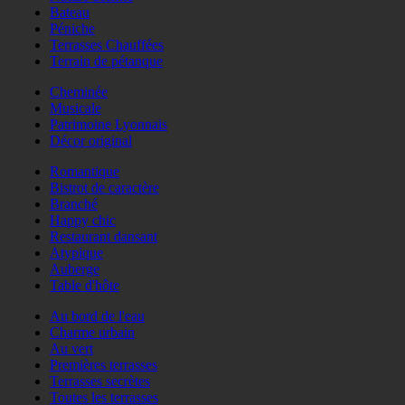
Bateau
Péniche
Terrasses Chauffées
Terrain de pétanque
Cheminée
Musicale
Patrimoine Lyonnais
Décor original
Romantique
Bistrot de caractère
Branché
Happy chic
Restaurant dansant
Atypique
Auberge
Table d'hôte
Au bord de l'eau
Charme urbain
Au vert
Premières terrasses
Terrasses secrètes
Toutes les terrasses