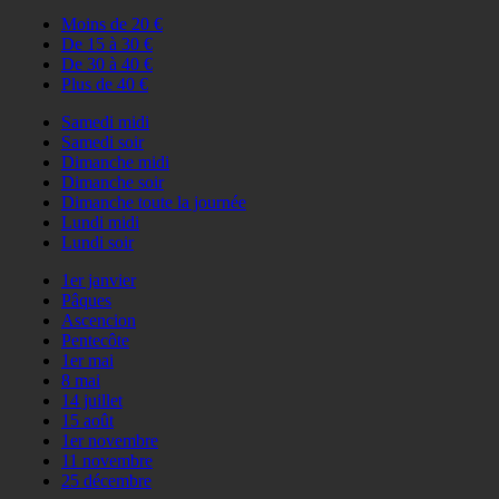
Moins de 20 €
De 15 à 30 €
De 30 à 40 €
Plus de 40 €
Samedi midi
Samedi soir
Dimanche midi
Dimanche soir
Dimanche toute la journée
Lundi midi
Lundi soir
1er janvier
Pâques
Ascencion
Pentecôte
1er mai
8 mai
14 juillet
15 août
1er novembre
11 novembre
25 décembre