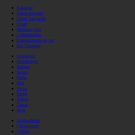
Karaoké
Diner dansant
Diner spectacle
Festif
Musique live
Catherinettes
Enterrements de vie
Bar Dansant
Couscous
Hamburger
Burger
Nems
Paëla
Phö
Pizza
Sushi
Tajine
Tapas
Wok
Andouillette
Choucroute
Crêpes