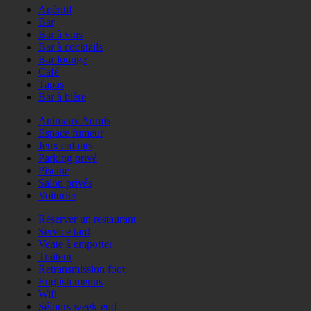
Apéritif
Bar
Bar à vins
Bar à cocktails
Bar lounge
Café
Tapas
Bar à bière
Animaux Admis
Espace fumeur
Jeux enfants
Parking privé
Piscine
Salon privés
Voiturier
Réserver un restaurant
Service tard
Vente à emporter
Traiteur
Retransmission foot
English menus
Wifi
Séjours week-end