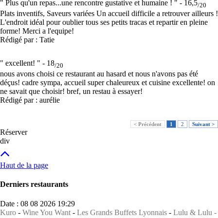
" Plus qu'un repas...une rencontre gustative et humaine ! " -
16,5
/20
Plats inventifs, Saveurs variées Un accueil difficile a retrouver ailleurs !
L'endroit idéal pour oublier tous ses petits tracas et repartir en pleine
forme! Merci a l'equipe!
Rédigé par : Tatie
" excellent! " -
18
/20
nous avons choisi ce restaurant au hasard et nous n'avons pas été
déçus! cadre sympa, accueil super chaleureux et cuisine excellente! on
ne savait que choisir! bref, un restau à essayer!
Rédigé par : aurélie
< Précédent
1
2
Suivant >
Réserver
div
Haut de la page
Derniers restaurants
Date : 08 08 2026 19:29
Kuro
-
Wine You Want
-
Les Grands Buffets Lyonnais
-
Lulu & Lulu -