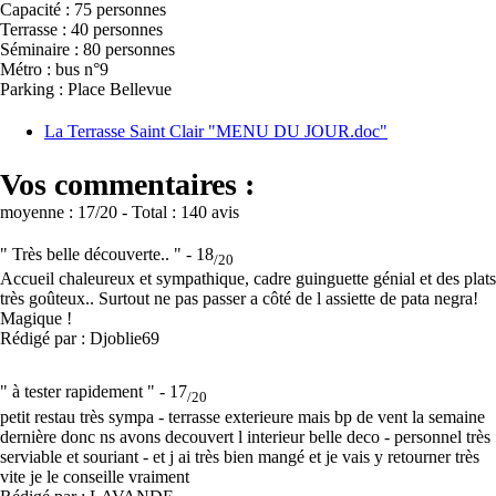
Capacité : 75 personnes
Terrasse : 40 personnes
Séminaire : 80 personnes
Métro : bus n°9
Parking : Place Bellevue
La Terrasse Saint Clair "MENU DU JOUR.doc"
Vos commentaires :
moyenne :
17
/20
- Total :
140 avis
" Très belle découverte.. " -
18
/20
Accueil chaleureux et sympathique, cadre guinguette génial et des plats
très goûteux.. Surtout ne pas passer a côté de l assiette de pata negra!
Magique !
Rédigé par : Djoblie69
" à tester rapidement " -
17
/20
petit restau très sympa - terrasse exterieure mais bp de vent la semaine
dernière donc ns avons decouvert l interieur belle deco - personnel très
serviable et souriant - et j ai très bien mangé et je vais y retourner très
vite je le conseille vraiment