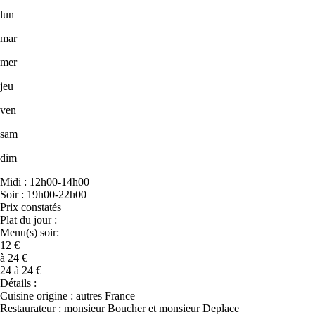
lun
mar
mer
jeu
ven
sam
dim
Midi : 12h00-14h00
Soir : 19h00-22h00
Prix constatés
Plat du jour :
Menu(s) soir:
12 €
à 24 €
24 à 24 €
Détails :
Cuisine origine : autres France
Restaurateur : monsieur Boucher et monsieur Deplace