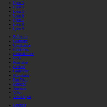
Lyon 3
Lyon 4
Lyon 5
Lyon 6
Lyon 7
Lyon 8
Lyon 9
Bellecour
Brotteaux
Confluence
Cordeliers
Croix-Rousse
Foch
Fourvière
Gerland
Guillotière
Monplaisir
Part Dieu
Perrache
Terreaux
Vaise
Vieux Lyon
Brignais