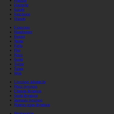
Poisson
Quenelle
Salade
Saucisson
Viande
Couscous
Hamburger
Burger
Nems
Paëla
Phö
Pizza
Sushi
Tajine
Tapas
Wok
Livraison àdomicile
Pizza livraison
Chinois livraison
Sushi livraison
Japonais livraison
Plateau repas livraison
Bistronomie