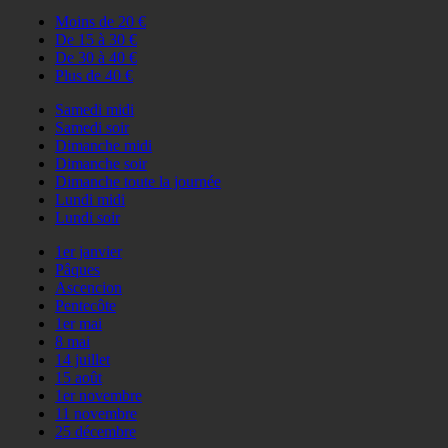
Moins de 20 €
De 15 à 30 €
De 30 à 40 €
Plus de 40 €
Samedi midi
Samedi soir
Dimanche midi
Dimanche soir
Dimanche toute la journée
Lundi midi
Lundi soir
1er janvier
Pâques
Ascencion
Pentecôte
1er mai
8 mai
14 juillet
15 août
1er novembre
11 novembre
25 décembre