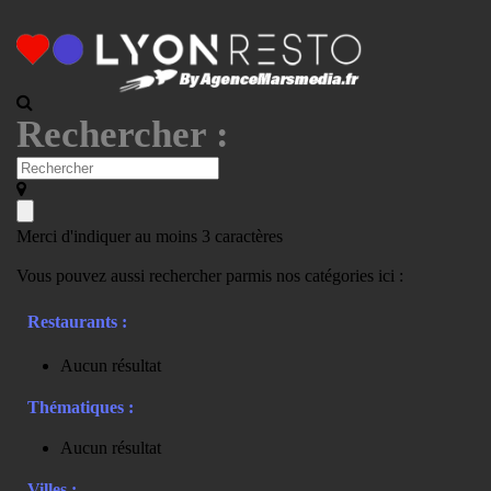
Rechercher :
Merci d'indiquer au moins 3 caractères
Vous pouvez aussi rechercher parmis nos catégories ici :
Restaurants :
Aucun résultat
Thématiques :
Aucun résultat
Villes :