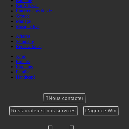
Baptême
Bar Mitzvah
Enterrements de vie
Groupe
Mariage
Musique live
Affaires
Seminaire
Repas affaires
Amis
Enfants
Etudiants
Familial
Handicapé
Nous contacter
Restaurateurs: nos services
L'agence Win