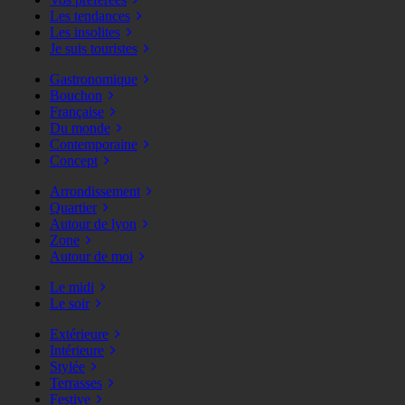
Les tendances
Les insolites
Je suis touristes
Gastronomique
Bouchon
Française
Du monde
Contemporaine
Concept
Arrondissement
Quartier
Autour de lyon
Zone
Autour de moi
Le midi
Le soir
Extérieure
Intérieure
Stylée
Terrasses
Festive