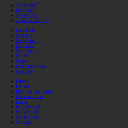
7 jours sur 7
Non-Stop
Service tard
Toute l'année, 7j/7
Ma Chérie
Mon Jules
Mes Enfants
Mes Amis
Mes Copines
Mes Potes
Mamie
Mon association
Mon boss
Bagels
Brunch
Déjeuner rapidement
Encas non stop
Glaces
Petit déjeuner
Salon de thé
Sandwicherie
Snacking