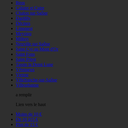
Bron
Caluire et Cuire
Chalon sur Saône
Dardilly
Décines
Limonest
Meyzieu
Millery
Neuville sur Saône
Saint Cyr au Mont d'Or
Saint Fons
Saint Priest
Tassin la Demi Lune
Vénisseux
Vienne
Villefranche-sur-Saône
Villeurbanne
a remplir
Lien vers le haut
Moins de 10 €
De 10 à15 €
Plus de 15 €