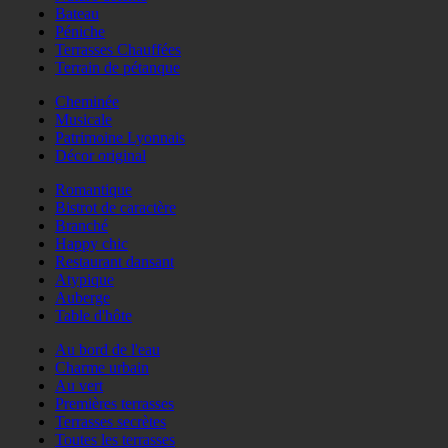
Bateau
Péniche
Terrasses Chauffées
Terrain de pétanque
Cheminée
Musicale
Patrimoine Lyonnais
Décor original
Romantique
Bistrot de caractère
Branché
Happy chic
Restaurant dansant
Atypique
Auberge
Table d'hôte
Au bord de l'eau
Charme urbain
Au vert
Premières terrasses
Terrasses secrètes
Toutes les terrasses