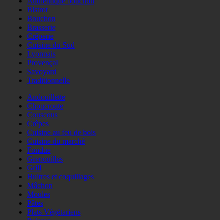
Authentique bouchon
Bistrot
Bouchon
Brasserie
Crêperie
Cuisine du Sud
Lyonnais
Provençal
Savoyard
Traditionnelle
Andouillette
Choucroute
Couscous
Crêpes
Cuisine au feu de bois
Cuisine du marché
Fondue
Grenouilles
Grill
Huitres et coquillages
Mâchon
Moules
Pâtes
Plats Végétariens