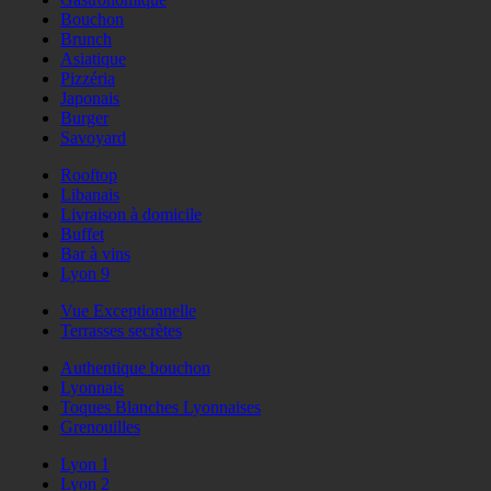
Bouchon
Brunch
Asiatique
Pizzéria
Japonais
Burger
Savoyard
Rooftop
Libanais
Livraison à domicile
Buffet
Bar à vins
Lyon 9
Vue Exceptionnelle
Terrasses secrètes
Authentique bouchon
Lyonnais
Toques Blanches Lyonnaises
Grenouilles
Lyon 1
Lyon 2