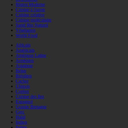
Bistrot Moderne
Cuisine à l'azote
Cuisine créative
Cuisine moléculaire
Santé Bio Naturel
Végétarien
World Food
Africain
Américain
Amérique Latine
Arménien
Asiatique
Belge
Brésilien
Cacher
Chinois
Coréen
Cuisine des Iles
Espagnol
Grande Bretagne
Grec
Halal
Indien
Italien