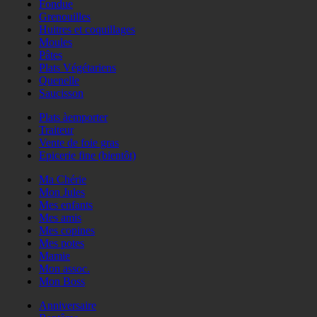
Fondue
Grenouilles
Huitres et coquillages
Moules
Pâtes
Plats Végétariens
Quenelle
Saucisson
Plats àemporter
Traiteur
Vente de foie gras
Epicerie fine (bientôt)
Ma Chérie
Mon Jules
Mes enfants
Mes amis
Mes copines
Mes potes
Mamie
Mon assoc.
Mon Boss
Anniversaire