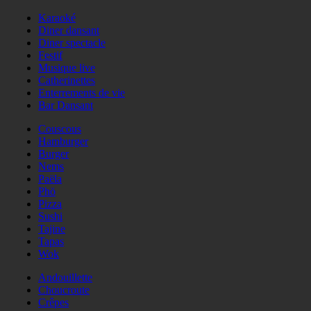
Karaoké
Diner dansant
Diner spectacle
Festif
Musique live
Catherinettes
Enterrements de vie
Bar Dansant
Couscous
Hamburger
Burger
Nems
Paëla
Phö
Pizza
Sushi
Tajine
Tapas
Wok
Andouillette
Choucroute
Crêpes