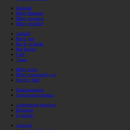
Karaoké
Dîner Dansant
Dîner spectacle
Dîner croisière
Apéritif
Bar à vins
Bar à cocktails
Bar lounge
Café
Tapas
Hôtel Lyon
Hôtel restaurant Lyon
Service Tard
Gastronomique
Semi gastronomique
Authentique bouchon
Bouchon
Lyonnais
Alsacien