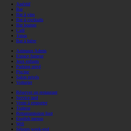
Apéritif
Bar
Bar à vins
Bar à cocktails
Bar lounge
Café
Tapas
Bar à bière
Animaux Admis
Espace fumeur
Jeux enfants
Parking privé
Piscine
Salon privés
Voiturier
Réserver un restaurant
Service tard
Vente à emporter
Traiteur
Retransmission foot
English menus
Wifi
Séjours week-end