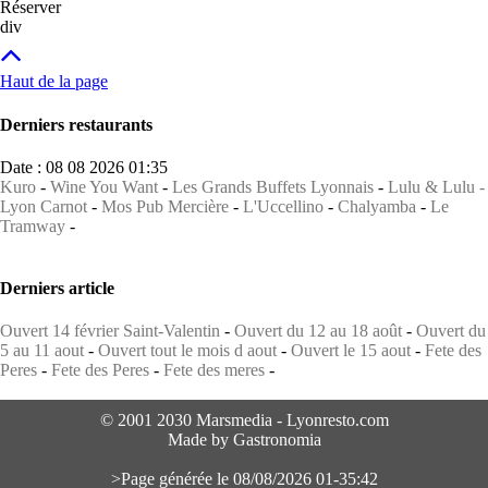
Réserver
div
Haut de la page
Derniers restaurants
Date : 08 08 2026 01:35
Kuro
-
Wine You Want
-
Les Grands Buffets Lyonnais
-
Lulu & Lulu -
Lyon Carnot
-
Mos Pub Mercière
-
L'Uccellino
-
Chalyamba
-
Le
Tramway
-
Derniers article
Ouvert 14 février Saint-Valentin
-
Ouvert du 12 au 18 août
-
Ouvert du
5 au 11 aout
-
Ouvert tout le mois d aout
-
Ouvert le 15 aout
-
Fete des
Peres
-
Fete des Peres
-
Fete des meres
-
© 2001 2030 Marsmedia - Lyonresto.com
Made by Gastronomia
>Page générée le 08/08/2026 01-35:42