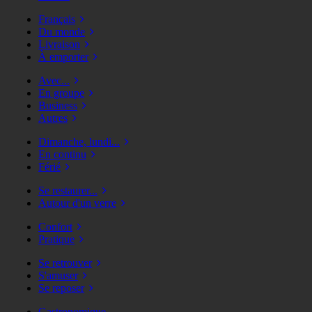
Français
Du monde
Livraison
À emporter
Avec...
En groupe
Business
Autres
Dimanche, lundi...
En continu
Férié
Se restaurer...
Autour d'un verre
Confort
Pratique
Se retrouver
S'amuser
Se reposer
Gastronomique