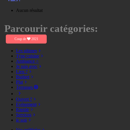
Aucun résultat
Parcourir catégories:
Coup de
2021
Les ultimes
Type cuisine
Ambiance >
Je suis avec
Lieu ?
Budget
Plat
Terrasses
Ouvert ?
Evènement
Rapide
Services
le soir
Vos préférées