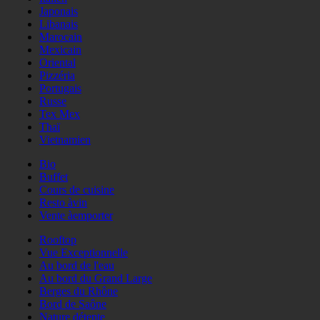
Japonais
Libanais
Marocain
Mexicain
Oriental
Pizzéria
Portugais
Russe
Tex Mex
Thaï
Vietnamien
Bio
Buffet
Cours de cuisine
Resto àvin
Vente àemporter
Rooftop
Vue Exceptionnelle
Au bord de l'eau
Au bord du Grand Large
Berges du Rhône
Bord de Saône
Nature détente