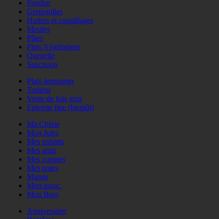
Fondue
Grenouilles
Huitres et coquillages
Moules
Pâtes
Plats Végétariens
Quenelle
Saucisson
Plats àemporter
Traiteur
Vente de foie gras
Epicerie fine (bientôt)
Ma Chérie
Mon Jules
Mes enfants
Mes amis
Mes copines
Mes potes
Mamie
Mon assoc.
Mon Boss
Anniversaire