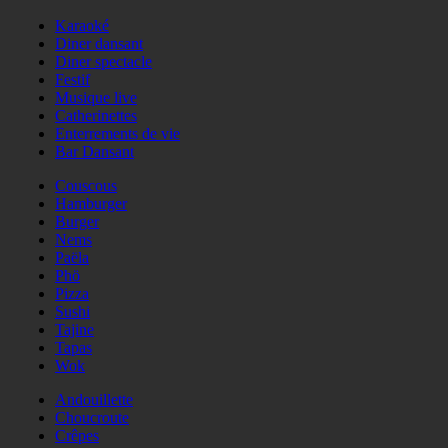
Karaoké
Diner dansant
Diner spectacle
Festif
Musique live
Catherinettes
Enterrements de vie
Bar Dansant
Couscous
Hamburger
Burger
Nems
Paëla
Phö
Pizza
Sushi
Tajine
Tapas
Wok
Andouillette
Choucroute
Crêpes