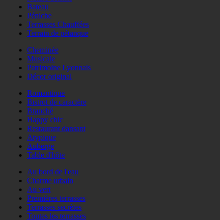
Bateau
Péniche
Terrasses Chauffées
Terrain de pétanque
Cheminée
Musicale
Patrimoine Lyonnais
Décor original
Romantique
Bistrot de caractère
Branché
Happy chic
Restaurant dansant
Atypique
Auberge
Table d'hôte
Au bord de l'eau
Charme urbain
Au vert
Premières terrasses
Terrasses secrètes
Toutes les terrasses