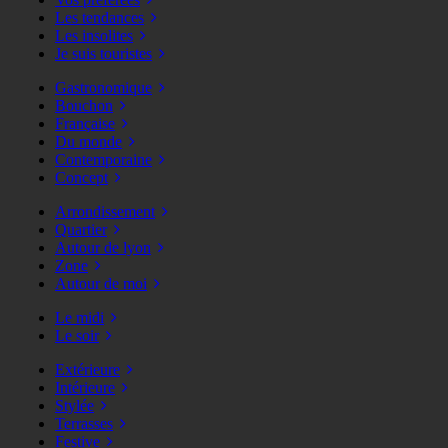
Les tendances
Les insolites
Je suis touristes
Gastronomique
Bouchon
Française
Du monde
Contemporaine
Concept
Arrondissement
Quartier
Autour de lyon
Zone
Autour de moi
Le midi
Le soir
Extérieure
Intérieure
Stylée
Terrasses
Festive