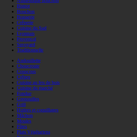
Authentique bouchon
Bistrot
Bouchon
Brasserie
Crêperie
Cuisine du Sud
Lyonnais
Provençal
Savoyard
Traditionnelle
Andouillette
Choucroute
Couscous
Crêpes
Cuisine au feu de bois
Cuisine du marché
Fondue
Grenouilles
Grill
Huitres et coquillages
Mâchon
Moules
Pâtes
Plats Végétariens