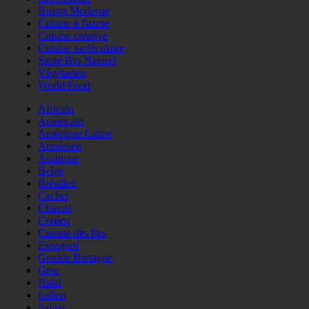
Bistrot Moderne
Cuisine à l'azote
Cuisine créative
Cuisine moléculaire
Santé Bio Naturel
Végétarien
World Food
Africain
Américain
Amérique Latine
Arménien
Asiatique
Belge
Brésilien
Cacher
Chinois
Coréen
Cuisine des Iles
Espagnol
Grande Bretagne
Grec
Halal
Indien
Italien