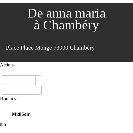
De anna maria
à Chambéry
Place Place Monge 73000 Chambéry
Actions
04 79 33 24 42
ITINERAIRE
DONNER AVIS
Horaires :
Midi
Soir
lun