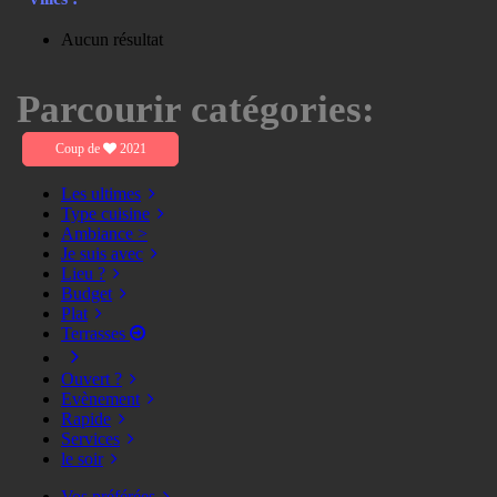
Aucun résultat
Parcourir catégories:
Coup de
2021
Les ultimes
Type cuisine
Ambiance >
Je suis avec
Lieu ?
Budget
Plat
Terrasses
Ouvert ?
Evènement
Rapide
Services
le soir
Vos préférées