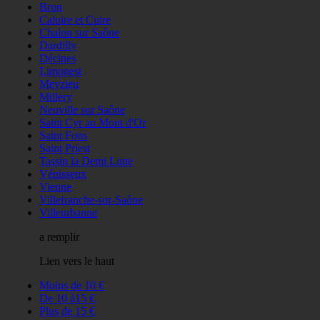
Bron
Caluire et Cuire
Chalon sur Saône
Dardilly
Décines
Limonest
Meyzieu
Millery
Neuville sur Saône
Saint Cyr au Mont d'Or
Saint Fons
Saint Priest
Tassin la Demi Lune
Vénisseux
Vienne
Villefranche-sur-Saône
Villeurbanne
a remplir
Lien vers le haut
Moins de 10 €
De 10 à15 €
Plus de 15 €