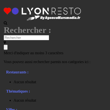
Rechercher :
Merci d'indiquer au moins 3 caractères
Vous pouvez aussi rechercher parmis nos catégories ici :
Restaurants :
Aucun résultat
Thématiques :
Aucun résultat
Villes :