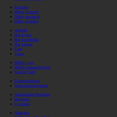
Karaoké
Dîner Dansant
Dîner spectacle
Dîner croisière
Apéritif
Bar à vins
Bar à cocktails
Bar lounge
Café
Tapas
Hôtel Lyon
Hôtel restaurant Lyon
Service Tard
Gastronomique
Semi gastronomique
Authentique bouchon
Bouchon
Lyonnais
Alsacien