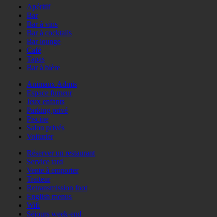
Apéritif
Bar
Bar à vins
Bar à cocktails
Bar lounge
Café
Tapas
Bar à bière
Animaux Admis
Espace fumeur
Jeux enfants
Parking privé
Piscine
Salon privés
Voiturier
Réserver un restaurant
Service tard
Vente à emporter
Traiteur
Retransmission foot
English menus
Wifi
Séjours week-end