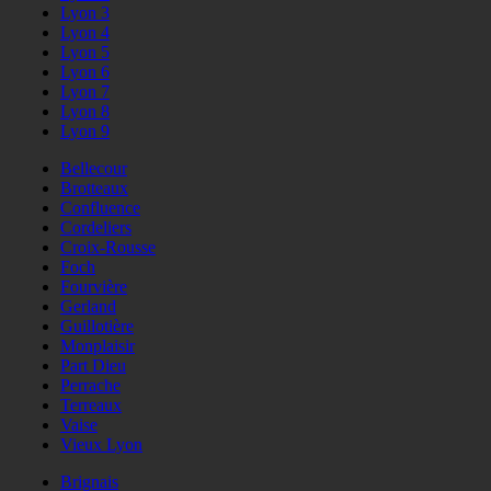
Lyon 3
Lyon 4
Lyon 5
Lyon 6
Lyon 7
Lyon 8
Lyon 9
Bellecour
Brotteaux
Confluence
Cordeliers
Croix-Rousse
Foch
Fourvière
Gerland
Guillotière
Monplaisir
Part Dieu
Perrache
Terreaux
Vaise
Vieux Lyon
Brignais