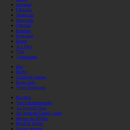
Japonais
Libanais
Marocain
Mexicain
Oriental
Pizzéria
Portugais
Russe
Tex Mex
Thaï
Vietnamien
Bio
Buffet
Cours de cuisine
Resto àvin
Vente àemporter
Rooftop
Vue Exceptionnelle
Au bord de l'eau
Au bord du Grand Large
Berges du Rhône
Bord de Saône
Nature détente