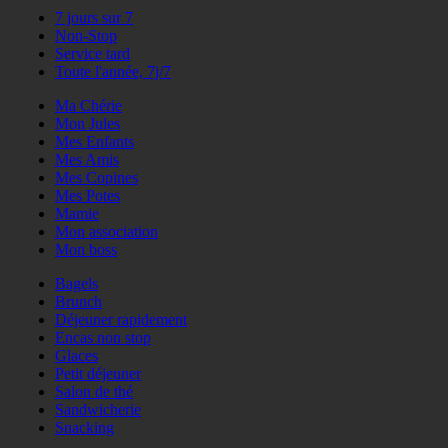
7 jours sur 7
Non-Stop
Service tard
Toute l'année, 7j/7
Ma Chérie
Mon Jules
Mes Enfants
Mes Amis
Mes Copines
Mes Potes
Mamie
Mon association
Mon boss
Bagels
Brunch
Déjeuner rapidement
Encas non stop
Glaces
Petit déjeuner
Salon de thé
Sandwicherie
Snacking