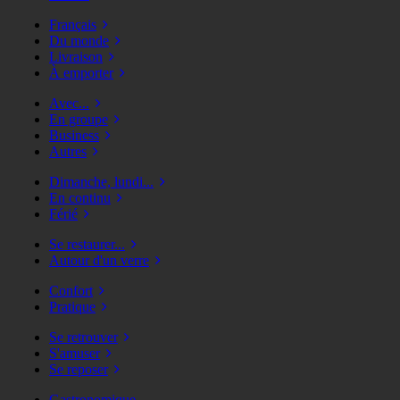
Français
Du monde
Livraison
À emporter
Avec...
En groupe
Business
Autres
Dimanche, lundi...
En continu
Férié
Se restaurer...
Autour d'un verre
Confort
Pratique
Se retrouver
S'amuser
Se reposer
Gastronomique