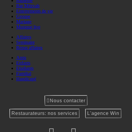
Baptême
Bar Mitzvah
Enterrements de vie
Groupe
Mariage
Musique live
Affaires
Seminaire
Repas affaires
Amis
Enfants
Etudiants
Familial
Handicapé
Nous contacter
Restaurateurs: nos services
L'agence Win