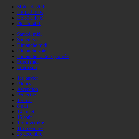
Moins de 20 €
De 15 à 30 €
De 30 à 40 €
Plus de 40 €
Samedi midi
Samedi soir
Dimanche midi
Dimanche soir
Dimanche toute la journée
Lundi midi
Lundi soir
1er janvier
Pâques
Ascencion
Pentecôte
1er mai
8 mai
14 juillet
15 août
1er novembre
11 novembre
25 décembre