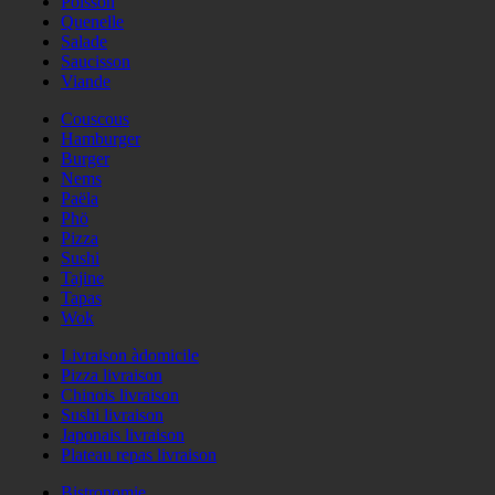
Poisson
Quenelle
Salade
Saucisson
Viande
Couscous
Hamburger
Burger
Nems
Paëla
Phö
Pizza
Sushi
Tajine
Tapas
Wok
Livraison àdomicile
Pizza livraison
Chinois livraison
Sushi livraison
Japonais livraison
Plateau repas livraison
Bistronomie