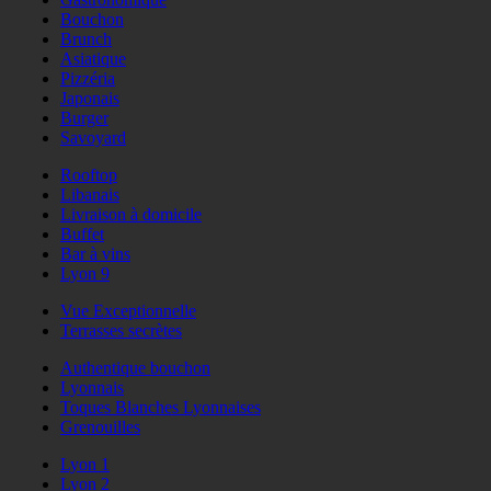
Bouchon
Brunch
Asiatique
Pizzéria
Japonais
Burger
Savoyard
Rooftop
Libanais
Livraison à domicile
Buffet
Bar à vins
Lyon 9
Vue Exceptionnelle
Terrasses secrètes
Authentique bouchon
Lyonnais
Toques Blanches Lyonnaises
Grenouilles
Lyon 1
Lyon 2