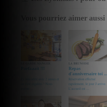
Vous pourriez aimer aussi
LE GARDE MANGER
LA BRUNOISE
Parfaaait !!!
Repas
d'anniversaire toi ..
J'y suis allée avec 2 amies et
Réservation effectué
on s'est régalées ! Nous
rapidement, le jour J arrive.
avions ...
L’accueil est ...
18/20
Nina
17/20
frifrou