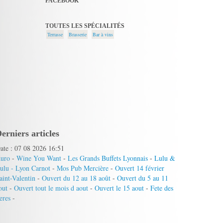
FACEBOOK
TOUTES LES SPÉCIALITÉS
Terrasse
Brasserie
Bar à vins
erniers articles
ate : 07 08 2026 16:51
uro
-
Wine You Want
-
Les Grands Buffets Lyonnais
-
Lulu &
ulu - Lyon Carnot
-
Mos Pub Mercière
-
Ouvert 14 février
aint-Valentin
-
Ouvert du 12 au 18 août
-
Ouvert du 5 au 11
out
-
Ouvert tout le mois d aout
-
Ouvert le 15 aout
-
Fete des
eres
-