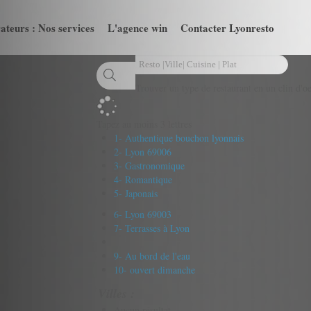
ateurs : Nos services
L'agence win
Contacter Lyonresto
Trouver un type de restaurant en un clin d'oe
Tapez au moins 3 lettres
1- Authentique bouchon lyonnais
2- Lyon 69006
3- Gastronomique
4- Romantique
5- Japonais
6- Lyon 69003
7- Terrasses à Lyon
9- Au bord de l'eau
10- ouvert dimanche
Villes :
Aucun résultat