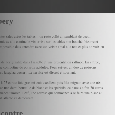
bery
tes sales usées les tables ...on reste collé un semblant de deco...
ieux a la cantine le vin arrive sur les tables non bouché..bizarre et
 impossible de s entendre avec son voisin (mal a la tete et plus de voix en
e l'originalité dans l'assiette et une présentation raffinée. En entrée,
une compotine de poivron acidulée. Pour suivre, un duo de poissons
s jusqu'au dessert. Le service est discret et souriant.
à 27 euros: foie gras mi-cuit excellent puis filet mignon avec une très
c une demi bouteille de blanc et les apéritifs, celà nous a fait 70 euros
mbiance tamisée. Bref, une adresse qui commence à se faire une place au
ort affable au demeurant.
 contre