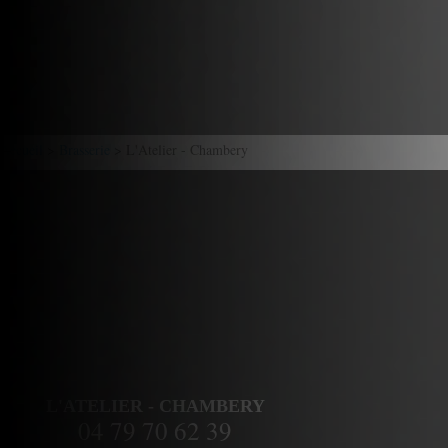
Accueil
>
Brasserie
> L'Atelier - Chambery
L'ATELIER - CHAMBERY
04 79 70 62 39