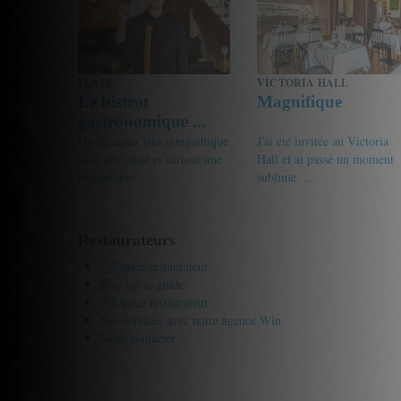
FLAIR
VICTORIA HALL
Le bistrot
Magnifique
gastronomique ...
Un déjeuner très sympathique
J'ai été invitée au Victoria
avec une amie et surtout une
Hall et ai passé un moment
magnifique ...
sublime. ...
18.5/20
friandine
18.5/20
MinnieL
Restaurateurs
Espace restaurateur
Être sur le guide
Espace restaurateur
Nos services avec notre agence Win
Nous contacter