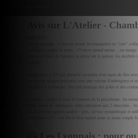
Donner mon avis
Avis sur L'Atelier - Cham
EXEMPLE
accueil parking... le ton est donné les banquettes en "cuir" collan
serviette en papier le repas ..33 euros quand meme ...on mange m
ideal pour faire du vinaigre la cerise sur le gateau: les decibels
cadeau)
Un déjeuner à 17€ qui prend le caractère d'un repas de fête avec d
une terrine maison présentée avec une verrine d'aubergines et 
aromatisé à la badiane. Très joli mariage des goûts et des couleur
La carte a changé et reste à l'unisson de la précédente. Au menu 
bonne purée de chataîgnes, enfin entremets aux 2 chocolats . Ave
à 2. Excellent rapport qualité - prix, service sympathique et a
soleil dans le 6°; c'est bel et bien mérité pour ce jeune couple f
Les Lyonnais : pour ou