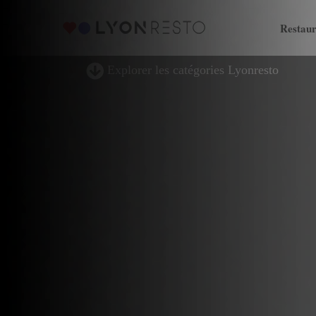
Restaur
Explorer les catégories Lyonresto