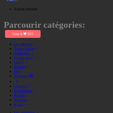
Aucun résultat
Parcourir catégories:
Coup de
2021
Les ultimes
Type cuisine
Ambiance >
Je suis avec
Lieu ?
Budget
Plat
Terrasses
Ouvert ?
Evènement
Rapide
Services
le soir
Vos préférées