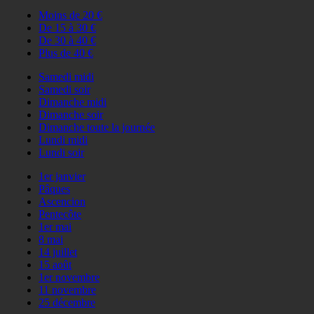
Moins de 20 €
De 15 à 30 €
De 30 à 40 €
Plus de 40 €
Samedi midi
Samedi soir
Dimanche midi
Dimanche soir
Dimanche toute la journée
Lundi midi
Lundi soir
1er janvier
Pâques
Ascencion
Pentecôte
1er mai
8 mai
14 juillet
15 août
1er novembre
11 novembre
25 décembre