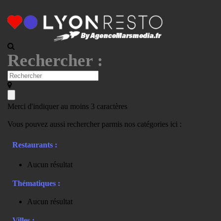
Rechercher :
Merci d'indiquer au moins 3 caractères
Vous pouvez aussi rechercher parmis nos catégories ici :
Restaurants :
Aucun résultat
Thématiques :
Aucun résultat
Villes :