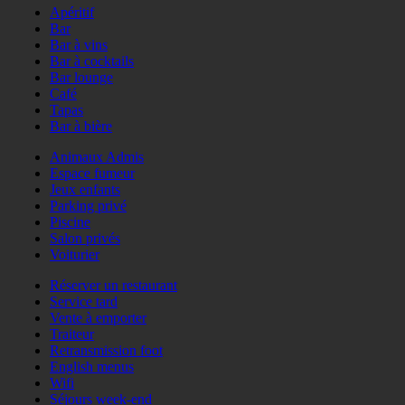
Apéritif
Bar
Bar à vins
Bar à cocktails
Bar lounge
Café
Tapas
Bar à bière
Animaux Admis
Espace fumeur
Jeux enfants
Parking privé
Piscine
Salon privés
Voiturier
Réserver un restaurant
Service tard
Vente à emporter
Traiteur
Retransmission foot
English menus
Wifi
Séjours week-end