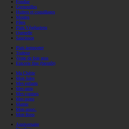
Fondue
Grenouilles
Huitres et coquillages
Moules
Pâtes
Plats Végétariens
Quenelle
Saucisson
Plats àemporter
Traiteur
Vente de foie gras
Epicerie fine (bientôt)
Ma Chérie
Mon Jules
Mes enfants
Mes amis
Mes copines
Mes potes
Mamie
Mon assoc.
Mon Boss
Anniversaire