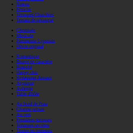
Bateau
Péniche
Terrasses Chauffées
Terrain de pétanque
Cheminée
Musicale
Patrimoine Lyonnais
Décor original
Romantique
Bistrot de caractère
Branché
Happy chic
Restaurant dansant
Atypique
Auberge
Table d'hôte
Au bord de l'eau
Charme urbain
Au vert
Premières terrasses
Terrasses secrètes
Toutes les terrasses