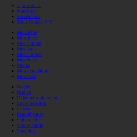
7 jours sur 7
Non-Stop
Service tard
Toute l'année, 7j/7
Ma Chérie
Mon Jules
Mes Enfants
Mes Amis
Mes Copines
Mes Potes
Mamie
Mon association
Mon boss
Bagels
Brunch
Déjeuner rapidement
Encas non stop
Glaces
Petit déjeuner
Salon de thé
Sandwicherie
Snacking