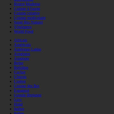
Bistrot Moderne
Cuisine à l'azote
Cuisine créative
Cuisine moléculaire
Santé Bio Naturel
Végétarien
World Food
Africain
Américain
Amérique Latine
Arménien
Asiatique
Belge
Brésilien
Cacher
Chinois
Coréen
Cuisine des Iles
Espagnol
Grande Bretagne
Grec
Halal
Indien
Italien