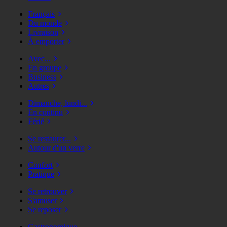
Français
Du monde
Livraison
À emporter
Avec...
En groupe
Business
Autres
Dimanche, lundi...
En continu
Férié
Se restaurer...
Autour d'un verre
Confort
Pratique
Se retrouver
S'amuser
Se reposer
Gastronomique