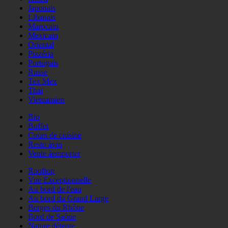
Japonais
Libanais
Marocain
Mexicain
Oriental
Pizzéria
Portugais
Russe
Tex Mex
Thaï
Vietnamien
Bio
Buffet
Cours de cuisine
Resto àvin
Vente àemporter
Rooftop
Vue Exceptionnelle
Au bord de l'eau
Au bord du Grand Large
Berges du Rhône
Bord de Saône
Nature détente