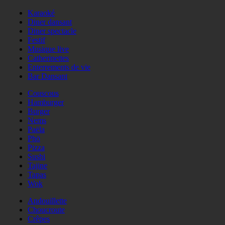
Karaoké
Diner dansant
Diner spectacle
Festif
Musique live
Catherinettes
Enterrements de vie
Bar Dansant
Couscous
Hamburger
Burger
Nems
Paëla
Phö
Pizza
Sushi
Tajine
Tapas
Wok
Andouillette
Choucroute
Crêpes