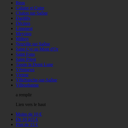
Bron
Caluire et Cuire
Chalon sur Saône
Dardilly
Décines
Limonest
Meyzieu
Millery
Neuville sur Saône
Saint Cyr au Mont d'Or
Saint Fons
Saint Priest
Tassin la Demi Lune
Vénisseux
Vienne
Villefranche-sur-Saône
Villeurbanne
a remplir
Lien vers le haut
Moins de 10 €
De 10 à15 €
Plus de 15 €