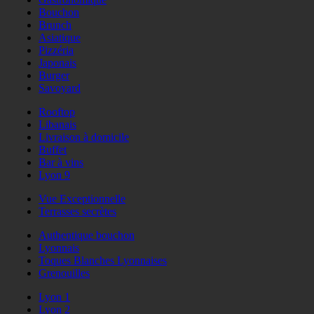
Bouchon
Brunch
Asiatique
Pizzéria
Japonais
Burger
Savoyard
Rooftop
Libanais
Livraison à domicile
Buffet
Bar à vins
Lyon 9
Vue Exceptionnelle
Terrasses secrètes
Authentique bouchon
Lyonnais
Toques Blanches Lyonnaises
Grenouilles
Lyon 1
Lyon 2