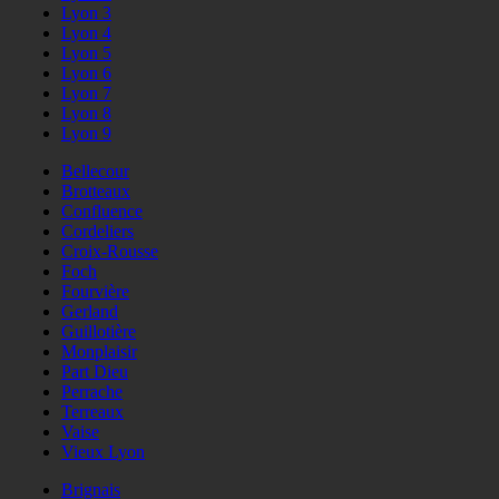
Lyon 3
Lyon 4
Lyon 5
Lyon 6
Lyon 7
Lyon 8
Lyon 9
Bellecour
Brotteaux
Confluence
Cordeliers
Croix-Rousse
Foch
Fourvière
Gerland
Guillotière
Monplaisir
Part Dieu
Perrache
Terreaux
Vaise
Vieux Lyon
Brignais