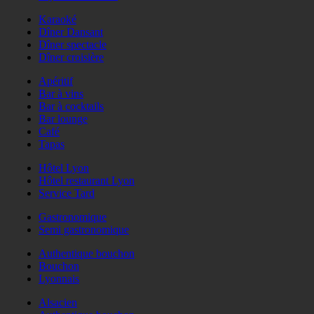
Karaoké
Dîner Dansant
Dîner spectacle
Dîner croisière
Apéritif
Bar à vins
Bar à cocktails
Bar lounge
Café
Tapas
Hôtel Lyon
Hôtel restaurant Lyon
Service Tard
Gastronomique
Semi gastronomique
Authentique bouchon
Bouchon
Lyonnais
Alsacien