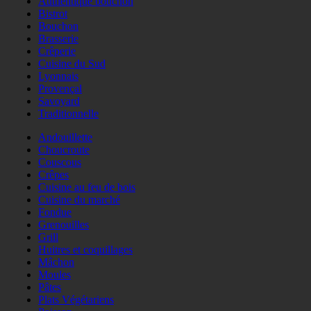
Authentique bouchon
Bistrot
Bouchon
Brasserie
Crêperie
Cuisine du Sud
Lyonnais
Provençal
Savoyard
Traditionnelle
Andouillette
Choucroute
Couscous
Crêpes
Cuisine au feu de bois
Cuisine du marché
Fondue
Grenouilles
Grill
Huitres et coquillages
Mâchon
Moules
Pâtes
Plats Végétariens