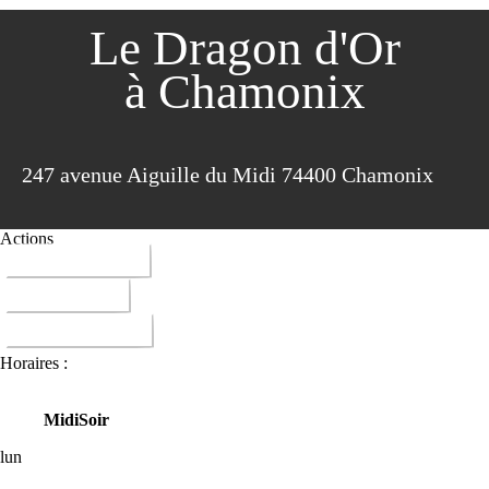
Le Dragon d'Or
à Chamonix
247 avenue Aiguille du Midi 74400 Chamonix
Actions
04 50 53 72 04
ITINERAIRE
DONNER AVIS
Horaires :
Midi
Soir
lun