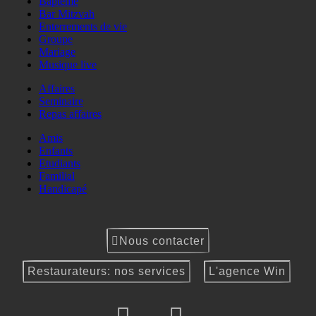
Baptême
Bar Mitzvah
Enterrements de vie
Groupe
Mariage
Musique live
Affaires
Seminaire
Repas affaires
Amis
Enfants
Etudiants
Familial
Handicapé
Nous contacter
Restaurateurs: nos services
L'agence Win