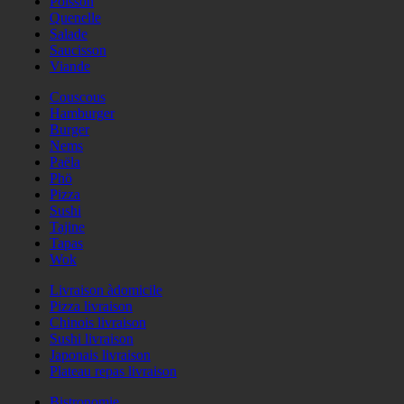
Poisson
Quenelle
Salade
Saucisson
Viande
Couscous
Hamburger
Burger
Nems
Paëla
Phö
Pizza
Sushi
Tajine
Tapas
Wok
Livraison àdomicile
Pizza livraison
Chinois livraison
Sushi livraison
Japonais livraison
Plateau repas livraison
Bistronomie