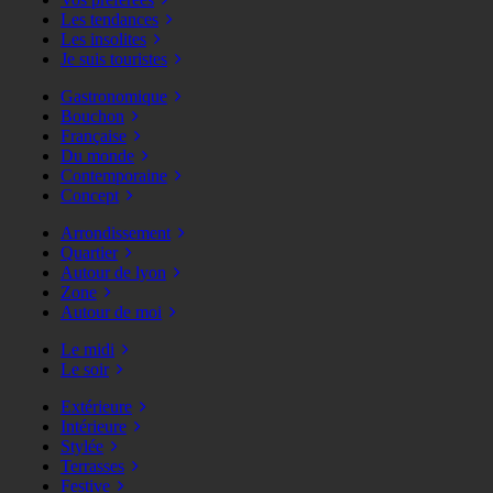
Les tendances
Les insolites
Je suis touristes
Gastronomique
Bouchon
Française
Du monde
Contemporaine
Concept
Arrondissement
Quartier
Autour de lyon
Zone
Autour de moi
Le midi
Le soir
Extérieure
Intérieure
Stylée
Terrasses
Festive