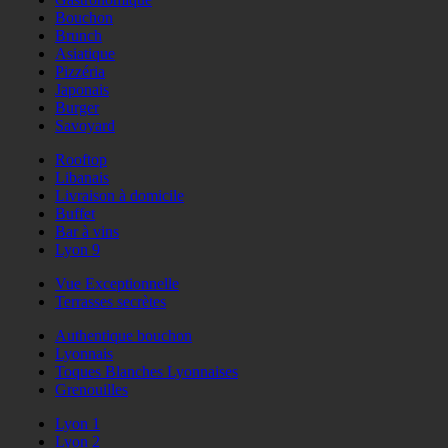
Bouchon
Brunch
Asiatique
Pizzéria
Japonais
Burger
Savoyard
Rooftop
Libanais
Livraison à domicile
Buffet
Bar à vins
Lyon 9
Vue Exceptionnelle
Terrasses secrètes
Authentique bouchon
Lyonnais
Toques Blanches Lyonnaises
Grenouilles
Lyon 1
Lyon 2