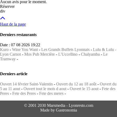
Aucun avis pour le moment.
Réserver
div
Haut de la page
Derniers restaurants
Date : 07 08 2026 19:22
Kuro
-
Wine You Want
-
Les Grands Buffets Lyonnais
-
Lulu & Lulu -
Lyon Carnot
-
Mos Pub Mercière
-
L'Uccellino
-
Chalyamba
-
Le
Tramway
-
Derniers article
Ouvert 14 février Saint-Valentin
-
Ouvert du 12 au 18 août
-
Ouvert du
5 au 11 aout
-
Ouvert tout le mois d aout
-
Ouvert le 15 aout
-
Fete des
Peres
-
Fete des Peres
-
Fete des meres
-
© 2001 2030 Marsmedia - Lyonresto.com
Made by Gastronomia