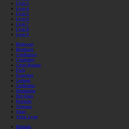
Lyon 3
Lyon 4
Lyon 5
Lyon 6
Lyon 7
Lyon 8
Lyon 9
Bellecour
Brotteaux
Confluence
Cordeliers
Croix-Rousse
Foch
Fourvière
Gerland
Guillotière
Monplaisir
Part Dieu
Perrache
Terreaux
Vaise
Vieux Lyon
Brignais