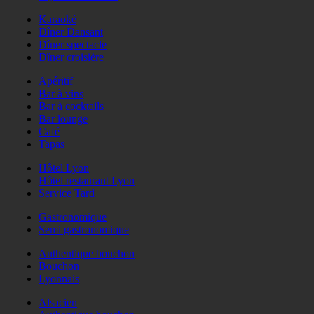
Karaoké
Dîner Dansant
Dîner spectacle
Dîner croisière
Apéritif
Bar à vins
Bar à cocktails
Bar lounge
Café
Tapas
Hôtel Lyon
Hôtel restaurant Lyon
Service Tard
Gastronomique
Semi gastronomique
Authentique bouchon
Bouchon
Lyonnais
Alsacien