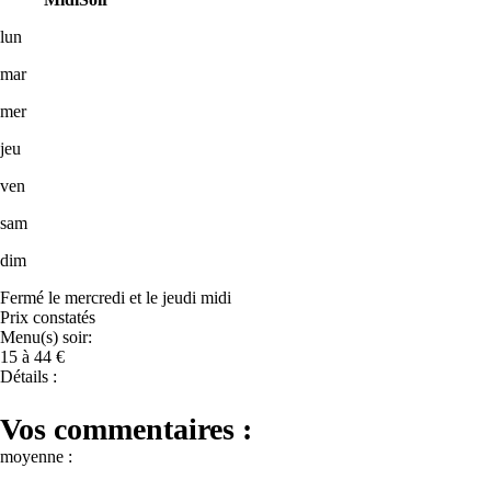
lun
mar
mer
jeu
ven
sam
dim
Fermé le mercredi et le jeudi midi
Prix constatés
Menu(s) soir:
15 à 44 €
Détails :
Vos commentaires :
moyenne :