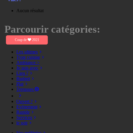
Aucun résultat
Parcourir catégories:
Coup de
2021
Les ultimes
Type cuisine
Ambiance >
Je suis avec
Lieu ?
Budget
Plat
Terrasses
Ouvert ?
Evènement
Rapide
Services
le soir
Vos préférées