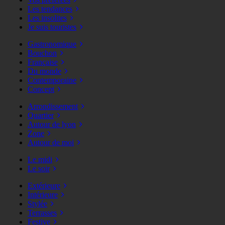
Les tendances
Les insolites
Je suis touristes
Gastronomique
Bouchon
Française
Du monde
Contemporaine
Concept
Arrondissement
Quartier
Autour de lyon
Zone
Autour de moi
Le midi
Le soir
Extérieure
Intérieure
Stylée
Terrasses
Festive