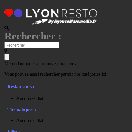
Rechercher :
Merci d'indiquer au moins 3 caractères
Vous pouvez aussi rechercher parmis nos catégories ici :
Restaurants :
Aucun résultat
Thématiques :
Aucun résultat
Villes :