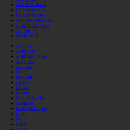
Bistrot Moderne
Cuisine à l'azote
Cuisine créative
Cuisine moléculaire
Santé Bio Naturel
Végétarien
World Food
Africain
Américain
Amérique Latine
Arménien
Asiatique
Belge
Brésilien
Cacher
Chinois
Coréen
Cuisine des Iles
Espagnol
Grande Bretagne
Grec
Halal
Indien
Italien