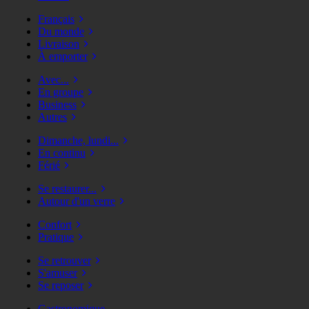
Français
Du monde
Livraison
À emporter
Avec...
En groupe
Business
Autres
Dimanche, lundi...
En continu
Férié
Se restaurer...
Autour d'un verre
Confort
Pratique
Se retrouver
S'amuser
Se reposer
Gastronomique