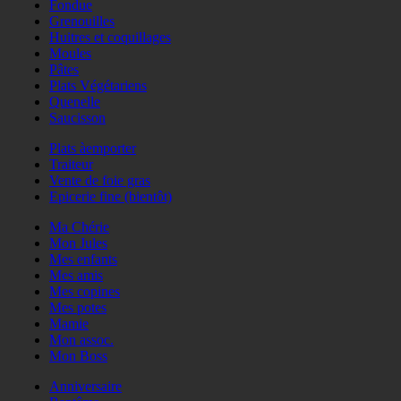
Fondue
Grenouilles
Huitres et coquillages
Moules
Pâtes
Plats Végétariens
Quenelle
Saucisson
Plats àemporter
Traiteur
Vente de foie gras
Epicerie fine (bientôt)
Ma Chérie
Mon Jules
Mes enfants
Mes amis
Mes copines
Mes potes
Mamie
Mon assoc.
Mon Boss
Anniversaire