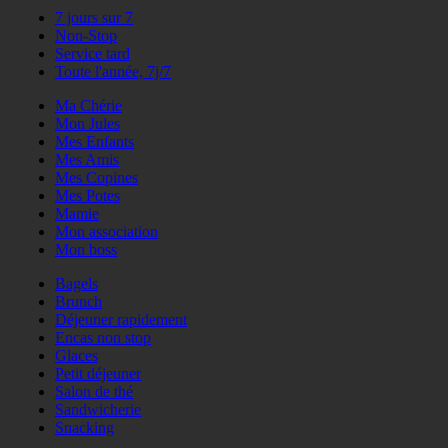
7 jours sur 7
Non-Stop
Service tard
Toute l'année, 7j/7
Ma Chérie
Mon Jules
Mes Enfants
Mes Amis
Mes Copines
Mes Potes
Mamie
Mon association
Mon boss
Bagels
Brunch
Déjeuner rapidement
Encas non stop
Glaces
Petit déjeuner
Salon de thé
Sandwicherie
Snacking