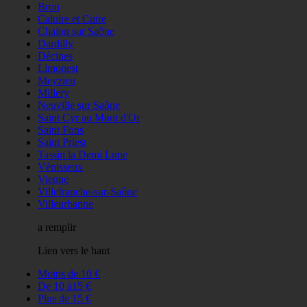
Bron
Caluire et Cuire
Chalon sur Saône
Dardilly
Décines
Limonest
Meyzieu
Millery
Neuville sur Saône
Saint Cyr au Mont d'Or
Saint Fons
Saint Priest
Tassin la Demi Lune
Vénisseux
Vienne
Villefranche-sur-Saône
Villeurbanne
a remplir
Lien vers le haut
Moins de 10 €
De 10 à15 €
Plus de 15 €