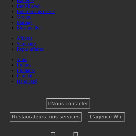
Baptême
Bar Mitzvah
Enterrements de vie
Groupe
Mariage
Musique live
Affaires
Seminaire
Repas affaires
Amis
Enfants
Etudiants
Familial
Handicapé
Nous contacter
Restaurateurs: nos services
L'agence Win