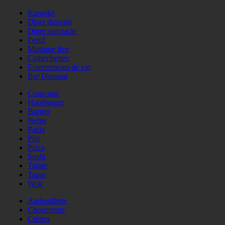
Karaoké
Diner dansant
Diner spectacle
Festif
Musique live
Catherinettes
Enterrements de vie
Bar Dansant
Couscous
Hamburger
Burger
Nems
Paëla
Phö
Pizza
Sushi
Tajine
Tapas
Wok
Andouillette
Choucroute
Crêpes