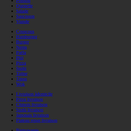
Poisson
Quenelle
Salade
Saucisson
Viande
Couscous
Hamburger
Burger
Nems
Paëla
Phö
Pizza
Sushi
Tajine
Tapas
Wok
Livraison àdomicile
Pizza livraison
Chinois livraison
Sushi livraison
Japonais livraison
Plateau repas livraison
Bistronomie