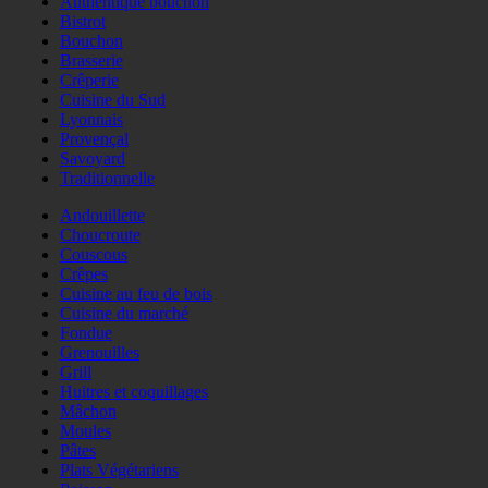
Authentique bouchon
Bistrot
Bouchon
Brasserie
Crêperie
Cuisine du Sud
Lyonnais
Provençal
Savoyard
Traditionnelle
Andouillette
Choucroute
Couscous
Crêpes
Cuisine au feu de bois
Cuisine du marché
Fondue
Grenouilles
Grill
Huitres et coquillages
Mâchon
Moules
Pâtes
Plats Végétariens