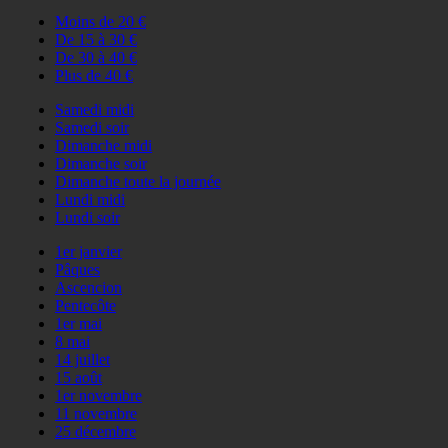
Moins de 20 €
De 15 à 30 €
De 30 à 40 €
Plus de 40 €
Samedi midi
Samedi soir
Dimanche midi
Dimanche soir
Dimanche toute la journée
Lundi midi
Lundi soir
1er janvier
Pâques
Ascencion
Pentecôte
1er mai
8 mai
14 juillet
15 août
1er novembre
11 novembre
25 décembre