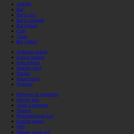
Apéritif
Bar
Bar à vins
Bar à cocktails
Bar lounge
Café
Tapas
Bar à bière
Animaux Admis
Espace fumeur
Jeux enfants
Parking privé
Piscine
Salon privés
Voiturier
Réserver un restaurant
Service tard
Vente à emporter
Traiteur
Retransmission foot
English menus
Wifi
Séjours week-end