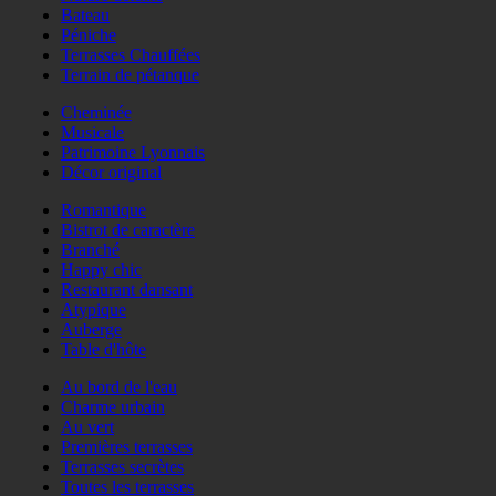
Bateau
Péniche
Terrasses Chauffées
Terrain de pétanque
Cheminée
Musicale
Patrimoine Lyonnais
Décor original
Romantique
Bistrot de caractère
Branché
Happy chic
Restaurant dansant
Atypique
Auberge
Table d'hôte
Au bord de l'eau
Charme urbain
Au vert
Premières terrasses
Terrasses secrètes
Toutes les terrasses