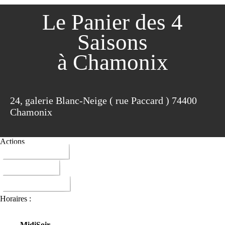
Le Panier des 4
Saisons
à Chamonix
24, galerie Blanc-Neige ( rue Paccard ) 74400
Chamonix
Actions
04 50 53 98 77
ITINERAIRE
DONNER AVIS
Horaires :
Midi
Soir