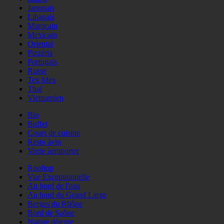
Japonais
Libanais
Marocain
Mexicain
Oriental
Pizzéria
Portugais
Russe
Tex Mex
Thaï
Vietnamien
Bio
Buffet
Cours de cuisine
Resto àvin
Vente àemporter
Rooftop
Vue Exceptionnelle
Au bord de l'eau
Au bord du Grand Large
Berges du Rhône
Bord de Saône
Nature détente