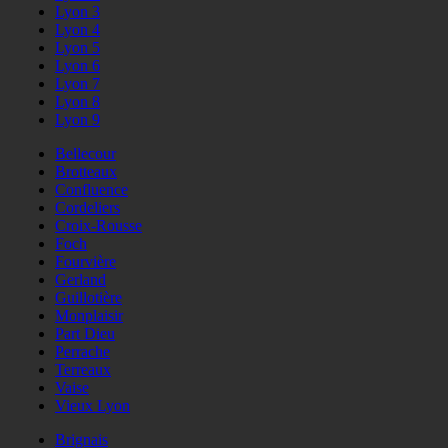
Lyon 3
Lyon 4
Lyon 5
Lyon 6
Lyon 7
Lyon 8
Lyon 9
Bellecour
Brotteaux
Confluence
Cordeliers
Croix-Rousse
Foch
Fourvière
Gerland
Guillotière
Monplaisir
Part Dieu
Perrache
Terreaux
Vaise
Vieux Lyon
Brignais