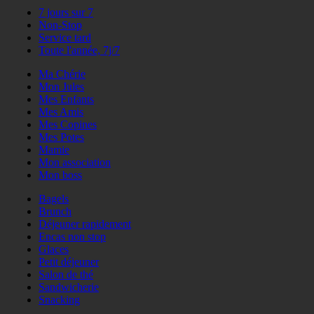
7 jours sur 7
Non-Stop
Service tard
Toute l'année, 7j/7
Ma Chérie
Mon Jules
Mes Enfants
Mes Amis
Mes Copines
Mes Potes
Mamie
Mon association
Mon boss
Bagels
Brunch
Déjeuner rapidement
Encas non stop
Glaces
Petit déjeuner
Salon de thé
Sandwicherie
Snacking