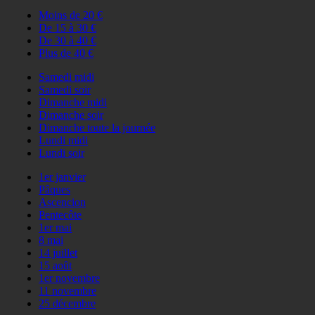
Moins de 20 €
De 15 à 30 €
De 30 à 40 €
Plus de 40 €
Samedi midi
Samedi soir
Dimanche midi
Dimanche soir
Dimanche toute la journée
Lundi midi
Lundi soir
1er janvier
Pâques
Ascencion
Pentecôte
1er mai
8 mai
14 juillet
15 août
1er novembre
11 novembre
25 décembre