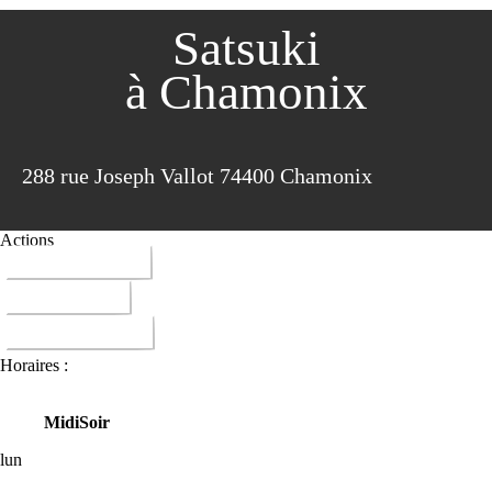
Satsuki
à Chamonix
288 rue Joseph Vallot 74400 Chamonix
Actions
04 50 53 21 99
ITINERAIRE
DONNER AVIS
Horaires :
Midi
Soir
lun