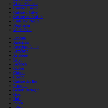
Bistrot Moderne
Cuisine à l'azote
Cuisine créative
Cuisine moléculaire
Santé Bio Naturel
Végétarien
World Food
Africain
Américain
Amérique Latine
Arménien
Asiatique
Belge
Brésilien
Cacher
Chinois
Coréen
Cuisine des Iles
Espagnol
Grande Bretagne
Grec
Halal
Indien
Italien