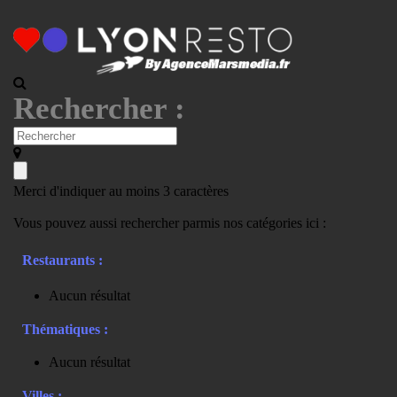
Rechercher :
Merci d'indiquer au moins 3 caractères
Vous pouvez aussi rechercher parmis nos catégories ici :
Restaurants :
Aucun résultat
Thématiques :
Aucun résultat
Villes :