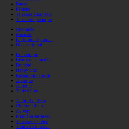
Bateau
Péniche
Terrasses Chauffées
Terrain de pétanque
Cheminée
Musicale
Patrimoine Lyonnais
Décor original
Romantique
Bistrot de caractère
Branché
Happy chic
Restaurant dansant
Atypique
Auberge
Table d'hôte
Au bord de l'eau
Charme urbain
Au vert
Premières terrasses
Terrasses secrètes
Toutes les terrasses