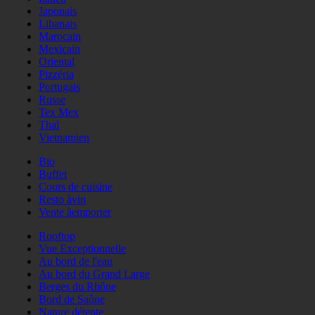
Japonais
Libanais
Marocain
Mexicain
Oriental
Pizzéria
Portugais
Russe
Tex Mex
Thaï
Vietnamien
Bio
Buffet
Cours de cuisine
Resto àvin
Vente àemporter
Rooftop
Vue Exceptionnelle
Au bord de l'eau
Au bord du Grand Large
Berges du Rhône
Bord de Saône
Nature détente