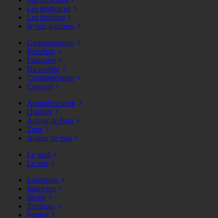
Les tendances
Les insolites
Je suis touristes
Gastronomique
Bouchon
Française
Du monde
Contemporaine
Concept
Arrondissement
Quartier
Autour de lyon
Zone
Autour de moi
Le midi
Le soir
Extérieure
Intérieure
Stylée
Terrasses
Festive