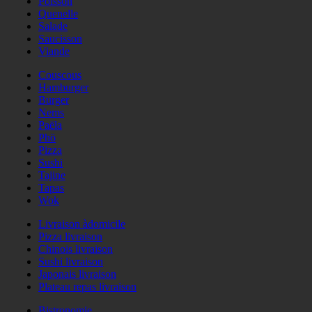
Poisson
Quenelle
Salade
Saucisson
Viande
Couscous
Hamburger
Burger
Nems
Paëla
Phö
Pizza
Sushi
Tajine
Tapas
Wok
Livraison àdomicile
Pizza livraison
Chinois livraison
Sushi livraison
Japonais livraison
Plateau repas livraison
Bistronomie