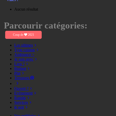
Aucun résultat
Parcourir catégories:
Coup de
2021
Les ultimes
Type cuisine
Ambiance >
Je suis avec
Lieu ?
Budget
Plat
Terrasses
Ouvert ?
Evènement
Rapide
Services
le soir
Vos préférées