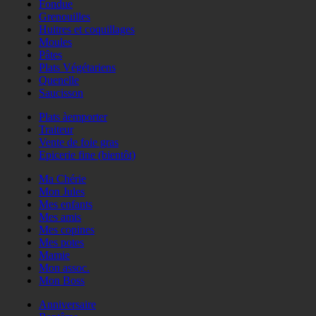
Fondue
Grenouilles
Huitres et coquillages
Moules
Pâtes
Plats Végétariens
Quenelle
Saucisson
Plats àemporter
Traiteur
Vente de foie gras
Epicerie fine (bientôt)
Ma Chérie
Mon Jules
Mes enfants
Mes amis
Mes copines
Mes potes
Mamie
Mon assoc.
Mon Boss
Anniversaire