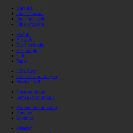
Karaoké
Dîner Dansant
Dîner spectacle
Dîner croisière
Apéritif
Bar à vins
Bar à cocktails
Bar lounge
Café
Tapas
Hôtel Lyon
Hôtel restaurant Lyon
Service Tard
Gastronomique
Semi gastronomique
Authentique bouchon
Bouchon
Lyonnais
Alsacien