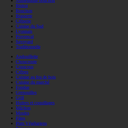
Authentique bouchon
Bistrot
Bouchon
Brasserie
Crêperie
Cuisine du Sud
Lyonnais
Provençal
Savoyard
Traditionnelle
Andouillette
Choucroute
Couscous
Crêpes
Cuisine au feu de bois
Cuisine du marché
Fondue
Grenouilles
Grill
Huitres et coquillages
Mâchon
Moules
Pâtes
Plats Végétariens