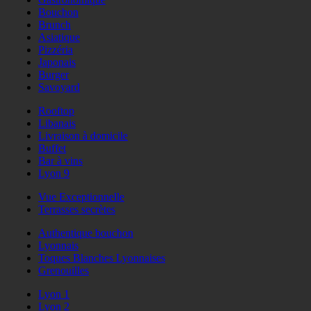
Bouchon
Brunch
Asiatique
Pizzéria
Japonais
Burger
Savoyard
Rooftop
Libanais
Livraison à domicile
Buffet
Bar à vins
Lyon 9
Vue Exceptionnelle
Terrasses secrètes
Authentique bouchon
Lyonnais
Toques Blanches Lyonnaises
Grenouilles
Lyon 1
Lyon 2