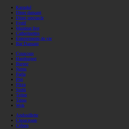
Karaoké
Diner dansant
Diner spectacle
Festif
Musique live
Catherinettes
Enterrements de vie
Bar Dansant
Couscous
Hamburger
Burger
Nems
Paëla
Phö
Pizza
Sushi
Tajine
Tapas
Wok
Andouillette
Choucroute
Crêpes