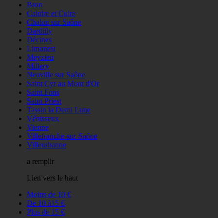
Bron
Caluire et Cuire
Chalon sur Saône
Dardilly
Décines
Limonest
Meyzieu
Millery
Neuville sur Saône
Saint Cyr au Mont d'Or
Saint Fons
Saint Priest
Tassin la Demi Lune
Vénisseux
Vienne
Villefranche-sur-Saône
Villeurbanne
a remplir
Lien vers le haut
Moins de 10 €
De 10 à15 €
Plus de 15 €