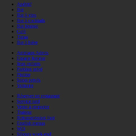
Apéritif
Bar
Bar à vins
Bar à cocktails
Bar lounge
Café
Tapas
Bar à bière
Animaux Admis
Espace fumeur
Jeux enfants
Parking privé
Piscine
Salon privés
Voiturier
Réserver un restaurant
Service tard
Vente à emporter
Traiteur
Retransmission foot
English menus
Wifi
Séjours week-end