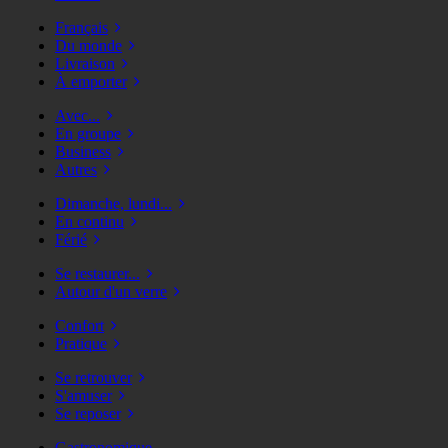
Français
Du monde
Livraison
À emporter
Avec...
En groupe
Business
Autres
Dimanche, lundi...
En continu
Férié
Se restaurer...
Autour d'un verre
Confort
Pratique
Se retrouver
S'amuser
Se reposer
Gastronomique