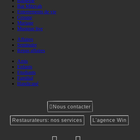
Baptême
Bar Mitzvah
Enterrements de vie
Groupe
Mariage
Musique live
Affaires
Seminaire
Repas affaires
Amis
Enfants
Etudiants
Familial
Handicapé
Nous contacter
Restaurateurs: nos services
L'agence Win