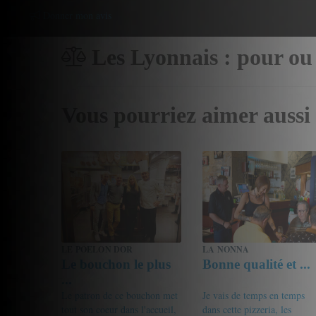
Donner mon avis
Les Lyonnais : pour ou
Vous pourriez aimer aussi
LE POELON DOR
LA NONNA
Le bouchon le plus
Bonne qualité et ...
...
Le patron de ce bouchon met
Je vais de temps en temps
tout son coeur dans l'accueil,
dans cette pizzeria, les