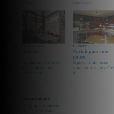
la qualité ...
assiettes sont ...
18.5/20
Gourmet de passage
17.5/20
mmmartin
LE SATHONAY
GIUSEPPE
Parfait!
Parfait pour une
pause ...
J'ai emmené mon chéri ici
Si pizzas, salade, tartare
pour le jour de la Saint-
étaient à la carte, j'ai préféré
Valentin et en ...
la ...
16/20
Gourmet de passage
17/20
friandine
Restaurateurs
Espace restaurateur
Être sur le guide