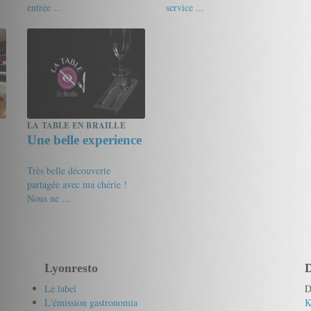
entrée ...
service ...
17.5/20
Ambroggio
18.5/20
Gourmet de passage
LA TABLE EN BRAILLE
Une belle experience
Très belle découverte
partagée avec ma chérie !
Nous ne ...
17.5/20
babouche
Lyonresto
D
Le label
D
L'émission gastronomia
K