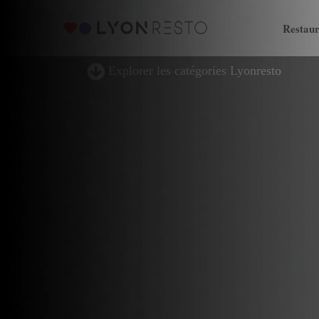
Restaur
Explorer les catégories Lyonresto