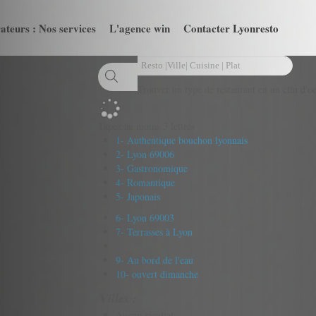
ateurs : Nos services
L'agence win
Contacter Lyonresto
Trouver un type de restaurant en un clin d'oe
Tapez au moins 3 lettres
1- Authentique bouchon lyonnais
2- Lyon 69006
3- Gastronomique
4- Romantique
5- Japonais
6- Lyon 69003
7- Terrasses à Lyon
9- Au bord de l'eau
10- ouvert dimanche
Villes :
Aucun résultat