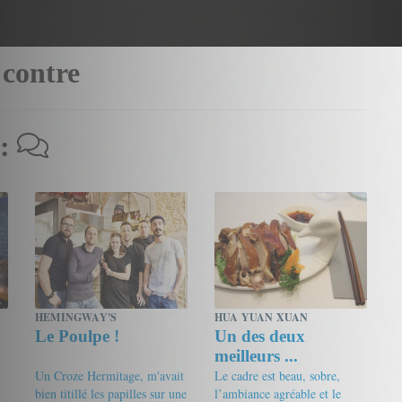
 contre
 :
HEMINGWAY'S
HUA YUAN XUAN
Le Poulpe !
Un des deux
meilleurs ...
Un Croze Hermitage, m'avait
Le cadre est beau, sobre,
bien titillé les papilles sur une
l’ambiance agréable et le