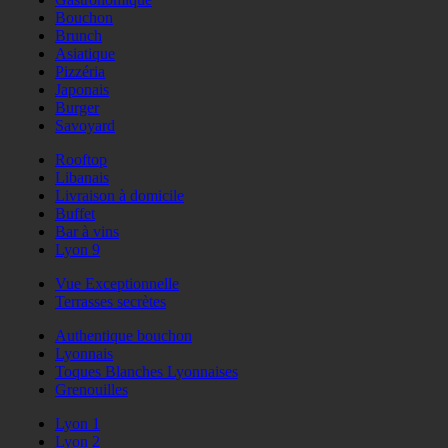
Bouchon
Brunch
Asiatique
Pizzéria
Japonais
Burger
Savoyard
Rooftop
Libanais
Livraison à domicile
Buffet
Bar à vins
Lyon 9
Vue Exceptionnelle
Terrasses secrètes
Authentique bouchon
Lyonnais
Toques Blanches Lyonnaises
Grenouilles
Lyon 1
Lyon 2