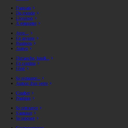
Français
Du monde
Livraison
À emporter
Avec...
En groupe
Business
Autres
Dimanche, lundi...
En continu
Férié
Se restaurer...
Autour d'un verre
Confort
Pratique
Se retrouver
S'amuser
Se reposer
Gastronomique