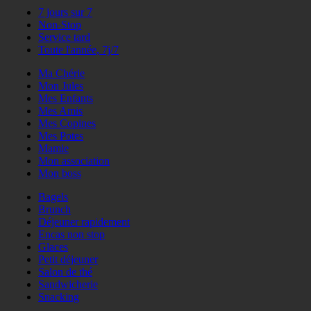
7 jours sur 7
Non-Stop
Service tard
Toute l'année, 7j/7
Ma Chérie
Mon Jules
Mes Enfants
Mes Amis
Mes Copines
Mes Potes
Mamie
Mon association
Mon boss
Bagels
Brunch
Déjeuner rapidement
Encas non stop
Glaces
Petit déjeuner
Salon de thé
Sandwicherie
Snacking