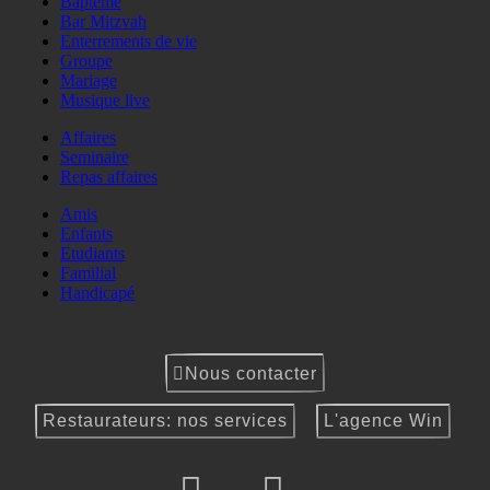
Baptême
Bar Mitzvah
Enterrements de vie
Groupe
Mariage
Musique live
Affaires
Seminaire
Repas affaires
Amis
Enfants
Etudiants
Familial
Handicapé
Nous contacter
Restaurateurs: nos services
L'agence Win