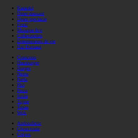
Karaoké
Diner dansant
Diner spectacle
Festif
Musique live
Catherinettes
Enterrements de vie
Bar Dansant
Couscous
Hamburger
Burger
Nems
Paëla
Phö
Pizza
Sushi
Tajine
Tapas
Wok
Andouillette
Choucroute
Crêpes