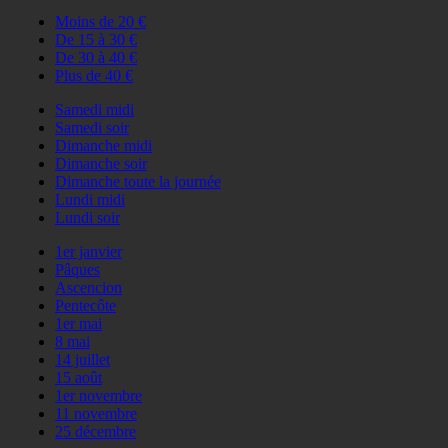
Moins de 20 €
De 15 à 30 €
De 30 à 40 €
Plus de 40 €
Samedi midi
Samedi soir
Dimanche midi
Dimanche soir
Dimanche toute la journée
Lundi midi
Lundi soir
1er janvier
Pâques
Ascencion
Pentecôte
1er mai
8 mai
14 juillet
15 août
1er novembre
11 novembre
25 décembre