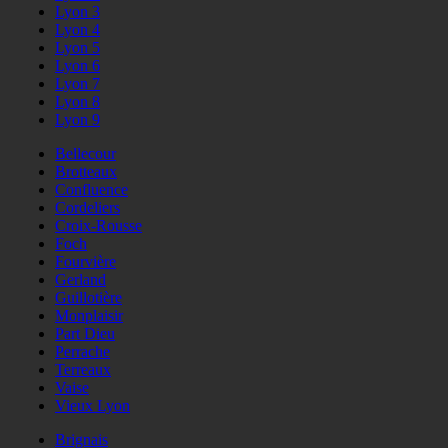
Lyon 3
Lyon 4
Lyon 5
Lyon 6
Lyon 7
Lyon 8
Lyon 9
Bellecour
Brotteaux
Confluence
Cordeliers
Croix-Rousse
Foch
Fourvière
Gerland
Guillotière
Monplaisir
Part Dieu
Perrache
Terreaux
Vaise
Vieux Lyon
Brignais