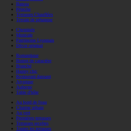
Bateau
Péniche
Terrasses Chauffées
Terrain de pétanque
Cheminée
Musicale
Patrimoine Lyonnais
Décor original
Romantique
Bistrot de caractère
Branché
Happy chic
Restaurant dansant
Atypique
Auberge
Table d'hôte
Au bord de l'eau
Charme urbain
Au vert
Premières terrasses
Terrasses secrètes
Toutes les terrasses