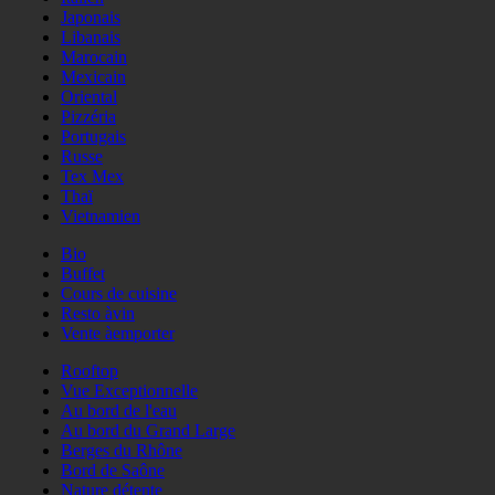
Japonais
Libanais
Marocain
Mexicain
Oriental
Pizzéria
Portugais
Russe
Tex Mex
Thaï
Vietnamien
Bio
Buffet
Cours de cuisine
Resto àvin
Vente àemporter
Rooftop
Vue Exceptionnelle
Au bord de l'eau
Au bord du Grand Large
Berges du Rhône
Bord de Saône
Nature détente