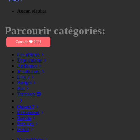
Aucun résultat
Parcourir catégories:
Coup de
2021
Les ultimes
Type cuisine
Ambiance >
Je suis avec
Lieu ?
Budget
Plat
Terrasses
Ouvert ?
Evènement
Rapide
Services
le soir
Vos préférées