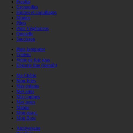
Fondue
Grenouilles
Huitres et coquillages
Moules
Pâtes
Plats Végétariens
Quenelle
Saucisson
Plats àemporter
Traiteur
Vente de foie gras
Epicerie fine (bientôt)
Ma Chérie
Mon Jules
Mes enfants
Mes amis
Mes copines
Mes potes
Mamie
Mon assoc.
Mon Boss
Anniversaire