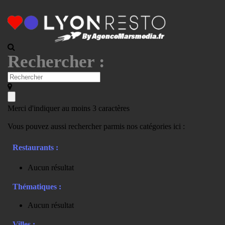
Rechercher :
Merci d'indiquer au moins 3 caractères
Vous pouvez aussi rechercher parmis nos catégories ici :
Restaurants :
Aucun résultat
Thématiques :
Aucun résultat
Villes :