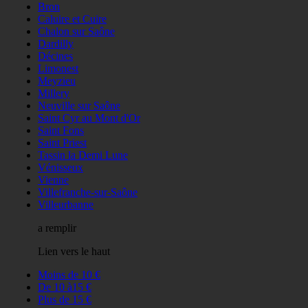
Bron
Caluire et Cuire
Chalon sur Saône
Dardilly
Décines
Limonest
Meyzieu
Millery
Neuville sur Saône
Saint Cyr au Mont d'Or
Saint Fons
Saint Priest
Tassin la Demi Lune
Vénisseux
Vienne
Villefranche-sur-Saône
Villeurbanne
a remplir
Lien vers le haut
Moins de 10 €
De 10 à15 €
Plus de 15 €