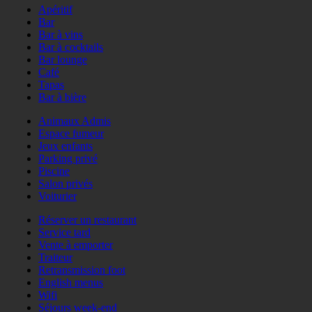
Apéritif
Bar
Bar à vins
Bar à cocktails
Bar lounge
Café
Tapas
Bar à bière
Animaux Admis
Espace fumeur
Jeux enfants
Parking privé
Piscine
Salon privés
Voiturier
Réserver un restaurant
Service tard
Vente à emporter
Traiteur
Retransmission foot
English menus
Wifi
Séjours week-end