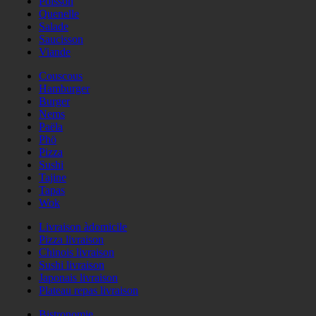
Poisson
Quenelle
Salade
Saucisson
Viande
Couscous
Hamburger
Burger
Nems
Paëla
Phö
Pizza
Sushi
Tajine
Tapas
Wok
Livraison àdomicile
Pizza livraison
Chinois livraison
Sushi livraison
Japonais livraison
Plateau repas livraison
Bistronomie