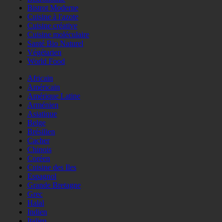
Bistrot Moderne
Cuisine à l'azote
Cuisine créative
Cuisine moléculaire
Santé Bio Naturel
Végétarien
World Food
Africain
Américain
Amérique Latine
Arménien
Asiatique
Belge
Brésilien
Cacher
Chinois
Coréen
Cuisine des Iles
Espagnol
Grande Bretagne
Grec
Halal
Indien
Italien