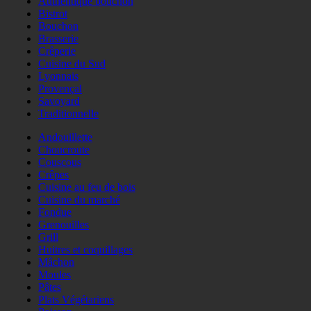
Authentique bouchon
Bistrot
Bouchon
Brasserie
Crêperie
Cuisine du Sud
Lyonnais
Provençal
Savoyard
Traditionnelle
Andouillette
Choucroute
Couscous
Crêpes
Cuisine au feu de bois
Cuisine du marché
Fondue
Grenouilles
Grill
Huitres et coquillages
Mâchon
Moules
Pâtes
Plats Végétariens