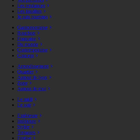
Les tendances
Les insolites
Je suis touristes
Gastronomique
Bouchon
Française
Du monde
Contemporaine
Concept
Arrondissement
Quartier
Autour de lyon
Zone
Autour de moi
Le midi
Le soir
Extérieure
Intérieure
Stylée
Terrasses
Festive