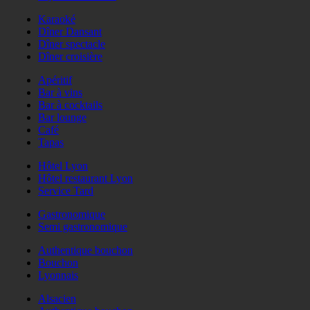
Karaoké
Dîner Dansant
Dîner spectacle
Dîner croisière
Apéritif
Bar à vins
Bar à cocktails
Bar lounge
Café
Tapas
Hôtel Lyon
Hôtel restaurant Lyon
Service Tard
Gastronomique
Semi gastronomique
Authentique bouchon
Bouchon
Lyonnais
Alsacien