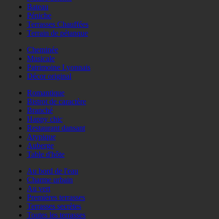
Bateau
Péniche
Terrasses Chauffées
Terrain de pétanque
Cheminée
Musicale
Patrimoine Lyonnais
Décor original
Romantique
Bistrot de caractère
Branché
Happy chic
Restaurant dansant
Atypique
Auberge
Table d'hôte
Au bord de l'eau
Charme urbain
Au vert
Premières terrasses
Terrasses secrètes
Toutes les terrasses