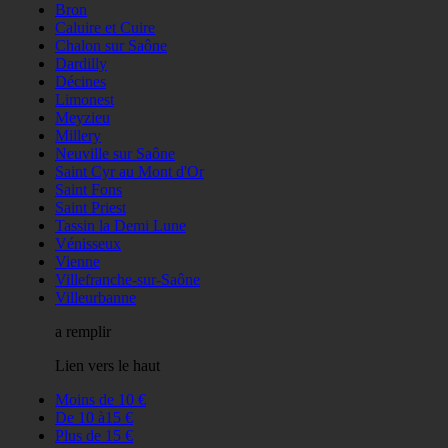
Bron
Caluire et Cuire
Chalon sur Saône
Dardilly
Décines
Limonest
Meyzieu
Millery
Neuville sur Saône
Saint Cyr au Mont d'Or
Saint Fons
Saint Priest
Tassin la Demi Lune
Vénisseux
Vienne
Villefranche-sur-Saône
Villeurbanne
a remplir
Lien vers le haut
Moins de 10 €
De 10 à15 €
Plus de 15 €