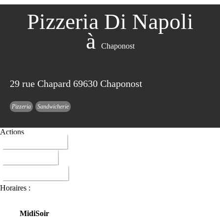
Pizzeria Di Napoli
à
Chaponost
29 rue Chapard 69630 Chaponost
Pizzeria
Sandwicherie
Actions
04 72 30 68 62
ITINERAIRE
DONNER AVIS
Horaires :
Midi
Soir