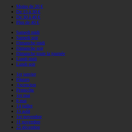
Moins de 20 €
De 15 à 30 €
De 30 à 40 €
Plus de 40 €
Samedi midi
Samedi soir
Dimanche midi
Dimanche soir
Dimanche toute la journée
Lundi midi
Lundi soir
1er janvier
Pâques
Ascencion
Pentecôte
1er mai
8 mai
14 juillet
15 août
1er novembre
11 novembre
25 décembre