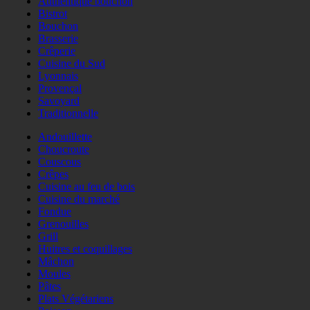
Authentique bouchon
Bistrot
Bouchon
Brasserie
Crêperie
Cuisine du Sud
Lyonnais
Provençal
Savoyard
Traditionnelle
Andouillette
Choucroute
Couscous
Crêpes
Cuisine au feu de bois
Cuisine du marché
Fondue
Grenouilles
Grill
Huitres et coquillages
Mâchon
Moules
Pâtes
Plats Végétariens