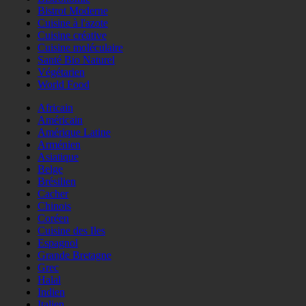
Bistrot Moderne
Cuisine à l'azote
Cuisine créative
Cuisine moléculaire
Santé Bio Naturel
Végétarien
World Food
Africain
Américain
Amérique Latine
Arménien
Asiatique
Belge
Brésilien
Cacher
Chinois
Coréen
Cuisine des Iles
Espagnol
Grande Bretagne
Grec
Halal
Indien
Italien