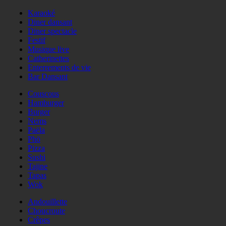
Karaoké
Diner dansant
Diner spectacle
Festif
Musique live
Catherinettes
Enterrements de vie
Bar Dansant
Couscous
Hamburger
Burger
Nems
Paëla
Phö
Pizza
Sushi
Tajine
Tapas
Wok
Andouillette
Choucroute
Crêpes