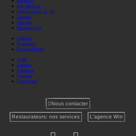
Baptême
Bar Mitzvah
Enterrements de vie
Groupe
Mariage
Musique live
Affaires
Seminaire
Repas affaires
Amis
Enfants
Etudiants
Familial
Handicapé
Nous contacter
Restaurateurs: nos services
L'agence Win