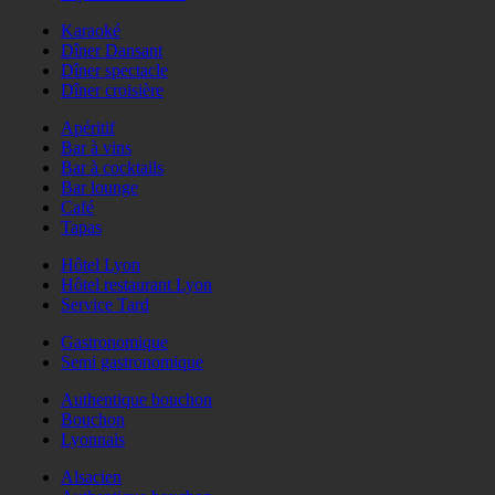
Karaoké
Dîner Dansant
Dîner spectacle
Dîner croisière
Apéritif
Bar à vins
Bar à cocktails
Bar lounge
Café
Tapas
Hôtel Lyon
Hôtel restaurant Lyon
Service Tard
Gastronomique
Semi gastronomique
Authentique bouchon
Bouchon
Lyonnais
Alsacien