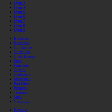
Lyon 3
Lyon 4
Lyon 5
Lyon 6
Lyon 7
Lyon 8
Lyon 9
Bellecour
Brotteaux
Confluence
Cordeliers
Croix-Rousse
Foch
Fourvière
Gerland
Guillotière
Monplaisir
Part Dieu
Perrache
Terreaux
Vaise
Vieux Lyon
Brignais