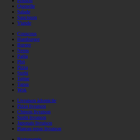
Poisson
Quenelle
Salade
Saucisson
Viande
Couscous
Hamburger
Burger
Nems
Paëla
Phö
Pizza
Sushi
Tajine
Tapas
Wok
Livraison àdomicile
Pizza livraison
Chinois livraison
Sushi livraison
Japonais livraison
Plateau repas livraison
Bistronomie