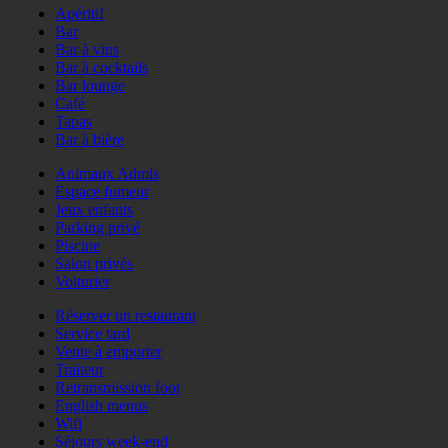
Apéritif
Bar
Bar à vins
Bar à cocktails
Bar lounge
Café
Tapas
Bar à bière
Animaux Admis
Espace fumeur
Jeux enfants
Parking privé
Piscine
Salon privés
Voiturier
Réserver un restaurant
Service tard
Vente à emporter
Traiteur
Retransmission foot
English menus
Wifi
Séjours week-end