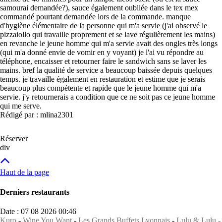
samourai demandée?), sauce également oubliée dans le tex mex
commandé pourtant demandée lors de la commande. manque
d'hygiène élémentaire de la personne qui m'a servie (j'ai observé le
pizzaiollo qui travaille proprement et se lave régulièrement les mains)
en revanche le jeune homme qui m'a servie avait des ongles très longs
(qui m'a donné envie de vomir en y voyant) je l'ai vu répondre au
téléphone, encaisser et retourner faire le sandwich sans se laver les
mains. bref la qualité de service a beaucoup baissée depuis quelques
temps. je travaille également en restauration et estime que je serais
beaucoup plus compétente et rapide que le jeune homme qui m'a
servie. j'y retournerais a condition que ce ne soit pas ce jeune homme
qui me serve.
Rédigé par : mlina2301
Réserver
div
Haut de la page
Derniers restaurants
Date : 07 08 2026 00:46
Kuro
-
Wine You Want
-
Les Grands Buffets Lyonnais
-
Lulu & Lulu -