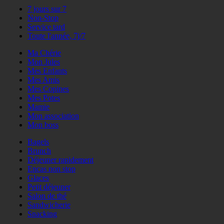
7 jours sur 7
Non-Stop
Service tard
Toute l'année, 7j/7
Ma Chérie
Mon Jules
Mes Enfants
Mes Amis
Mes Copines
Mes Potes
Mamie
Mon association
Mon boss
Bagels
Brunch
Déjeuner rapidement
Encas non stop
Glaces
Petit déjeuner
Salon de thé
Sandwicherie
Snacking