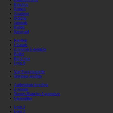
Bouchon
Brunch
Asiatique
Pizzéria
Japonais
Burger
Savoyard
Rooftop
Libanais
Livraison à domicile
Buffet
Bar à vins
Lyon 9
Vue Exceptionnelle
Terrasses secrètes
Authentique bouchon
Lyonnais
Toques Blanches Lyonnaises
Grenouilles
Lyon 1
Lyon 2