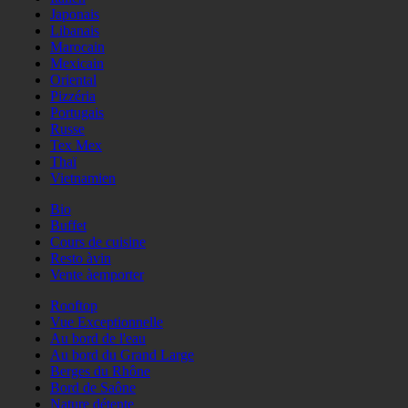
Japonais
Libanais
Marocain
Mexicain
Oriental
Pizzéria
Portugais
Russe
Tex Mex
Thaï
Vietnamien
Bio
Buffet
Cours de cuisine
Resto àvin
Vente àemporter
Rooftop
Vue Exceptionnelle
Au bord de l'eau
Au bord du Grand Large
Berges du Rhône
Bord de Saône
Nature détente