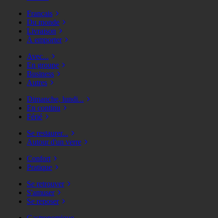
Français
Du monde
Livraison
À emporter
Avec...
En groupe
Business
Autres
Dimanche, lundi...
En continu
Férié
Se restaurer...
Autour d'un verre
Confort
Pratique
Se retrouver
S'amuser
Se reposer
Gastronomique