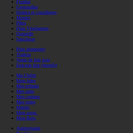
Fondue
Grenouilles
Huitres et coquillages
Moules
Pâtes
Plats Végétariens
Quenelle
Saucisson
Plats àemporter
Traiteur
Vente de foie gras
Epicerie fine (bientôt)
Ma Chérie
Mon Jules
Mes enfants
Mes amis
Mes copines
Mes potes
Mamie
Mon assoc.
Mon Boss
Anniversaire