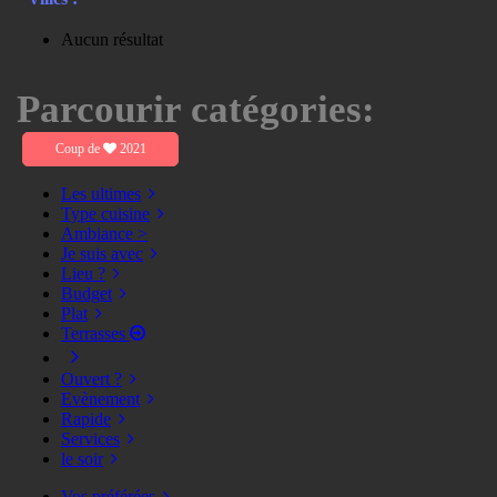
Aucun résultat
Parcourir catégories:
Coup de
2021
Les ultimes
Type cuisine
Ambiance >
Je suis avec
Lieu ?
Budget
Plat
Terrasses
Ouvert ?
Evènement
Rapide
Services
le soir
Vos préférées