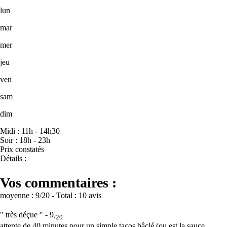
lun
mar
mer
jeu
ven
sam
dim
Midi : 11h - 14h30
Soir : 18h - 23h
Prix constatés
Détails :
Vos commentaires :
moyenne :
9
/20
- Total :
10 avis
" très déçue " -
9
/20
attente de 40 minutes pour un simple tacos bâclé (ou est la sauce