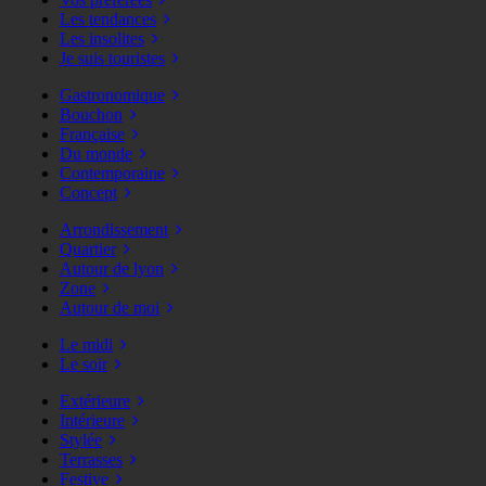
Les tendances
Les insolites
Je suis touristes
Gastronomique
Bouchon
Française
Du monde
Contemporaine
Concept
Arrondissement
Quartier
Autour de lyon
Zone
Autour de moi
Le midi
Le soir
Extérieure
Intérieure
Stylée
Terrasses
Festive