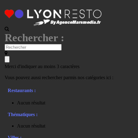
Rechercher :
Merci d'indiquer au moins 3 caractères
Vous pouvez aussi rechercher parmis nos catégories ici :
Restaurants :
Aucun résultat
Thématiques :
Aucun résultat
Villes :