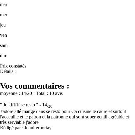
mar
mer
jeu
ven
sam
dim
Prix constatés
Détails :
Vos commentaires :
moyenne :
14
/20
- Total :
10 avis
" Je kifffff se resto " -
14
/20
J'adore allé mange dans se resto pour Ca cuisine le cadre et surtout
l'acceuille et le patron et la patronne qui sont super gentil agréable et
très serviable j'adore
Rédigé par : Jenniferportay