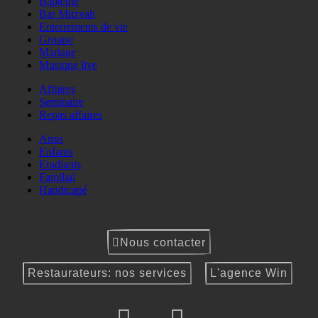
Baptême
Bar Mitzvah
Enterrements de vie
Groupe
Mariage
Musique live
Affaires
Seminaire
Repas affaires
Amis
Enfants
Etudiants
Familial
Handicapé
Nous contacter
Restaurateurs: nos services
L'agence Win