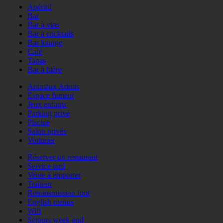
Apéritif
Bar
Bar à vins
Bar à cocktails
Bar lounge
Café
Tapas
Bar à bière
Animaux Admis
Espace fumeur
Jeux enfants
Parking privé
Piscine
Salon privés
Voiturier
Réserver un restaurant
Service tard
Vente à emporter
Traiteur
Retransmission foot
English menus
Wifi
Séjours week-end