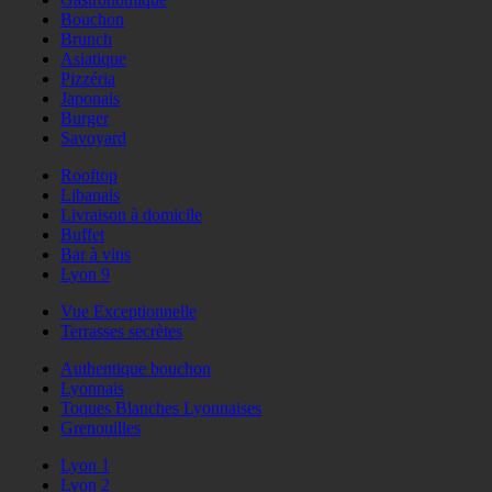
Bouchon
Brunch
Asiatique
Pizzéria
Japonais
Burger
Savoyard
Rooftop
Libanais
Livraison à domicile
Buffet
Bar à vins
Lyon 9
Vue Exceptionnelle
Terrasses secrètes
Authentique bouchon
Lyonnais
Toques Blanches Lyonnaises
Grenouilles
Lyon 1
Lyon 2