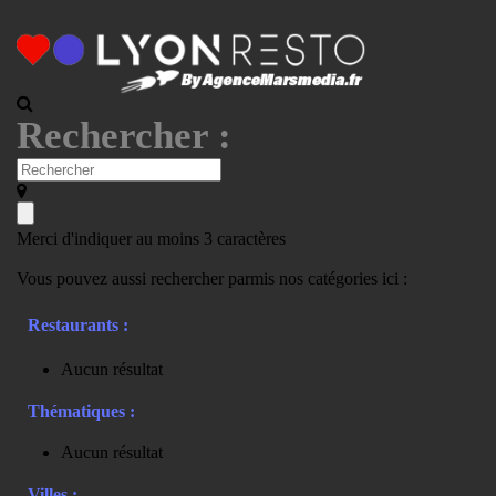
Rechercher :
Merci d'indiquer au moins 3 caractères
Vous pouvez aussi rechercher parmis nos catégories ici :
Restaurants :
Aucun résultat
Thématiques :
Aucun résultat
Villes :