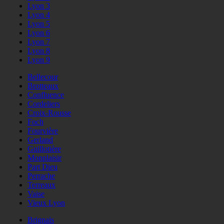
Lyon 3
Lyon 4
Lyon 5
Lyon 6
Lyon 7
Lyon 8
Lyon 9
Bellecour
Brotteaux
Confluence
Cordeliers
Croix-Rousse
Foch
Fourvière
Gerland
Guillotière
Monplaisir
Part Dieu
Perrache
Terreaux
Vaise
Vieux Lyon
Brignais