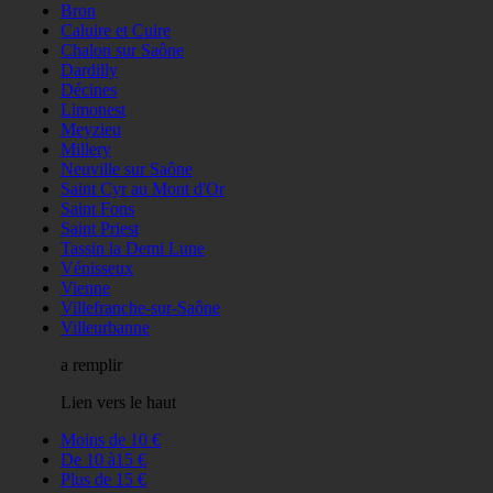
Bron
Caluire et Cuire
Chalon sur Saône
Dardilly
Décines
Limonest
Meyzieu
Millery
Neuville sur Saône
Saint Cyr au Mont d'Or
Saint Fons
Saint Priest
Tassin la Demi Lune
Vénisseux
Vienne
Villefranche-sur-Saône
Villeurbanne
a remplir
Lien vers le haut
Moins de 10 €
De 10 à15 €
Plus de 15 €