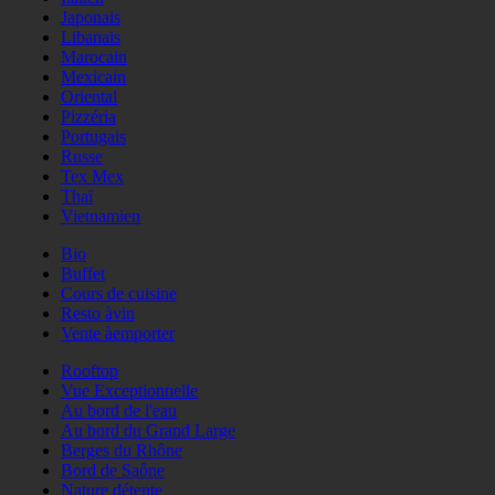
Japonais
Libanais
Marocain
Mexicain
Oriental
Pizzéria
Portugais
Russe
Tex Mex
Thaï
Vietnamien
Bio
Buffet
Cours de cuisine
Resto àvin
Vente àemporter
Rooftop
Vue Exceptionnelle
Au bord de l'eau
Au bord du Grand Large
Berges du Rhône
Bord de Saône
Nature détente