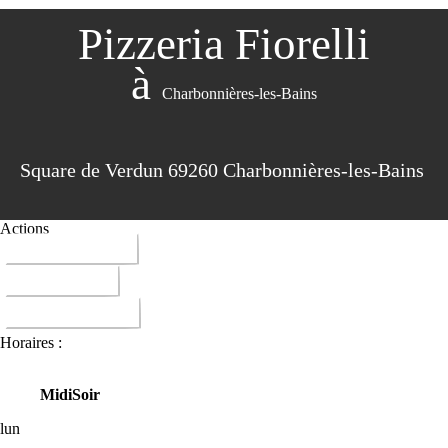
Pizzeria Fiorelli
à
Charbonnières-les-Bains
Square de Verdun 69260 Charbonnières-les-Bains
Actions
04 78 87 85 21
ITINERAIRE
DONNER AVIS
Horaires :
Midi
Soir
lun