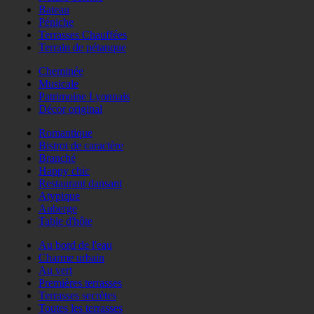
Bateau
Péniche
Terrasses Chauffées
Terrain de pétanque
Cheminée
Musicale
Patrimoine Lyonnais
Décor original
Romantique
Bistrot de caractère
Branché
Happy chic
Restaurant dansant
Atypique
Auberge
Table d'hôte
Au bord de l'eau
Charme urbain
Au vert
Premières terrasses
Terrasses secrètes
Toutes les terrasses