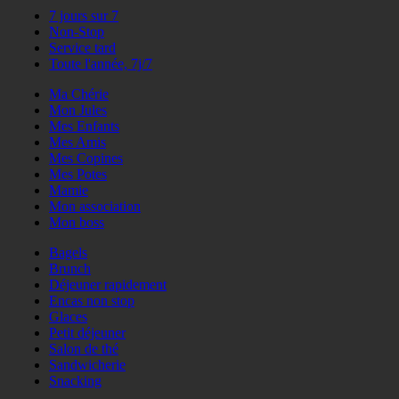
7 jours sur 7
Non-Stop
Service tard
Toute l'année, 7j/7
Ma Chérie
Mon Jules
Mes Enfants
Mes Amis
Mes Copines
Mes Potes
Mamie
Mon association
Mon boss
Bagels
Brunch
Déjeuner rapidement
Encas non stop
Glaces
Petit déjeuner
Salon de thé
Sandwicherie
Snacking