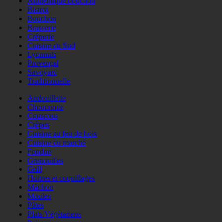
Authentique bouchon
Bistrot
Bouchon
Brasserie
Crêperie
Cuisine du Sud
Lyonnais
Provençal
Savoyard
Traditionnelle
Andouillette
Choucroute
Couscous
Crêpes
Cuisine au feu de bois
Cuisine du marché
Fondue
Grenouilles
Grill
Huitres et coquillages
Mâchon
Moules
Pâtes
Plats Végétariens