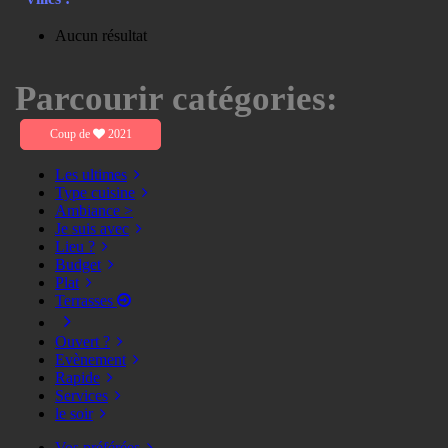
Aucun résultat
Parcourir catégories:
Coup de
2021
Les ultimes
Type cuisine
Ambiance >
Je suis avec
Lieu ?
Budget
Plat
Terrasses
Ouvert ?
Evènement
Rapide
Services
le soir
Vos préférées