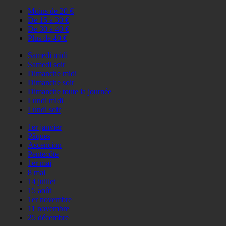
Moins de 20 €
De 15 à 30 €
De 30 à 40 €
Plus de 40 €
Samedi midi
Samedi soir
Dimanche midi
Dimanche soir
Dimanche toute la journée
Lundi midi
Lundi soir
1er janvier
Pâques
Ascencion
Pentecôte
1er mai
8 mai
14 juillet
15 août
1er novembre
11 novembre
25 décembre