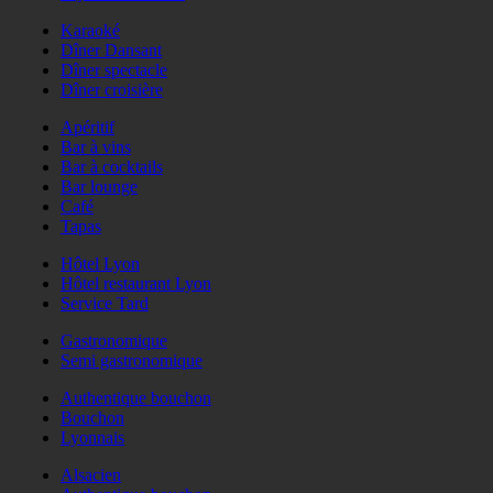
Karaoké
Dîner Dansant
Dîner spectacle
Dîner croisière
Apéritif
Bar à vins
Bar à cocktails
Bar lounge
Café
Tapas
Hôtel Lyon
Hôtel restaurant Lyon
Service Tard
Gastronomique
Semi gastronomique
Authentique bouchon
Bouchon
Lyonnais
Alsacien