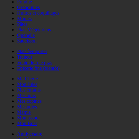
Fondue
Grenouilles
Huitres et coquillages
Moules
Pâtes
Plats Végétariens
Quenelle
Saucisson
Plats àemporter
Traiteur
Vente de foie gras
Epicerie fine (bientôt)
Ma Chérie
Mon Jules
Mes enfants
Mes amis
Mes copines
Mes potes
Mamie
Mon assoc.
Mon Boss
Anniversaire