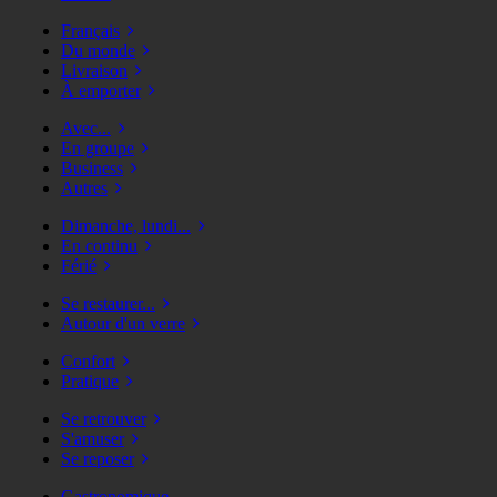
Français
Du monde
Livraison
À emporter
Avec...
En groupe
Business
Autres
Dimanche, lundi...
En continu
Férié
Se restaurer...
Autour d'un verre
Confort
Pratique
Se retrouver
S'amuser
Se reposer
Gastronomique