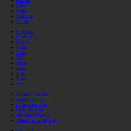
Poisson
Quenelle
Salade
Saucisson
Viande
Couscous
Hamburger
Burger
Nems
Paëla
Phö
Pizza
Sushi
Tajine
Tapas
Wok
Livraison àdomicile
Pizza livraison
Chinois livraison
Sushi livraison
Japonais livraison
Plateau repas livraison
Bistronomie