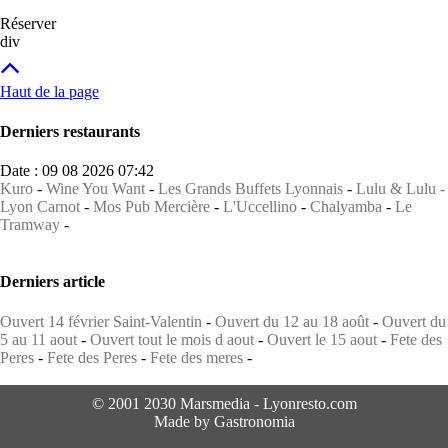
Réserver
div
Haut de la page
Derniers restaurants
Date : 09 08 2026 07:42
Kuro
-
Wine You Want
-
Les Grands Buffets Lyonnais
-
Lulu & Lulu -
Lyon Carnot
-
Mos Pub Mercière
-
L'Uccellino
-
Chalyamba
-
Le
Tramway
-
Derniers article
Ouvert 14 février Saint-Valentin
-
Ouvert du 12 au 18 août
-
Ouvert du
5 au 11 aout
-
Ouvert tout le mois d aout
-
Ouvert le 15 aout
-
Fete des
Peres
-
Fete des Peres
-
Fete des meres
-
© 2001 2030 Marsmedia - Lyonresto.com
Made by Gastronomia