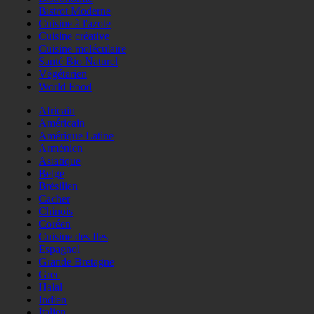
Bistrot Moderne
Cuisine à l'azote
Cuisine créative
Cuisine moléculaire
Santé Bio Naturel
Végétarien
World Food
Africain
Américain
Amérique Latine
Arménien
Asiatique
Belge
Brésilien
Cacher
Chinois
Coréen
Cuisine des Iles
Espagnol
Grande Bretagne
Grec
Halal
Indien
Italien