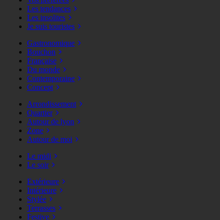
Les tendances
Les insolites
Je suis touristes
Gastronomique
Bouchon
Française
Du monde
Contemporaine
Concept
Arrondissement
Quartier
Autour de lyon
Zone
Autour de moi
Le midi
Le soir
Extérieure
Intérieure
Stylée
Terrasses
Festive