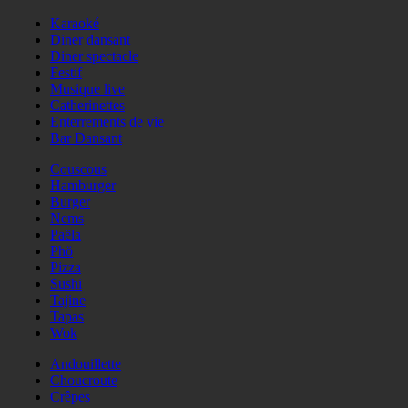
Karaoké
Diner dansant
Diner spectacle
Festif
Musique live
Catherinettes
Enterrements de vie
Bar Dansant
Couscous
Hamburger
Burger
Nems
Paëla
Phö
Pizza
Sushi
Tajine
Tapas
Wok
Andouillette
Choucroute
Crêpes