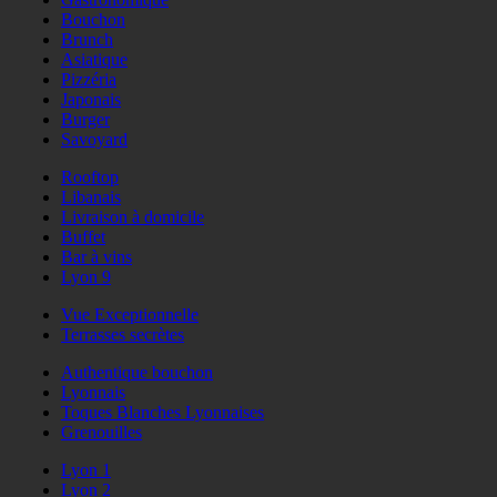
Bouchon
Brunch
Asiatique
Pizzéria
Japonais
Burger
Savoyard
Rooftop
Libanais
Livraison à domicile
Buffet
Bar à vins
Lyon 9
Vue Exceptionnelle
Terrasses secrètes
Authentique bouchon
Lyonnais
Toques Blanches Lyonnaises
Grenouilles
Lyon 1
Lyon 2