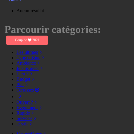
Aucun résultat
Parcourir catégories:
Coup de
2021
Les ultimes
Type cuisine
Ambiance >
Je suis avec
Lieu ?
Budget
Plat
Terrasses
Ouvert ?
Evènement
Rapide
Services
le soir
Vos préférées