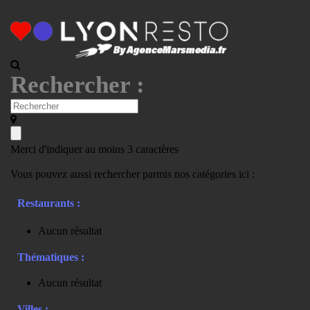
Rechercher :
Merci d'indiquer au moins 3 caractères
Vous pouvez aussi rechercher parmis nos catégories ici :
Restaurants :
Aucun résultat
Thématiques :
Aucun résultat
Villes :