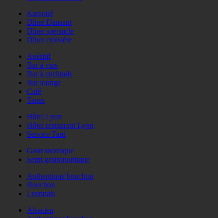
Karaoké
Dîner Dansant
Dîner spectacle
Dîner croisière
Apéritif
Bar à vins
Bar à cocktails
Bar lounge
Café
Tapas
Hôtel Lyon
Hôtel restaurant Lyon
Service Tard
Gastronomique
Semi gastronomique
Authentique bouchon
Bouchon
Lyonnais
Alsacien