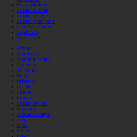
Bistrot Moderne
Cuisine à l'azote
Cuisine créative
Cuisine moléculaire
Santé Bio Naturel
Végétarien
World Food
Africain
Américain
Amérique Latine
Arménien
Asiatique
Belge
Brésilien
Cacher
Chinois
Coréen
Cuisine des Iles
Espagnol
Grande Bretagne
Grec
Halal
Indien
Italien