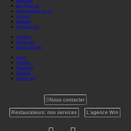
Baptême
Bar Mitzvah
Enterrements de vie
Groupe
Mariage
Musique live
Affaires
Seminaire
Repas affaires
Amis
Enfants
Etudiants
Familial
Handicapé
Nous contacter
Restaurateurs: nos services
L'agence Win