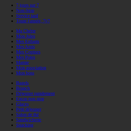
7 jours sur 7
Non-Stop
Service tard
Toute l'année, 7j/7
Ma Chérie
Mon Jules
Mes Enfants
Mes Amis
Mes Copines
Mes Potes
Mamie
Mon association
Mon boss
Bagels
Brunch
Déjeuner rapidement
Encas non stop
Glaces
Petit déjeuner
Salon de thé
Sandwicherie
Snacking