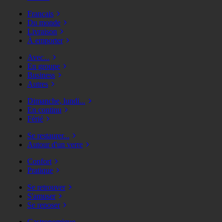
Français
Du monde
Livraison
À emporter
Avec...
En groupe
Business
Autres
Dimanche, lundi...
En continu
Férié
Se restaurer...
Autour d'un verre
Confort
Pratique
Se retrouver
S'amuser
Se reposer
Gastronomique