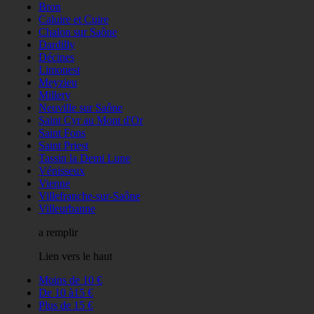
Bron
Caluire et Cuire
Chalon sur Saône
Dardilly
Décines
Limonest
Meyzieu
Millery
Neuville sur Saône
Saint Cyr au Mont d'Or
Saint Fons
Saint Priest
Tassin la Demi Lune
Vénisseux
Vienne
Villefranche-sur-Saône
Villeurbanne
a remplir
Lien vers le haut
Moins de 10 €
De 10 à15 €
Plus de 15 €