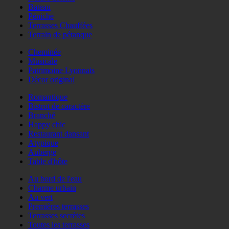
Bateau
Péniche
Terrasses Chauffées
Terrain de pétanque
Cheminée
Musicale
Patrimoine Lyonnais
Décor original
Romantique
Bistrot de caractère
Branché
Happy chic
Restaurant dansant
Atypique
Auberge
Table d'hôte
Au bord de l'eau
Charme urbain
Au vert
Premières terrasses
Terrasses secrètes
Toutes les terrasses