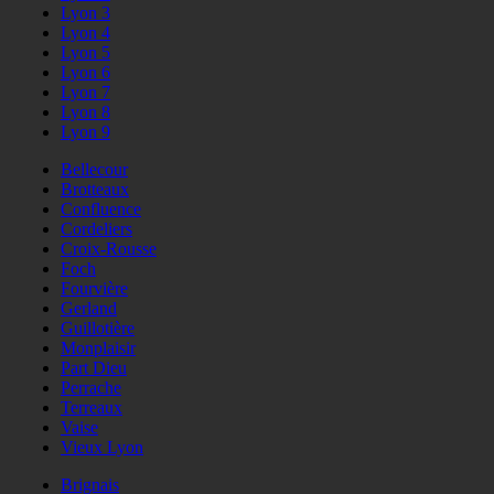
Lyon 3
Lyon 4
Lyon 5
Lyon 6
Lyon 7
Lyon 8
Lyon 9
Bellecour
Brotteaux
Confluence
Cordeliers
Croix-Rousse
Foch
Fourvière
Gerland
Guillotière
Monplaisir
Part Dieu
Perrache
Terreaux
Vaise
Vieux Lyon
Brignais