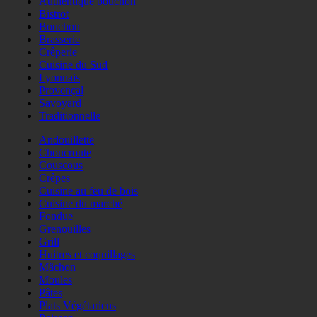
Authentique bouchon
Bistrot
Bouchon
Brasserie
Crêperie
Cuisine du Sud
Lyonnais
Provençal
Savoyard
Traditionnelle
Andouillette
Choucroute
Couscous
Crêpes
Cuisine au feu de bois
Cuisine du marché
Fondue
Grenouilles
Grill
Huitres et coquillages
Mâchon
Moules
Pâtes
Plats Végétariens