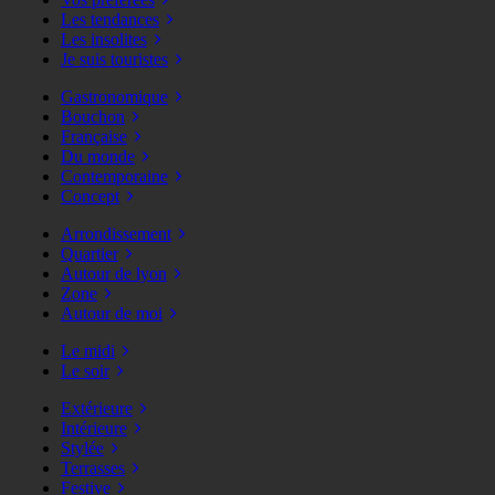
Les tendances
Les insolites
Je suis touristes
Gastronomique
Bouchon
Française
Du monde
Contemporaine
Concept
Arrondissement
Quartier
Autour de lyon
Zone
Autour de moi
Le midi
Le soir
Extérieure
Intérieure
Stylée
Terrasses
Festive