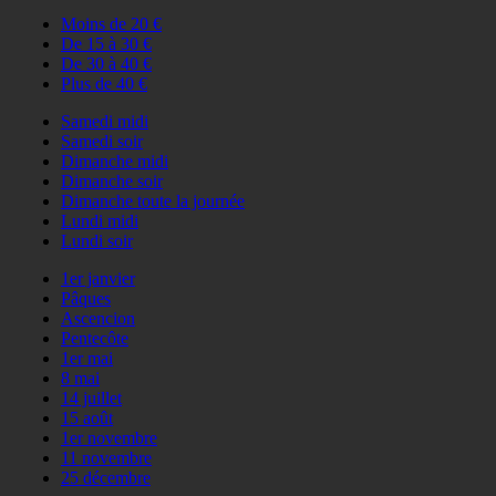
Moins de 20 €
De 15 à 30 €
De 30 à 40 €
Plus de 40 €
Samedi midi
Samedi soir
Dimanche midi
Dimanche soir
Dimanche toute la journée
Lundi midi
Lundi soir
1er janvier
Pâques
Ascencion
Pentecôte
1er mai
8 mai
14 juillet
15 août
1er novembre
11 novembre
25 décembre