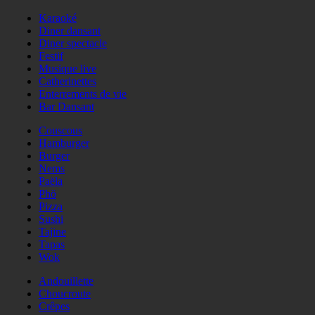
Karaoké
Diner dansant
Diner spectacle
Festif
Musique live
Catherinettes
Enterrements de vie
Bar Dansant
Couscous
Hamburger
Burger
Nems
Paëla
Phö
Pizza
Sushi
Tajine
Tapas
Wok
Andouillette
Choucroute
Crêpes