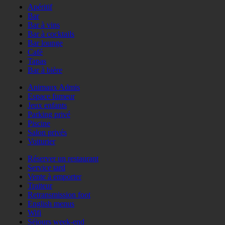
Apéritif
Bar
Bar à vins
Bar à cocktails
Bar lounge
Café
Tapas
Bar à bière
Animaux Admis
Espace fumeur
Jeux enfants
Parking privé
Piscine
Salon privés
Voiturier
Réserver un restaurant
Service tard
Vente à emporter
Traiteur
Retransmission foot
English menus
Wifi
Séjours week-end