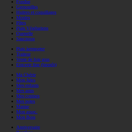
Fondue
Grenouilles
Huitres et coquillages
Moules
Pâtes
Plats Végétariens
Quenelle
Saucisson
Plats àemporter
Traiteur
Vente de foie gras
Epicerie fine (bientôt)
Ma Chérie
Mon Jules
Mes enfants
Mes amis
Mes copines
Mes potes
Mamie
Mon assoc.
Mon Boss
Anniversaire