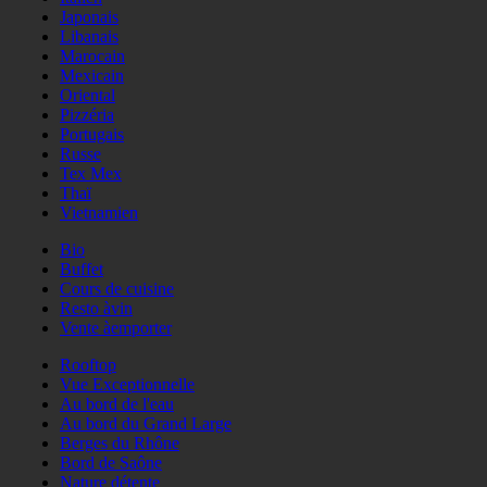
Japonais
Libanais
Marocain
Mexicain
Oriental
Pizzéria
Portugais
Russe
Tex Mex
Thaï
Vietnamien
Bio
Buffet
Cours de cuisine
Resto àvin
Vente àemporter
Rooftop
Vue Exceptionnelle
Au bord de l'eau
Au bord du Grand Large
Berges du Rhône
Bord de Saône
Nature détente