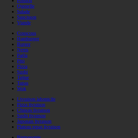
Poisson
Quenelle
Salade
Saucisson
Viande
Couscous
Hamburger
Burger
Nems
Paëla
Phö
Pizza
Sushi
Tajine
Tapas
Wok
Livraison àdomicile
Pizza livraison
Chinois livraison
Sushi livraison
Japonais livraison
Plateau repas livraison
Bistronomie