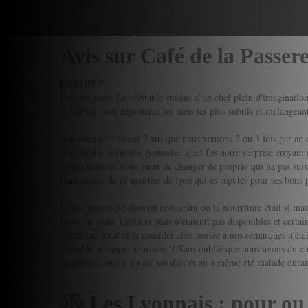
Donner mon avis
Avis sur Café de la Passere
EXEMPLE
Exceptionnel. La véritable cuisine d'un chef plein d'imagination
le soir où vous dégusterez les mets les plus subtils et mélangean
trop décu cela faisait 7 ans que nous venions 2 ou 3 fois par an 
resté égal a la cuisine lyonnaise..quel fus notre surprise croya
eh oui hélas ce resto vient de changer de proprio qui na pas suivi
beau milieu de ce quartier de lyon qui es réputés pour ses bons 
Je n'ai jamais été dans un restaurant ou la nourriture était si ma
cacher le goût. Certains plats n'étaientt pas disponibles et certa
n'était pas idéal et la considération portée à nos remarques n'était
véritable attrappe- touristes !! Sans oublié que nous avons du ch
personnes, aucun n'a été satisfait et un a même été malade durant
Les Lyonnais : pour ou