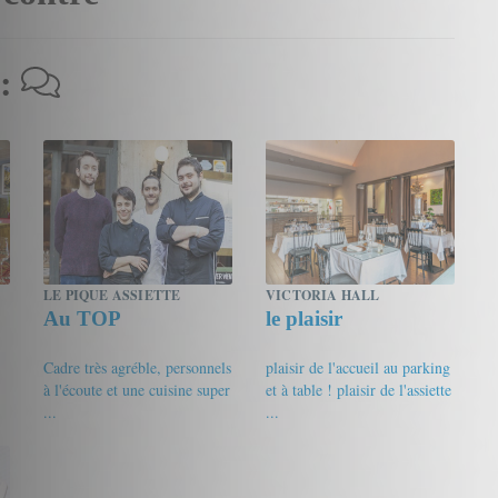
 :
LE PIQUE ASSIETTE
VICTORIA HALL
Au TOP
le plaisir
Cadre très agréble, personnels
plaisir de l'accueil au parking
à l'écoute et une cuisine super
et à table ! plaisir de l'assiette
...
...
19/20
Gourmet de passage
18.5/20
jpg