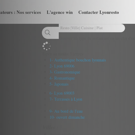
ateurs : Nos services
L'agence win
Contacter Lyonresto
Trouver un type de restaurant en un clin d'oe
Tapez au moins 3 lettres
1- Authentique bouchon lyonnais
2- Lyon 69006
3- Gastronomique
4- Romantique
5- Japonais
6- Lyon 69003
7- Terrasses à Lyon
9- Au bord de l'eau
10- ouvert dimanche
Villes :
Aucun résultat