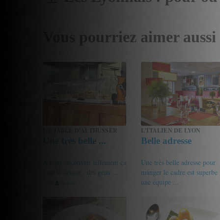
Vous pourriez aimer aussi
LA TABLE D'ALTHUSSER
L'ITALIEN DE LYON
Une très belle ...
Belle adresse
A faire découvrir tellement ça
Une très belle adresse pour
vaut le détour : des gens ...
manger le cadre est superbe
une équipe ...
16/20
Domino
18/20
un homme libre