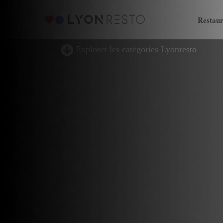
Restaur
Explorer les catégories Lyonresto