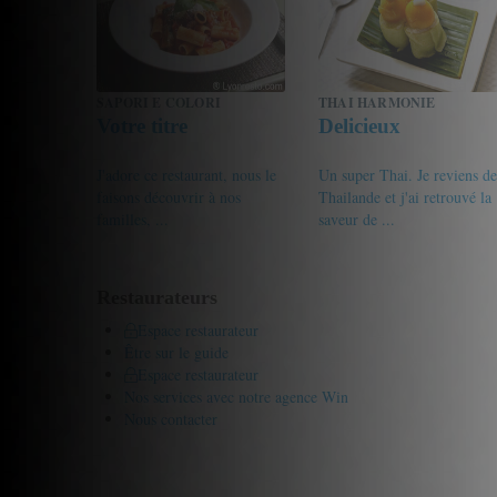
SAPORI E COLORI
THAI HARMONIE
Votre titre
Delicieux
J'adore ce restaurant, nous le
Un super Thai. Je reviens de
faisons découvrir à nos
Thailande et j'ai retrouvé la
familles, ...
saveur de ...
19/20
Gourmet de passage
16.5/20
Yass
Restaurateurs
Espace restaurateur
Être sur le guide
Espace restaurateur
Nos services avec notre agence Win
Nous contacter