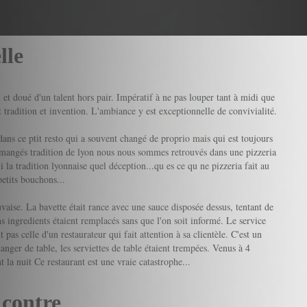
lle
 et doué d'un talent hors pair. Impératif à ne pas louper tant à midi que
t tradition et invention. L'ambiance y est exceptionnelle de convivialité.
dans ce ptit resto qui a souvent changé de proprio mais qui est toujours
nt mangés tradition de lyon nous nous sommes retrouvés dans une pizzeria
 la tradition lyonnaise quel déception...qu es ce qu ne pizzeria fait au
petits bouchons...
uvaise. La bavette était rance avec une sauce disposée dessus, tentant de
ins ingredients étaient remplacés sans que l'on soit informé. Le service
 pas celle d'un restaurateur qui fait attention à sa clientèle. C'est un
anger de table, les serviettes de table étaient trempées. Venus à 4
 la nuit Ce restaurant est une vraie catastrophe...
 contre