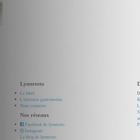
Lyonresto
D
Le label
D
L'émission gastronomia
K
Nous contacter
L
S
Nos réseaux
a
Facebook de lyonresto
P
Instagram
Le blog de lyonresto