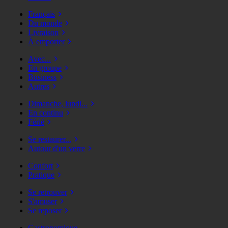
Français
Du monde
Livraison
À emporter
Avec...
En groupe
Business
Autres
Dimanche, lundi...
En continu
Férié
Se restaurer...
Autour d'un verre
Confort
Pratique
Se retrouver
S'amuser
Se reposer
Gastronomique