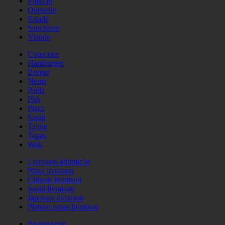
Poisson
Quenelle
Salade
Saucisson
Viande
Couscous
Hamburger
Burger
Nems
Paëla
Phö
Pizza
Sushi
Tajine
Tapas
Wok
Livraison àdomicile
Pizza livraison
Chinois livraison
Sushi livraison
Japonais livraison
Plateau repas livraison
Bistronomie