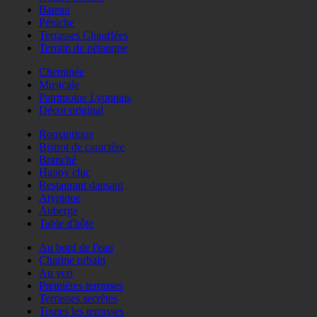
Bateau
Péniche
Terrasses Chauffées
Terrain de pétanque
Cheminée
Musicale
Patrimoine Lyonnais
Décor original
Romantique
Bistrot de caractère
Branché
Happy chic
Restaurant dansant
Atypique
Auberge
Table d'hôte
Au bord de l'eau
Charme urbain
Au vert
Premières terrasses
Terrasses secrètes
Toutes les terrasses