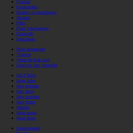
Fondue
Grenouilles
Huitres et coquillages
Moules
Pâtes
Plats Végétariens
Quenelle
Saucisson
Plats àemporter
Traiteur
Vente de foie gras
Epicerie fine (bientôt)
Ma Chérie
Mon Jules
Mes enfants
Mes amis
Mes copines
Mes potes
Mamie
Mon assoc.
Mon Boss
Anniversaire