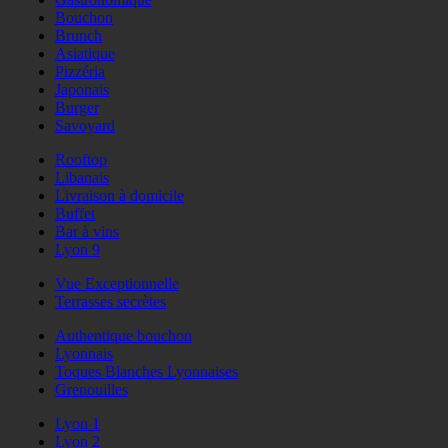
Bouchon
Brunch
Asiatique
Pizzéria
Japonais
Burger
Savoyard
Rooftop
Libanais
Livraison à domicile
Buffet
Bar à vins
Lyon 9
Vue Exceptionnelle
Terrasses secrètes
Authentique bouchon
Lyonnais
Toques Blanches Lyonnaises
Grenouilles
Lyon 1
Lyon 2