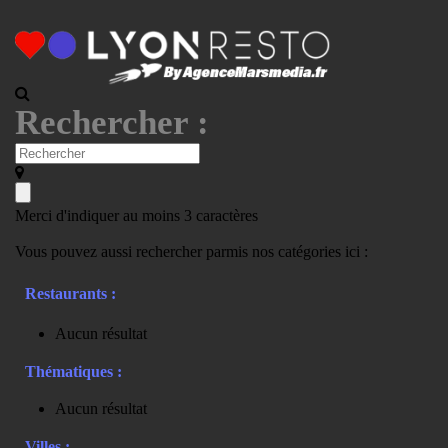
Rechercher :
Merci d'indiquer au moins 3 caractères
Vous pouvez aussi rechercher parmis nos catégories ici :
Restaurants :
Aucun résultat
Thématiques :
Aucun résultat
Villes :