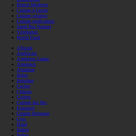
Bistrot Moderne
Cuisine à l'azote
Cuisine créative
Cuisine moléculaire
Santé Bio Naturel
Végétarien
World Food
Africain
Américain
Amérique Latine
Arménien
Asiatique
Belge
Brésilien
Cacher
Chinois
Coréen
Cuisine des Iles
Espagnol
Grande Bretagne
Grec
Halal
Indien
Italien