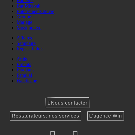
Baptême
Bar Mitzvah
Enterrements de vie
Groupe
Mariage
Musique live
Affaires
Seminaire
Repas affaires
Amis
Enfants
Etudiants
Familial
Handicapé
Nous contacter
Restaurateurs: nos services
L'agence Win