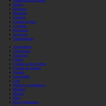
Authentique bouchon
Bistrot
Bouchon
Brasserie
Crêperie
Cuisine du Sud
Lyonnais
Provençal
Savoyard
Traditionnelle
Andouillette
Choucroute
Couscous
Crêpes
Cuisine au feu de bois
Cuisine du marché
Fondue
Grenouilles
Grill
Huitres et coquillages
Mâchon
Moules
Pâtes
Plats Végétariens