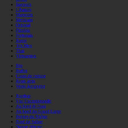
Japonais
Libanais
Marocain
Mexicain
Oriental
Pizzéria
Portugais
Russe
Tex Mex
Thaï
Vietnamien
Bio
Buffet
Cours de cuisine
Resto àvin
Vente àemporter
Rooftop
Vue Exceptionnelle
Au bord de l'eau
Au bord du Grand Large
Berges du Rhône
Bord de Saône
Nature détente