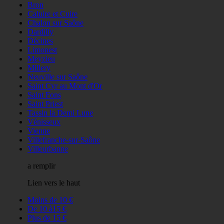
Bron
Caluire et Cuire
Chalon sur Saône
Dardilly
Décines
Limonest
Meyzieu
Millery
Neuville sur Saône
Saint Cyr au Mont d'Or
Saint Fons
Saint Priest
Tassin la Demi Lune
Vénisseux
Vienne
Villefranche-sur-Saône
Villeurbanne
a remplir
Lien vers le haut
Moins de 10 €
De 10 à15 €
Plus de 15 €