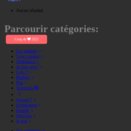
Aucun résultat
Parcourir catégories:
Coup de
2021
Les ultimes
Type cuisine
Ambiance >
Je suis avec
Lieu ?
Budget
Plat
Terrasses
Ouvert ?
Evènement
Rapide
Services
le soir
Vos préférées