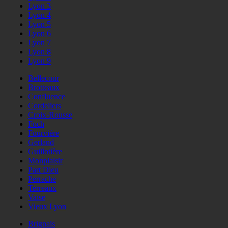
Lyon 3
Lyon 4
Lyon 5
Lyon 6
Lyon 7
Lyon 8
Lyon 9
Bellecour
Brotteaux
Confluence
Cordeliers
Croix-Rousse
Foch
Fourvière
Gerland
Guillotière
Monplaisir
Part Dieu
Perrache
Terreaux
Vaise
Vieux Lyon
Brignais