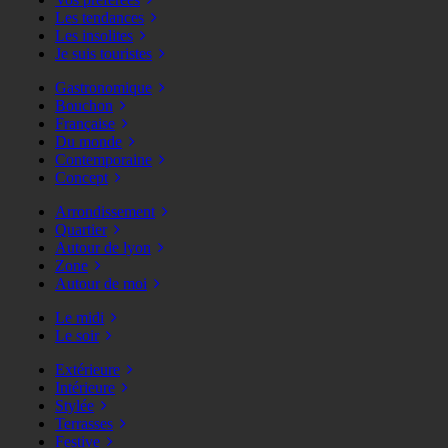
Les tendances
Les insolites
Je suis touristes
Gastronomique
Bouchon
Française
Du monde
Contemporaine
Concept
Arrondissement
Quartier
Autour de lyon
Zone
Autour de moi
Le midi
Le soir
Extérieure
Intérieure
Stylée
Terrasses
Festive