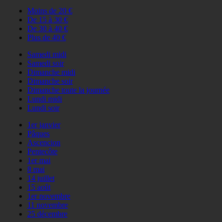
Moins de 20 €
De 15 à 30 €
De 30 à 40 €
Plus de 40 €
Samedi midi
Samedi soir
Dimanche midi
Dimanche soir
Dimanche toute la journée
Lundi midi
Lundi soir
1er janvier
Pâques
Ascencion
Pentecôte
1er mai
8 mai
14 juillet
15 août
1er novembre
11 novembre
25 décembre