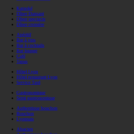
Karaoké
Dîner Dansant
Dîner spectacle
Dîner croisière
Apéritif
Bar à vins
Bar à cocktails
Bar lounge
Café
Tapas
Hôtel Lyon
Hôtel restaurant Lyon
Service Tard
Gastronomique
Semi gastronomique
Authentique bouchon
Bouchon
Lyonnais
Alsacien