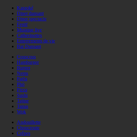
Karaoké
Diner dansant
Diner spectacle
Festif
Musique live
Catherinettes
Enterrements de vie
Bar Dansant
Couscous
Hamburger
Burger
Nems
Paëla
Phö
Pizza
Sushi
Tajine
Tapas
Wok
Andouillette
Choucroute
Crêpes