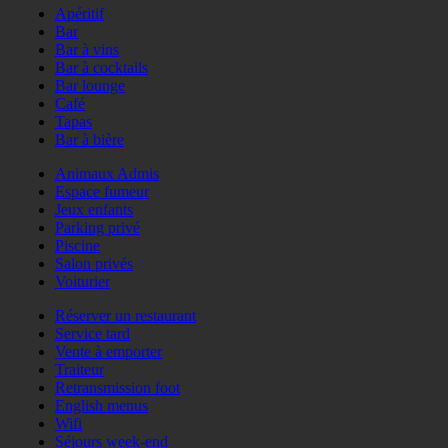
Apéritif
Bar
Bar à vins
Bar à cocktails
Bar lounge
Café
Tapas
Bar à bière
Animaux Admis
Espace fumeur
Jeux enfants
Parking privé
Piscine
Salon privés
Voiturier
Réserver un restaurant
Service tard
Vente à emporter
Traiteur
Retransmission foot
English menus
Wifi
Séjours week-end