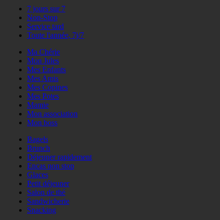
7 jours sur 7
Non-Stop
Service tard
Toute l'année, 7j/7
Ma Chérie
Mon Jules
Mes Enfants
Mes Amis
Mes Copines
Mes Potes
Mamie
Mon association
Mon boss
Bagels
Brunch
Déjeuner rapidement
Encas non stop
Glaces
Petit déjeuner
Salon de thé
Sandwicherie
Snacking