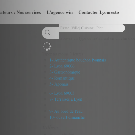
ateurs : Nos services
L'agence win
Contacter Lyonresto
Trouver un type de restaurant en un clin d'oe
Tapez au moins 3 lettres
1- Authentique bouchon lyonnais
2- Lyon 69006
3- Gastronomique
4- Romantique
5- Japonais
6- Lyon 69003
7- Terrasses à Lyon
9- Au bord de l'eau
10- ouvert dimanche
Villes :
Aucun résultat