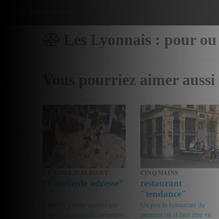
Donner mon avis
Les Lyonnais : pour ou
Vous pourriez aimer aussi
LA TABLE D'ALBIGNY
CINQ MAINS
“Excellente adresse”
restaurant
"tendance"
Table de grande qualité qui
Un peu le restaurant du
propose une cuisine inventive
moment où il faut être vu