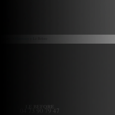
Accueil
>
Marocain
> Le Before
LE BEFORE
04 73 90 79 47