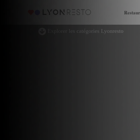
Restaur
Explorer les catégories Lyonresto