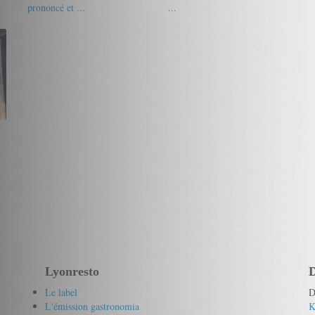
prononcé et ...
...
18.5/20
l'utiliseur
16.5/20
Gourmet de passage
Lyonresto
D
Le label
D
L'émission gastronomia
K