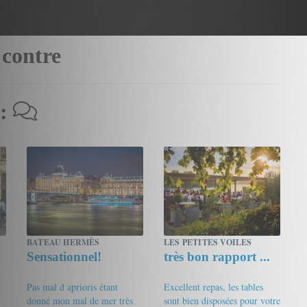
 contre
 :
BATEAU HERMÈS
LES PETITES VOILES
Sensationnel!
très bon rapport ...
Pas mal d aprioris étant
Excellent repas, les tables
donné mon mal de mer très
sont bien disposées pour votre