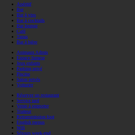
Apéritif
Bar
Bar à vins
Bar à cocktails
Bar lounge
Café
Tapas
Bar à bière
Animaux Admis
Espace fumeur
Jeux enfants
Parking privé
Piscine
Salon privés
Voiturier
Réserver un restaurant
Service tard
Vente à emporter
Traiteur
Retransmission foot
English menus
Wifi
Séjours week-end