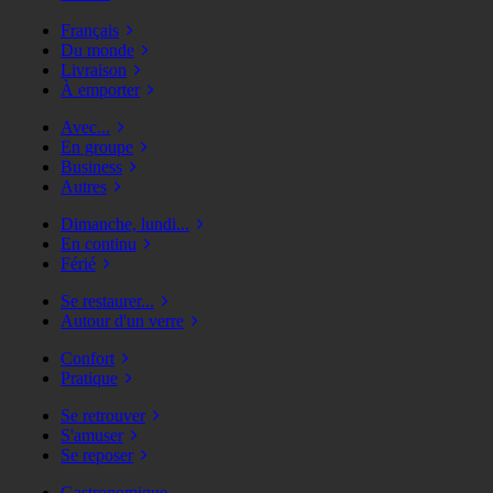
Français
Du monde
Livraison
À emporter
Avec...
En groupe
Business
Autres
Dimanche, lundi...
En continu
Férié
Se restaurer...
Autour d'un verre
Confort
Pratique
Se retrouver
S'amuser
Se reposer
Gastronomique