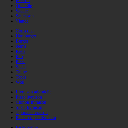
Poisson
Quenelle
Salade
Saucisson
Viande
Couscous
Hamburger
Burger
Nems
Paëla
Phö
Pizza
Sushi
Tajine
Tapas
Wok
Livraison àdomicile
Pizza livraison
Chinois livraison
Sushi livraison
Japonais livraison
Plateau repas livraison
Bistronomie