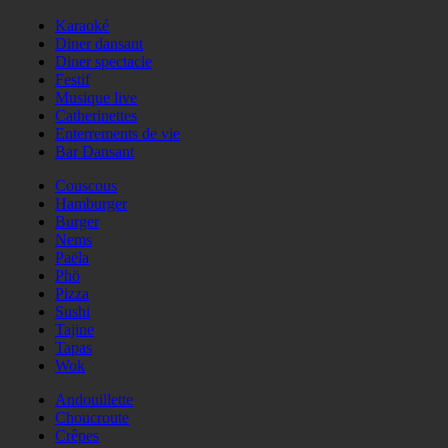
Karaoké
Diner dansant
Diner spectacle
Festif
Musique live
Catherinettes
Enterrements de vie
Bar Dansant
Couscous
Hamburger
Burger
Nems
Paëla
Phö
Pizza
Sushi
Tajine
Tapas
Wok
Andouillette
Choucroute
Crêpes