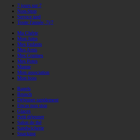
7 jours sur 7
Non-Stop
Service tard
Toute l'année, 7j/7
Ma Chérie
Mon Jules
Mes Enfants
Mes Amis
Mes Copines
Mes Potes
Mamie
Mon association
Mon boss
Bagels
Brunch
Déjeuner rapidement
Encas non stop
Glaces
Petit déjeuner
Salon de thé
Sandwicherie
Snacking