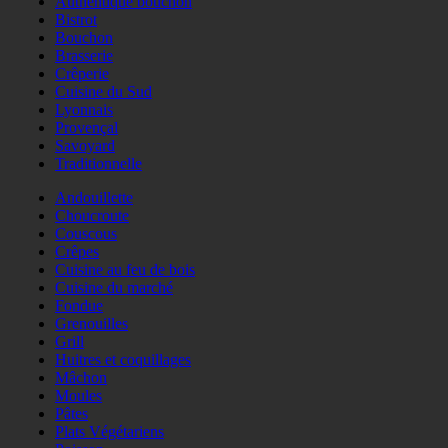
Authentique bouchon
Bistrot
Bouchon
Brasserie
Crêperie
Cuisine du Sud
Lyonnais
Provençal
Savoyard
Traditionnelle
Andouillette
Choucroute
Couscous
Crêpes
Cuisine au feu de bois
Cuisine du marché
Fondue
Grenouilles
Grill
Huitres et coquillages
Mâchon
Moules
Pâtes
Plats Végétariens