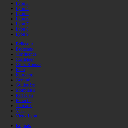
Lyon 3
Lyon 4
Lyon 5
Lyon 6
Lyon 7
Lyon 8
Lyon 9
Bellecour
Brotteaux
Confluence
Cordeliers
Croix-Rousse
Foch
Fourvière
Gerland
Guillotière
Monplaisir
Part Dieu
Perrache
Terreaux
Vaise
Vieux Lyon
Brignais