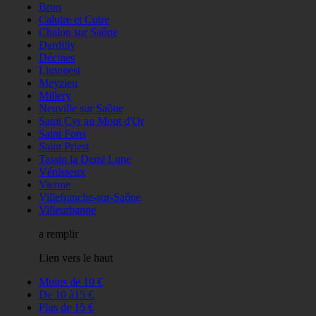
Bron
Caluire et Cuire
Chalon sur Saône
Dardilly
Décines
Limonest
Meyzieu
Millery
Neuville sur Saône
Saint Cyr au Mont d'Or
Saint Fons
Saint Priest
Tassin la Demi Lune
Vénisseux
Vienne
Villefranche-sur-Saône
Villeurbanne
a remplir
Lien vers le haut
Moins de 10 €
De 10 à15 €
Plus de 15 €