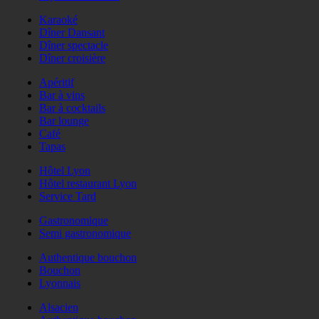
Karaoké
Dîner Dansant
Dîner spectacle
Dîner croisière
Apéritif
Bar à vins
Bar à cocktails
Bar lounge
Café
Tapas
Hôtel Lyon
Hôtel restaurant Lyon
Service Tard
Gastronomique
Semi gastronomique
Authentique bouchon
Bouchon
Lyonnais
Alsacien