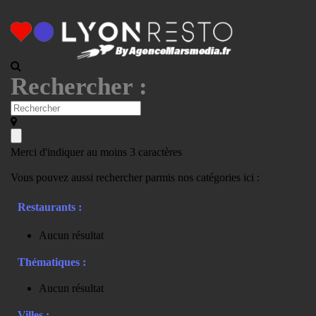
Rechercher :
Merci d'indiquer au moins 3 caractères
Vous pouvez aussi rechercher parmis nos catégories ici :
Restaurants :
Aucun résultat
Thématiques :
Aucun résultat
Villes :