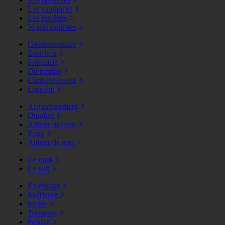
Les tendances
Les insolites
Je suis touristes
Gastronomique
Bouchon
Française
Du monde
Contemporaine
Concept
Arrondissement
Quartier
Autour de lyon
Zone
Autour de moi
Le midi
Le soir
Extérieure
Intérieure
Stylée
Terrasses
Festive