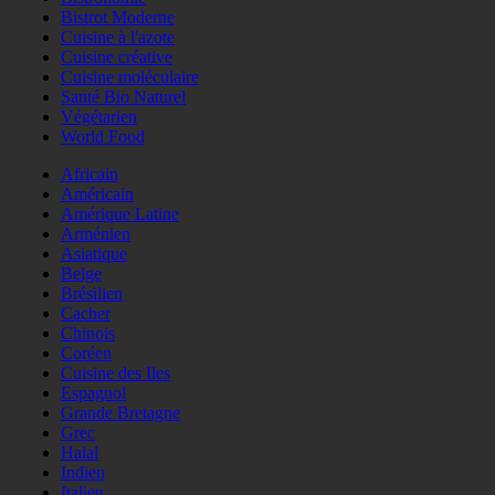
Bistrot Moderne
Cuisine à l'azote
Cuisine créative
Cuisine moléculaire
Santé Bio Naturel
Végétarien
World Food
Africain
Américain
Amérique Latine
Arménien
Asiatique
Belge
Brésilien
Cacher
Chinois
Coréen
Cuisine des Iles
Espagnol
Grande Bretagne
Grec
Halal
Indien
Italien