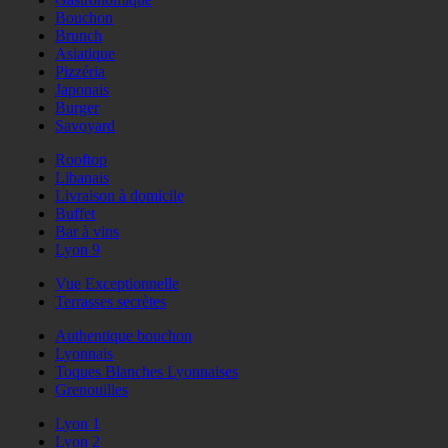
Bouchon
Brunch
Asiatique
Pizzéria
Japonais
Burger
Savoyard
Rooftop
Libanais
Livraison à domicile
Buffet
Bar à vins
Lyon 9
Vue Exceptionnelle
Terrasses secrètes
Authentique bouchon
Lyonnais
Toques Blanches Lyonnaises
Grenouilles
Lyon 1
Lyon 2