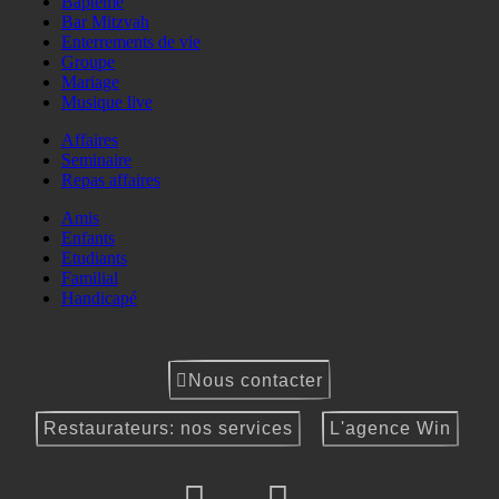
Baptême
Bar Mitzvah
Enterrements de vie
Groupe
Mariage
Musique live
Affaires
Seminaire
Repas affaires
Amis
Enfants
Etudiants
Familial
Handicapé
Nous contacter
Restaurateurs: nos services
L'agence Win