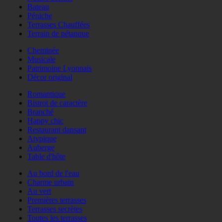
Bateau
Péniche
Terrasses Chauffées
Terrain de pétanque
Cheminée
Musicale
Patrimoine Lyonnais
Décor original
Romantique
Bistrot de caractère
Branché
Happy chic
Restaurant dansant
Atypique
Auberge
Table d'hôte
Au bord de l'eau
Charme urbain
Au vert
Premières terrasses
Terrasses secrètes
Toutes les terrasses