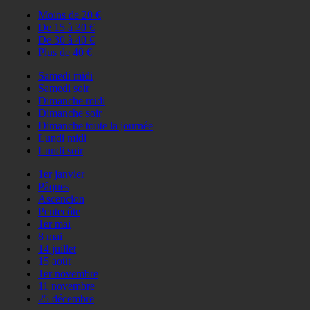
Moins de 20 €
De 15 à 30 €
De 30 à 40 €
Plus de 40 €
Samedi midi
Samedi soir
Dimanche midi
Dimanche soir
Dimanche toute la journée
Lundi midi
Lundi soir
1er janvier
Pâques
Ascencion
Pentecôte
1er mai
8 mai
14 juillet
15 août
1er novembre
11 novembre
25 décembre