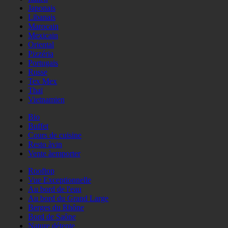
Japonais
Libanais
Marocain
Mexicain
Oriental
Pizzéria
Portugais
Russe
Tex Mex
Thaï
Vietnamien
Bio
Buffet
Cours de cuisine
Resto àvin
Vente àemporter
Rooftop
Vue Exceptionnelle
Au bord de l'eau
Au bord du Grand Large
Berges du Rhône
Bord de Saône
Nature détente