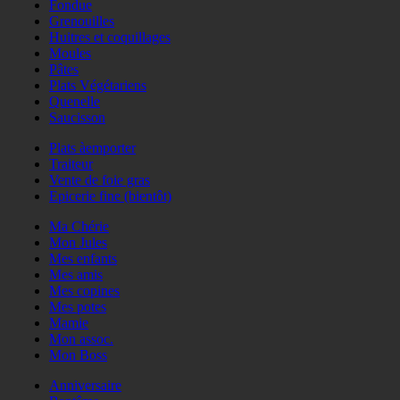
Fondue
Grenouilles
Huitres et coquillages
Moules
Pâtes
Plats Végétariens
Quenelle
Saucisson
Plats àemporter
Traiteur
Vente de foie gras
Epicerie fine (bientôt)
Ma Chérie
Mon Jules
Mes enfants
Mes amis
Mes copines
Mes potes
Mamie
Mon assoc.
Mon Boss
Anniversaire