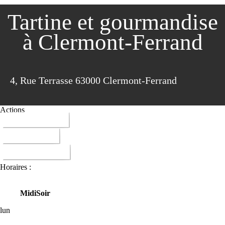
Tartine et gourmandise
à Clermont-Ferrand
4, Rue Terrasse 63000 Clermont-Ferrand
Actions
04 73 14 24 13
ITINERAIRE
DONNER AVIS
Horaires :
Midi
Soir
lun