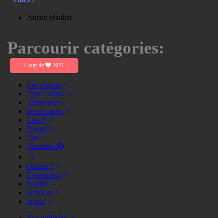
Aucun résultat
Parcourir catégories:
Coup de
2021
Les ultimes
Type cuisine
Ambiance >
Je suis avec
Lieu ?
Budget
Plat
Terrasses
Ouvert ?
Evènement
Rapide
Services
le soir
Vos préférées