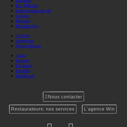
Baptême
Bar Mitzvah
Enterrements de vie
Groupe
Mariage
Musique live
Affaires
Seminaire
Repas affaires
Amis
Enfants
Etudiants
Familial
Handicapé
Nous contacter
Restaurateurs: nos services
L'agence Win