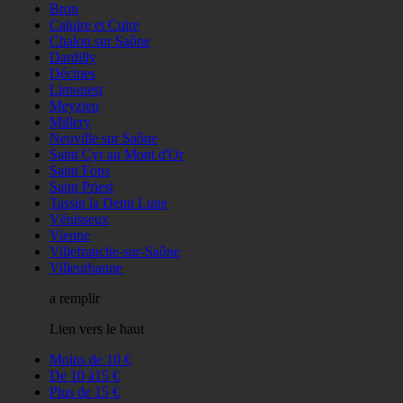
Bron
Caluire et Cuire
Chalon sur Saône
Dardilly
Décines
Limonest
Meyzieu
Millery
Neuville sur Saône
Saint Cyr au Mont d'Or
Saint Fons
Saint Priest
Tassin la Demi Lune
Vénisseux
Vienne
Villefranche-sur-Saône
Villeurbanne
a remplir
Lien vers le haut
Moins de 10 €
De 10 à15 €
Plus de 15 €