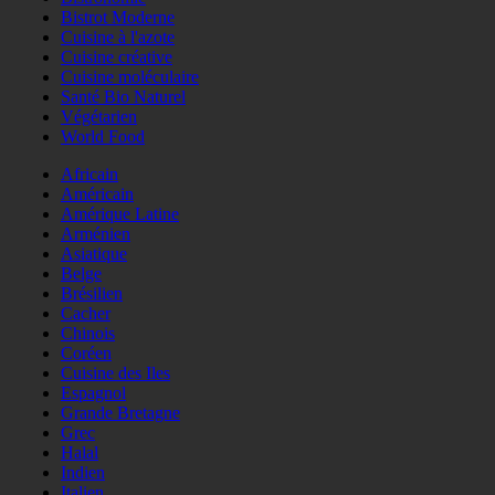
Bistrot Moderne
Cuisine à l'azote
Cuisine créative
Cuisine moléculaire
Santé Bio Naturel
Végétarien
World Food
Africain
Américain
Amérique Latine
Arménien
Asiatique
Belge
Brésilien
Cacher
Chinois
Coréen
Cuisine des Iles
Espagnol
Grande Bretagne
Grec
Halal
Indien
Italien