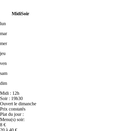
Midi
Soir
lun
mar
mer
jeu
ven
sam
dim
Midi : 12h
Soir : 19h30
Ouvert le dimanche
Prix constatés
Plat du jour :
Menu(s) soir:
8 €
20 à 40 €