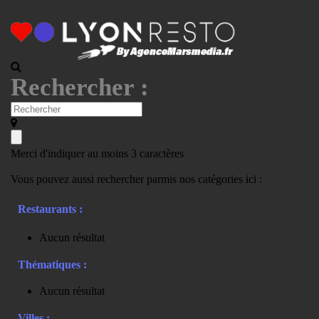
Rechercher :
Merci d'indiquer au moins 3 caractères
Vous pouvez aussi rechercher parmis nos catégories ici :
Restaurants :
Aucun résultat
Thématiques :
Aucun résultat
Villes :