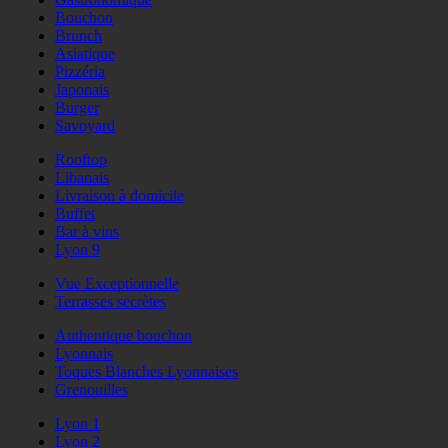
Bouchon
Brunch
Asiatique
Pizzéria
Japonais
Burger
Savoyard
Rooftop
Libanais
Livraison à domicile
Buffet
Bar à vins
Lyon 9
Vue Exceptionnelle
Terrasses secrètes
Authentique bouchon
Lyonnais
Toques Blanches Lyonnaises
Grenouilles
Lyon 1
Lyon 2