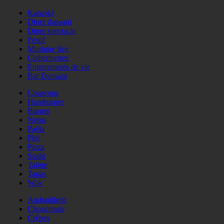
Karaoké
Diner dansant
Diner spectacle
Festif
Musique live
Catherinettes
Enterrements de vie
Bar Dansant
Couscous
Hamburger
Burger
Nems
Paëla
Phö
Pizza
Sushi
Tajine
Tapas
Wok
Andouillette
Choucroute
Crêpes