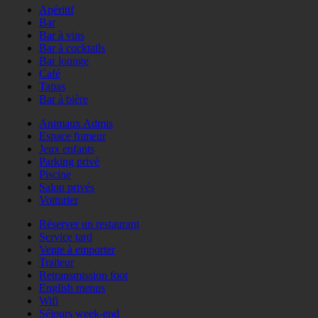
Apéritif
Bar
Bar à vins
Bar à cocktails
Bar lounge
Café
Tapas
Bar à bière
Animaux Admis
Espace fumeur
Jeux enfants
Parking privé
Piscine
Salon privés
Voiturier
Réserver un restaurant
Service tard
Vente à emporter
Traiteur
Retransmission foot
English menus
Wifi
Séjours week-end