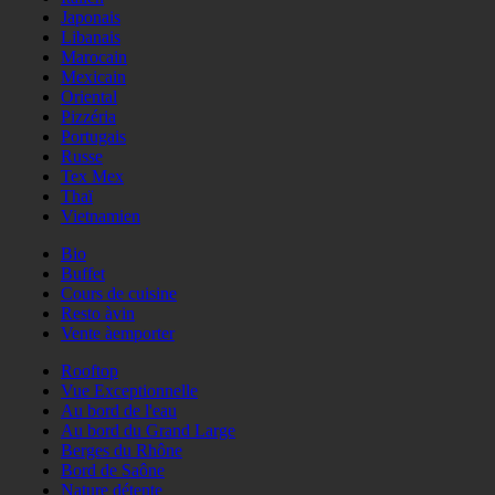
Japonais
Libanais
Marocain
Mexicain
Oriental
Pizzéria
Portugais
Russe
Tex Mex
Thaï
Vietnamien
Bio
Buffet
Cours de cuisine
Resto àvin
Vente àemporter
Rooftop
Vue Exceptionnelle
Au bord de l'eau
Au bord du Grand Large
Berges du Rhône
Bord de Saône
Nature détente