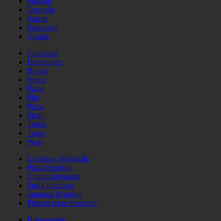
Poisson
Quenelle
Salade
Saucisson
Viande
Couscous
Hamburger
Burger
Nems
Paëla
Phö
Pizza
Sushi
Tajine
Tapas
Wok
Livraison àdomicile
Pizza livraison
Chinois livraison
Sushi livraison
Japonais livraison
Plateau repas livraison
Bistronomie