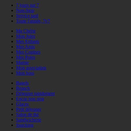
7 jours sur 7
Non-Stop
Service tard
Toute l'année, 7j/7
Ma Chérie
Mon Jules
Mes Enfants
Mes Amis
Mes Copines
Mes Potes
Mamie
Mon association
Mon boss
Bagels
Brunch
Déjeuner rapidement
Encas non stop
Glaces
Petit déjeuner
Salon de thé
Sandwicherie
Snacking