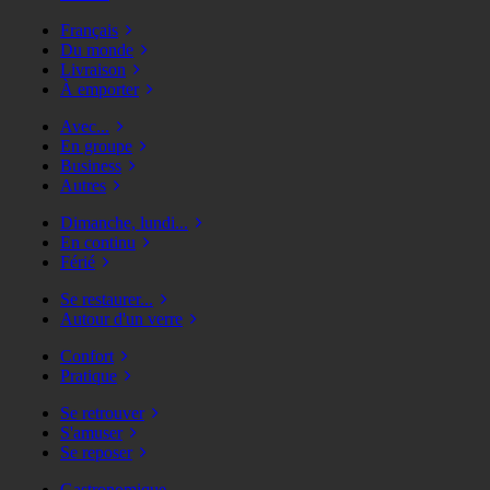
Français
Du monde
Livraison
À emporter
Avec...
En groupe
Business
Autres
Dimanche, lundi...
En continu
Férié
Se restaurer...
Autour d'un verre
Confort
Pratique
Se retrouver
S'amuser
Se reposer
Gastronomique