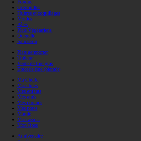
Fondue
Grenouilles
Huitres et coquillages
Moules
Pâtes
Plats Végétariens
Quenelle
Saucisson
Plats àemporter
Traiteur
Vente de foie gras
Epicerie fine (bientôt)
Ma Chérie
Mon Jules
Mes enfants
Mes amis
Mes copines
Mes potes
Mamie
Mon assoc.
Mon Boss
Anniversaire