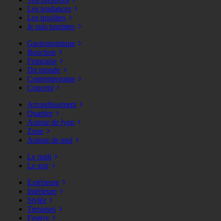
Les tendances
Les insolites
Je suis touristes
Gastronomique
Bouchon
Française
Du monde
Contemporaine
Concept
Arrondissement
Quartier
Autour de lyon
Zone
Autour de moi
Le midi
Le soir
Extérieure
Intérieure
Stylée
Terrasses
Festive