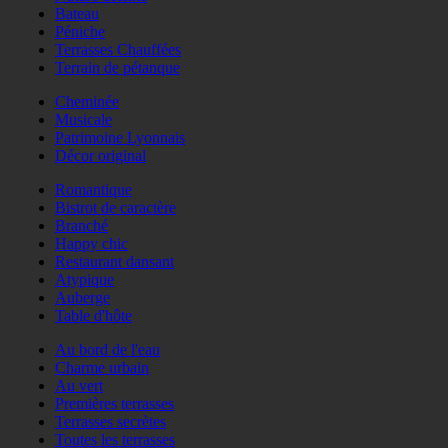
Bateau
Péniche
Terrasses Chauffées
Terrain de pétanque
Cheminée
Musicale
Patrimoine Lyonnais
Décor original
Romantique
Bistrot de caractère
Branché
Happy chic
Restaurant dansant
Atypique
Auberge
Table d'hôte
Au bord de l'eau
Charme urbain
Au vert
Premières terrasses
Terrasses secrètes
Toutes les terrasses