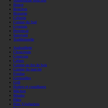
Authentique bouchon
Bistrot
Bouchon
Brasserie
Crêperie
Cuisine du Sud
Lyonnais
Provençal
Savoyard
Traditionnelle
Andouillette
Choucroute
Couscous
Crêpes
Cuisine au feu de bois
Cuisine du marché
Fondue
Grenouilles
Grill
Huitres et coquillages
Mâchon
Moules
Pâtes
Plats Végétariens