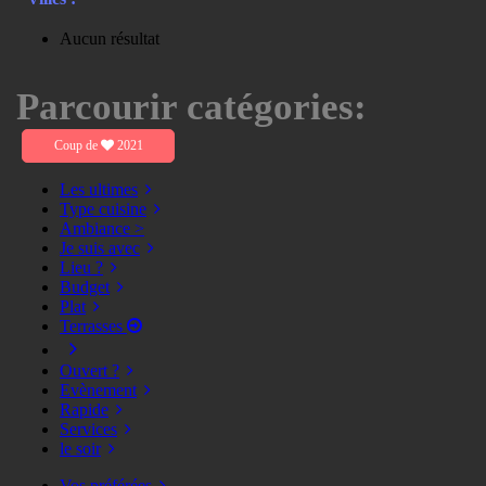
Aucun résultat
Parcourir catégories:
Coup de
2021
Les ultimes
Type cuisine
Ambiance >
Je suis avec
Lieu ?
Budget
Plat
Terrasses
Ouvert ?
Evènement
Rapide
Services
le soir
Vos préférées