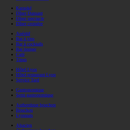
Karaoké
Dîner Dansant
Dîner spectacle
Dîner croisière
Apéritif
Bar à vins
Bar à cocktails
Bar lounge
Café
Tapas
Hôtel Lyon
Hôtel restaurant Lyon
Service Tard
Gastronomique
Semi gastronomique
Authentique bouchon
Bouchon
Lyonnais
Alsacien