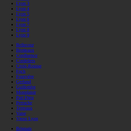
Lyon 3
Lyon 4
Lyon 5
Lyon 6
Lyon 7
Lyon 8
Lyon 9
Bellecour
Brotteaux
Confluence
Cordeliers
Croix-Rousse
Foch
Fourvière
Gerland
Guillotière
Monplaisir
Part Dieu
Perrache
Terreaux
Vaise
Vieux Lyon
Brignais