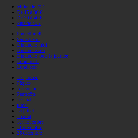
Moins de 20 €
De 15 à 30 €
De 30 à 40 €
Plus de 40 €
Samedi midi
Samedi soir
Dimanche midi
Dimanche soir
Dimanche toute la journée
Lundi midi
Lundi soir
1er janvier
Pâques
Ascencion
Pentecôte
1er mai
8 mai
14 juillet
15 août
1er novembre
11 novembre
25 décembre