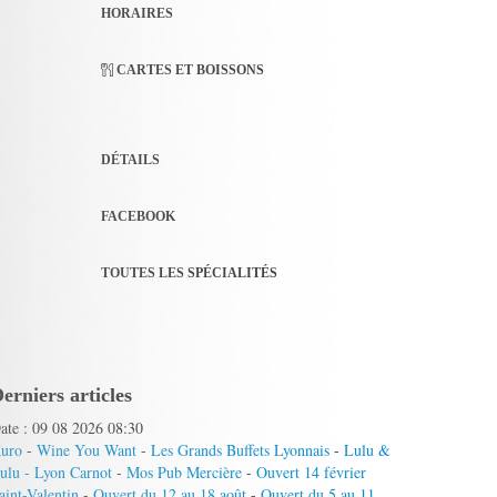
HORAIRES
CARTES ET BOISSONS
DÉTAILS
FACEBOOK
TOUTES LES SPÉCIALITÉS
erniers articles
ate : 09 08 2026 08:30
uro
-
Wine You Want
-
Les Grands Buffets Lyonnais
-
Lulu &
ulu - Lyon Carnot
-
Mos Pub Mercière
-
Ouvert 14 février
aint-Valentin
-
Ouvert du 12 au 18 août
-
Ouvert du 5 au 11