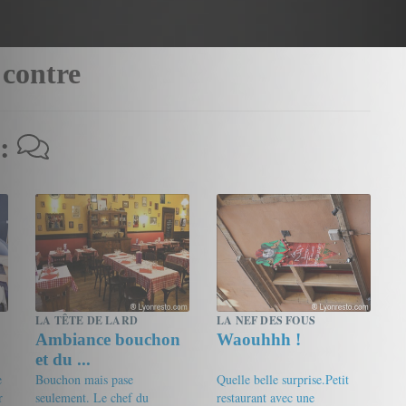
 contre
 :
LA TÊTE DE LARD
LA NEF DES FOUS
Ambiance bouchon
Waouhhh !
et du ...
e
Bouchon mais pase
Quelle belle surprise.Petit
r
seulement. Le chef du
restaurant avec une