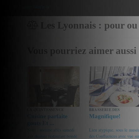
Donner mon avis
Les Lyonnais : pour ou
Vous pourriez aimer aussi
LA QUINTESSENCE
BRASSERIE DES
Cuisine parfaite
Magnifique!
CONFLUENCES
gouts Et ...
Nous i somme allés samedi
Lieu atypique, sous le musé
soir dernier restaurant bondé
des Confluences avec vue su