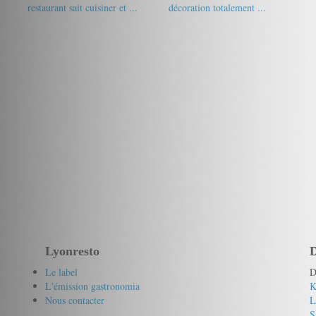
restaurant sait cuisiner et ...
décoration totalement ...
17.5/20
Bernard
19/20
alicia2015
Lyonresto
D
Le label
D
L'émission gastronomia
K
Nous contacter
L
S