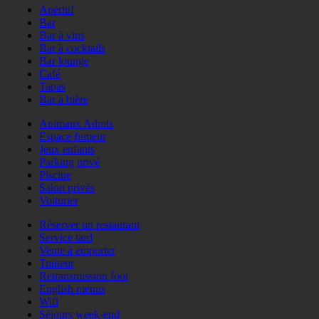
Apéritif
Bar
Bar à vins
Bar à cocktails
Bar lounge
Café
Tapas
Bar à bière
Animaux Admis
Espace fumeur
Jeux enfants
Parking privé
Piscine
Salon privés
Voiturier
Réserver un restaurant
Service tard
Vente à emporter
Traiteur
Retransmission foot
English menus
Wifi
Séjours week-end