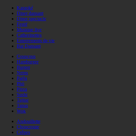
Karaoké
Diner dansant
Diner spectacle
Festif
Musique live
Catherinettes
Enterrements de vie
Bar Dansant
Couscous
Hamburger
Burger
Nems
Paëla
Phö
Pizza
Sushi
Tajine
Tapas
Wok
Andouillette
Choucroute
Crêpes