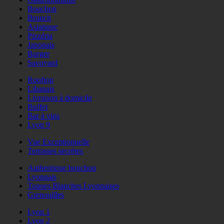
Bouchon
Brunch
Asiatique
Pizzéria
Japonais
Burger
Savoyard
Rooftop
Libanais
Livraison à domicile
Buffet
Bar à vins
Lyon 9
Vue Exceptionnelle
Terrasses secrètes
Authentique bouchon
Lyonnais
Toques Blanches Lyonnaises
Grenouilles
Lyon 1
Lyon 2