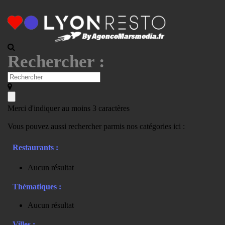
Rechercher :
Merci d'indiquer au moins 3 caractères
Vous pouvez aussi rechercher parmis nos catégories ici :
Restaurants :
Aucun résultat
Thématiques :
Aucun résultat
Villes :