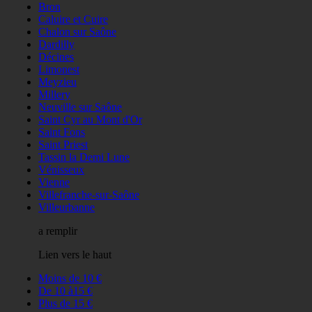
Bron
Caluire et Cuire
Chalon sur Saône
Dardilly
Décines
Limonest
Meyzieu
Millery
Neuville sur Saône
Saint Cyr au Mont d'Or
Saint Fons
Saint Priest
Tassin la Demi Lune
Vénisseux
Vienne
Villefranche-sur-Saône
Villeurbanne
a remplir
Lien vers le haut
Moins de 10 €
De 10 à15 €
Plus de 15 €