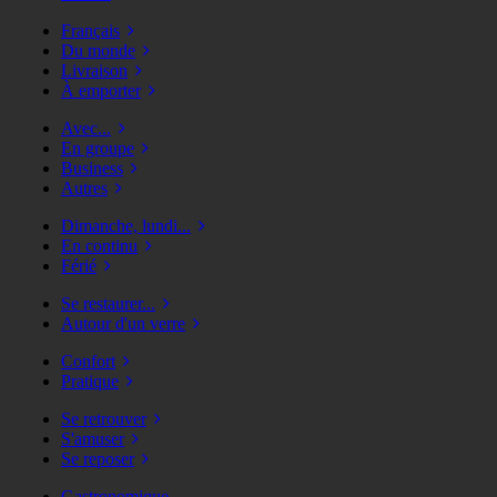
Français
Du monde
Livraison
À emporter
Avec...
En groupe
Business
Autres
Dimanche, lundi...
En continu
Férié
Se restaurer...
Autour d'un verre
Confort
Pratique
Se retrouver
S'amuser
Se reposer
Gastronomique