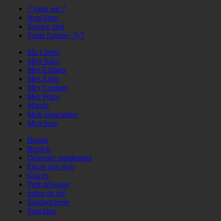
7 jours sur 7
Non-Stop
Service tard
Toute l'année, 7j/7
Ma Chérie
Mon Jules
Mes Enfants
Mes Amis
Mes Copines
Mes Potes
Mamie
Mon association
Mon boss
Bagels
Brunch
Déjeuner rapidement
Encas non stop
Glaces
Petit déjeuner
Salon de thé
Sandwicherie
Snacking