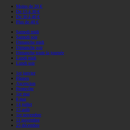
Moins de 20 €
De 15 à 30 €
De 30 à 40 €
Plus de 40 €
Samedi midi
Samedi soir
Dimanche midi
Dimanche soir
Dimanche toute la journée
Lundi midi
Lundi soir
1er janvier
Pâques
Ascencion
Pentecôte
1er mai
8 mai
14 juillet
15 août
1er novembre
11 novembre
25 décembre