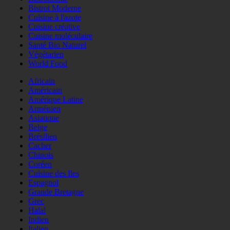
Bistrot Moderne
Cuisine à l'azote
Cuisine créative
Cuisine moléculaire
Santé Bio Naturel
Végétarien
World Food
Africain
Américain
Amérique Latine
Arménien
Asiatique
Belge
Brésilien
Cacher
Chinois
Coréen
Cuisine des Iles
Espagnol
Grande Bretagne
Grec
Halal
Indien
Italien