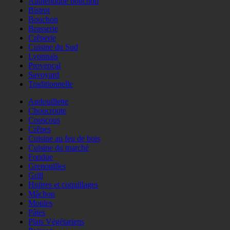
Authentique bouchon
Bistrot
Bouchon
Brasserie
Crêperie
Cuisine du Sud
Lyonnais
Provençal
Savoyard
Traditionnelle
Andouillette
Choucroute
Couscous
Crêpes
Cuisine au feu de bois
Cuisine du marché
Fondue
Grenouilles
Grill
Huitres et coquillages
Mâchon
Moules
Pâtes
Plats Végétariens