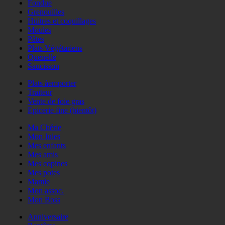
Fondue
Grenouilles
Huitres et coquillages
Moules
Pâtes
Plats Végétariens
Quenelle
Saucisson
Plats àemporter
Traiteur
Vente de foie gras
Epicerie fine (bientôt)
Ma Chérie
Mon Jules
Mes enfants
Mes amis
Mes copines
Mes potes
Mamie
Mon assoc.
Mon Boss
Anniversaire