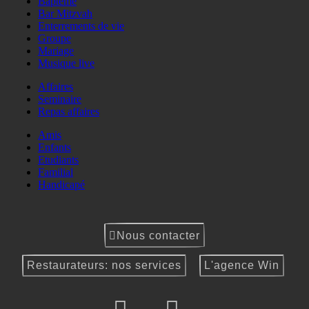
Baptême
Bar Mitzvah
Enterrements de vie
Groupe
Mariage
Musique live
Affaires
Seminaire
Repas affaires
Amis
Enfants
Etudiants
Familial
Handicapé
Nous contacter
Restaurateurs: nos services
L'agence Win