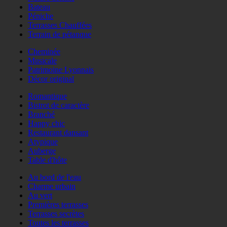
Bateau
Péniche
Terrasses Chauffées
Terrain de pétanque
Cheminée
Musicale
Patrimoine Lyonnais
Décor original
Romantique
Bistrot de caractère
Branché
Happy chic
Restaurant dansant
Atypique
Auberge
Table d'hôte
Au bord de l'eau
Charme urbain
Au vert
Premières terrasses
Terrasses secrètes
Toutes les terrasses