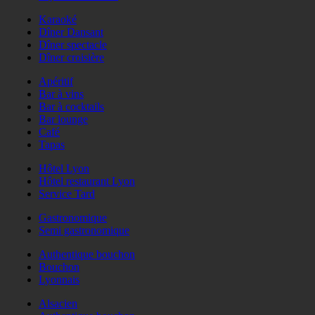
Karaoké
Dîner Dansant
Dîner spectacle
Dîner croisière
Apéritif
Bar à vins
Bar à cocktails
Bar lounge
Café
Tapas
Hôtel Lyon
Hôtel restaurant Lyon
Service Tard
Gastronomique
Semi gastronomique
Authentique bouchon
Bouchon
Lyonnais
Alsacien