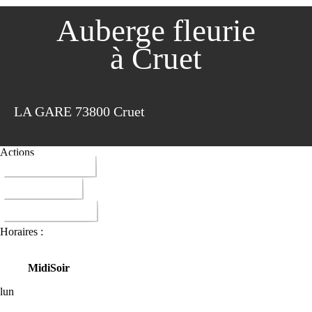
Auberge fleurie
à Cruet
LA GARE 73800 Cruet
Actions
04 79 84 28 68
ITINERAIRE
DONNER AVIS
Horaires :
Midi
Soir
lun