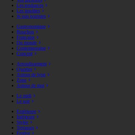
Les tendances
Les insolites
Je suis touristes
Gastronomique
Bouchon
Française
Du monde
Contemporaine
Concept
Arrondissement
Quartier
Autour de lyon
Zone
Autour de moi
Le midi
Le soir
Extérieure
Intérieure
Stylée
Terrasses
Festive