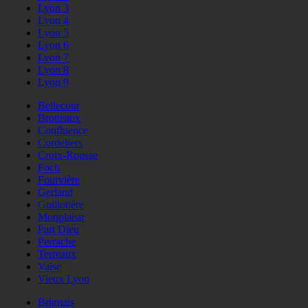
Lyon 3
Lyon 4
Lyon 5
Lyon 6
Lyon 7
Lyon 8
Lyon 9
Bellecour
Brotteaux
Confluence
Cordeliers
Croix-Rousse
Foch
Fourvière
Gerland
Guillotière
Monplaisir
Part Dieu
Perrache
Terreaux
Vaise
Vieux Lyon
Brignais