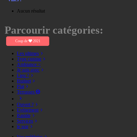
Aucun résultat
Parcourir catégories:
Coup de
2021
Les ultimes
Type cuisine
Ambiance >
Je suis avec
Lieu ?
Budget
Plat
Terrasses
Ouvert ?
Evènement
Rapide
Services
le soir
Vos préférées