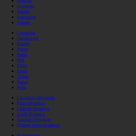
Poisson
Quenelle
Salade
Saucisson
Viande
Couscous
Hamburger
Burger
Nems
Paëla
Phö
Pizza
Sushi
Tajine
Tapas
Wok
Livraison àdomicile
Pizza livraison
Chinois livraison
Sushi livraison
Japonais livraison
Plateau repas livraison
Bistronomie