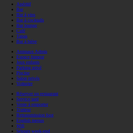
Apéritif
Bar
Bar à vins
Bar à cocktails
Bar lounge
Café
Tapas
Bar à bière
Animaux Admis
Espace fumeur
Jeux enfants
Parking privé
Piscine
Salon privés
Voiturier
Réserver un restaurant
Service tard
Vente à emporter
Traiteur
Retransmission foot
English menus
Wifi
Séjours week-end