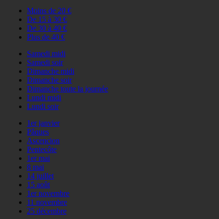
Moins de 20 €
De 15 à 30 €
De 30 à 40 €
Plus de 40 €
Samedi midi
Samedi soir
Dimanche midi
Dimanche soir
Dimanche toute la journée
Lundi midi
Lundi soir
1er janvier
Pâques
Ascencion
Pentecôte
1er mai
8 mai
14 juillet
15 août
1er novembre
11 novembre
25 décembre