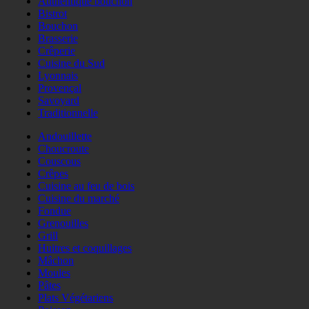
Authentique bouchon
Bistrot
Bouchon
Brasserie
Crêperie
Cuisine du Sud
Lyonnais
Provençal
Savoyard
Traditionnelle
Andouillette
Choucroute
Couscous
Crêpes
Cuisine au feu de bois
Cuisine du marché
Fondue
Grenouilles
Grill
Huitres et coquillages
Mâchon
Moules
Pâtes
Plats Végétariens