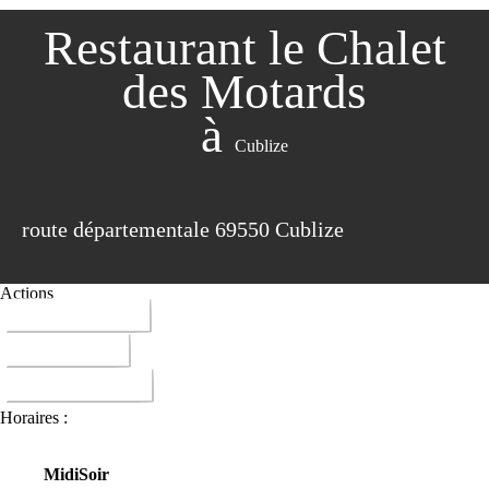
Restaurant le Chalet
des Motards
à
Cublize
route départementale 69550 Cublize
Actions
04 74 89 54 99
ITINERAIRE
DONNER AVIS
Horaires :
Midi
Soir