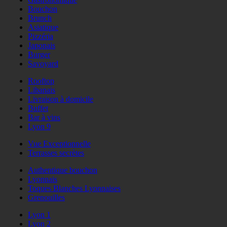
Bouchon
Brunch
Asiatique
Pizzéria
Japonais
Burger
Savoyard
Rooftop
Libanais
Livraison à domicile
Buffet
Bar à vins
Lyon 9
Vue Exceptionnelle
Terrasses secrètes
Authentique bouchon
Lyonnais
Toques Blanches Lyonnaises
Grenouilles
Lyon 1
Lyon 2