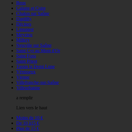
Bron
Caluire et Cuire
Chalon sur Saône
Dardilly
Décines
Limonest
Meyzieu
Millery
Neuville sur Saône
Saint Cyr au Mont d'Or
Saint Fons
Saint Priest
Tassin la Demi Lune
Vénisseux
Vienne
Villefranche-sur-Saône
Villeurbanne
a remplir
Lien vers le haut
Moins de 10 €
De 10 à15 €
Plus de 15 €