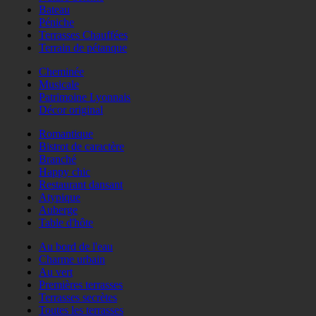
Bateau
Péniche
Terrasses Chauffées
Terrain de pétanque
Cheminée
Musicale
Patrimoine Lyonnais
Décor original
Romantique
Bistrot de caractère
Branché
Happy chic
Restaurant dansant
Atypique
Auberge
Table d'hôte
Au bord de l'eau
Charme urbain
Au vert
Premières terrasses
Terrasses secrètes
Toutes les terrasses