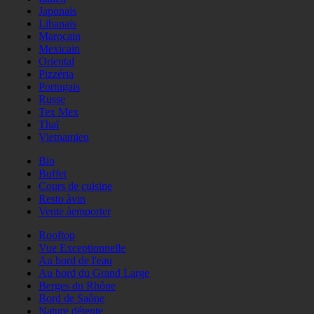
Japonais
Libanais
Marocain
Mexicain
Oriental
Pizzéria
Portugais
Russe
Tex Mex
Thaï
Vietnamien
Bio
Buffet
Cours de cuisine
Resto àvin
Vente àemporter
Rooftop
Vue Exceptionnelle
Au bord de l'eau
Au bord du Grand Large
Berges du Rhône
Bord de Saône
Nature détente