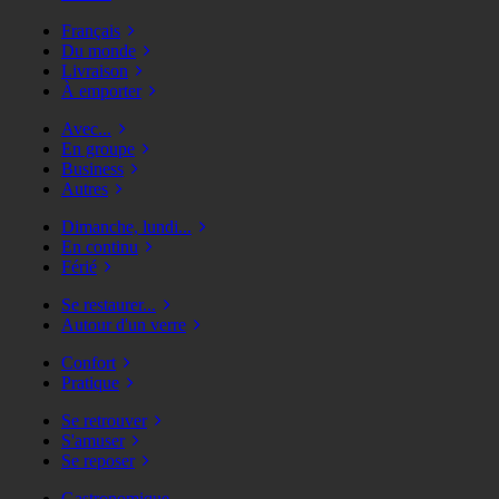
Français
Du monde
Livraison
À emporter
Avec...
En groupe
Business
Autres
Dimanche, lundi...
En continu
Férié
Se restaurer...
Autour d'un verre
Confort
Pratique
Se retrouver
S'amuser
Se reposer
Gastronomique