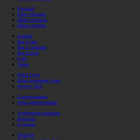
Karaoké
Dîner Dansant
Dîner spectacle
Dîner croisière
Apéritif
Bar à vins
Bar à cocktails
Bar lounge
Café
Tapas
Hôtel Lyon
Hôtel restaurant Lyon
Service Tard
Gastronomique
Semi gastronomique
Authentique bouchon
Bouchon
Lyonnais
Alsacien