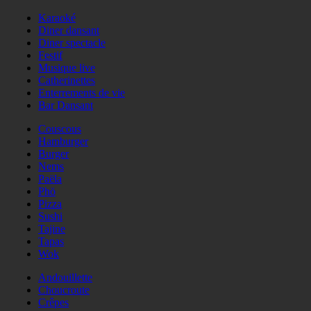
Karaoké
Diner dansant
Diner spectacle
Festif
Musique live
Catherinettes
Enterrements de vie
Bar Dansant
Couscous
Hamburger
Burger
Nems
Paëla
Phö
Pizza
Sushi
Tajine
Tapas
Wok
Andouillette
Choucroute
Crêpes