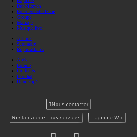
Baptême
Bar Mitzvah
Enterrements de vie
Groupe
Mariage
Musique live
Affaires
Seminaire
Repas affaires
Amis
Enfants
Etudiants
Familial
Handicapé
Nous contacter
Restaurateurs: nos services
L'agence Win