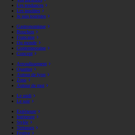
Les tendances
Les insolites
Je suis touristes
Gastronomique
Bouchon
Française
Du monde
Contemporaine
Concept
Arrondissement
Quartier
Autour de lyon
Zone
Autour de moi
Le midi
Le soir
Extérieure
Intérieure
Stylée
Terrasses
Festive