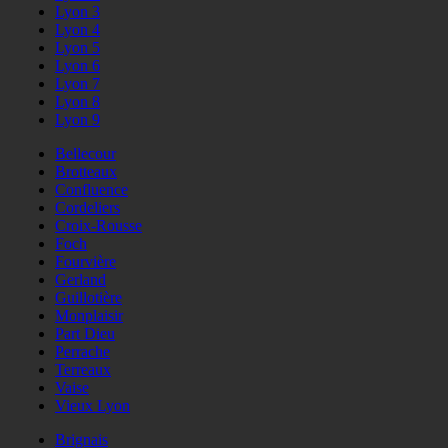
Lyon 3
Lyon 4
Lyon 5
Lyon 6
Lyon 7
Lyon 8
Lyon 9
Bellecour
Brotteaux
Confluence
Cordeliers
Croix-Rousse
Foch
Fourvière
Gerland
Guillotière
Monplaisir
Part Dieu
Perrache
Terreaux
Vaise
Vieux Lyon
Brignais