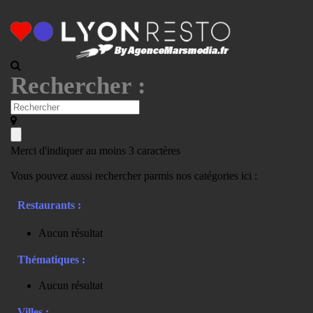
Rechercher :
Merci d'indiquer au moins 3 caractères
Vous pouvez aussi rechercher parmis nos catégories ici :
Restaurants :
Aucun résultat
Thématiques :
Aucun résultat
Villes :