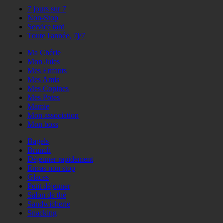
7 jours sur 7
Non-Stop
Service tard
Toute l'année, 7j/7
Ma Chérie
Mon Jules
Mes Enfants
Mes Amis
Mes Copines
Mes Potes
Mamie
Mon association
Mon boss
Bagels
Brunch
Déjeuner rapidement
Encas non stop
Glaces
Petit déjeuner
Salon de thé
Sandwicherie
Snacking