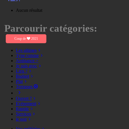
Aucun résultat
Parcourir catégories:
Coup de
2021
Les ultimes
Type cuisine
Ambiance >
Je suis avec
Lieu ?
Budget
Plat
Terrasses
Ouvert ?
Evènement
Rapide
Services
le soir
Vos préférées