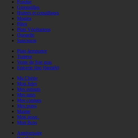
Fondue
Grenouilles
Huitres et coquillages
Moules
Pâtes
Plats Végétariens
Quenelle
Saucisson
Plats àemporter
Traiteur
Vente de foie gras
Epicerie fine (bientôt)
Ma Chérie
Mon Jules
Mes enfants
Mes amis
Mes copines
Mes potes
Mamie
Mon assoc.
Mon Boss
Anniversaire