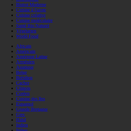
Bistrot Moderne
Cuisine à l'azote
Cuisine créative
Cuisine moléculaire
Santé Bio Naturel
Végétarien
World Food
Africain
Américain
Amérique Latine
Arménien
Asiatique
Belge
Brésilien
Cacher
Chinois
Coréen
Cuisine des Iles
Espagnol
Grande Bretagne
Grec
Halal
Indien
Italien