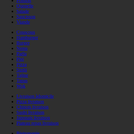
Poisson
Quenelle
Salade
Saucisson
Viande
Couscous
Hamburger
Burger
Nems
Paëla
Phö
Pizza
Sushi
Tajine
Tapas
Wok
Livraison àdomicile
Pizza livraison
Chinois livraison
Sushi livraison
Japonais livraison
Plateau repas livraison
Bistronomie