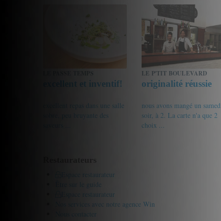
18/20
I.
15/20
persil
LE PASSE TEMPS
LE P'TIT BOULEVARD
excellent et inventif!
originalité réussie
excellent repas dans une salle
nous avons mangé un samed
sobre, peu bruyante des
soir, à 2. La carte n'a que 2
saveurs ...
choix ...
16/20
Gourmet de passage
17/20
miss0169
Restaurateurs
Espace restaurateur
Être sur le guide
Espace restaurateur
Nos services avec notre agence Win
Nous contacter