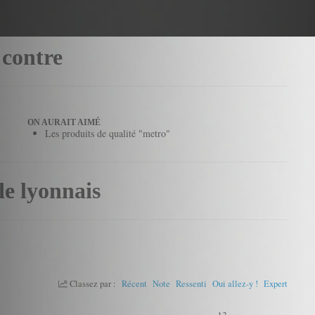
 contre
ON AURAIT AIMÉ
Les produits de qualité "metro"
de lyonnais
Classez par :
Récent
Note
Ressenti
Oui allez-y !
Expert