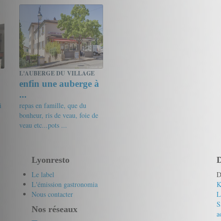
16/20
Flo
17/20
Gourmet de passage
L'AUBERGE DU VILLAGE
enfin une auberge à
...
i
repas en famille, que du
bonheur, ris de veau, foie de
veau etc...pots ...
19/20
Gourmet de passage
Lyonresto
D
Le label
D
L'émission gastronomia
K
Nous contacter
L
S
Nos réseaux
a