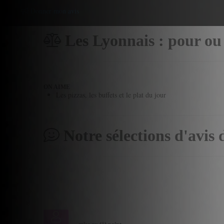
Donner mon avis
Les Lyonnais : pour ou
ON AIME
Les pizzas, les buffets et le plat du jour
Notre sélections d'avis 