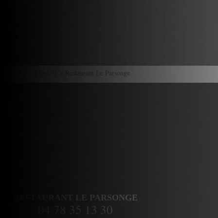
Accueil
> >
Dardilly
> Restaurant Le Parsonge
RESTAURANT LE PARSONGE
04 78 35 13 30