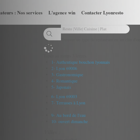
ateurs : Nos services
L'agence win
Contacter Lyonresto
Trouver un type de restaurant en un clin d'oe
Tapez au moins 3 lettres
1- Authentique bouchon lyonnais
2- Lyon 69006
3- Gastronomique
4- Romantique
5- Japonais
6- Lyon 69003
7- Terrasses à Lyon
9- Au bord de l'eau
10- ouvert dimanche
Villes :
Aucun résultat